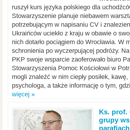
ruszył kurs języka polskiego dla uchodźcó
Stowarzyszenie planuje niebawem warszt
potrzebującym w napisaniu CV i znalezieni
Ukraińców uciekło z kraju w obawie o swoj
nich dotarło pociągiem do Wrocławia. W m
schronienia po wyczerpującej podróży. 
PKP swoje wsparcie zaoferowało biuro P
Stowarzyszenia Pomoc Kościołowi w Potr
mogli znaleźć w nim ciepły posiłek, kawę,
psychologa, a także informację o tym, gdzi
więcej »
Ks. prof.
grupy ws
parafiach