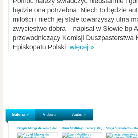
Pomoc należy świadczyć nieustannie i gorl
będzie ona potrzebna. Niech to będzie au
miłości i niech jej stale towarzyszy ufna m
zwycięstwo dobra – napisał w Słowie bp A
przewodniczący Komisji Duszpasterstwa K
Episkopatu Polski.
więcej »
Galeria »
Video »
Audio »
Przyjęli Maryję do swoich domów
Dzień Modlitwy i Pomocy Misjom
Stacja Siemiatycze... D