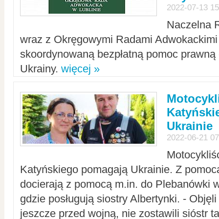
2022-07-13 15
Naczelna 
wraz z Okręgowymi Radami Adwokackimi 
skoordynowaną bezpłatną pomoc prawną d
Ukrainy.
więcej »
Motocykli
Katyński
Ukrainie
2022-06-21 07
Motocykliś
Katyńskiego pomagają Ukrainie. Z pomoc
docierają z pomocą m.in. do Plebanówki w
gdzie posługują siostry Albertynki. - Objęl
jeszcze przed wojną, nie zostawili sióstr 