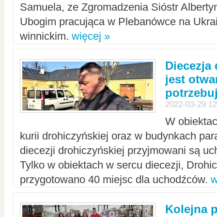
Samuela, ze Zgromadzenia Sióstr Alberty
Ubogim pracująca w Plebanówce na Ukrai
winnickim.
więcej »
Diecezja
jest otwa
potrzebu
2022-03-29 12
W obiektac
kurii drohiczyńskiej oraz w budynkach para
diecezji drohiczyńskiej przyjmowani są uc
Tylko w obiektach w sercu diecezji, Drohi
przygotowano 40 miejsc dla uchodźców.
w
Kolejna 