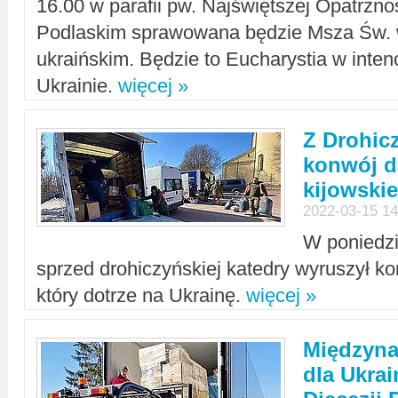
16.00 w parafii pw. Najświętszej Opatrzno
Podlaskim sprawowana będzie Msza Św. 
ukraińskim. Będzie to Eucharystia w intenc
Ukrainie.
więcej »
Z Drohic
konwój d
kijowskie
2022-03-15 14
W poniedzi
sprzed drohiczyńskiej katedry wyruszył k
który dotrze na Ukrainę.
więcej »
Międzyn
dla Ukra