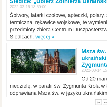
Siedlce: „Ubierz Żołnierza Ukraińs
2022-03-16 13:59:00
Śpiwory, latarki czołowe, apteczki, polary, 
termiczna, rękawice wojskowe, te wymieni
przedmioty zbiera Centrum Duszpasterst
Siedlcach.
więcej »
Msza św.
ukraiński
Zygmunta
2022-03-14 15
Od 20 mar
niedzielę, w parafii św. Zygmunta Króla w
odprawiana Msza św. w języku ukraiński
|<<
<<