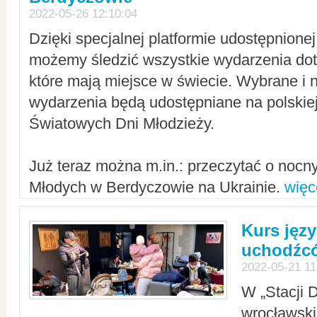
2022-05-26 12:10:04
Dzięki specjalnej platformie udostępnione
możemy śledzić wszystkie wydarzenia dot
które mają miejsce w świecie. Wybrane i 
wydarzenia będą udostępniane na polskiej
Światowych Dni Młodzieży.
Już teraz można m.in.: przeczytać o noc
Młodych w Berdyczowie na Ukrainie.
więc
Kurs języ
uchodźcó
2022-05-21 11
W „Stacji D
wrocławsk