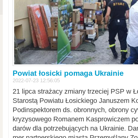
Powiat łosicki pomaga Ukrainie
2022-07-23 12:56:05
21 lipca strażacy zmiany trzeciej PSP w 
Starostą Powiatu Łosickiego Januszem Ko
Podinspektorem ds. obronnych, obrony cyw
kryzysowego Romanem Kasprowiczem po
darów dla potrzebujących na Ukrainie. Dar
mer partnerskiego miasta Przemyślany Zo