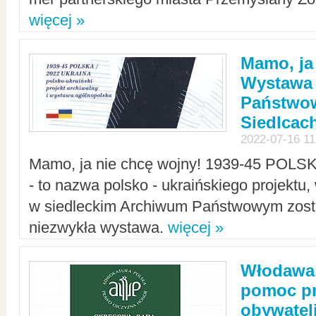
więcej »
Mamo, ja
Wystawa
Państwo
Siedlcac
2022-07-16 11
Mamo, ja nie chcę wojny! 1939-45 POLS
- to nazwa polsko - ukraińskiego projektu
w siedleckim Archiwum Państwowym zosta
niezwykła wystawa.
więcej »
Włodawa:
pomoc pr
obywatel