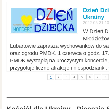
Dzień Dz
Ukrainy
2022-05-31 10
W Dzień D
Młodzieżo
Lubartowie zaprasza wychowanków do sal
oraz ogrodu PMDK. 1 czerwca o godz. 17.0
PMDK wystąpią na uroczystym koncercie
przygotuje liczne atrakcje i niespodzianki.
1
2
3
4
5
6
7
8
Kościół dla Ukrainy - Diecezja 