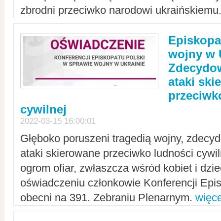
zbrodni przeciwko narodowi ukraińskiemu
Episkopa
wojny w 
Zdecydow
ataki sk
przeciwk
cywilnej
2022-03-15 16:00:01
Głęboko poruszeni tragedią wojny, zdecy
ataki skierowane przeciwko ludności cywi
ogrom ofiar, zwłaszcza wśród kobiet i dzie
oświadczeniu członkowie Konferencji Epis
obecni na 391. Zebraniu Plenarnym.
więce