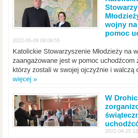
Stowarzy
Młodzież
wojny na 
pomoc u
2022-05-09 08:06:55
Katolickie Stowarzyszenie Młodzieży na w
zaangażowane jest w pomoc uchodźcom z 
którzy zostali w swojej ojczyźnie i walczą 
więcej »
W Drohic
zorgani
świątecz
uchodźc
2022-04-25 13