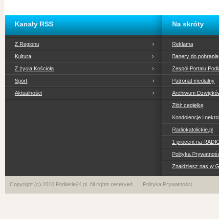
Kanały RSS
Na skróty
Z Regionu
Reklama
Kultura
Banery do pobrania
Z życia Kościoła
Zespół Portalu Podl
Sport
Patronat medialny
Aktualności
Archiwum Dzwiękó
Złóż cegiełkę
Kondolencje i nekro
Radiokatolickie.pl
1 procent na RADI
Polityka Prywatno
Znajdziesz nas w 
Copyright (c) 2010 Podlasie24.pl. All rights reserved
Polityka Prywatności