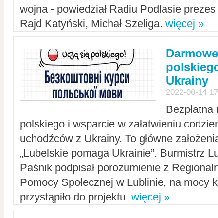
wojna - powiedział Radiu Podlasie preze
Rajd Katyński, Michał Szeliga.
więcej »
Darmowe 
polskiego
Ukrainy
2022-06-14 17
Bezpłatna 
polskiego i wsparcie w załatwieniu codzi
uchodźców z Ukrainy. To główne założenia
„Lubelskie pomaga Ukrainie”. Burmistrz L
Paśnik podpisał porozumienie z Regiona
Pomocy Społecznej w Lublinie, na mocy k
przystąpiło do projektu.
więcej »