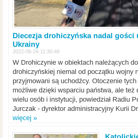
Diecezja drohiczyńska nadal gości
Ukrainy
2022-06-24 11:30:48
W Drohiczynie w obiektach należących do 
drohiczyńskiej niemal od początku wojny 
przyjmowani są uchodźcy. Otoczenie tych 
możliwe dzięki wsparciu państwa, ale też 
wielu osób i instytucji, powiedział Radiu P
Jurczak - dyrektor administracyjny Kurii D
więcej »
Katolicki