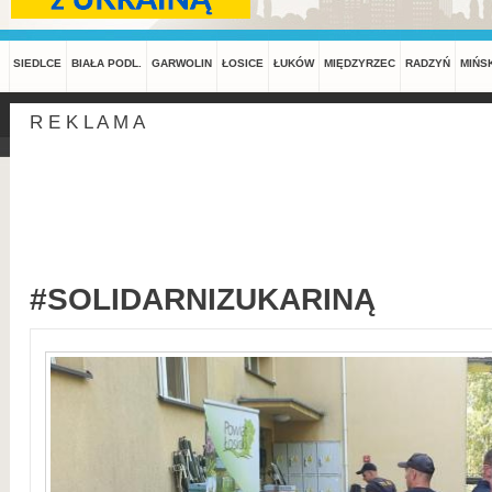
SIEDLCE
BIAŁA PODL.
GARWOLIN
ŁOSICE
ŁUKÓW
MIĘDZYRZEC
RADZYŃ
MIŃS
R E K L A M A
#SOLIDARNIZUKARINĄ