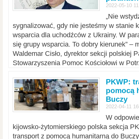
2022-05-10 11
„Nie wstyd
sygnalizować, gdy nie jesteśmy w stanie
wsparcia dla uchodźców z Ukrainy. W para
się grupy wsparcia. To dobry kierunek” – m
Waldemar Cisło, dyrektor sekcji polskiej 
Stowarzyszenia Pomoc Kościołowi w Potr
PKWP: tr
pomocą h
Buczy
2022-04-11 16
W odpowied
kijowsko-żytomierskiego polska sekcja 
transport z pomocą humanitarną do Buczy,