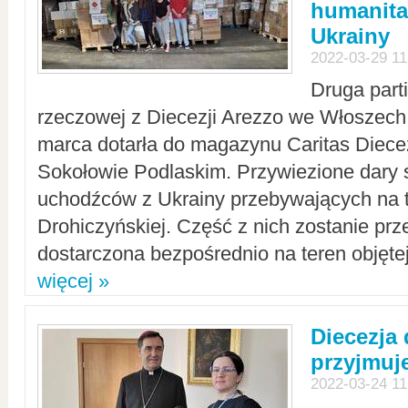
humanita
Ukrainy
2022-03-29 11
Druga part
rzeczowej z Diecezji Arezzo we Włoszech 
marca dotarła do magazynu Caritas Diecez
Sokołowie Podlaskim. Przywiezione dary 
uchodźców z Ukrainy przebywających na t
Drohiczyńskiej. Część z nich zostanie pr
dostarczona bezpośrednio na teren objęte
więcej »
Diecezja
przyjmuj
2022-03-24 11