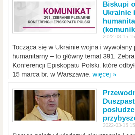
Biskupi 
Ukrainie 
humanit
(komunik
2022-03-15 15
Tocząca się w Ukrainie wojna i wywołany 
humanitarny – to główny temat 391. Zebr
Konferencji Episkopatu Polski, które odbył
15 marca br. w Warszawie.
więcej »
Przewodn
Duszpast
posłudze
przybys
2022-03-15 15