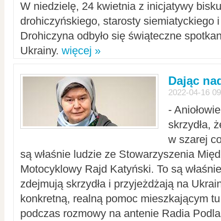
W niedzielę, 24 kwietnia z inicjatywy bisk
drohiczyńskiego, starosty siemiatyckiego i
Drohiczyna odbyło się świąteczne spotka
Ukrainy.
więcej »
Dając nad
2022-04-16 09
- Aniołowi
skrzydła, 
w szarej c
są właśnie ludzie ze Stowarzyszenia Mi
Motocyklowy Rajd Katyński. To są właśnie 
zdejmują skrzydła i przyjeżdżają na Ukrai
konkretną, realną pomoc mieszkającym tu
podczas rozmowy na antenie Radia Podlas