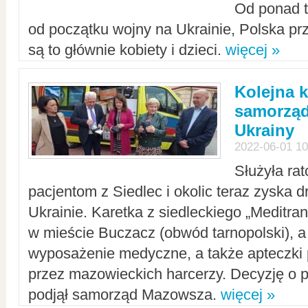
Od ponad tr
od początku wojny na Ukrainie, Polska p
są to głównie kobiety i dzieci.
więcej »
Kolejna k
samorząd
Ukrainy
2022-06-01 10
Służyła ra
pacjentom z Siedlec i okolic teraz zyska d
Ukrainie. Karetka z siedleckiego „Meditrans
w mieście Buczacz (obwód tarnopolski), a
wyposażenie medyczne, a także apteczki
przez mazowieckich harcerzy. Decyzję o 
podjął samorząd Mazowsza.
więcej »