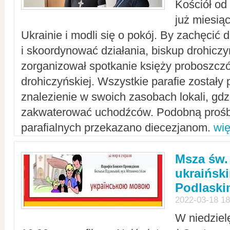
Kościół od
już miesią
Ukrainie i modli się o pokój. By zachęcić
i skoordynować działania, biskup drohicz
zorganizował spotkanie księży proboszczó
drohiczyńskiej. Wszystkie parafie zostały
znalezienie w swoich zasobach lokali, gd
zakwaterować uchodźców. Podobną prośb
parafialnych przekazano diecezjanom.
wię
Msza św.
ukraińsk
Podlaski
2022-03-18 18
W niedziel