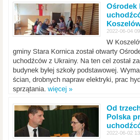
Ośrodek 
uchodźcó
Koszeló
2022-06-04 09
W Koszelów
gminy Stara Kornica został otwarty Ośro
uchodźców z Ukrainy. Na ten cel został 
budynek byłej szkoły podstawowej. Wyma
ścian, drobnych napraw elektryki, prac hy
sprzątania.
więcej »
Od trzec
Polska p
uchodźcó
2022-06-02 13