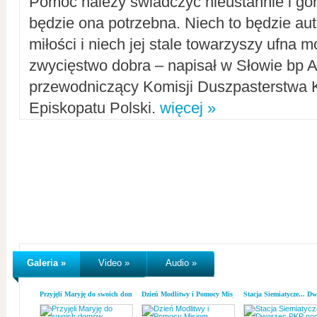
Pomoc należy świadczyć nieustannie i gorl
będzie ona potrzebna. Niech to będzie au
miłości i niech jej stale towarzyszy ufna m
zwycięstwo dobra – napisał w Słowie bp A
przewodniczący Komisji Duszpasterstwa K
Episkopatu Polski.
więcej »
Galeria »
Video »
Audio »
Przyjęli Maryję do swoich domów
Dzień Modlitwy i Pomocy Misjom
Stacja Siemiatycze... D