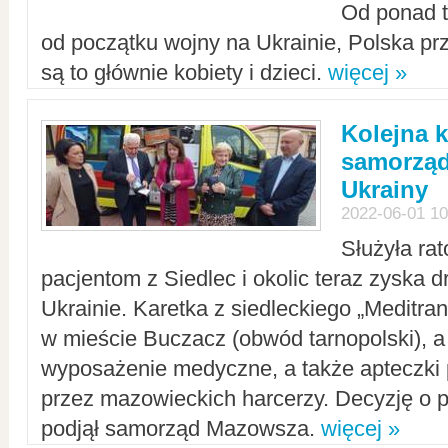
Od ponad tr
od początku wojny na Ukrainie, Polska p
są to głównie kobiety i dzieci.
więcej »
Kolejna k
samorząd
Ukrainy
2022-06-01 10
Służyła ra
pacjentom z Siedlec i okolic teraz zyska d
Ukrainie. Karetka z siedleckiego „Meditrans
w mieście Buczacz (obwód tarnopolski), a
wyposażenie medyczne, a także apteczki
przez mazowieckich harcerzy. Decyzję o 
podjął samorząd Mazowsza.
więcej »