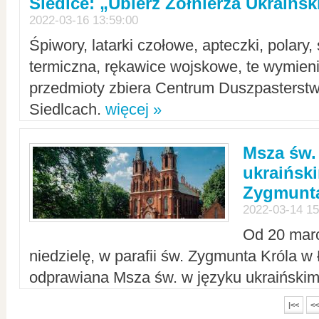
Siedlce: „Ubierz Żołnierza Ukraińs
2022-03-16 13:59:00
Śpiwory, latarki czołowe, apteczki, polary, 
termiczna, rękawice wojskowe, te wymieni
przedmioty zbiera Centrum Duszpasterst
Siedlcach.
więcej »
Msza św.
ukraiński
Zygmunta
2022-03-14 15
Od 20 mar
niedzielę, w parafii św. Zygmunta Króla w
odprawiana Msza św. w języku ukraiński
|<<
<<