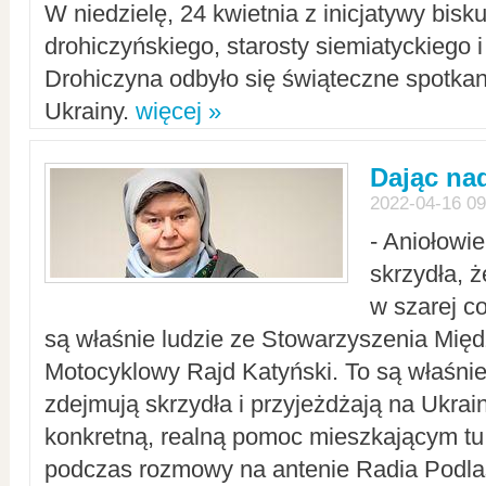
W niedzielę, 24 kwietnia z inicjatywy bisk
drohiczyńskiego, starosty siemiatyckiego i
Drohiczyna odbyło się świąteczne spotka
Ukrainy.
więcej »
Dając nad
2022-04-16 09
- Aniołowi
skrzydła, 
w szarej c
są właśnie ludzie ze Stowarzyszenia Mi
Motocyklowy Rajd Katyński. To są właśnie 
zdejmują skrzydła i przyjeżdżają na Ukrai
konkretną, realną pomoc mieszkającym tu
podczas rozmowy na antenie Radia Podlas