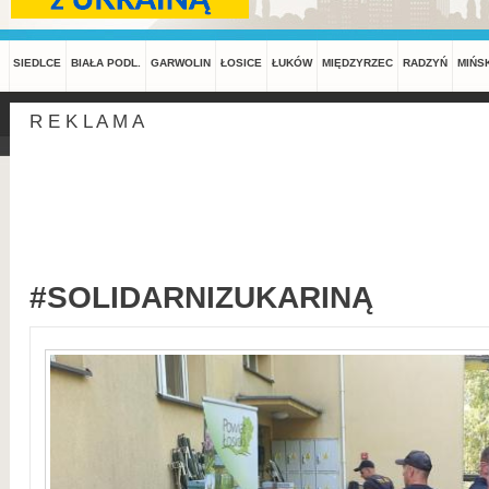
SIEDLCE
BIAŁA PODL.
GARWOLIN
ŁOSICE
ŁUKÓW
MIĘDZYRZEC
RADZYŃ
MIŃS
R E K L A M A
#SOLIDARNIZUKARINĄ