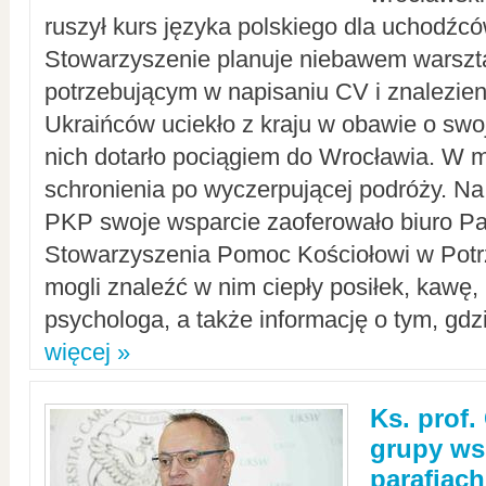
ruszył kurs języka polskiego dla uchodźcó
Stowarzyszenie planuje niebawem warszt
potrzebującym w napisaniu CV i znalezieni
Ukraińców uciekło z kraju w obawie o swoj
nich dotarło pociągiem do Wrocławia. W m
schronienia po wyczerpującej podróży. 
PKP swoje wsparcie zaoferowało biuro P
Stowarzyszenia Pomoc Kościołowi w Potr
mogli znaleźć w nim ciepły posiłek, kawę,
psychologa, a także informację o tym, gdzi
więcej »
Ks. prof.
grupy ws
parafiach