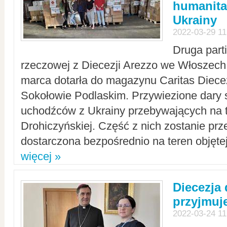
humanita
Ukrainy
2022-03-29 11
Druga part
rzeczowej z Diecezji Arezzo we Włoszech 
marca dotarła do magazynu Caritas Diecez
Sokołowie Podlaskim. Przywiezione dary 
uchodźców z Ukrainy przebywających na t
Drohiczyńskiej. Część z nich zostanie pr
dostarczona bezpośrednio na teren objęte
więcej »
Diecezja
przyjmuj
2022-03-24 11