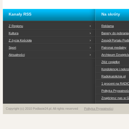
Kanały RSS
Na skróty
Z Regionu
Reklama
Kultura
Banery do pobrania
Z życia Kościoła
Zespół Portalu Podl
Sport
Patronat medialny
Aktualności
Archiwum Dzwiękó
Złóż cegiełkę
Kondolencje i nekro
Radiokatolickie.pl
1 procent na RADI
Polityka Prywatno
Znajdziesz nas w 
Copyright (c) 2010 Podlasie24.pl. All rights reserved
Polityka Prywatności