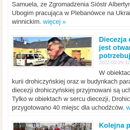
Samuela, ze Zgromadzenia Sióstr Alberty
Ubogim pracująca w Plebanówce na Ukrai
winnickim.
więcej »
Diecezja
jest otwa
potrzebu
2022-03-29 12
W obiektac
kurii drohiczyńskiej oraz w budynkach para
diecezji drohiczyńskiej przyjmowani są uc
Tylko w obiektach w sercu diecezji, Drohi
przygotowano 40 miejsc dla uchodźców.
w
Kolejna 