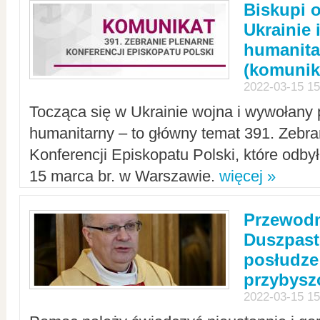
Biskupi 
Ukrainie 
humanit
(komunik
2022-03-15 15
Tocząca się w Ukrainie wojna i wywołany 
humanitarny – to główny temat 391. Zebr
Konferencji Episkopatu Polski, które odbył
15 marca br. w Warszawie.
więcej »
Przewodn
Duszpast
posłudze
przybys
2022-03-15 15