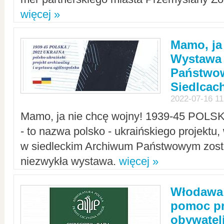
więcej »
Mamo, ja
Wystawa
Państwo
Siedlcac
2022-07-16 11
Mamo, ja nie chcę wojny! 1939-45 POLS
- to nazwa polsko - ukraińskiego projektu
w siedleckim Archiwum Państwowym zosta
niezwykła wystawa.
więcej »
Włodawa:
pomoc pr
obywatel