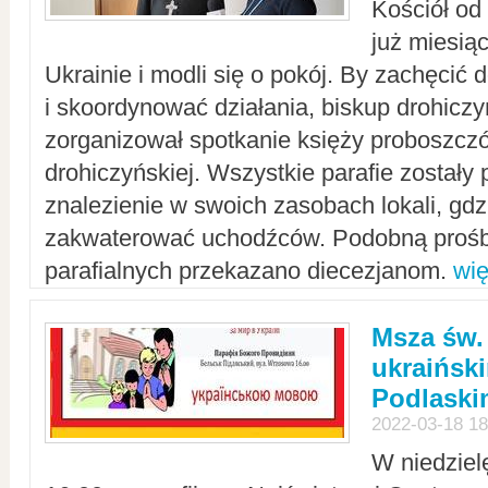
Kościół od
już miesią
Ukrainie i modli się o pokój. By zachęcić
i skoordynować działania, biskup drohicz
zorganizował spotkanie księży proboszczó
drohiczyńskiej. Wszystkie parafie zostały
znalezienie w swoich zasobach lokali, gd
zakwaterować uchodźców. Podobną prośb
parafialnych przekazano diecezjanom.
wię
Msza św.
ukraińsk
Podlaski
2022-03-18 18
W niedziel