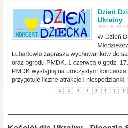
Dzień Dz
Ukrainy
2022-05-31 10
W Dzień D
Młodzieżo
Lubartowie zaprasza wychowanków do sal
oraz ogrodu PMDK. 1 czerwca o godz. 17.0
PMDK wystąpią na uroczystym koncercie
przygotuje liczne atrakcje i niespodzianki.
1
2
3
4
5
6
7
8
Kościół dla Ukrainy - Diecezja 