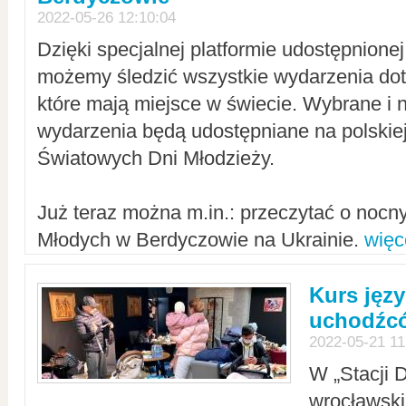
2022-05-26 12:10:04
Dzięki specjalnej platformie udostępnione
możemy śledzić wszystkie wydarzenia dot
które mają miejsce w świecie. Wybrane i 
wydarzenia będą udostępniane na polskiej
Światowych Dni Młodzieży.
Już teraz można m.in.: przeczytać o noc
Młodych w Berdyczowie na Ukrainie.
więc
Kurs języ
uchodźcó
2022-05-21 11
W „Stacji D
wrocławsk