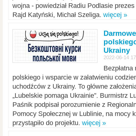
wojna - powiedział Radiu Podlasie preze
Rajd Katyński, Michał Szeliga.
więcej »
Darmowe 
polskiego
Ukrainy
2022-06-14 17
Bezpłatna 
polskiego i wsparcie w załatwieniu codzi
uchodźców z Ukrainy. To główne założenia
„Lubelskie pomaga Ukrainie”. Burmistrz L
Paśnik podpisał porozumienie z Regiona
Pomocy Społecznej w Lublinie, na mocy k
przystąpiło do projektu.
więcej »