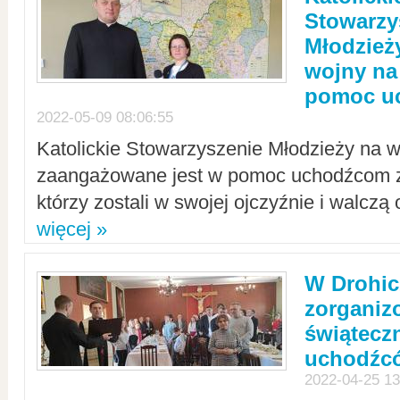
Stowarzy
Młodzież
wojny na 
pomoc u
2022-05-09 08:06:55
Katolickie Stowarzyszenie Młodzieży na w
zaangażowane jest w pomoc uchodźcom z 
którzy zostali w swojej ojczyźnie i walczą 
więcej »
W Drohic
zorgani
świątecz
uchodźc
2022-04-25 13