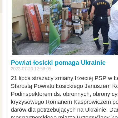
Powiat łosicki pomaga Ukrainie
2022-07-23 12:56:05
21 lipca strażacy zmiany trzeciej PSP w 
Starostą Powiatu Łosickiego Januszem Ko
Podinspektorem ds. obronnych, obrony cyw
kryzysowego Romanem Kasprowiczem po
darów dla potrzebujących na Ukrainie. Dar
mer partnerskiego miasta Przemyślany Zo