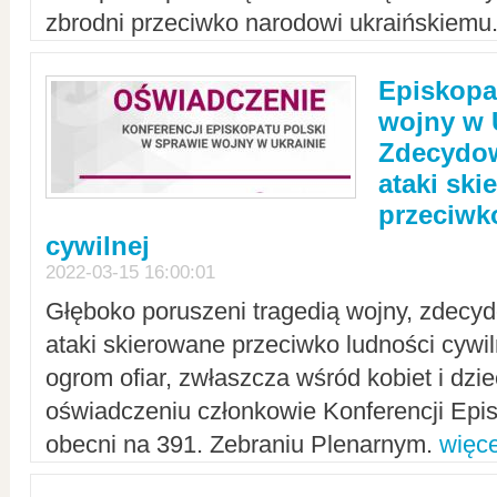
zbrodni przeciwko narodowi ukraińskiemu
Episkopa
wojny w 
Zdecydow
ataki sk
przeciwk
cywilnej
2022-03-15 16:00:01
Głęboko poruszeni tragedią wojny, zdecy
ataki skierowane przeciwko ludności cywi
ogrom ofiar, zwłaszcza wśród kobiet i dzie
oświadczeniu członkowie Konferencji Epis
obecni na 391. Zebraniu Plenarnym.
więce