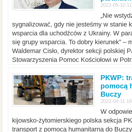
2022-05-10 11
„Nie wstyd
sygnalizować, gdy nie jesteśmy w stanie
wsparcia dla uchodźców z Ukrainy. W para
się grupy wsparcia. To dobry kierunek” – m
Waldemar Cisło, dyrektor sekcji polskiej 
Stowarzyszenia Pomoc Kościołowi w Potr
PKWP: tr
pomocą h
Buczy
2022-04-11 16
W odpowied
kijowsko-żytomierskiego polska sekcja 
transport z pomocą humanitarną do Buczy,