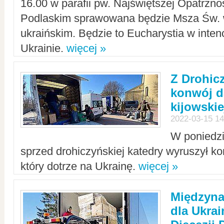
16.00 w parafii pw. Najświętszej Opatrzno
Podlaskim sprawowana będzie Msza Św. 
ukraińskim. Będzie to Eucharystia w intenc
Ukrainie.
więcej »
Z Drohic
konwój d
kijowskie
2022-03-15 14
W poniedzi
sprzed drohiczyńskiej katedry wyruszył k
który dotrze na Ukrainę.
więcej »
Międzyn
dla Ukra