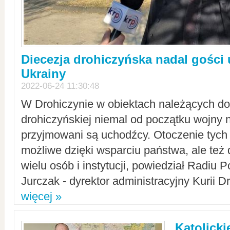
Diecezja drohiczyńska nadal gości
Ukrainy
2022-06-24 11:30:48
W Drohiczynie w obiektach należących do 
drohiczyńskiej niemal od początku wojny 
przyjmowani są uchodźcy. Otoczenie tych 
możliwe dzięki wsparciu państwa, ale też 
wielu osób i instytucji, powiedział Radiu P
Jurczak - dyrektor administracyjny Kurii D
więcej »
Katolicki