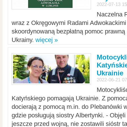
2022-07-13 15
Naczelna 
wraz z Okręgowymi Radami Adwokackimi 
skoordynowaną bezpłatną pomoc prawną d
Ukrainy.
więcej »
Motocykli
Katyński
Ukrainie
2022-06-21 07
Motocykliś
Katyńskiego pomagają Ukrainie. Z pomoc
docierają z pomocą m.in. do Plebanówki w
gdzie posługują siostry Albertynki. - Objęl
jeszcze przed wojną, nie zostawili sióstr 