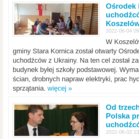
Ośrodek 
uchodźcó
Koszeló
2022-06-04 09
W Koszelów
gminy Stara Kornica został otwarty Ośro
uchodźców z Ukrainy. Na ten cel został 
budynek byłej szkoły podstawowej. Wyma
ścian, drobnych napraw elektryki, prac hy
sprzątania.
więcej »
Od trzec
Polska p
uchodźcó
2022-06-02 13