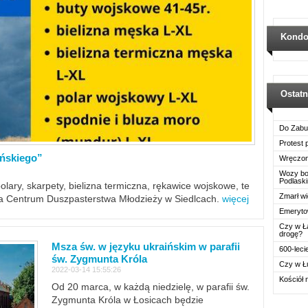
Kondo
Ostat
Do Zabu
Protest
ińskiego”
Wręczon
Wozy boj
Podlask
polary, skarpety, bielizna termiczna, rękawice wojskowe, te
Zmarł wi
ra Centrum Duszpasterstwa Młodzieży w Siedlcach.
więcej
Emerytow
Czy w Ł
drogę?
Msza św. w języku ukraińskim w parafii
600-leci
św. Zygmunta Króla
Czy w Ł
2022-03-14 15:55:26
Kościół 
Od 20 marca, w każdą niedzielę, w parafii św.
Zygmunta Króla w Łosicach będzie