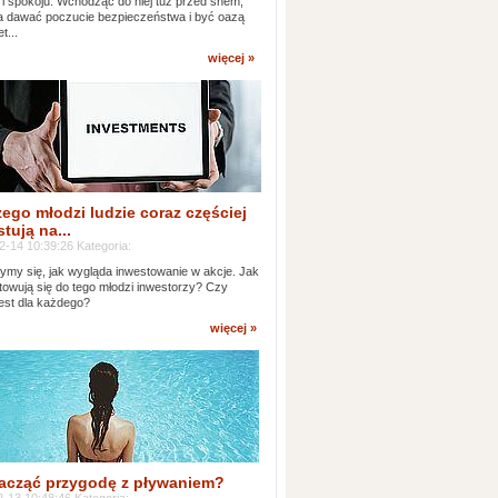
 i spokoju. Wchodząc do niej tuż przed snem,
 dawać poczucie bezpieczeństwa i być oazą
t...
więcej »
ego młodzi ludzie coraz częściej
tują na...
2-14 10:39:26 Kategoria:
ymy się, jak wygląda inwestowanie w akcje. Jak
towują się do tego młodzi inwestorzy? Czy
jest dla każdego?
więcej »
acząć przygodę z pływaniem?