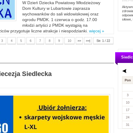
2023-02
W Dzień Dziecka Powiatowy Młodzieżowy
Aktywno
Dom Kultury w Lubartowie zaprasza
zdrowia
wychowanków do sali widowiskowej oraz
odpowie
ogrodu PMDK. 1 czerwca o godz. 17.00
siłowe, 
młodzi artyści z PMDK wystąpią na
ców przygotuje liczne atrakcje i niespodzianki.
więcej »
3
4
5
6
7
8
9
10
>>
>>|
Str. 1 / 22
Siedlc
iecezja Siedlecka
Pon
3
10
17
24
31