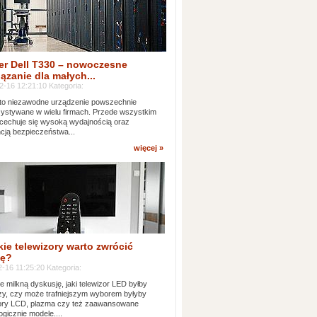
er Dell T330 – nowoczesne
ązanie dla małych...
2-16 12:21:10 Kategoria:
to niezawodne urządzenie powszechnie
ystywane w wielu firmach. Przede wszystkim
 cechuje się wysoką wydajnością oraz
cją bezpieczeństwa...
więcej »
kie telewizory warto zwrócić
ę?
-16 11:25:20 Kategoria:
e milkną dyskusję, jaki telewizor LED byłby
zy, czy może trafniejszym wyborem byłyby
zory LCD, plazma czy też zaawansowane
ogicznie modele....