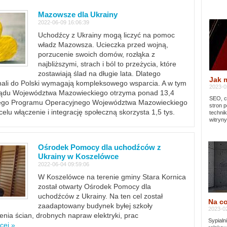
Mazowsze dla Ukrainy
2022-06-09 16:06:39
Uchodźcy z Ukrainy mogą liczyć na pomoc
władz Mazowsza. Ucieczka przed wojną,
porzucenie swoich domów, rozłąka z
najbliższymi, strach i ból to przeżycia, które
zostawiają ślad na długie lata. Dlatego
Jak 
chali do Polski wymagają kompleksowego wsparcia. A w tym
2023-02
rządu Województwa Mazowieckiego otrzyma ponad 13,4
SEO, cz
lnego Programu Operacyjnego Województwa Mazowieckiego
stron p
lu włączenie i integrację społeczną skorzysta 1,5 tys.
techni
witryny
Ośrodek Pomocy dla uchodźców z
Ukrainy w Koszelówce
2022-06-04 09:59:06
W Koszelówce na terenie gminy Stara Kornica
został otwarty Ośrodek Pomocy dla
uchodźców z Ukrainy. Na ten cel został
Na co
zaadaptowany budynek byłej szkoły
2023-02
ia ścian, drobnych napraw elektryki, prac
Sypialn
cej »