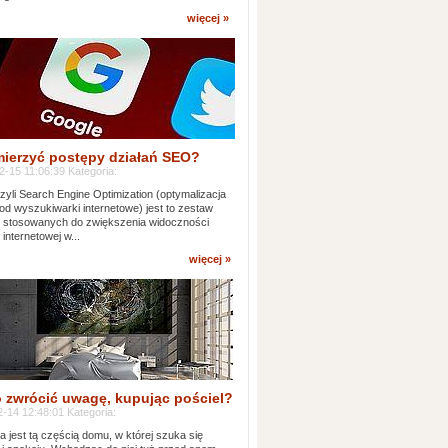
więcej »
mierzyć postępy działań SEO?
-15 11:06:39 Kategoria:
yli Search Engine Optimization (optymalizacja
od wyszukiwarki internetowe) jest to zestaw
k stosowanych do zwiększenia widoczności
 internetowej w...
więcej »
 zwrócić uwagę, kupując pościel?
-14 12:48:01 Kategoria:
ia jest tą częścią domu, w której szuka się