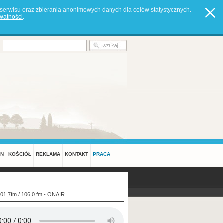
serwisu oraz zbierania anonimowych danych dla celów statystycznych.
ywatności
.
ON
KOŚCIÓŁ
REKLAMA
KONTAKT
PRACA
101,7fm / 106,0 fm - ONAIR