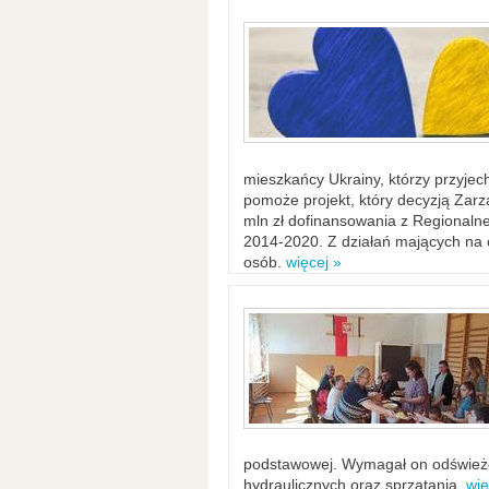
mieszkańcy Ukrainy, którzy przyje
pomoże projekt, który decyzją Za
mln zł dofinansowania z Regiona
2014-2020. Z działań mających na ce
osób.
więcej »
podstawowej. Wymagał on odświeżen
hydraulicznych oraz sprzątania.
wię