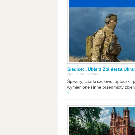
Siedlce: „Ubierz Żołnierza Ukra
2022-03-16 13:59:00
Śpiwory, latarki czołowe, apteczki, 
wymienione i inne przedmioty zbie
»