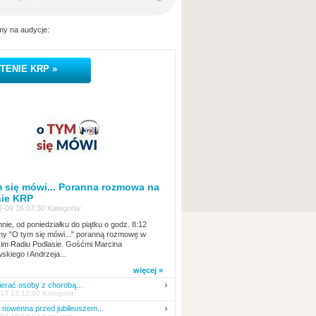
y na audycje:
TENIE KRP »
 się mówi... Poranna rozmowa na
nie KRP
-09 16:07:30 Kategoria:
nie, od poniedziałku do piątku o godz. 8:12
y "O tym się mówi..." poranną rozmowę w
kim Radiu Podlasie. Gośćmi Marcina
skiego i Andrzeja...
więcej »
erać osoby z chorobą...
13 13:12:00 Kategoria:
nowenna przed jubileuszem...