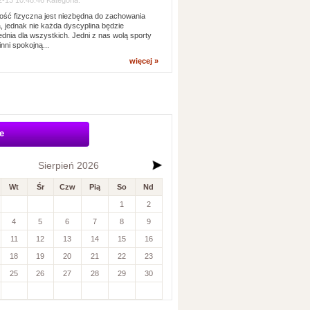
-13 10:48:46 Kategoria:
ść fizyczna jest niezbędna do zachowania
, jednak nie każda dyscyplina będzie
dnia dla wszystkich. Jedni z nas wolą sporty
inni spokojną...
więcej »
e
Sierpień 2026
Wt
Śr
Czw
Pią
So
Nd
1
2
4
5
6
7
8
9
11
12
13
14
15
16
18
19
20
21
22
23
25
26
27
28
29
30