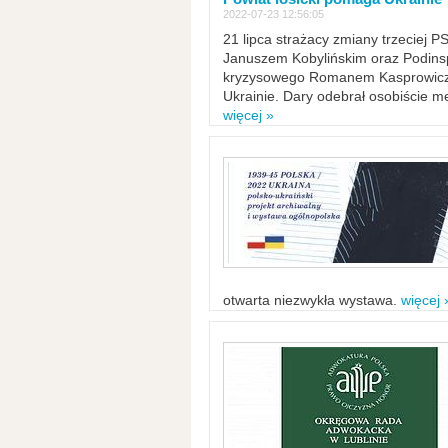
2022-07-23 12:56:05
21 lipca strażacy zmiany trzeciej 
Januszem Kobylińskim oraz Podinsp
kryzysowego Romanem Kasprowicze
Ukrainie. Dary odebrał osobiście m
więcej »
otwarta niezwykła wystawa.
więcej 