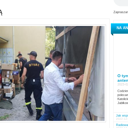
Ą
Zapraszam
NA AN
O tym
ante
2023-02
Codzien
polecam
Katolic
Jabłkow
Jak wspi
2022-12-
Radiowa 