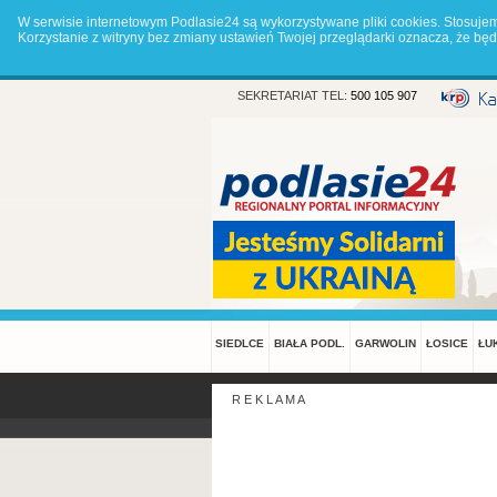
W serwisie internetowym Podlasie24 są wykorzystywane pliki cookies. Stosuje
Korzystanie z witryny bez zmiany ustawień Twojej przeglądarki oznacza, że 
SEKRETARIAT TEL:
500 105 907
SIEDLCE
BIAŁA PODL.
GARWOLIN
ŁOSICE
ŁU
R E K L A M A