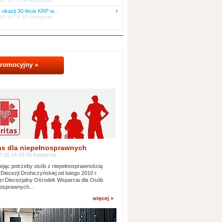
07 10:16:34 Kategoria:
 okazji 30-lecia KRP w...
25 10:54:35 Kategoria:
promocyjny »
as dla niepełnosprawnych
-16 14:38:58 Kategoria:
jąc potrzeby osób z niepełnosprawnością
 Diecezji Drohiczyńskiej od lutego 2010 r.
i Diecezjalny Ośrodek Wsparcia dla Osób
osprawnych...
więcej »