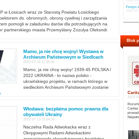
2022-12-
Festyn z
2022-11-
PSP w Łosicach wraz ze Starostą Powiatu Łosickiego
ektorem ds. obronnych, obrony cywilnej i zarządzania
m pomogli w załadunku darów dla potrzebujących na
er partnerskiego miasta Przemyślany Zozulya Oleksndr.
Blok 
Mamo, ja nie chcę wojny! Wystawa w
Archiwum Państwowym w Siedlcach
2022-07-16 11:35:48
Mamo, ja nie chcę wojny! 1939-45 POLSKA /
2022 UKRAINA - to nazwa polsko -
ukraińskiego projektu, w ramach którego w
siedleckim Archiwum Państwowym zostanie
Carit
»
2023-02
Rozumie
Włodawa: bezpłatna pomoc prawna dla
Caritas
prowadz
obywateli Ukrainy
Niepełn
2022-07-13 15:04:39
Naczelna Rada Adwokacka wraz z
Okręgowymi Radami Adwokackimi
zorganizowała skoordynowaną bezpłatną