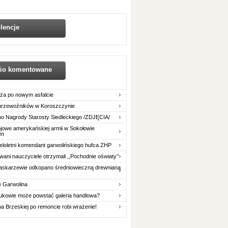
lencje
nio komentowane
ża po nowym asfalcie
 przewoźników w Koroszczynie
o Nagrody Starosty Siedleckiego /ZDJĘCIA/
owe amerykańskiej armii w Sokołowie
im
eloletni komendant garwolińskiego hufca ZHP
ani nauczyciele otrzymali ,,Pochodnie oświaty’’
askarzewie odkopano średniowieczną drewnianą
e Garwolina
ukowie może powstać galeria handlowa?
na Brzeskiej po remoncie robi wrażenie!