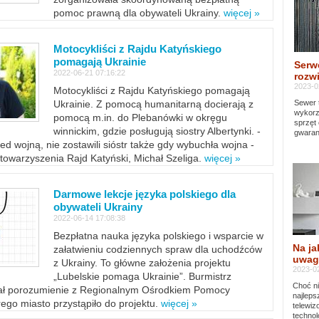
pomoc prawną dla obywateli Ukrainy.
więcej »
Motocykliści z Rajdu Katyńskiego
pomagają Ukrainie
Serw
2022-06-21 07:16:22
rozwi
2023-0
Motocykliści z Rajdu Katyńskiego pomagają
Sewer 
Ukrainie. Z pomocą humanitarną docierają z
wykorz
pomocą m.in. do Plebanówki w okręgu
sprzęt
winnickim, gdzie posługują siostry Albertynki. -
gwaran
ed wojną, nie zostawili sióstr także gdy wybuchła wojna -
towarzyszenia Rajd Katyński, Michał Szeliga.
więcej »
Darmowe lekcje języka polskiego dla
obywateli Ukrainy
2022-06-14 17:08:38
Bezpłatna nauka języka polskiego i wsparcie w
Na ja
załatwieniu codziennych spraw dla uchodźców
uwag
z Ukrainy. To główne założenia projektu
2023-02
„Lubelskie pomaga Ukrainie”. Burmistrz
Choć ni
sał porozumienie z Regionalnym Ośrodkiem Pomocy
najleps
ego miasto przystąpiło do projektu.
więcej »
telewi
technol