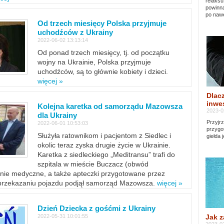
relaksu
powinna
po nawe
Od trzech miesięcy Polska przyjmuje
uchodźców z Ukrainy
2022-06-02 13:13:14
Od ponad trzech miesięcy, tj. od początku
wojny na Ukrainie, Polska przyjmuje
uchodźców, są to głównie kobiety i dzieci.
więcej »
Dlacz
inwes
Kolejna karetka od samorządu Mazowsza
2023-0
dla Ukrainy
Przyjrz
2022-06-01 10:53:03
przygo
Służyła ratownikom i pacjentom z Siedlec i
giełda 
okolic teraz zyska drugie życie w Ukrainie.
Karetka z siedleckiego „Meditransu” trafi do
szpitala w mieście Buczacz (obwód
enie medyczne, a także apteczki przygotowane przez
 przekazaniu pojazdu podjął samorząd Mazowsza.
więcej »
Dzień Dziecka z gośćmi z Ukrainy
Jak z
2022-05-31 10:01:55