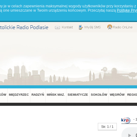
my je w celach zapewnienia maksymalnej wygody użytkowników przy korzystaniu z 
będą one umieszczane w Twoim urządzeniu końcowym. Przeczytaj naszą
Politykę Pr
KÓW
MIĘDZYRZEC
RADZYŃ
MIŃSK MAZ.
SIEMIATYCZE
SOKOŁÓW
WĘGRÓW
REGI
- 
Str. 1 / 1