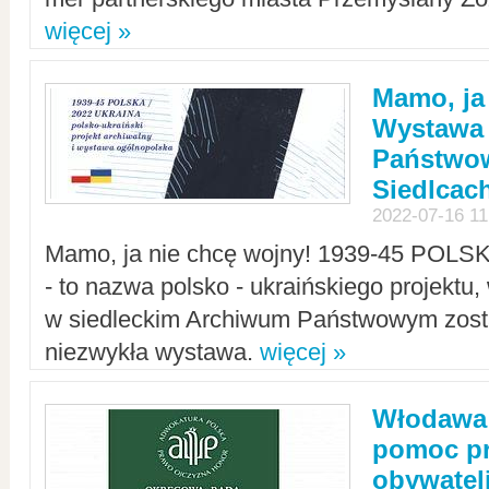
więcej »
Mamo, ja
Wystawa
Państwo
Siedlcac
2022-07-16 11
Mamo, ja nie chcę wojny! 1939-45 POLS
- to nazwa polsko - ukraińskiego projektu
w siedleckim Archiwum Państwowym zosta
niezwykła wystawa.
więcej »
Włodawa:
pomoc pr
obywatel