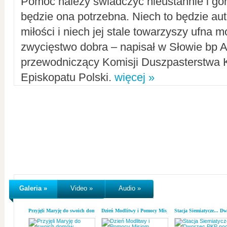
Pomoc należy świadczyć nieustannie i gorl
będzie ona potrzebna. Niech to będzie au
miłości i niech jej stale towarzyszy ufna m
zwycięstwo dobra – napisał w Słowie bp A
przewodniczący Komisji Duszpasterstwa K
Episkopatu Polski.
więcej »
Galeria »
Video »
Audio »
Przyjęli Maryję do swoich domów
Dzień Modlitwy i Pomocy Misjom
Stacja Siemiatycze... D