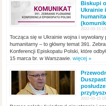
Biskupi 
Ukrainie 
humanit
(komunik
2022-03-15 15
Tocząca się w Ukrainie wojna i wywołany 
humanitarny – to główny temat 391. Zebr
Konferencji Episkopatu Polski, które odbył
15 marca br. w Warszawie.
więcej »
Przewodn
Duszpast
posłudze
przybys
2022-03-15 15