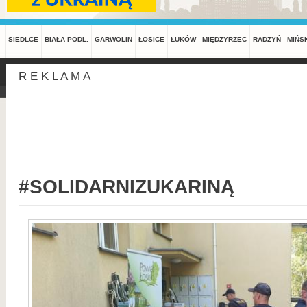
SIEDLCE
BIAŁA PODL.
GARWOLIN
ŁOSICE
ŁUKÓW
MIĘDZYRZEC
RADZYŃ
MIŃS
R E K L A M A
#SOLIDARNIZUKARINĄ