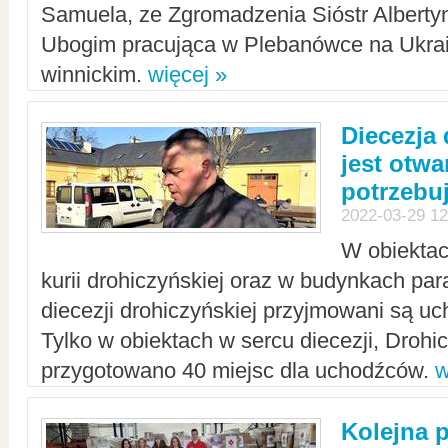
Samuela, ze Zgromadzenia Sióstr Alberty
Ubogim pracująca w Plebanówce na Ukrai
winnickim.
więcej »
Diecezja
jest otwa
potrzebu
2022-03-29 12
W obiektac
kurii drohiczyńskiej oraz w budynkach para
diecezji drohiczyńskiej przyjmowani są uc
Tylko w obiektach w sercu diecezji, Drohi
przygotowano 40 miejsc dla uchodźców.
w
Kolejna 