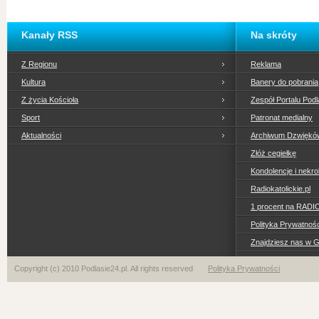
Kanały RSS
Na skróty
Z Regionu
Reklama
Kultura
Banery do pobrania
Z życia Kościoła
Zespół Portalu Podl
Sport
Patronat medialny
Aktualności
Archiwum Dzwiękó
Złóż cegiełkę
Kondolencje i nekro
Radiokatolickie.pl
1 procent na RADI
Polityka Prywatno
Znajdziesz nas w 
Copyright (c) 2010 Podlasie24.pl. All rights reserved
Polityka Prywatności