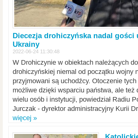
Diecezja drohiczyńska nadal gości
Ukrainy
2022-06-24 11:30:48
W Drohiczynie w obiektach należących do 
drohiczyńskiej niemal od początku wojny 
przyjmowani są uchodźcy. Otoczenie tych 
możliwe dzięki wsparciu państwa, ale też 
wielu osób i instytucji, powiedział Radiu P
Jurczak - dyrektor administracyjny Kurii D
więcej »
Katolicki