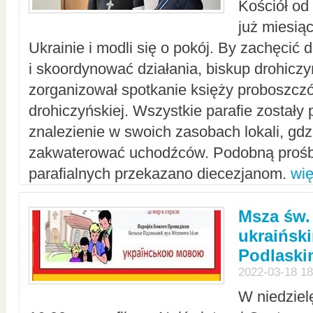
Kościół od
już miesią
Ukrainie i modli się o pokój. By zachęcić
i skoordynować działania, biskup drohicz
zorganizował spotkanie księży proboszczó
drohiczyńskiej. Wszystkie parafie zostały
znalezienie w swoich zasobach lokali, gd
zakwaterować uchodźców. Podobną prośb
parafialnych przekazano diecezjanom.
wię
Msza św.
ukraińsk
Podlaski
2022-03-18 18
W niedziel