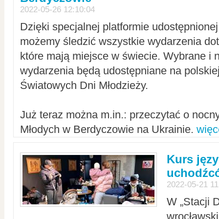
2022-05-26 12:10:04
Dzięki specjalnej platformie udostępnione
możemy śledzić wszystkie wydarzenia dot
które mają miejsce w świecie. Wybrane i 
wydarzenia będą udostępniane na polskiej
Światowych Dni Młodzieży.
Już teraz można m.in.: przeczytać o noc
Młodych w Berdyczowie na Ukrainie.
więc
Kurs języ
uchodźcó
2022-05-21 11
W „Stacji D
wrocławsk