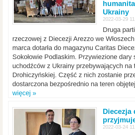
humanita
Ukrainy
2022-03-29 11
Druga part
rzeczowej z Diecezji Arezzo we Włoszech 
marca dotarła do magazynu Caritas Diecez
Sokołowie Podlaskim. Przywiezione dary 
uchodźców z Ukrainy przebywających na t
Drohiczyńskiej. Część z nich zostanie pr
dostarczona bezpośrednio na teren objęte
więcej »
Diecezja
przyjmuj
2022-03-24 11