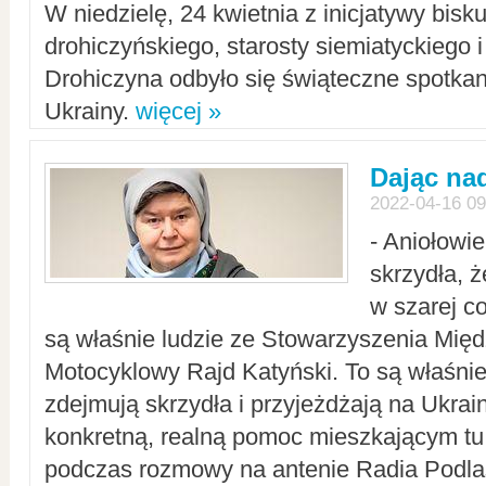
W niedzielę, 24 kwietnia z inicjatywy bisk
drohiczyńskiego, starosty siemiatyckiego i
Drohiczyna odbyło się świąteczne spotka
Ukrainy.
więcej »
Dając nad
2022-04-16 09
- Aniołowi
skrzydła, 
w szarej c
są właśnie ludzie ze Stowarzyszenia Mi
Motocyklowy Rajd Katyński. To są właśnie 
zdejmują skrzydła i przyjeżdżają na Ukrai
konkretną, realną pomoc mieszkającym tu
podczas rozmowy na antenie Radia Podlas