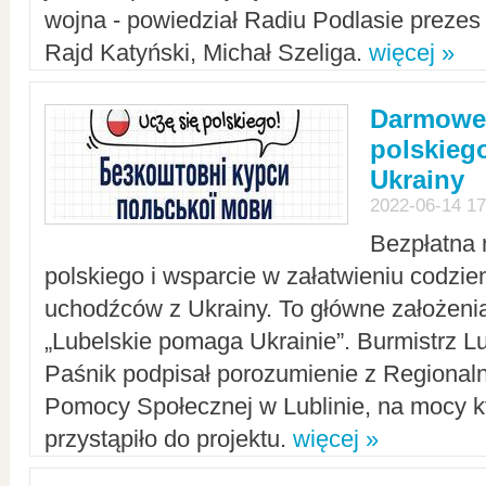
wojna - powiedział Radiu Podlasie preze
Rajd Katyński, Michał Szeliga.
więcej »
Darmowe 
polskiego
Ukrainy
2022-06-14 17
Bezpłatna 
polskiego i wsparcie w załatwieniu codzi
uchodźców z Ukrainy. To główne założenia
„Lubelskie pomaga Ukrainie”. Burmistrz L
Paśnik podpisał porozumienie z Regiona
Pomocy Społecznej w Lublinie, na mocy k
przystąpiło do projektu.
więcej »