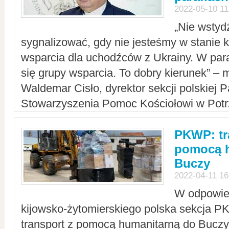
2022-05-10 11
„Nie wstyd
sygnalizować, gdy nie jesteśmy w stanie
wsparcia dla uchodźców z Ukrainy. W para
się grupy wsparcia. To dobry kierunek” – m
Waldemar Cisło, dyrektor sekcji polskiej 
Stowarzyszenia Pomoc Kościołowi w Potr
PKWP: tr
pomocą h
Buczy
2022-04-11 16
W odpowied
kijowsko-żytomierskiego polska sekcja 
transport z pomocą humanitarną do Buczy,