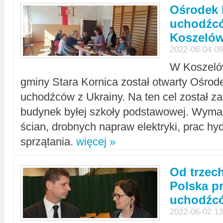
Ośrodek 
uchodźcó
Koszeló
2022-06-04 09
W Koszelów
gminy Stara Kornica został otwarty Ośro
uchodźców z Ukrainy. Na ten cel został 
budynek byłej szkoły podstawowej. Wyma
ścian, drobnych napraw elektryki, prac hy
sprzątania.
więcej »
Od trzec
Polska p
uchodźcó
2022-06-02 13