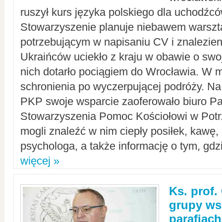
ruszył kurs języka polskiego dla uchodźcó
Stowarzyszenie planuje niebawem warszt
potrzebującym w napisaniu CV i znalezieni
Ukraińców uciekło z kraju w obawie o swoj
nich dotarło pociągiem do Wrocławia. W m
schronienia po wyczerpującej podróży. 
PKP swoje wsparcie zaoferowało biuro P
Stowarzyszenia Pomoc Kościołowi w Potr
mogli znaleźć w nim ciepły posiłek, kawę,
psychologa, a także informację o tym, gdzi
więcej »
Ks. prof.
grupy ws
parafiach