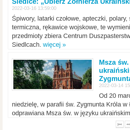
Siedlce: „Ubierz Żołnierza Ukraińs
2022-03-16 13:59:00
Śpiwory, latarki czołowe, apteczki, polary, 
termiczna, rękawice wojskowe, te wymieni
przedmioty zbiera Centrum Duszpasterst
Siedlcach.
więcej »
Msza św.
ukraiński
Zygmunta
2022-03-14 15
Od 20 mar
niedzielę, w parafii św. Zygmunta Króla w
odprawiana Msza św. w języku ukraiński
|<<
<<