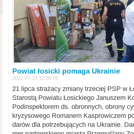
Powiat łosicki pomaga Ukrainie
2022-07-23 12:56:05
21 lipca strażacy zmiany trzeciej PSP w 
Starostą Powiatu Łosickiego Januszem Ko
Podinspektorem ds. obronnych, obrony cyw
kryzysowego Romanem Kasprowiczem po
darów dla potrzebujących na Ukrainie. Dar
mer partnerskiego miasta Przemyślany Zo