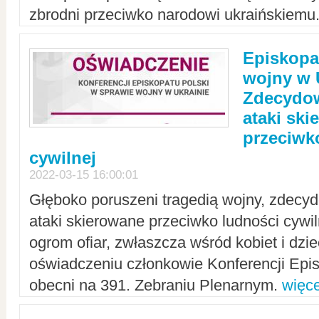
zbrodni przeciwko narodowi ukraińskiemu
Episkopa
wojny w 
Zdecydow
ataki sk
przeciwk
cywilnej
2022-03-15 16:00:01
Głęboko poruszeni tragedią wojny, zdecy
ataki skierowane przeciwko ludności cywi
ogrom ofiar, zwłaszcza wśród kobiet i dzie
oświadczeniu członkowie Konferencji Epis
obecni na 391. Zebraniu Plenarnym.
więce