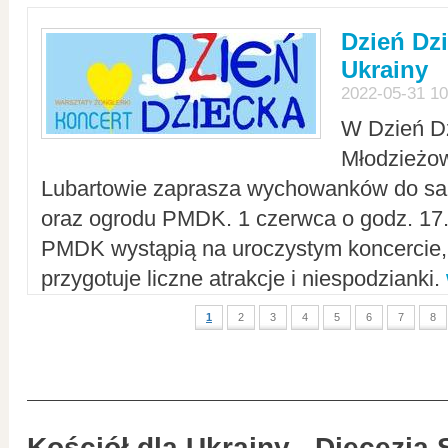
Dzień Dz
Ukrainy
2022-05-31 10
W Dzień D
Młodzieżo
Lubartowie zaprasza wychowanków do sal
oraz ogrodu PMDK. 1 czerwca o godz. 17.0
PMDK wystąpią na uroczystym koncercie
przygotuje liczne atrakcje i niespodzianki.
1
2
3
4
5
6
7
8
Kościół dla Ukrainy - Diecezja 