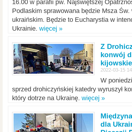
16.00 w parafii pw. Najświętszej Opatrzno
Podlaskim sprawowana będzie Msza Św. 
ukraińskim. Będzie to Eucharystia w intenc
Ukrainie.
więcej »
Z Drohic
konwój d
kijowskie
2022-03-15 14
W poniedzi
sprzed drohiczyńskiej katedry wyruszył k
który dotrze na Ukrainę.
więcej »
Międzyn
dla Ukra