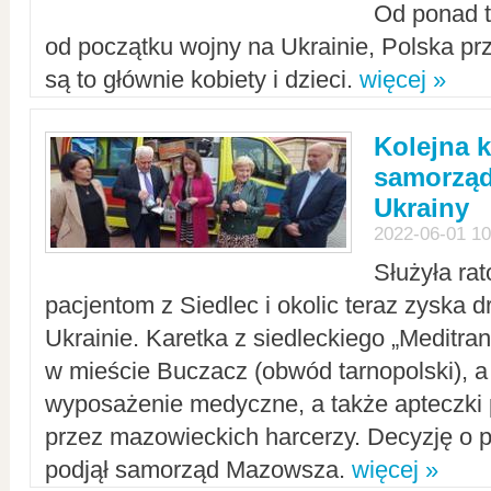
Od ponad tr
od początku wojny na Ukrainie, Polska p
są to głównie kobiety i dzieci.
więcej »
Kolejna k
samorząd
Ukrainy
2022-06-01 10
Służyła ra
pacjentom z Siedlec i okolic teraz zyska d
Ukrainie. Karetka z siedleckiego „Meditrans
w mieście Buczacz (obwód tarnopolski), a
wyposażenie medyczne, a także apteczki
przez mazowieckich harcerzy. Decyzję o 
podjął samorząd Mazowsza.
więcej »