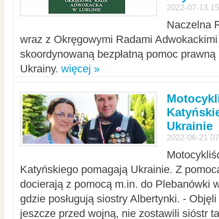
2022-07-13 15
Naczelna 
wraz z Okręgowymi Radami Adwokackimi 
skoordynowaną bezpłatną pomoc prawną d
Ukrainy.
więcej »
Motocykli
Katyński
Ukrainie
2022-06-21 07
Motocykliś
Katyńskiego pomagają Ukrainie. Z pomoc
docierają z pomocą m.in. do Plebanówki w
gdzie posługują siostry Albertynki. - Objęl
jeszcze przed wojną, nie zostawili sióstr 