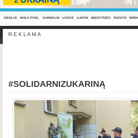
SIEDLCE
BIAŁA PODL.
GARWOLIN
ŁOSICE
ŁUKÓW
MIĘDZYRZEC
RADZYŃ
MIŃS
R E K L A M A
#SOLIDARNIZUKARINĄ