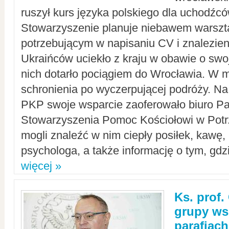
ruszył kurs języka polskiego dla uchodźcó
Stowarzyszenie planuje niebawem warszt
potrzebującym w napisaniu CV i znalezieni
Ukraińców uciekło z kraju w obawie o swoj
nich dotarło pociągiem do Wrocławia. W m
schronienia po wyczerpującej podróży. 
PKP swoje wsparcie zaoferowało biuro P
Stowarzyszenia Pomoc Kościołowi w Potr
mogli znaleźć w nim ciepły posiłek, kawę,
psychologa, a także informację o tym, gdzi
więcej »
Ks. prof.
grupy ws
parafiach