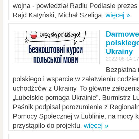
wojna - powiedział Radiu Podlasie preze
Rajd Katyński, Michał Szeliga.
więcej »
Darmowe 
polskiego
Ukrainy
2022-06-14 17
Bezpłatna 
polskiego i wsparcie w załatwieniu codzi
uchodźców z Ukrainy. To główne założenia
„Lubelskie pomaga Ukrainie”. Burmistrz L
Paśnik podpisał porozumienie z Regiona
Pomocy Społecznej w Lublinie, na mocy k
przystąpiło do projektu.
więcej »