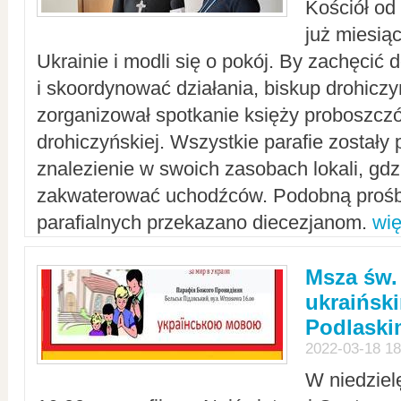
Kościół od
już miesią
Ukrainie i modli się o pokój. By zachęcić
i skoordynować działania, biskup drohicz
zorganizował spotkanie księży proboszczó
drohiczyńskiej. Wszystkie parafie zostały
znalezienie w swoich zasobach lokali, gd
zakwaterować uchodźców. Podobną prośb
parafialnych przekazano diecezjanom.
wię
Msza św.
ukraińsk
Podlaski
2022-03-18 18
W niedziel