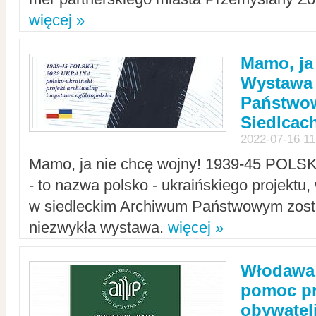
więcej »
Mamo, ja
Wystawa
Państwo
Siedlcac
2022-07-16 11
Mamo, ja nie chcę wojny! 1939-45 POLS
- to nazwa polsko - ukraińskiego projektu
w siedleckim Archiwum Państwowym zosta
niezwykła wystawa.
więcej »
Włodawa:
pomoc pr
obywatel