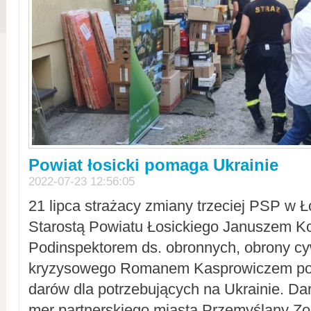
Powiat łosicki pomaga Ukrainie
2022-07-23 12:56:05
21 lipca strażacy zmiany trzeciej PSP w 
Starostą Powiatu Łosickiego Januszem Ko
Podinspektorem ds. obronnych, obrony cyw
kryzysowego Romanem Kasprowiczem po
darów dla potrzebujących na Ukrainie. Dar
mer partnerskiego miasta Przemyślany Zo