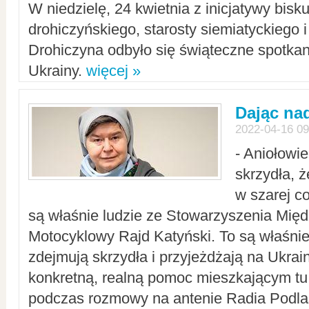
W niedzielę, 24 kwietnia z inicjatywy bisk
drohiczyńskiego, starosty siemiatyckiego i
Drohiczyna odbyło się świąteczne spotka
Ukrainy.
więcej »
Dając nad
2022-04-16 09
- Aniołowi
skrzydła, 
w szarej c
są właśnie ludzie ze Stowarzyszenia Mi
Motocyklowy Rajd Katyński. To są właśnie 
zdejmują skrzydła i przyjeżdżają na Ukrai
konkretną, realną pomoc mieszkającym tu
podczas rozmowy na antenie Radia Podlas