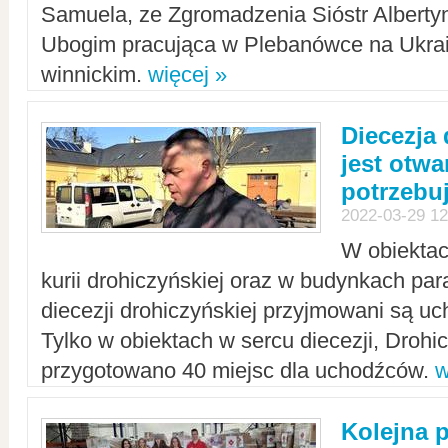
Samuela, ze Zgromadzenia Sióstr Alberty
Ubogim pracująca w Plebanówce na Ukrai
winnickim.
więcej »
Diecezja
jest otwa
potrzebu
2022-03-29 12
W obiektac
kurii drohiczyńskiej oraz w budynkach para
diecezji drohiczyńskiej przyjmowani są uc
Tylko w obiektach w sercu diecezji, Drohi
przygotowano 40 miejsc dla uchodźców.
w
Kolejna 