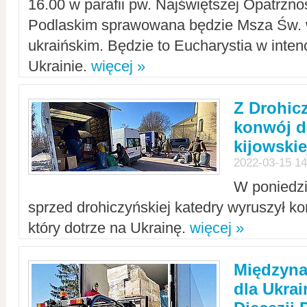
16.00 w parafii pw. Najświętszej Opatrzno
Podlaskim sprawowana będzie Msza Św. 
ukraińskim. Będzie to Eucharystia w intenc
Ukrainie.
więcej »
Z Drohic
konwój d
kijowskie
2022-03-15 14
W poniedzi
sprzed drohiczyńskiej katedry wyruszył k
który dotrze na Ukrainę.
więcej »
Międzyn
dla Ukra