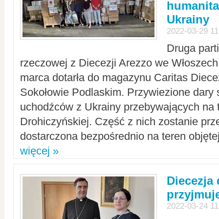
humanita
Ukrainy
2022-03-29 11
Druga part
rzeczowej z Diecezji Arezzo we Włoszech 
marca dotarła do magazynu Caritas Diecez
Sokołowie Podlaskim. Przywiezione dary 
uchodźców z Ukrainy przebywających na t
Drohiczyńskiej. Część z nich zostanie pr
dostarczona bezpośrednio na teren objęte
więcej »
Diecezja
przyjmuj
2022-03-24 11