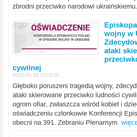
zbrodni przeciwko narodowi ukraińskiemu
Episkopa
wojny w 
Zdecydow
ataki sk
przeciwk
cywilnej
2022-03-15 16:00:01
Głęboko poruszeni tragedią wojny, zdecy
ataki skierowane przeciwko ludności cywi
ogrom ofiar, zwłaszcza wśród kobiet i dzie
oświadczeniu członkowie Konferencji Epis
obecni na 391. Zebraniu Plenarnym.
więce