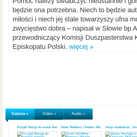
Pomoc należy świadczyć nieustannie i gorl
będzie ona potrzebna. Niech to będzie au
miłości i niech jej stale towarzyszy ufna m
zwycięstwo dobra – napisał w Słowie bp A
przewodniczący Komisji Duszpasterstwa K
Episkopatu Polski.
więcej »
Galeria »
Video »
Audio »
Przyjęli Maryję do swoich domów
Dzień Modlitwy i Pomocy Misjom
Stacja Siemiatycze... D