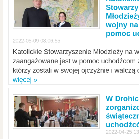
Stowarzy
Młodzież
wojny na 
pomoc u
2022-05-09 08:06:55
Katolickie Stowarzyszenie Młodzieży na w
zaangażowane jest w pomoc uchodźcom z 
którzy zostali w swojej ojczyźnie i walczą 
więcej »
W Drohic
zorgani
świątecz
uchodźc
2022-04-25 13