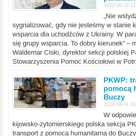
2022-05-10 11
„Nie wstyd
sygnalizować, gdy nie jesteśmy w stanie
wsparcia dla uchodźców z Ukrainy. W para
się grupy wsparcia. To dobry kierunek” – m
Waldemar Cisło, dyrektor sekcji polskiej 
Stowarzyszenia Pomoc Kościołowi w Potr
PKWP: tr
pomocą h
Buczy
2022-04-11 16
W odpowied
kijowsko-żytomierskiego polska sekcja 
transport z pomocą humanitarną do Buczy,