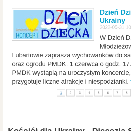
Dzień Dz
Ukrainy
2022-05-31 10
W Dzień D
Młodzieżo
Lubartowie zaprasza wychowanków do sal
oraz ogrodu PMDK. 1 czerwca o godz. 17.0
PMDK wystąpią na uroczystym koncercie
przygotuje liczne atrakcje i niespodzianki.
1
2
3
4
5
6
7
8
Kościół dla Ukrainy - Diecezja 