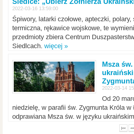
Siedlce: „Ubierz Żołnierza Ukraińs
2022-03-16 13:59:00
Śpiwory, latarki czołowe, apteczki, polary, 
termiczna, rękawice wojskowe, te wymieni
przedmioty zbiera Centrum Duszpasterst
Siedlcach.
więcej »
Msza św.
ukraiński
Zygmunta
2022-03-14 15
Od 20 mar
niedzielę, w parafii św. Zygmunta Króla w
odprawiana Msza św. w języku ukraiński
|<<
<<