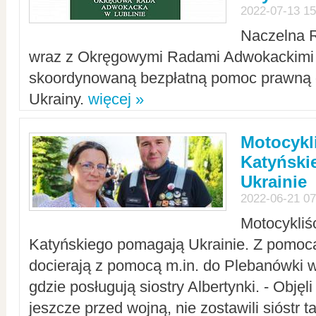
2022-07-13 15
Naczelna 
wraz z Okręgowymi Radami Adwokackimi 
skoordynowaną bezpłatną pomoc prawną d
Ukrainy.
więcej »
Motocykli
Katyński
Ukrainie
2022-06-21 07
Motocykliś
Katyńskiego pomagają Ukrainie. Z pomoc
docierają z pomocą m.in. do Plebanówki w
gdzie posługują siostry Albertynki. - Objęl
jeszcze przed wojną, nie zostawili sióstr 