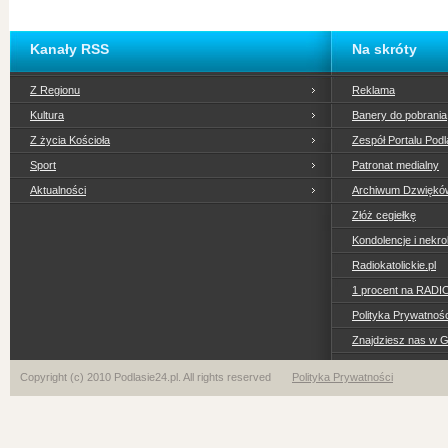
Kanały RSS
Na skróty
Z Regionu
Reklama
Kultura
Banery do pobrania
Z życia Kościoła
Zespół Portalu Podl
Sport
Patronat medialny
Aktualności
Archiwum Dzwiękó
Złóż cegiełkę
Kondolencje i nekro
Radiokatolickie.pl
1 procent na RADI
Polityka Prywatno
Znajdziesz nas w 
Copyright (c) 2010 Podlasie24.pl. All rights reserved
Polityka Prywatności