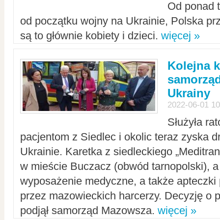
Od ponad tr
od początku wojny na Ukrainie, Polska p
są to głównie kobiety i dzieci.
więcej »
Kolejna k
samorząd
Ukrainy
2022-06-01 10
Służyła ra
pacjentom z Siedlec i okolic teraz zyska d
Ukrainie. Karetka z siedleckiego „Meditrans
w mieście Buczacz (obwód tarnopolski), a
wyposażenie medyczne, a także apteczki
przez mazowieckich harcerzy. Decyzję o 
podjął samorząd Mazowsza.
więcej »