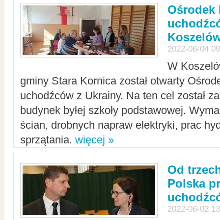
Ośrodek 
uchodźcó
Koszeló
2022-06-04 09
W Koszelów
gminy Stara Kornica został otwarty Ośro
uchodźców z Ukrainy. Na ten cel został 
budynek byłej szkoły podstawowej. Wyma
ścian, drobnych napraw elektryki, prac hy
sprzątania.
więcej »
Od trzec
Polska p
uchodźcó
2022-06-02 13