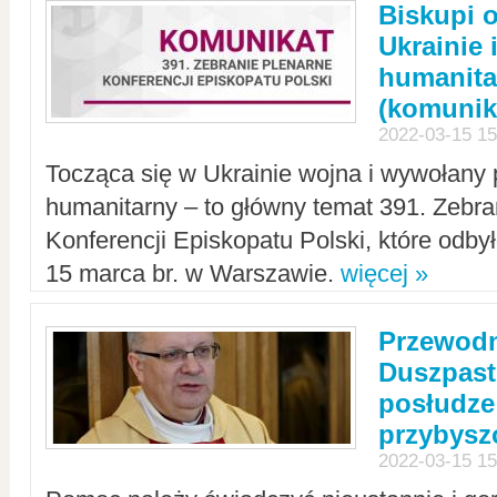
Biskupi 
Ukrainie 
humanit
(komunik
2022-03-15 15
Tocząca się w Ukrainie wojna i wywołany 
humanitarny – to główny temat 391. Zebr
Konferencji Episkopatu Polski, które odbył
15 marca br. w Warszawie.
więcej »
Przewodn
Duszpast
posłudze
przybys
2022-03-15 15