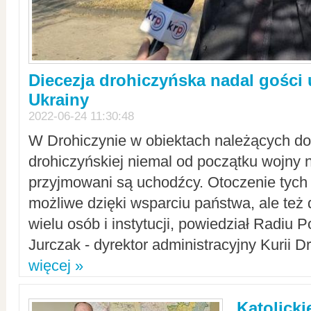
Diecezja drohiczyńska nadal gości
Ukrainy
2022-06-24 11:30:48
W Drohiczynie w obiektach należących do 
drohiczyńskiej niemal od początku wojny 
przyjmowani są uchodźcy. Otoczenie tych 
możliwe dzięki wsparciu państwa, ale też 
wielu osób i instytucji, powiedział Radiu P
Jurczak - dyrektor administracyjny Kurii D
więcej »
Katolicki