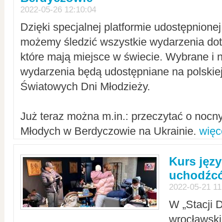
2022-05-26 12:10:04
Dzięki specjalnej platformie udostępnione
możemy śledzić wszystkie wydarzenia dot
które mają miejsce w świecie. Wybrane i 
wydarzenia będą udostępniane na polskiej
Światowych Dni Młodzieży.
Już teraz można m.in.: przeczytać o noc
Młodych w Berdyczowie na Ukrainie.
więc
Kurs języ
uchodźcó
2022-05-21 11
W „Stacji D
wrocławsk