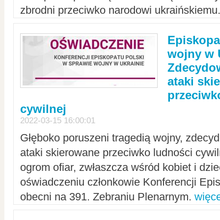
zbrodni przeciwko narodowi ukraińskiemu
Episkopa
wojny w 
Zdecydow
ataki sk
przeciwk
cywilnej
2022-03-15 16:00:01
Głęboko poruszeni tragedią wojny, zdecy
ataki skierowane przeciwko ludności cywi
ogrom ofiar, zwłaszcza wśród kobiet i dzie
oświadczeniu członkowie Konferencji Epis
obecni na 391. Zebraniu Plenarnym.
więce