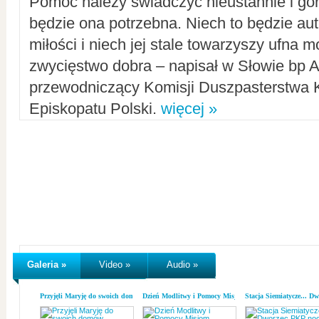
Pomoc należy świadczyć nieustannie i gorl
będzie ona potrzebna. Niech to będzie au
miłości i niech jej stale towarzyszy ufna m
zwycięstwo dobra – napisał w Słowie bp A
przewodniczący Komisji Duszpasterstwa K
Episkopatu Polski.
więcej »
Galeria »
Video »
Audio »
Przyjęli Maryję do swoich domów
Dzień Modlitwy i Pomocy Misjom
Stacja Siemiatycze... D