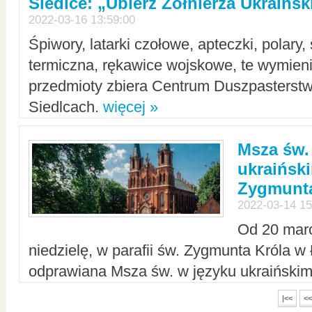
Siedlce: „Ubierz Żołnierza Ukraińs
2022-03-16 13:59:00
Śpiwory, latarki czołowe, apteczki, polary, 
termiczna, rękawice wojskowe, te wymieni
przedmioty zbiera Centrum Duszpasterst
Siedlcach.
więcej »
Msza św.
ukraiński
Zygmunta
2022-03-14 15
Od 20 mar
niedzielę, w parafii św. Zygmunta Króla w
odprawiana Msza św. w języku ukraiński
|<<
<<