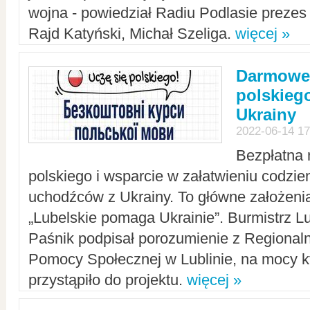
wojna - powiedział Radiu Podlasie preze
Rajd Katyński, Michał Szeliga.
więcej »
Darmowe 
polskiego
Ukrainy
2022-06-14 17
Bezpłatna 
polskiego i wsparcie w załatwieniu codzi
uchodźców z Ukrainy. To główne założenia
„Lubelskie pomaga Ukrainie”. Burmistrz L
Paśnik podpisał porozumienie z Regiona
Pomocy Społecznej w Lublinie, na mocy k
przystąpiło do projektu.
więcej »