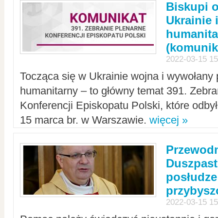
Biskupi 
Ukrainie 
humanit
(komunik
2022-03-15 15
Tocząca się w Ukrainie wojna i wywołany 
humanitarny – to główny temat 391. Zebr
Konferencji Episkopatu Polski, które odbył
15 marca br. w Warszawie.
więcej »
Przewodn
Duszpast
posłudze
przybys
2022-03-15 15