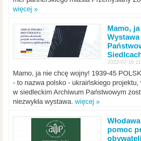
więcej »
Mamo, ja
Wystawa
Państwo
Siedlcac
2022-07-16 11
Mamo, ja nie chcę wojny! 1939-45 POLS
- to nazwa polsko - ukraińskiego projektu
w siedleckim Archiwum Państwowym zosta
niezwykła wystawa.
więcej »
Włodawa:
pomoc pr
obywatel