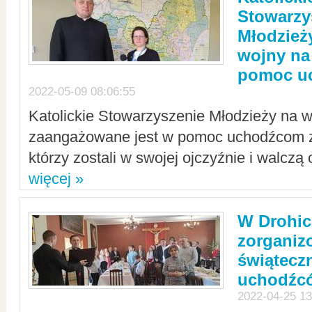
Stowarzy
Młodzież
wojny na 
pomoc u
2022-05-09 08:06:55
Katolickie Stowarzyszenie Młodzieży na w
zaangażowane jest w pomoc uchodźcom z 
którzy zostali w swojej ojczyźnie i walczą 
więcej »
W Drohic
zorgani
świątecz
uchodźc
2022-04-25 13