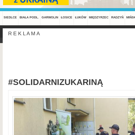
SIEDLCE
BIAŁA PODL.
GARWOLIN
ŁOSICE
ŁUKÓW
MIĘDZYRZEC
RADZYŃ
MIŃS
R E K L A M A
#SOLIDARNIZUKARINĄ