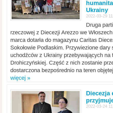
humanita
Ukrainy
2022-03-29 11
Druga part
rzeczowej z Diecezji Arezzo we Włoszech 
marca dotarła do magazynu Caritas Diecez
Sokołowie Podlaskim. Przywiezione dary 
uchodźców z Ukrainy przebywających na t
Drohiczyńskiej. Część z nich zostanie pr
dostarczona bezpośrednio na teren objęte
więcej »
Diecezja
przyjmuj
2022-03-24 11