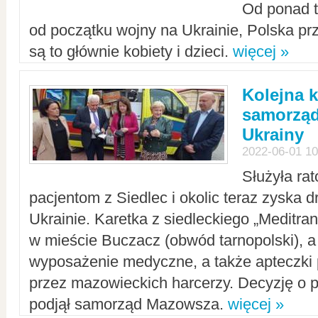
Od ponad tr
od początku wojny na Ukrainie, Polska p
są to głównie kobiety i dzieci.
więcej »
Kolejna k
samorząd
Ukrainy
2022-06-01 10
Służyła ra
pacjentom z Siedlec i okolic teraz zyska d
Ukrainie. Karetka z siedleckiego „Meditrans
w mieście Buczacz (obwód tarnopolski), a
wyposażenie medyczne, a także apteczki
przez mazowieckich harcerzy. Decyzję o 
podjął samorząd Mazowsza.
więcej »