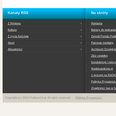
Kanały RSS
Na skróty
Z Regionu
Reklama
Kultura
Banery do pobrania
Z życia Kościoła
Zespół Portalu Podl
Sport
Patronat medialny
Aktualności
Archiwum Dzwiękó
Złóż cegiełkę
Kondolencje i nekro
Radiokatolickie.pl
1 procent na RADI
Polityka Prywatno
Znajdziesz nas w 
Copyright (c) 2010 Podlasie24.pl. All rights reserved
Polityka Prywatności