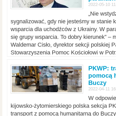
2022-05-10 11
„Nie wstyd
sygnalizować, gdy nie jesteśmy w stanie
wsparcia dla uchodźców z Ukrainy. W para
się grupy wsparcia. To dobry kierunek” – m
Waldemar Cisło, dyrektor sekcji polskiej 
Stowarzyszenia Pomoc Kościołowi w Potr
PKWP: tr
pomocą h
Buczy
2022-04-11 16
W odpowied
kijowsko-żytomierskiego polska sekcja 
transport z pomocą humanitarną do Buczy,