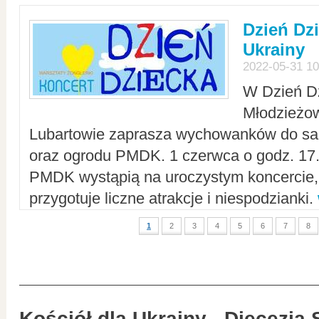
Dzień Dz
Ukrainy
2022-05-31 10
W Dzień D
Młodzieżo
Lubartowie zaprasza wychowanków do sal
oraz ogrodu PMDK. 1 czerwca o godz. 17.0
PMDK wystąpią na uroczystym koncercie
przygotuje liczne atrakcje i niespodzianki.
1
2
3
4
5
6
7
8
Kościół dla Ukrainy - Diecezja 