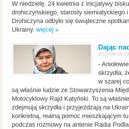
W niedzielę, 24 kwietnia z inicjatywy bisk
drohiczyńskiego, starosty siemiatyckiego i
Drohiczyna odbyło się świąteczne spotka
Ukrainy.
więcej »
Dając nad
2022-04-16 09
- Aniołowi
skrzydła, 
w szarej c
są właśnie ludzie ze Stowarzyszenia Mi
Motocyklowy Rajd Katyński. To są właśnie 
zdejmują skrzydła i przyjeżdżają na Ukrai
konkretną, realną pomoc mieszkającym tu
podczas rozmowy na antenie Radia Podlas