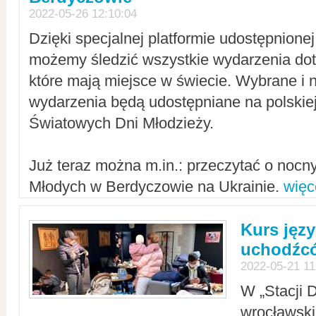
2022-05-26 12:10:04
Dzięki specjalnej platformie udostępnione
możemy śledzić wszystkie wydarzenia dot
które mają miejsce w świecie. Wybrane i 
wydarzenia będą udostępniane na polskiej
Światowych Dni Młodzieży.
Już teraz można m.in.: przeczytać o noc
Młodych w Berdyczowie na Ukrainie.
więc
Kurs języ
uchodźcó
2022-05-21 11
W „Stacji D
wrocławsk