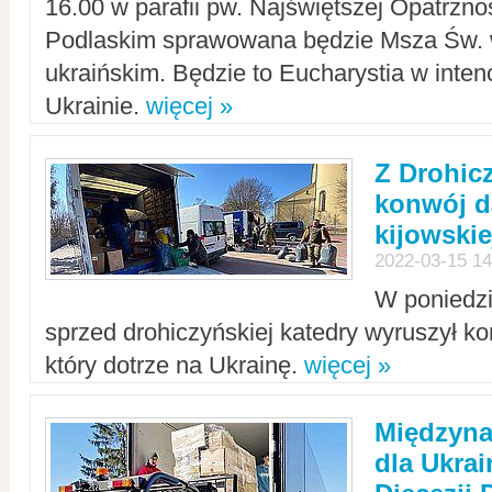
16.00 w parafii pw. Najświętszej Opatrzno
Podlaskim sprawowana będzie Msza Św. 
ukraińskim. Będzie to Eucharystia w intenc
Ukrainie.
więcej »
Z Drohic
konwój d
kijowskie
2022-03-15 14
W poniedzi
sprzed drohiczyńskiej katedry wyruszył k
który dotrze na Ukrainę.
więcej »
Międzyn
dla Ukra