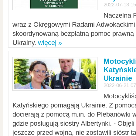
2022-07-13 15
Naczelna 
wraz z Okręgowymi Radami Adwokackimi 
skoordynowaną bezpłatną pomoc prawną d
Ukrainy.
więcej »
Motocykli
Katyński
Ukrainie
2022-06-21 07
Motocykliś
Katyńskiego pomagają Ukrainie. Z pomoc
docierają z pomocą m.in. do Plebanówki w
gdzie posługują siostry Albertynki. - Objęl
jeszcze przed wojną, nie zostawili sióstr 