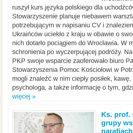
ruszył kurs języka polskiego dla uchodźcó
Stowarzyszenie planuje niebawem warszt
potrzebującym w napisaniu CV i znalezieni
Ukraińców uciekło z kraju w obawie o swoj
nich dotarło pociągiem do Wrocławia. W m
schronienia po wyczerpującej podróży. 
PKP swoje wsparcie zaoferowało biuro P
Stowarzyszenia Pomoc Kościołowi w Potr
mogli znaleźć w nim ciepły posiłek, kawę,
psychologa, a także informację o tym, gdzi
więcej »
Ks. prof.
grupy ws
parafiach