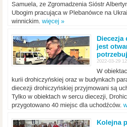
Samuela, ze Zgromadzenia Sióstr Alberty
Ubogim pracująca w Plebanówce na Ukrai
winnickim.
więcej »
Diecezja
jest otwa
potrzebu
2022-03-29 12
W obiektac
kurii drohiczyńskiej oraz w budynkach para
diecezji drohiczyńskiej przyjmowani są uc
Tylko w obiektach w sercu diecezji, Drohi
przygotowano 40 miejsc dla uchodźców.
w
Kolejna 