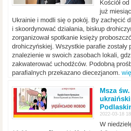
Kościół od
już miesią
Ukrainie i modli się o pokój. By zachęcić
i skoordynować działania, biskup drohicz
zorganizował spotkanie księży proboszczó
drohiczyńskiej. Wszystkie parafie zostały
znalezienie w swoich zasobach lokali, gd
zakwaterować uchodźców. Podobną prośb
parafialnych przekazano diecezjanom.
wię
Msza św.
ukraińsk
Podlaski
2022-03-18 18
W niedziel