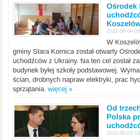
Ośrodek 
uchodźcó
Koszeló
2022-06-04 09
W Koszelów
gminy Stara Kornica został otwarty Ośro
uchodźców z Ukrainy. Na ten cel został 
budynek byłej szkoły podstawowej. Wyma
ścian, drobnych napraw elektryki, prac hy
sprzątania.
więcej »
Od trzec
Polska p
uchodźcó
2022-06-02 13