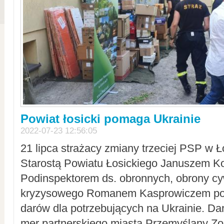
Powiat łosicki pomaga Ukrainie
2022-07-23 12:56:05
21 lipca strażacy zmiany trzeciej PSP w 
Starostą Powiatu Łosickiego Januszem Ko
Podinspektorem ds. obronnych, obrony cyw
kryzysowego Romanem Kasprowiczem po
darów dla potrzebujących na Ukrainie. Dar
mer partnerskiego miasta Przemyślany Zo