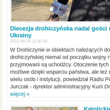
Diecezja drohiczyńska nadal gości
Ukrainy
2022-06-24 11:30:48
W Drohiczynie w obiektach należących do 
drohiczyńskiej niemal od początku wojny 
przyjmowani są uchodźcy. Otoczenie tych 
możliwe dzięki wsparciu państwa, ale też 
wielu osób i instytucji, powiedział Radiu P
Jurczak - dyrektor administracyjny Kurii D
więcej »
Katolicki