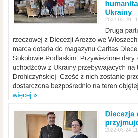
humanita
Ukrainy
2022-03-29 11
Druga part
rzeczowej z Diecezji Arezzo we Włoszech 
marca dotarła do magazynu Caritas Diecez
Sokołowie Podlaskim. Przywiezione dary 
uchodźców z Ukrainy przebywających na t
Drohiczyńskiej. Część z nich zostanie pr
dostarczona bezpośrednio na teren objęte
więcej »
Diecezja
przyjmuj
2022-03-24 11