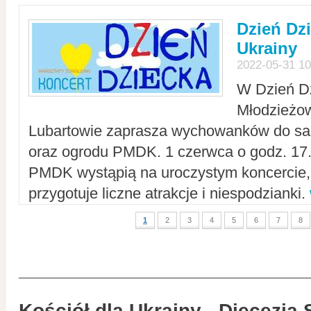
Dzień Dz
Ukrainy
2022-05-31 10
W Dzień D
Młodzieżo
Lubartowie zaprasza wychowanków do sal
oraz ogrodu PMDK. 1 czerwca o godz. 17.0
PMDK wystąpią na uroczystym koncercie
przygotuje liczne atrakcje i niespodzianki.
1
2
3
4
5
6
7
8
Kościół dla Ukrainy - Diecezja 