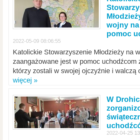
Stowarzy
Młodzież
wojny na 
pomoc u
2022-05-09 08:06:55
Katolickie Stowarzyszenie Młodzieży na w
zaangażowane jest w pomoc uchodźcom z 
którzy zostali w swojej ojczyźnie i walczą 
więcej »
W Drohic
zorgani
świątecz
uchodźc
2022-04-25 13