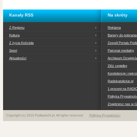
Kanały RSS
Na skróty
Z Regionu
Reklama
Kultura
Banery do pobrania
Z życia Kościoła
Zespół Portalu Podl
Sport
Patronat medialny
Aktualności
Archiwum Dzwiękó
Złóż cegiełkę
Kondolencje i nekro
Radiokatolickie.pl
1 procent na RADI
Polityka Prywatno
Znajdziesz nas w 
Copyright (c) 2010 Podlasie24.pl. All rights reserved
Polityka Prywatności