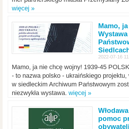
więcej »
Mamo, ja
Wystawa
Państwo
Siedlcac
2022-07-16 11
Mamo, ja nie chcę wojny! 1939-45 POLS
- to nazwa polsko - ukraińskiego projektu
w siedleckim Archiwum Państwowym zosta
niezwykła wystawa.
więcej »
Włodawa:
pomoc pr
obywatel