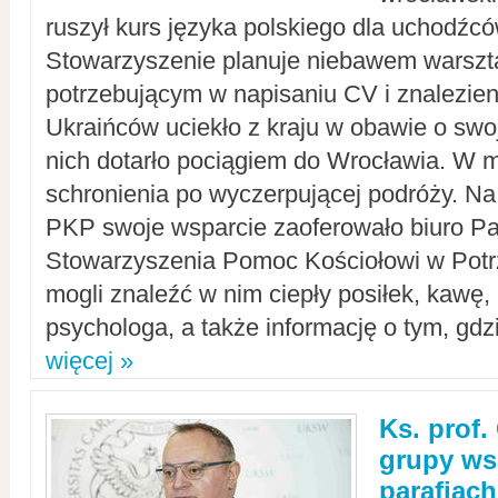
ruszył kurs języka polskiego dla uchodźcó
Stowarzyszenie planuje niebawem warszt
potrzebującym w napisaniu CV i znalezieni
Ukraińców uciekło z kraju w obawie o swoj
nich dotarło pociągiem do Wrocławia. W m
schronienia po wyczerpującej podróży. 
PKP swoje wsparcie zaoferowało biuro P
Stowarzyszenia Pomoc Kościołowi w Potr
mogli znaleźć w nim ciepły posiłek, kawę,
psychologa, a także informację o tym, gdzi
więcej »
Ks. prof.
grupy ws
parafiach