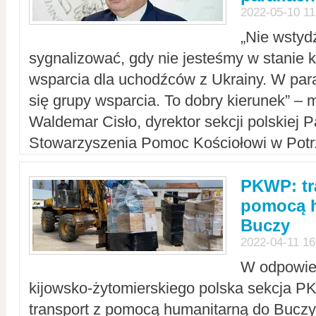
2022-05-10 11
„Nie wstyd
sygnalizować, gdy nie jesteśmy w stanie
wsparcia dla uchodźców z Ukrainy. W para
się grupy wsparcia. To dobry kierunek” – m
Waldemar Cisło, dyrektor sekcji polskiej 
Stowarzyszenia Pomoc Kościołowi w Potr
PKWP: tr
pomocą h
Buczy
2022-04-11 16
W odpowied
kijowsko-żytomierskiego polska sekcja 
transport z pomocą humanitarną do Buczy,