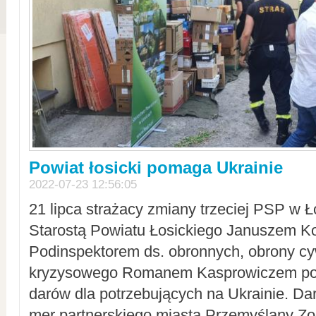
Powiat łosicki pomaga Ukrainie
2022-07-23 12:56:05
21 lipca strażacy zmiany trzeciej PSP w 
Starostą Powiatu Łosickiego Januszem Ko
Podinspektorem ds. obronnych, obrony cyw
kryzysowego Romanem Kasprowiczem po
darów dla potrzebujących na Ukrainie. Dar
mer partnerskiego miasta Przemyślany Zo