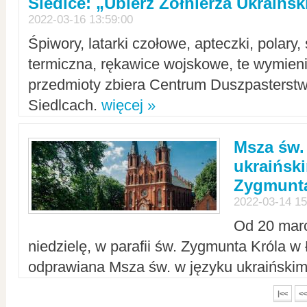
Siedlce: „Ubierz Żołnierza Ukraińs
2022-03-16 13:59:00
Śpiwory, latarki czołowe, apteczki, polary, 
termiczna, rękawice wojskowe, te wymieni
przedmioty zbiera Centrum Duszpasterst
Siedlcach.
więcej »
Msza św.
ukraiński
Zygmunta
2022-03-14 15
Od 20 mar
niedzielę, w parafii św. Zygmunta Króla w
odprawiana Msza św. w języku ukraiński
|<<
<<