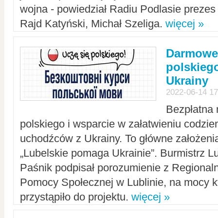
wojna - powiedział Radiu Podlasie preze
Rajd Katyński, Michał Szeliga.
więcej »
Darmowe 
polskiego
Ukrainy
2022-06-14 17
Bezpłatna 
polskiego i wsparcie w załatwieniu codzi
uchodźców z Ukrainy. To główne założenia
„Lubelskie pomaga Ukrainie”. Burmistrz L
Paśnik podpisał porozumienie z Regiona
Pomocy Społecznej w Lublinie, na mocy k
przystąpiło do projektu.
więcej »