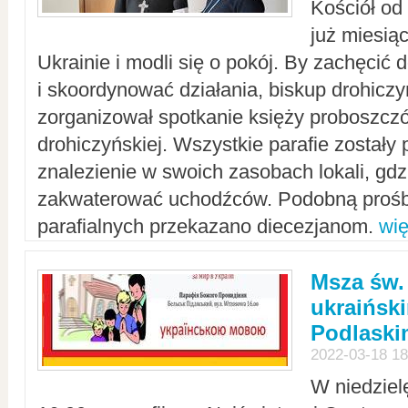
Kościół od
już miesią
Ukrainie i modli się o pokój. By zachęcić
i skoordynować działania, biskup drohicz
zorganizował spotkanie księży proboszczó
drohiczyńskiej. Wszystkie parafie zostały
znalezienie w swoich zasobach lokali, gd
zakwaterować uchodźców. Podobną prośb
parafialnych przekazano diecezjanom.
wię
Msza św.
ukraińsk
Podlaski
2022-03-18 18
W niedziel