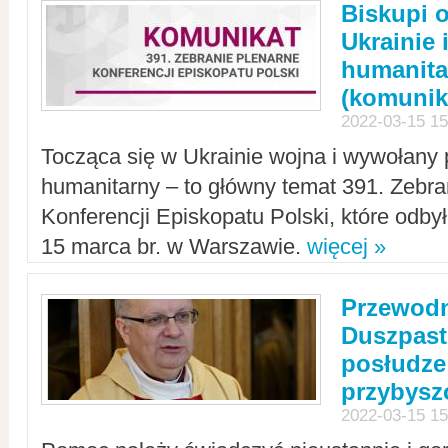
Biskupi 
Ukrainie 
humanit
(komunik
2022-03-15 15
Tocząca się w Ukrainie wojna i wywołany 
humanitarny – to główny temat 391. Zebr
Konferencji Episkopatu Polski, które odbył
15 marca br. w Warszawie.
więcej »
Przewodn
Duszpast
posłudze
przybys
2022-03-15 15