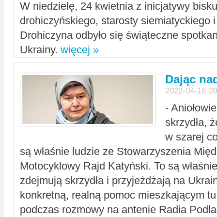
W niedzielę, 24 kwietnia z inicjatywy bisk
drohiczyńskiego, starosty siemiatyckiego i
Drohiczyna odbyło się świąteczne spotka
Ukrainy.
więcej »
Dając nad
2022-04-16 09
- Aniołowi
skrzydła, 
w szarej c
są właśnie ludzie ze Stowarzyszenia Mi
Motocyklowy Rajd Katyński. To są właśnie 
zdejmują skrzydła i przyjeżdżają na Ukrai
konkretną, realną pomoc mieszkającym tu
podczas rozmowy na antenie Radia Podlas