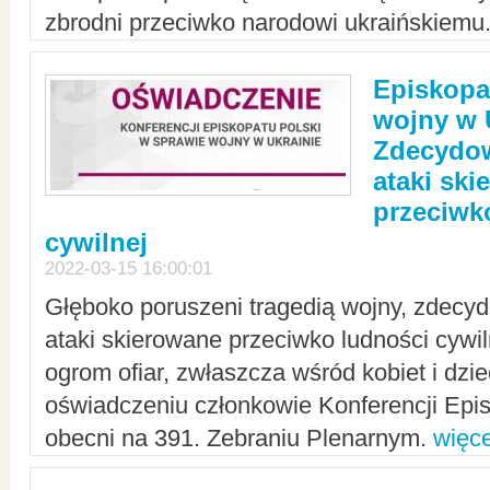
zbrodni przeciwko narodowi ukraińskiemu
Episkopa
wojny w 
Zdecydow
ataki sk
przeciwk
cywilnej
2022-03-15 16:00:01
Głęboko poruszeni tragedią wojny, zdecy
ataki skierowane przeciwko ludności cywi
ogrom ofiar, zwłaszcza wśród kobiet i dzie
oświadczeniu członkowie Konferencji Epis
obecni na 391. Zebraniu Plenarnym.
więce