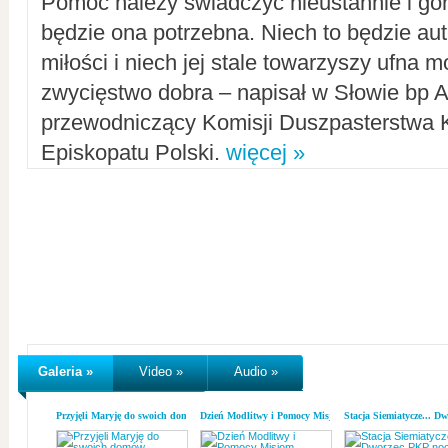
Pomoc należy świadczyć nieustannie i gorl
będzie ona potrzebna. Niech to będzie au
miłości i niech jej stale towarzyszy ufna m
zwycięstwo dobra – napisał w Słowie bp A
przewodniczący Komisji Duszpasterstwa K
Episkopatu Polski.
więcej »
Galeria »
Video »
Audio »
Przyjęli Maryję do swoich domów
Dzień Modlitwy i Pomocy Misjom
Stacja Siemiatycze... D