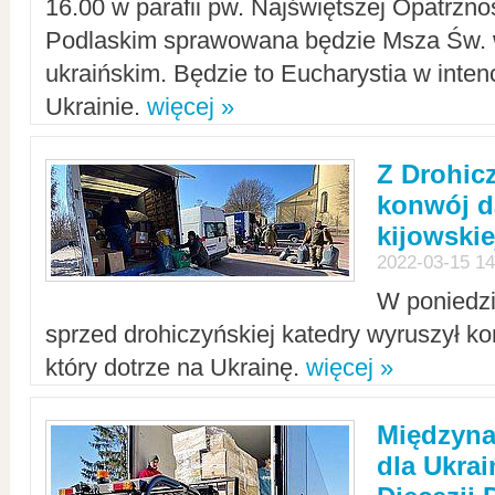
16.00 w parafii pw. Najświętszej Opatrzno
Podlaskim sprawowana będzie Msza Św. 
ukraińskim. Będzie to Eucharystia w intenc
Ukrainie.
więcej »
Z Drohic
konwój d
kijowskie
2022-03-15 14
W poniedzi
sprzed drohiczyńskiej katedry wyruszył k
który dotrze na Ukrainę.
więcej »
Międzyn
dla Ukra