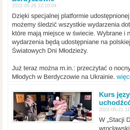
2022-05-26 12:10:04
Dzięki specjalnej platformie udostępnione
możemy śledzić wszystkie wydarzenia dot
które mają miejsce w świecie. Wybrane i 
wydarzenia będą udostępniane na polskiej
Światowych Dni Młodzieży.
Już teraz można m.in.: przeczytać o noc
Młodych w Berdyczowie na Ukrainie.
więc
Kurs języ
uchodźcó
2022-05-21 11
W „Stacji D
wrocławsk