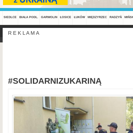
SIEDLCE
BIAŁA PODL.
GARWOLIN
ŁOSICE
ŁUKÓW
MIĘDZYRZEC
RADZYŃ
MIŃS
R E K L A M A
#SOLIDARNIZUKARINĄ