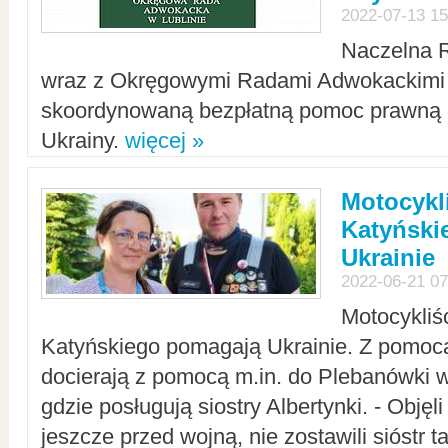
2022-07-13 15
Naczelna 
wraz z Okręgowymi Radami Adwokackimi 
skoordynowaną bezpłatną pomoc prawną d
Ukrainy.
więcej »
Motocykli
Katyński
Ukrainie
2022-06-21 07
Motocykliś
Katyńskiego pomagają Ukrainie. Z pomoc
docierają z pomocą m.in. do Plebanówki w
gdzie posługują siostry Albertynki. - Objęl
jeszcze przed wojną, nie zostawili sióstr 