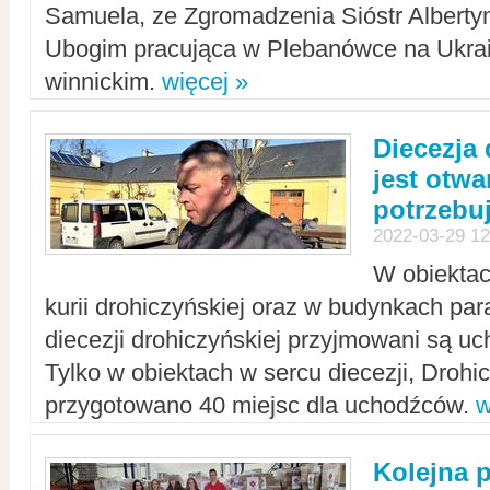
Samuela, ze Zgromadzenia Sióstr Alberty
Ubogim pracująca w Plebanówce na Ukrai
winnickim.
więcej »
Diecezja
jest otwa
potrzebu
2022-03-29 12
W obiektac
kurii drohiczyńskiej oraz w budynkach para
diecezji drohiczyńskiej przyjmowani są uc
Tylko w obiektach w sercu diecezji, Drohi
przygotowano 40 miejsc dla uchodźców.
w
Kolejna 