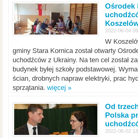
Ośrodek 
uchodźcó
Koszeló
2022-06-04 09
W Koszelów
gminy Stara Kornica został otwarty Ośro
uchodźców z Ukrainy. Na ten cel został 
budynek byłej szkoły podstawowej. Wyma
ścian, drobnych napraw elektryki, prac hy
sprzątania.
więcej »
Od trzec
Polska p
uchodźcó
2022-06-02 13