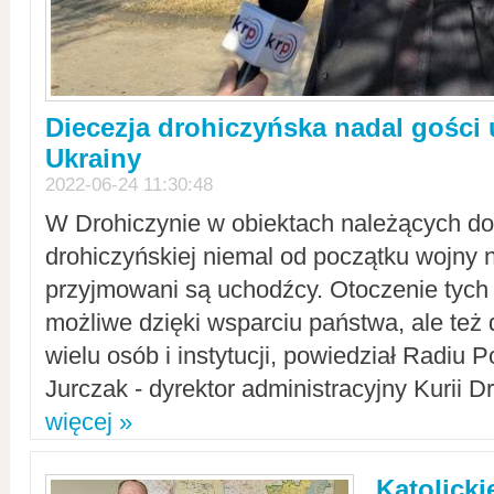
Diecezja drohiczyńska nadal gości
Ukrainy
2022-06-24 11:30:48
W Drohiczynie w obiektach należących do 
drohiczyńskiej niemal od początku wojny 
przyjmowani są uchodźcy. Otoczenie tych 
możliwe dzięki wsparciu państwa, ale też 
wielu osób i instytucji, powiedział Radiu P
Jurczak - dyrektor administracyjny Kurii D
więcej »
Katolicki