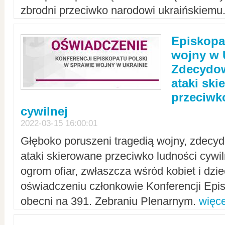
zbrodni przeciwko narodowi ukraińskiemu
Episkopa
wojny w 
Zdecydow
ataki sk
przeciwk
cywilnej
2022-03-15 16:00:01
Głęboko poruszeni tragedią wojny, zdecy
ataki skierowane przeciwko ludności cywi
ogrom ofiar, zwłaszcza wśród kobiet i dzie
oświadczeniu członkowie Konferencji Epis
obecni na 391. Zebraniu Plenarnym.
więce