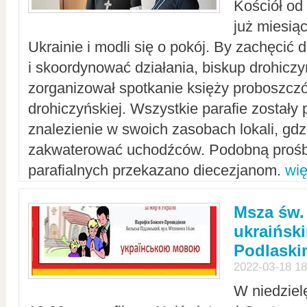
Kościół od
już miesią
Ukrainie i modli się o pokój. By zachęcić
i skoordynować działania, biskup drohicz
zorganizował spotkanie księży proboszczó
drohiczyńskiej. Wszystkie parafie zostały
znalezienie w swoich zasobach lokali, gd
zakwaterować uchodźców. Podobną prośb
parafialnych przekazano diecezjanom.
wię
Msza św.
ukraińsk
Podlaski
2022-03-18 18
W niedziel