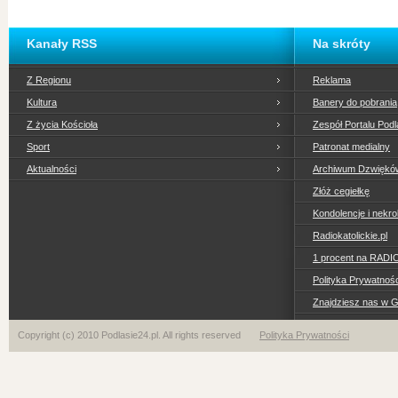
Kanały RSS
Na skróty
Z Regionu
Reklama
Kultura
Banery do pobrania
Z życia Kościoła
Zespół Portalu Podl
Sport
Patronat medialny
Aktualności
Archiwum Dzwiękó
Złóż cegiełkę
Kondolencje i nekro
Radiokatolickie.pl
1 procent na RADI
Polityka Prywatno
Znajdziesz nas w 
Copyright (c) 2010 Podlasie24.pl. All rights reserved
Polityka Prywatności