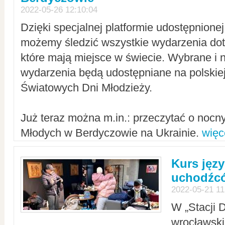
2022-05-26 12:10:04
Dzięki specjalnej platformie udostępnione
możemy śledzić wszystkie wydarzenia dot
które mają miejsce w świecie. Wybrane i 
wydarzenia będą udostępniane na polskiej
Światowych Dni Młodzieży.
Już teraz można m.in.: przeczytać o noc
Młodych w Berdyczowie na Ukrainie.
więc
Kurs języ
uchodźcó
2022-05-21 11
W „Stacji D
wrocławsk