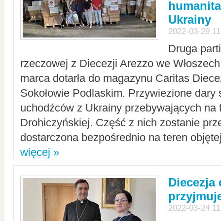
humanita
Ukrainy
2022-03-29 11
Druga part
rzeczowej z Diecezji Arezzo we Włoszech 
marca dotarła do magazynu Caritas Diecez
Sokołowie Podlaskim. Przywiezione dary 
uchodźców z Ukrainy przebywających na t
Drohiczyńskiej. Część z nich zostanie pr
dostarczona bezpośrednio na teren objęte
więcej »
Diecezja
przyjmuj
2022-03-24 11