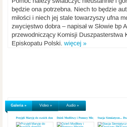
Pomoc należy świadczyć nieustannie i gorl
będzie ona potrzebna. Niech to będzie au
miłości i niech jej stale towarzyszy ufna m
zwycięstwo dobra – napisał w Słowie bp A
przewodniczący Komisji Duszpasterstwa K
Episkopatu Polski.
więcej »
Galeria »
Video »
Audio »
Przyjęli Maryję do swoich domów
Dzień Modlitwy i Pomocy Misjom
Stacja Siemiatycze... D