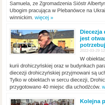
Samuela, ze Zgromadzenia Sióstr Alberty
Ubogim pracująca w Plebanówce na Ukrai
winnickim.
więcej »
Diecezja
jest otwa
potrzebu
2022-03-29 12
W obiektac
kurii drohiczyńskiej oraz w budynkach para
diecezji drohiczyńskiej przyjmowani są uc
Tylko w obiektach w sercu diecezji, Drohi
przygotowano 40 miejsc dla uchodźców.
w
Kolejna 