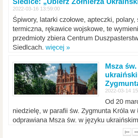
Siedlce: „Ubierz Żołnierza Ukraińs
2022-03-16 13:59:00
Śpiwory, latarki czołowe, apteczki, polary, 
termiczna, rękawice wojskowe, te wymieni
przedmioty zbiera Centrum Duszpasterst
Siedlcach.
więcej »
Msza św.
ukraiński
Zygmunta
2022-03-14 15
Od 20 mar
niedzielę, w parafii św. Zygmunta Króla w
odprawiana Msza św. w języku ukraiński
|<<
<<