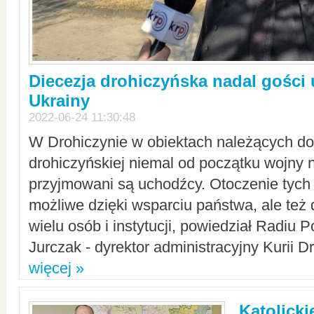
Diecezja drohiczyńska nadal gości
Ukrainy
2022-06-24 11:30:48
W Drohiczynie w obiektach należących do 
drohiczyńskiej niemal od początku wojny 
przyjmowani są uchodźcy. Otoczenie tych 
możliwe dzięki wsparciu państwa, ale też 
wielu osób i instytucji, powiedział Radiu P
Jurczak - dyrektor administracyjny Kurii D
więcej »
Katolicki