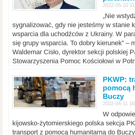
2022-05-10 11
„Nie wstyd
sygnalizować, gdy nie jesteśmy w stanie
wsparcia dla uchodźców z Ukrainy. W para
się grupy wsparcia. To dobry kierunek” – m
Waldemar Cisło, dyrektor sekcji polskiej 
Stowarzyszenia Pomoc Kościołowi w Potr
PKWP: tr
pomocą h
Buczy
2022-04-11 16
W odpowied
kijowsko-żytomierskiego polska sekcja 
transport z pomocą humanitarną do Buczy,