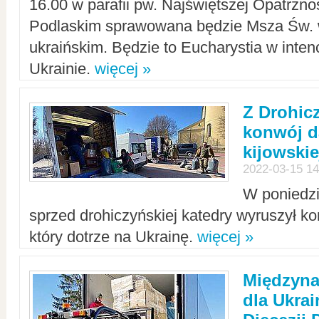
16.00 w parafii pw. Najświętszej Opatrzno
Podlaskim sprawowana będzie Msza Św. 
ukraińskim. Będzie to Eucharystia w intenc
Ukrainie.
więcej »
Z Drohic
konwój d
kijowskie
2022-03-15 14
W poniedzi
sprzed drohiczyńskiej katedry wyruszył k
który dotrze na Ukrainę.
więcej »
Międzyn
dla Ukra