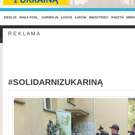
SIEDLCE
BIAŁA PODL.
GARWOLIN
ŁOSICE
ŁUKÓW
MIĘDZYRZEC
RADZYŃ
MIŃS
R E K L A M A
#SOLIDARNIZUKARINĄ