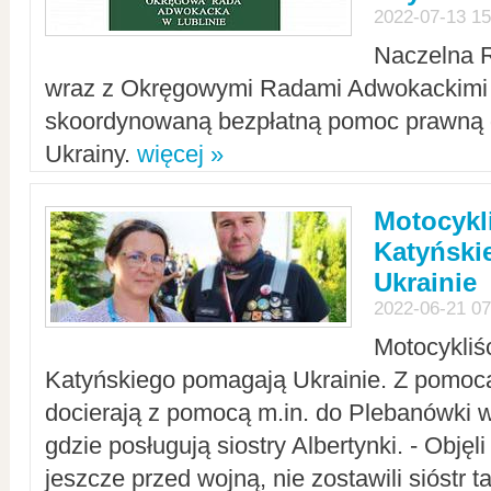
2022-07-13 15
Naczelna 
wraz z Okręgowymi Radami Adwokackimi 
skoordynowaną bezpłatną pomoc prawną d
Ukrainy.
więcej »
Motocykli
Katyński
Ukrainie
2022-06-21 07
Motocykliś
Katyńskiego pomagają Ukrainie. Z pomoc
docierają z pomocą m.in. do Plebanówki w
gdzie posługują siostry Albertynki. - Objęl
jeszcze przed wojną, nie zostawili sióstr 