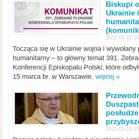
Biskupi 
Ukrainie 
humanit
(komunik
2022-03-15 15
Tocząca się w Ukrainie wojna i wywołany 
humanitarny – to główny temat 391. Zebr
Konferencji Episkopatu Polski, które odbył
15 marca br. w Warszawie.
więcej »
Przewodn
Duszpast
posłudze
przybys
2022-03-15 15