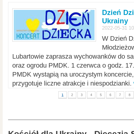
Dzień Dz
Ukrainy
2022-05-31 10
W Dzień D
Młodzieżo
Lubartowie zaprasza wychowanków do sal
oraz ogrodu PMDK. 1 czerwca o godz. 17.0
PMDK wystąpią na uroczystym koncercie
przygotuje liczne atrakcje i niespodzianki.
1
2
3
4
5
6
7
8
Kościół dla Ukrainy - Diecezja 