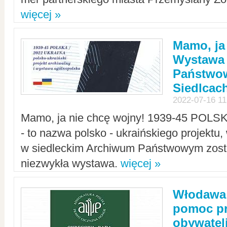
więcej »
Mamo, ja
Wystawa
Państwo
Siedlcac
2022-07-16 11
Mamo, ja nie chcę wojny! 1939-45 POLS
- to nazwa polsko - ukraińskiego projektu
w siedleckim Archiwum Państwowym zosta
niezwykła wystawa.
więcej »
Włodawa:
pomoc pr
obywatel