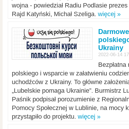
wojna - powiedział Radiu Podlasie preze
Rajd Katyński, Michał Szeliga.
więcej »
Darmowe 
polskiego
Ukrainy
2022-06-14 17
Bezpłatna 
polskiego i wsparcie w załatwieniu codzi
uchodźców z Ukrainy. To główne założenia
„Lubelskie pomaga Ukrainie”. Burmistrz L
Paśnik podpisał porozumienie z Regiona
Pomocy Społecznej w Lublinie, na mocy k
przystąpiło do projektu.
więcej »