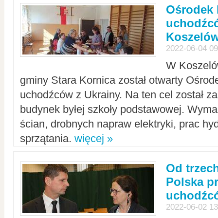
Ośrodek 
uchodźcó
Koszeló
2022-06-04 09
W Koszelów
gminy Stara Kornica został otwarty Ośro
uchodźców z Ukrainy. Na ten cel został 
budynek byłej szkoły podstawowej. Wyma
ścian, drobnych napraw elektryki, prac hy
sprzątania.
więcej »
Od trzec
Polska p
uchodźcó
2022-06-02 13