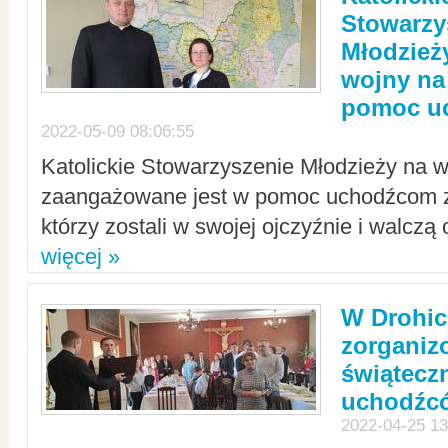
Stowarzy
Młodzież
wojny na 
pomoc u
2022-05-09 08:06:55
Katolickie Stowarzyszenie Młodzieży na w
zaangażowane jest w pomoc uchodźcom z 
którzy zostali w swojej ojczyźnie i walczą 
więcej »
W Drohic
zorgani
świątecz
uchodźc
2022-04-25 13