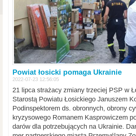
Powiat łosicki pomaga Ukrainie
2022-07-23 12:56:05
21 lipca strażacy zmiany trzeciej PSP w 
Starostą Powiatu Łosickiego Januszem Ko
Podinspektorem ds. obronnych, obrony cyw
kryzysowego Romanem Kasprowiczem po
darów dla potrzebujących na Ukrainie. Dar
mer partnerskiego miasta Przemyślany Zo