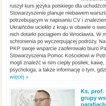
ruszył kurs języka polskiego dla uchodźcó
Stowarzyszenie planuje niebawem warszt
potrzebującym w napisaniu CV i znalezieni
Ukraińców uciekło z kraju w obawie o swoj
nich dotarło pociągiem do Wrocławia. W m
schronienia po wyczerpującej podróży. 
PKP swoje wsparcie zaoferowało biuro P
Stowarzyszenia Pomoc Kościołowi w Potr
mogli znaleźć w nim ciepły posiłek, kawę,
psychologa, a także informację o tym, gdzi
więcej »
Ks. prof.
grupy ws
parafiach