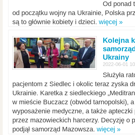
Od ponad tr
od początku wojny na Ukrainie, Polska p
są to głównie kobiety i dzieci.
więcej »
Kolejna k
samorząd
Ukrainy
2022-06-01 10
Służyła ra
pacjentom z Siedlec i okolic teraz zyska d
Ukrainie. Karetka z siedleckiego „Meditrans
w mieście Buczacz (obwód tarnopolski), a
wyposażenie medyczne, a także apteczki
przez mazowieckich harcerzy. Decyzję o 
podjął samorząd Mazowsza.
więcej »