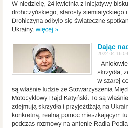
W niedzielę, 24 kwietnia z inicjatywy bisk
drohiczyńskiego, starosty siemiatyckiego i
Drohiczyna odbyło się świąteczne spotka
Ukrainy.
więcej »
Dając nad
2022-04-16 09
- Aniołowi
skrzydła, 
w szarej c
są właśnie ludzie ze Stowarzyszenia Mi
Motocyklowy Rajd Katyński. To są właśnie 
zdejmują skrzydła i przyjeżdżają na Ukrai
konkretną, realną pomoc mieszkającym tu
podczas rozmowy na antenie Radia Podlas