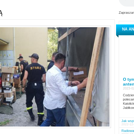
Ą
Zapraszam
NA AN
O tym
ante
2023-02
Codzien
polecam
Katolic
Jabłkow
Jak wspi
2022-12-
Radiowa 