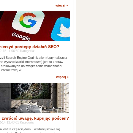
więcej »
mierzyć postępy działań SEO?
-15 11:06:39 Kategoria:
yli Search Engine Optimization (optymalizacja
od wyszukiwarki internetowe) jest to zestaw
k stosowanych do zwiększenia widoczności
 internetowej w...
więcej »
 zwrócić uwagę, kupując pościel?
-14 12:48:01 Kategoria:
ia jest tą częścią domu, w której szuka się