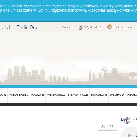
my je w celach zapewnienia maksymalnej wygody użytkowników przy korzystaniu z 
będą one umieszczane w Twoim urządzeniu końcowym. Przeczytaj naszą
Politykę Pr
KÓW
MIĘDZYRZEC
RADZYŃ
MIŃSK MAZ.
SIEMIATYCZE
SOKOŁÓW
WĘGRÓW
REGI
- 
Str. 1 / 1