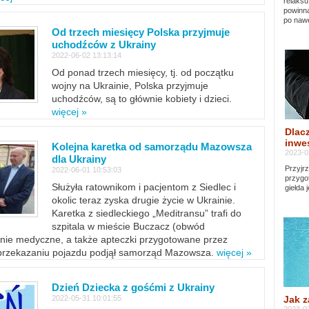
relaksu
powinna
po nawe
Od trzech miesięcy Polska przyjmuje
uchodźców z Ukrainy
2022-06-02 13:13:14
Od ponad trzech miesięcy, tj. od początku
wojny na Ukrainie, Polska przyjmuje
uchodźców, są to głównie kobiety i dzieci.
więcej »
Dlacz
inwes
Kolejna karetka od samorządu Mazowsza
2023-0
dla Ukrainy
Przyjrz
2022-06-01 10:53:03
przygo
Służyła ratownikom i pacjentom z Siedlec i
giełda 
okolic teraz zyska drugie życie w Ukrainie.
Karetka z siedleckiego „Meditransu” trafi do
szpitala w mieście Buczacz (obwód
enie medyczne, a także apteczki przygotowane przez
 przekazaniu pojazdu podjął samorząd Mazowsza.
więcej »
Dzień Dziecka z gośćmi z Ukrainy
Jak z
2022-05-31 10:01:55