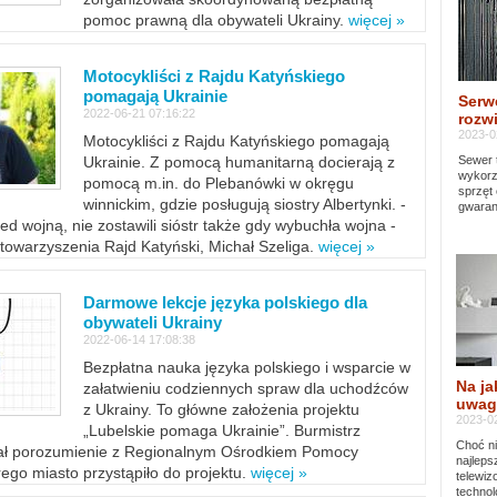
pomoc prawną dla obywateli Ukrainy.
więcej »
Motocykliści z Rajdu Katyńskiego
pomagają Ukrainie
Serw
2022-06-21 07:16:22
rozwi
2023-0
Motocykliści z Rajdu Katyńskiego pomagają
Sewer 
Ukrainie. Z pomocą humanitarną docierają z
wykorz
pomocą m.in. do Plebanówki w okręgu
sprzęt
winnickim, gdzie posługują siostry Albertynki. -
gwaran
ed wojną, nie zostawili sióstr także gdy wybuchła wojna -
towarzyszenia Rajd Katyński, Michał Szeliga.
więcej »
Darmowe lekcje języka polskiego dla
obywateli Ukrainy
2022-06-14 17:08:38
Bezpłatna nauka języka polskiego i wsparcie w
Na ja
załatwieniu codziennych spraw dla uchodźców
uwag
z Ukrainy. To główne założenia projektu
2023-02
„Lubelskie pomaga Ukrainie”. Burmistrz
Choć ni
sał porozumienie z Regionalnym Ośrodkiem Pomocy
najleps
ego miasto przystąpiło do projektu.
więcej »
telewi
technol