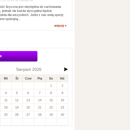
-13 10:48:46 Kategoria:
ść fizyczna jest niezbędna do zachowania
, jednak nie każda dyscyplina będzie
dnia dla wszystkich. Jedni z nas wolą sporty
inni spokojną...
więcej »
e
Sierpień 2026
Wt
Śr
Czw
Pią
So
Nd
1
2
4
5
6
7
8
9
11
12
13
14
15
16
18
19
20
21
22
23
25
26
27
28
29
30