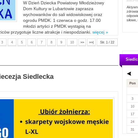
2023-02
W Dzień Dziecka Powiatowy Młodzieżowy
Aktywno
Dom Kultury w Lubartowie zaprasza
zdrowia
wychowanków do sali widowiskowej oraz
odpowie
ogrodu PMDK. 1 czerwca o godz. 17.00
siłowe, 
młodzi artyści z PMDK wystąpią na
ców przygotuje liczne atrakcje i niespodzianki.
więcej »
3
4
5
6
7
8
9
10
>>
>>|
Str. 1 / 22
Siedlc
iecezja Siedlecka
Pon
3
10
17
24
31