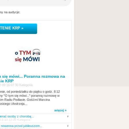
y na audycje:
TENIE KRP »
 się mówi... Poranna rozmowa na
nie KRP
-09 16:07:30 Kategoria:
nie, od poniedziałku do piątku o godz. 8:12
y "O tym się mówi..." poranną rozmowę w
kim Radiu Podlasie. Gośćmi Marcina
skiego i Andrzeja...
więcej »
erać osoby z chorobą...
13 13:12:00 Kategoria:
nowenna przed jubileuszem...