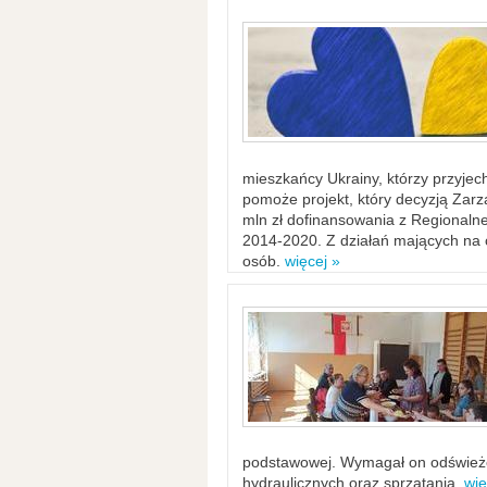
mieszkańcy Ukrainy, którzy przyje
pomoże projekt, który decyzją Za
mln zł dofinansowania z Regiona
2014-2020. Z działań mających na ce
osób.
więcej »
podstawowej. Wymagał on odświeżen
hydraulicznych oraz sprzątania.
wię