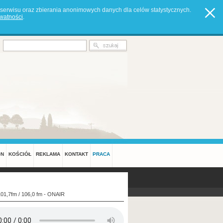
serwisu oraz zbierania anonimowych danych dla celów statystycznych.
ywatności
.
ON
KOŚCIÓŁ
REKLAMA
KONTAKT
PRACA
101,7fm / 106,0 fm - ONAIR