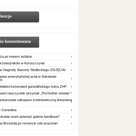
lencje
nio komentowane
ża po nowym asfalcie
 przewoźników w Koroszczynie
o Nagrody Starosty Siedleckiego /ZDJĘCIA/
owe amerykańskiej armii w Sokołowie
im
eloletni komendant garwolińskiego hufca ZHP
ani nauczyciele otrzymali ,,Pochodnie oświaty’’
askarzewie odkopano średniowieczną drewnianą
e Garwolina
ukowie może powstać galeria handlowa?
na Brzeskiej po remoncie robi wrażenie!