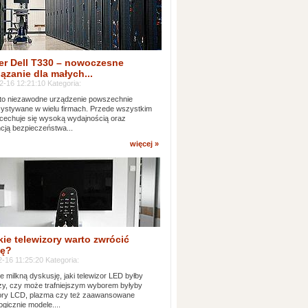
er Dell T330 – nowoczesne
ązanie dla małych...
2-16 12:21:10 Kategoria:
to niezawodne urządzenie powszechnie
ystywane w wielu firmach. Przede wszystkim
 cechuje się wysoką wydajnością oraz
cją bezpieczeństwa...
więcej »
kie telewizory warto zwrócić
ę?
-16 11:25:20 Kategoria:
e milkną dyskusję, jaki telewizor LED byłby
zy, czy może trafniejszym wyborem byłyby
zory LCD, plazma czy też zaawansowane
ogicznie modele....