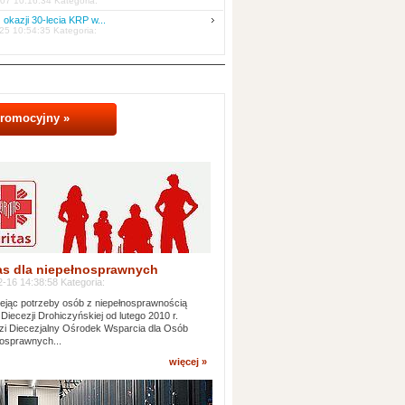
07 10:16:34 Kategoria:
 okazji 30-lecia KRP w...
25 10:54:35 Kategoria:
promocyjny »
as dla niepełnosprawnych
-16 14:38:58 Kategoria:
jąc potrzeby osób z niepełnosprawnością
 Diecezji Drohiczyńskiej od lutego 2010 r.
i Diecezjalny Ośrodek Wsparcia dla Osób
osprawnych...
więcej »