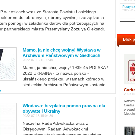
2022-12-
Festyn z
2022-11-
PSP w Łosicach wraz ze Starostą Powiatu Łosickiego
ektorem ds. obronnych, obrony cywilnej i zarządzania
m pomogli w załadunku darów dla potrzebujących na
er partnerskiego miasta Przemyślany Zozulya Oleksndr.
Blok 
Mamo, ja nie chcę wojny! Wystawa w
Archiwum Państwowym w Siedlcach
2022-07-16 11:35:48
Mamo, ja nie chcę wojny! 1939-45 POLSKA /
2022 UKRAINA - to nazwa polsko -
ukraińskiego projektu, w ramach którego w
siedleckim Archiwum Państwowym zostanie
Carit
»
2023-02
Rozumie
Włodawa: bezpłatna pomoc prawna dla
Caritas
prowadz
obywateli Ukrainy
Niepełn
2022-07-13 15:04:39
Naczelna Rada Adwokacka wraz z
Okręgowymi Radami Adwokackimi
zorganizowała skoordynowaną bezpłatną