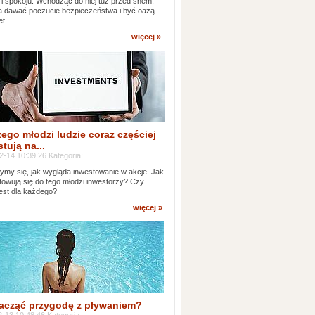
 i spokoju. Wchodząc do niej tuż przed snem,
 dawać poczucie bezpieczeństwa i być oazą
t...
więcej »
ego młodzi ludzie coraz częściej
tują na...
2-14 10:39:26 Kategoria:
ymy się, jak wygląda inwestowanie w akcje. Jak
towują się do tego młodzi inwestorzy? Czy
jest dla każdego?
więcej »
acząć przygodę z pływaniem?