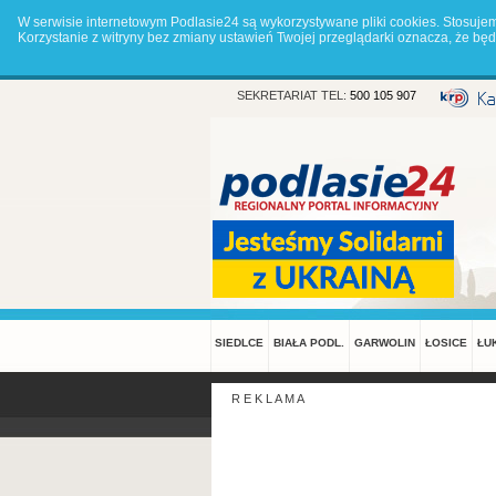
W serwisie internetowym Podlasie24 są wykorzystywane pliki cookies. Stosuje
Korzystanie z witryny bez zmiany ustawień Twojej przeglądarki oznacza, że 
SEKRETARIAT TEL:
500 105 907
SIEDLCE
BIAŁA PODL.
GARWOLIN
ŁOSICE
ŁU
R E K L A M A