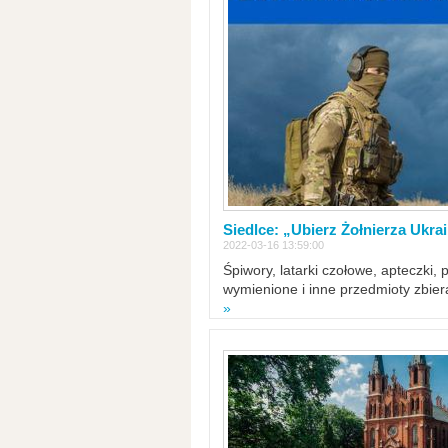
Siedlce: „Ubierz Żołnierza Ukra
2022-03-16 13:59:00
Śpiwory, latarki czołowe, apteczki, 
wymienione i inne przedmioty zbie
»