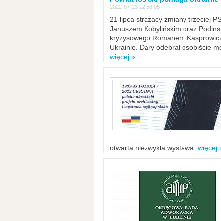
2022-07-23 12:56:05
21 lipca strażacy zmiany trzeciej 
Januszem Kobylińskim oraz Podinsp
kryzysowego Romanem Kasprowicze
Ukrainie. Dary odebrał osobiście m
więcej »
otwarta niezwykła wystawa.
więcej 