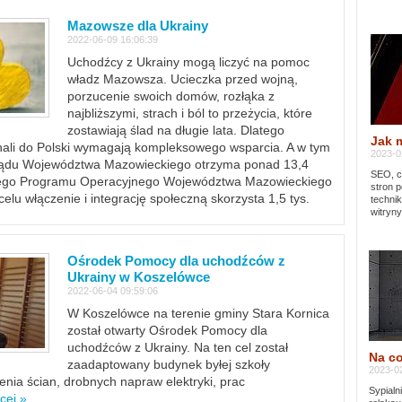
Mazowsze dla Ukrainy
2022-06-09 16:06:39
Uchodźcy z Ukrainy mogą liczyć na pomoc
władz Mazowsza. Ucieczka przed wojną,
porzucenie swoich domów, rozłąka z
najbliższymi, strach i ból to przeżycia, które
zostawiają ślad na długie lata. Dlatego
Jak 
chali do Polski wymagają kompleksowego wsparcia. A w tym
2023-02
rządu Województwa Mazowieckiego otrzyma ponad 13,4
SEO, cz
lnego Programu Operacyjnego Województwa Mazowieckiego
stron p
lu włączenie i integrację społeczną skorzysta 1,5 tys.
techni
witryny
Ośrodek Pomocy dla uchodźców z
Ukrainy w Koszelówce
2022-06-04 09:59:06
W Koszelówce na terenie gminy Stara Kornica
został otwarty Ośrodek Pomocy dla
uchodźców z Ukrainy. Na ten cel został
Na co
zaadaptowany budynek byłej szkoły
2023-02
ia ścian, drobnych napraw elektryki, prac
Sypialn
cej »