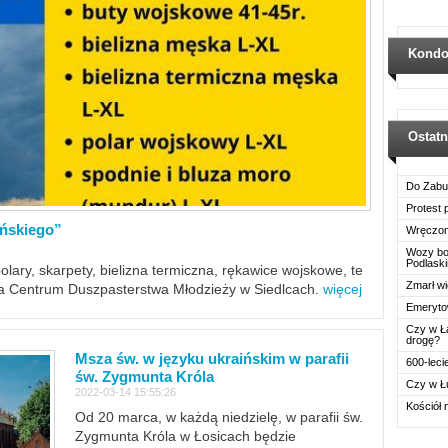
Kondo
Ostat
Do Zabu
Protest
ińskiego”
Wręczon
Wozy boj
Podlask
polary, skarpety, bielizna termiczna, rękawice wojskowe, te
Zmarł wi
ra Centrum Duszpasterstwa Młodzieży w Siedlcach.
więcej
Emerytow
Czy w Ł
drogę?
Msza św. w języku ukraińskim w parafii
600-leci
św. Zygmunta Króla
Czy w Ł
2022-03-14 15:55:26
Kościół 
Od 20 marca, w każdą niedzielę, w parafii św.
Zygmunta Króla w Łosicach będzie