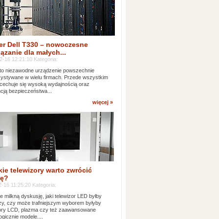
er Dell T330 – nowoczesne
ązanie dla małych...
2-16 12:21:10 Kategoria:
to niezawodne urządzenie powszechnie
ystywane w wielu firmach. Przede wszystkim
 cechuje się wysoką wydajnością oraz
cją bezpieczeństwa...
więcej »
kie telewizory warto zwrócić
ę?
-16 11:25:20 Kategoria:
e milkną dyskusję, jaki telewizor LED byłby
zy, czy może trafniejszym wyborem byłyby
zory LCD, plazma czy też zaawansowane
ogicznie modele....