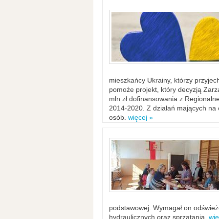
mieszkańcy Ukrainy, którzy przyje
pomoże projekt, który decyzją Za
mln zł dofinansowania z Regiona
2014-2020. Z działań mających na ce
osób.
więcej »
podstawowej. Wymagał on odświeżen
hydraulicznych oraz sprzątania.
wię