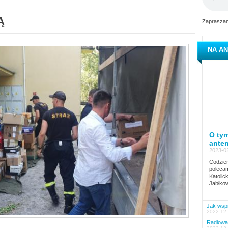
Ą
Zapraszam
NA AN
O tym
ante
2023-02
Codzien
polecam
Katolic
Jabłkow
Jak wspi
2022-12-
Radiowa 