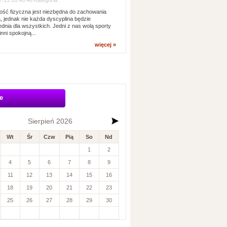
-13 10:48:46 Kategoria:
ść fizyczna jest niezbędna do zachowania
, jednak nie każda dyscyplina będzie
dnia dla wszystkich. Jedni z nas wolą sporty
inni spokojną...
więcej »
e
Sierpień 2026
Wt
Śr
Czw
Pią
So
Nd
1
2
4
5
6
7
8
9
11
12
13
14
15
16
18
19
20
21
22
23
25
26
27
28
29
30