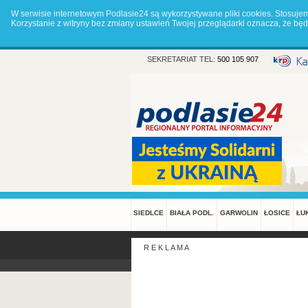
W serwisie internetowym Podlasie24 są wykorzystywane pliki cookies. Stosuje
Korzystanie z witryny bez zmiany ustawień Twojej przeglądarki oznacza, że 
SEKRETARIAT TEL:
500 105 907
SIEDLCE
BIAŁA PODL.
GARWOLIN
ŁOSICE
ŁU
R E K L A M A