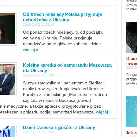
relaksu
powinna
po nawe
Od trzech miesięcy Polska przyjmuje
uchodźców z Ukrainy
2022-06-02 13:13:14
Od ponad trzech miesięcy, tj. od początku
wojny na Ukrainie, Polska przyjmuje
uchodźców, są to głównie kobiety i dzieci.
więcej »
Dlacz
inwes
Kolejna karetka od samorządu Mazowsza
2023-0
dla Ukrainy
Przyjrz
2022-06-01 10:53:03
przygo
Służyła ratownikom i pacjentom z Siedlec i
giełda 
okolic teraz zyska drugie życie w Ukrainie.
Karetka z siedleckiego „Meditransu” trafi do
szpitala w mieście Buczacz (obwód
enie medyczne, a także apteczki przygotowane przez
 przekazaniu pojazdu podjął samorząd Mazowsza.
więcej »
Dzień Dziecka z gośćmi z Ukrainy
Jak z
2022-05-31 10:01:55