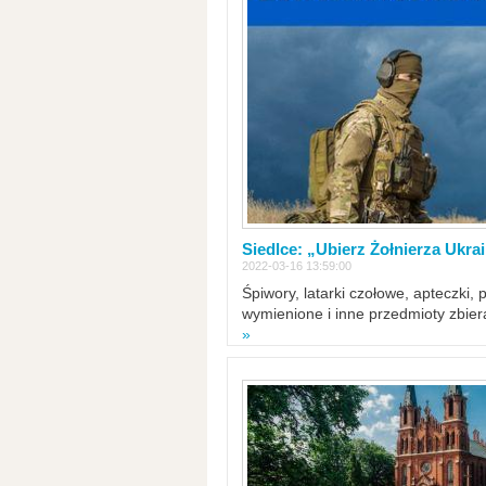
Siedlce: „Ubierz Żołnierza Ukra
2022-03-16 13:59:00
Śpiwory, latarki czołowe, apteczki, 
wymienione i inne przedmioty zbie
»