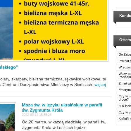
Kondo
Ostat
Do Zabu
Protest
ińskiego”
Wręczon
Wozy boj
Podlask
polary, skarpety, bielizna termiczna, rękawice wojskowe, te
Zmarł wi
ra Centrum Duszpasterstwa Młodzieży w Siedlcach.
więcej
Emerytow
Czy w Ł
drogę?
Msza św. w języku ukraińskim w parafii
600-leci
św. Zygmunta Króla
Czy w Ł
2022-03-14 15:55:26
Kościół 
Od 20 marca, w każdą niedzielę, w parafii św.
Zygmunta Króla w Łosicach będzie