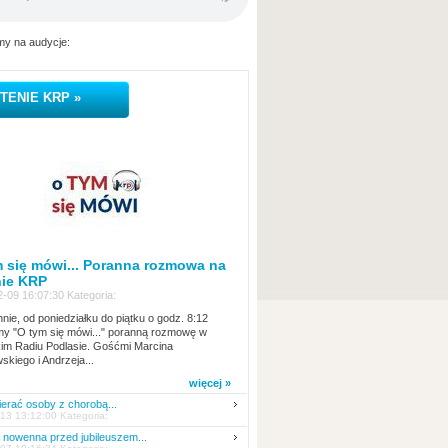
y na audycje:
TENIE KRP »
 się mówi... Poranna rozmowa na
nie KRP
-09 16:07:30 Kategoria:
nie, od poniedziałku do piątku o godz. 8:12
y "O tym się mówi..." poranną rozmowę w
kim Radiu Podlasie. Gośćmi Marcina
skiego i Andrzeja...
więcej »
erać osoby z chorobą...
13 13:12:00 Kategoria:
nowenna przed jubileuszem...