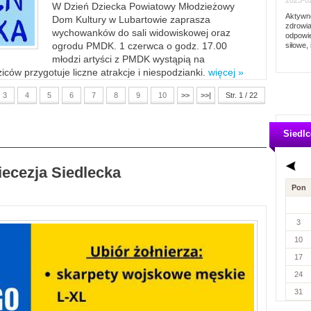
2023-02
W Dzień Dziecka Powiatowy Młodzieżowy
Aktywno
Dom Kultury w Lubartowie zaprasza
zdrowia
wychowanków do sali widowiskowej oraz
odpowie
ogrodu PMDK. 1 czerwca o godz. 17.00
siłowe, 
młodzi artyści z PMDK wystąpią na
ców przygotuje liczne atrakcje i niespodzianki.
więcej »
3
4
5
6
7
8
9
10
>>
>>|
Str. 1 / 22
Siedlc
iecezja Siedlecka
Pon
3
10
17
24
31