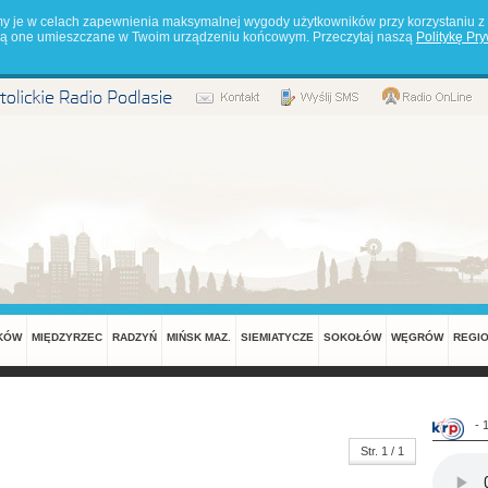
my je w celach zapewnienia maksymalnej wygody użytkowników przy korzystaniu z 
będą one umieszczane w Twoim urządzeniu końcowym. Przeczytaj naszą
Politykę Pr
KÓW
MIĘDZYRZEC
RADZYŃ
MIŃSK MAZ.
SIEMIATYCZE
SOKOŁÓW
WĘGRÓW
REGI
- 
Str. 1 / 1