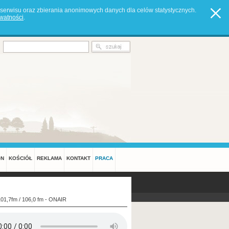
serwisu oraz zbierania anonimowych danych dla celów statystycznych.
ywatności
.
ON
KOŚCIÓŁ
REKLAMA
KONTAKT
PRACA
101,7fm / 106,0 fm - ONAIR