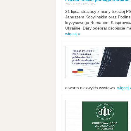
2022-07-23 12:56:05
21 lipca strażacy zmiany trzeciej 
Januszem Kobylińskim oraz Podinsp
kryzysowego Romanem Kasprowicze
Ukrainie. Dary odebrał osobiście m
więcej »
otwarta niezwykła wystawa.
więcej 