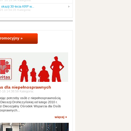
07 10:16:34 Kategoria:
 okazji 30-lecia KRP w...
25 10:54:35 Kategoria:
promocyjny »
as dla niepełnosprawnych
-16 14:38:58 Kategoria:
jąc potrzeby osób z niepełnosprawnością
 Diecezji Drohiczyńskiej od lutego 2010 r.
i Diecezjalny Ośrodek Wsparcia dla Osób
osprawnych...
więcej »