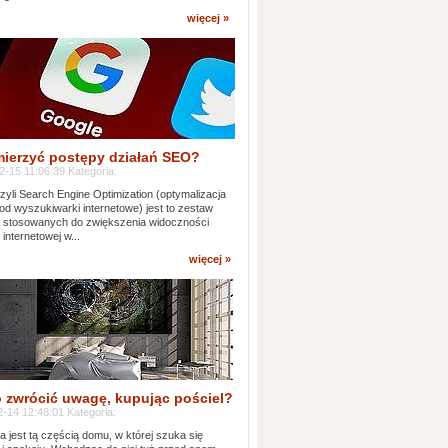
więcej »
mierzyć postępy działań SEO?
-15 11:06:39 Kategoria:
yli Search Engine Optimization (optymalizacja
od wyszukiwarki internetowe) jest to zestaw
k stosowanych do zwiększenia widoczności
 internetowej w...
więcej »
 zwrócić uwagę, kupując pościel?
-14 12:48:01 Kategoria:
ia jest tą częścią domu, w której szuka się