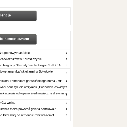
lencje
nio komentowane
ża po nowym asfalcie
 przewoźników w Koroszczynie
o Nagrody Starosty Siedleckiego /ZDJĘCIA/
owe amerykańskiej armii w Sokołowie
im
eloletni komendant garwolińskiego hufca ZHP
ani nauczyciele otrzymali ,,Pochodnie oświaty’’
askarzewie odkopano średniowieczną drewnianą
e Garwolina
ukowie może powstać galeria handlowa?
na Brzeskiej po remoncie robi wrażenie!