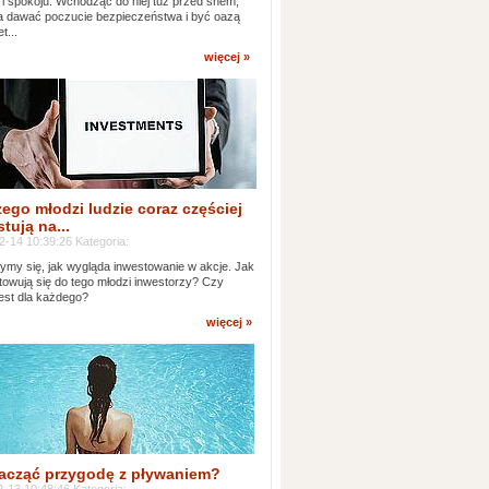
 i spokoju. Wchodząc do niej tuż przed snem,
 dawać poczucie bezpieczeństwa i być oazą
t...
więcej »
ego młodzi ludzie coraz częściej
tują na...
2-14 10:39:26 Kategoria:
ymy się, jak wygląda inwestowanie w akcje. Jak
towują się do tego młodzi inwestorzy? Czy
jest dla każdego?
więcej »
acząć przygodę z pływaniem?