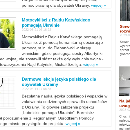
pomoc prawną dla obywateli Ukrainy.
więcej »
Motocykliści z Rajdu Katyńskiego
pomagają Ukrainie
Serw
2022-06-21 07:16:22
rozwi
2023-0
Motocykliści z Rajdu Katyńskiego pomagają
Sewer 
Ukrainie. Z pomocą humanitarną docierają z
wykorz
pomocą m.in. do Plebanówki w okręgu
sprzęt
winnickim, gdzie posługują siostry Albertynki. -
gwaran
ed wojną, nie zostawili sióstr także gdy wybuchła wojna -
towarzyszenia Rajd Katyński, Michał Szeliga.
więcej »
Darmowe lekcje języka polskiego dla
obywateli Ukrainy
2022-06-14 17:08:38
Bezpłatna nauka języka polskiego i wsparcie w
Na ja
załatwieniu codziennych spraw dla uchodźców
uwag
z Ukrainy. To główne założenia projektu
2023-02
„Lubelskie pomaga Ukrainie”. Burmistrz
Choć ni
sał porozumienie z Regionalnym Ośrodkiem Pomocy
najleps
ego miasto przystąpiło do projektu.
więcej »
telewi
technol