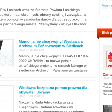
2022-12-
Festyn z
2022-11-
PSP w Łosicach wraz ze Starostą Powiatu Łosickiego
ektorem ds. obronnych, obrony cywilnej i zarządzania
m pomogli w załadunku darów dla potrzebujących na
er partnerskiego miasta Przemyślany Zozulya Oleksndr.
Blok 
Mamo, ja nie chcę wojny! Wystawa w
Archiwum Państwowym w Siedlcach
2022-07-16 11:35:48
Mamo, ja nie chcę wojny! 1939-45 POLSKA /
2022 UKRAINA - to nazwa polsko -
ukraińskiego projektu, w ramach którego w
siedleckim Archiwum Państwowym zostanie
Carit
»
2023-02
Rozumie
Włodawa: bezpłatna pomoc prawna dla
Caritas
prowadz
obywateli Ukrainy
Niepełn
2022-07-13 15:04:39
Naczelna Rada Adwokacka wraz z
Okręgowymi Radami Adwokackimi
zorganizowała skoordynowaną bezpłatną