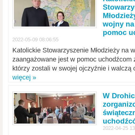
Stowarzy
Młodzież
wojny na 
pomoc u
2022-05-09 08:06:55
Katolickie Stowarzyszenie Młodzieży na w
zaangażowane jest w pomoc uchodźcom z 
którzy zostali w swojej ojczyźnie i walczą 
więcej »
W Drohic
zorgani
świątecz
uchodźc
2022-04-25 13