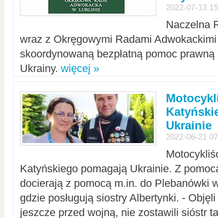
2022-07-13 15
Naczelna 
wraz z Okręgowymi Radami Adwokackimi 
skoordynowaną bezpłatną pomoc prawną d
Ukrainy.
więcej »
Motocykli
Katyński
Ukrainie
2022-06-21 07
Motocykliś
Katyńskiego pomagają Ukrainie. Z pomoc
docierają z pomocą m.in. do Plebanówki w
gdzie posługują siostry Albertynki. - Objęl
jeszcze przed wojną, nie zostawili sióstr 