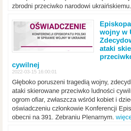
zbrodni przeciwko narodowi ukraińskiemu
Episkopa
wojny w 
Zdecydow
ataki sk
przeciwk
cywilnej
2022-03-15 16:00:01
Głęboko poruszeni tragedią wojny, zdecy
ataki skierowane przeciwko ludności cywi
ogrom ofiar, zwłaszcza wśród kobiet i dzie
oświadczeniu członkowie Konferencji Epis
obecni na 391. Zebraniu Plenarnym.
więce