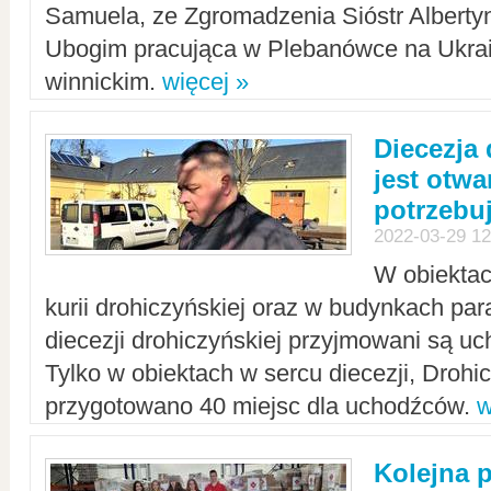
Samuela, ze Zgromadzenia Sióstr Alberty
Ubogim pracująca w Plebanówce na Ukrai
winnickim.
więcej »
Diecezja
jest otwa
potrzebu
2022-03-29 12
W obiektac
kurii drohiczyńskiej oraz w budynkach para
diecezji drohiczyńskiej przyjmowani są uc
Tylko w obiektach w sercu diecezji, Drohi
przygotowano 40 miejsc dla uchodźców.
w
Kolejna 