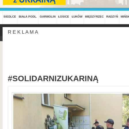
SIEDLCE
BIAŁA PODL.
GARWOLIN
ŁOSICE
ŁUKÓW
MIĘDZYRZEC
RADZYŃ
MIŃS
R E K L A M A
#SOLIDARNIZUKARINĄ