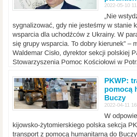
2022-05-10 11
„Nie wstyd
sygnalizować, gdy nie jesteśmy w stanie
wsparcia dla uchodźców z Ukrainy. W para
się grupy wsparcia. To dobry kierunek” – m
Waldemar Cisło, dyrektor sekcji polskiej 
Stowarzyszenia Pomoc Kościołowi w Potr
PKWP: tr
pomocą h
Buczy
2022-04-11 16
W odpowied
kijowsko-żytomierskiego polska sekcja 
transport z pomocą humanitarną do Buczy,