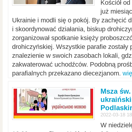
Kościół od
już miesią
Ukrainie i modli się o pokój. By zachęcić
i skoordynować działania, biskup drohicz
zorganizował spotkanie księży proboszczó
drohiczyńskiej. Wszystkie parafie zostały
znalezienie w swoich zasobach lokali, gd
zakwaterować uchodźców. Podobną prośb
parafialnych przekazano diecezjanom.
wię
Msza św.
ukraińsk
Podlaski
2022-03-18 18
W niedziel