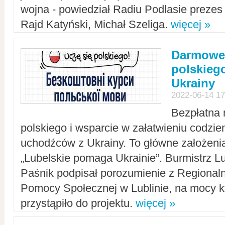
wojna - powiedział Radiu Podlasie preze
Rajd Katyński, Michał Szeliga.
więcej »
Darmowe 
polskiego
Ukrainy
2022-06-14 17
Bezpłatna 
polskiego i wsparcie w załatwieniu codzi
uchodźców z Ukrainy. To główne założenia
„Lubelskie pomaga Ukrainie”. Burmistrz L
Paśnik podpisał porozumienie z Regiona
Pomocy Społecznej w Lublinie, na mocy k
przystąpiło do projektu.
więcej »