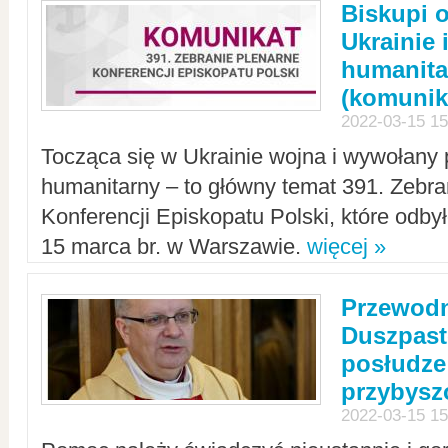
Biskupi 
Ukrainie 
humanit
(komunik
2022-03-15 15
Tocząca się w Ukrainie wojna i wywołany 
humanitarny – to główny temat 391. Zebr
Konferencji Episkopatu Polski, które odbył
15 marca br. w Warszawie.
więcej »
Przewodn
Duszpast
posłudze
przybys
2022-03-15 15