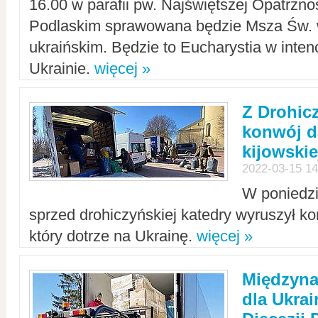
16.00 w parafii pw. Najświętszej Opatrzno
Podlaskim sprawowana będzie Msza Św. 
ukraińskim. Będzie to Eucharystia w intenc
Ukrainie.
więcej »
Z Drohic
konwój d
kijowskie
2022-03-15 14
W poniedzi
sprzed drohiczyńskiej katedry wyruszył k
który dotrze na Ukrainę.
więcej »
Międzyn
dla Ukra