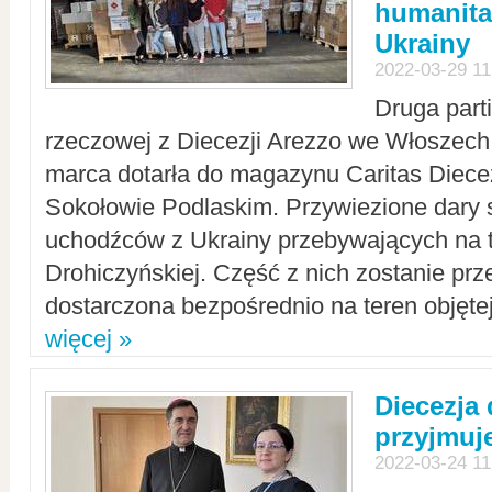
humanita
Ukrainy
2022-03-29 11
Druga part
rzeczowej z Diecezji Arezzo we Włoszech 
marca dotarła do magazynu Caritas Diecez
Sokołowie Podlaskim. Przywiezione dary 
uchodźców z Ukrainy przebywających na t
Drohiczyńskiej. Część z nich zostanie pr
dostarczona bezpośrednio na teren objęte
więcej »
Diecezja
przyjmuj
2022-03-24 11