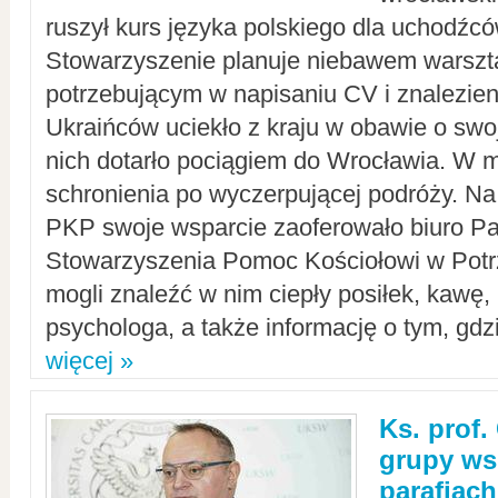
ruszył kurs języka polskiego dla uchodźcó
Stowarzyszenie planuje niebawem warszt
potrzebującym w napisaniu CV i znalezieni
Ukraińców uciekło z kraju w obawie o swoj
nich dotarło pociągiem do Wrocławia. W m
schronienia po wyczerpującej podróży. 
PKP swoje wsparcie zaoferowało biuro P
Stowarzyszenia Pomoc Kościołowi w Potr
mogli znaleźć w nim ciepły posiłek, kawę,
psychologa, a także informację o tym, gdzi
więcej »
Ks. prof.
grupy ws
parafiach