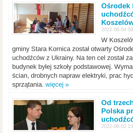
Ośrodek 
uchodźcó
Koszeló
2022-06-04 09
W Koszelów
gminy Stara Kornica został otwarty Ośro
uchodźców z Ukrainy. Na ten cel został 
budynek byłej szkoły podstawowej. Wyma
ścian, drobnych napraw elektryki, prac hy
sprzątania.
więcej »
Od trzec
Polska p
uchodźcó
2022-06-02 13