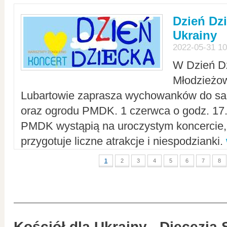
Dzień Dz
Ukrainy
2022-05-31 10
W Dzień D
Młodzieżo
Lubartowie zaprasza wychowanków do sal
oraz ogrodu PMDK. 1 czerwca o godz. 17.0
PMDK wystąpią na uroczystym koncercie
przygotuje liczne atrakcje i niespodzianki.
1
2
3
4
5
6
7
8
Kościół dla Ukrainy - Diecezja 