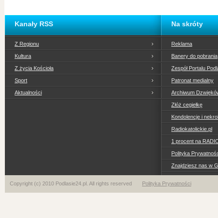
Kanały RSS
Na skróty
Z Regionu
Reklama
Kultura
Banery do pobrania
Z życia Kościoła
Zespół Portalu Podl
Sport
Patronat medialny
Aktualności
Archiwum Dzwiękó
Złóż cegiełkę
Kondolencje i nekro
Radiokatolickie.pl
1 procent na RADI
Polityka Prywatno
Znajdziesz nas w 
Copyright (c) 2010 Podlasie24.pl. All rights reserved
Polityka Prywatności