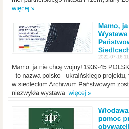
więcej »
Mamo, ja
Wystawa
Państwo
Siedlcac
2022-07-16 11
Mamo, ja nie chcę wojny! 1939-45 POLS
- to nazwa polsko - ukraińskiego projektu
w siedleckim Archiwum Państwowym zosta
niezwykła wystawa.
więcej »
Włodawa:
pomoc pr
obywatel