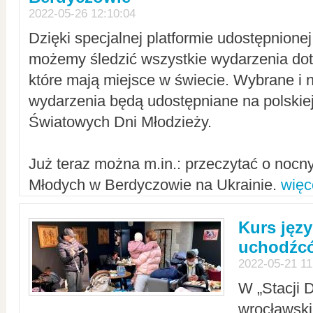
2022-05-26 12:10:04
Dzięki specjalnej platformie udostępnione
możemy śledzić wszystkie wydarzenia dot
które mają miejsce w świecie. Wybrane i 
wydarzenia będą udostępniane na polskiej
Światowych Dni Młodzieży.
Już teraz można m.in.: przeczytać o noc
Młodych w Berdyczowie na Ukrainie.
więc
Kurs języ
uchodźcó
2022-05-21 11
W „Stacji D
wrocławsk