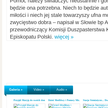
Pomoc należy świadczyć nieustannie i gorl
będzie ona potrzebna. Niech to będzie au
miłości i niech jej stale towarzyszy ufna m
zwycięstwo dobra – napisał w Słowie bp A
przewodniczący Komisji Duszpasterstwa K
Episkopatu Polski.
więcej »
Galeria »
Video »
Audio »
Przyjęli Maryję do swoich domów
Dzień Modlitwy i Pomocy Misjom
Stacja Siemiatycze... D