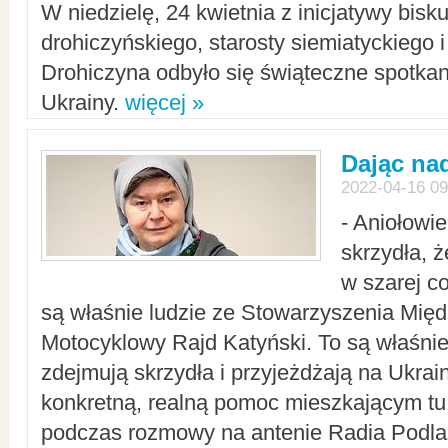
W niedzielę, 24 kwietnia z inicjatywy bisk
drohiczyńskiego, starosty siemiatyckiego i
Drohiczyna odbyło się świąteczne spotka
Ukrainy.
więcej »
Dając nad
2022-04-16 09
- Aniołowi
skrzydła, 
w szarej c
są właśnie ludzie ze Stowarzyszenia Mi
Motocyklowy Rajd Katyński. To są właśnie 
zdejmują skrzydła i przyjeżdżają na Ukrai
konkretną, realną pomoc mieszkającym tu
podczas rozmowy na antenie Radia Podlas