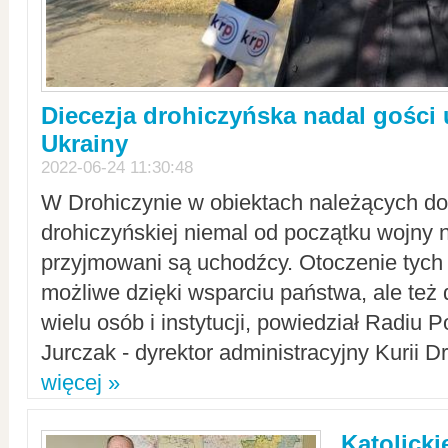
Diecezja drohiczyńska nadal gości
Ukrainy
2022-06-24 11:30:48
W Drohiczynie w obiektach należących do 
drohiczyńskiej niemal od początku wojny 
przyjmowani są uchodźcy. Otoczenie tych 
możliwe dzięki wsparciu państwa, ale też 
wielu osób i instytucji, powiedział Radiu P
Jurczak - dyrektor administracyjny Kurii D
więcej »
Katolicki