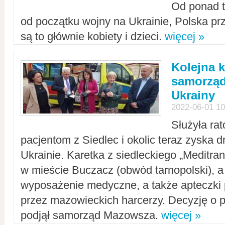
Od ponad tr
od początku wojny na Ukrainie, Polska p
są to głównie kobiety i dzieci.
więcej »
Kolejna k
samorząd
Ukrainy
2022-06-01 10
Służyła ra
pacjentom z Siedlec i okolic teraz zyska d
Ukrainie. Karetka z siedleckiego „Meditrans
w mieście Buczacz (obwód tarnopolski), a
wyposażenie medyczne, a także apteczki
przez mazowieckich harcerzy. Decyzję o 
podjął samorząd Mazowsza.
więcej »