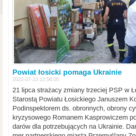
Powiat łosicki pomaga Ukrainie
2022-07-23 12:56:05
21 lipca strażacy zmiany trzeciej PSP w 
Starostą Powiatu Łosickiego Januszem Ko
Podinspektorem ds. obronnych, obrony cyw
kryzysowego Romanem Kasprowiczem po
darów dla potrzebujących na Ukrainie. Dar
mer partnerskiego miasta Przemyślany Zo