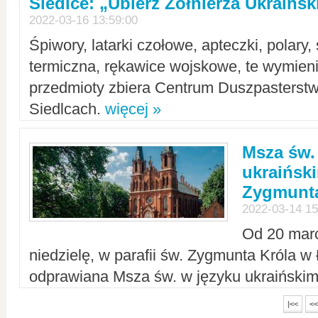
Siedlce: „Ubierz Żołnierza Ukraińs
2022-03-16 13:59:00
Śpiwory, latarki czołowe, apteczki, polary, 
termiczna, rękawice wojskowe, te wymieni
przedmioty zbiera Centrum Duszpasterst
Siedlcach.
więcej »
Msza św.
ukraiński
Zygmunta
2022-03-14 15
Od 20 mar
niedzielę, w parafii św. Zygmunta Króla w
odprawiana Msza św. w języku ukraiński
|<<
<<