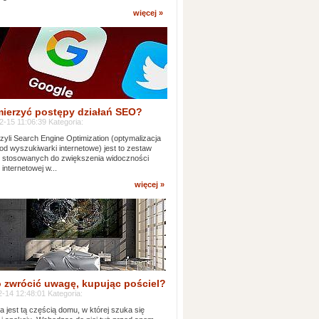
więcej »
mierzyć postępy działań SEO?
-15 11:06:39 Kategoria:
yli Search Engine Optimization (optymalizacja
od wyszukiwarki internetowe) jest to zestaw
k stosowanych do zwiększenia widoczności
 internetowej w...
więcej »
 zwrócić uwagę, kupując pościel?
-14 12:48:01 Kategoria:
ia jest tą częścią domu, w której szuka się