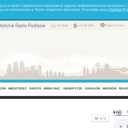
my je w celach zapewnienia maksymalnej wygody użytkowników przy korzystaniu z 
będą one umieszczane w Twoim urządzeniu końcowym. Przeczytaj naszą
Politykę Pr
KÓW
MIĘDZYRZEC
RADZYŃ
MIŃSK MAZ.
SIEMIATYCZE
SOKOŁÓW
WĘGRÓW
REGI
- 
Str. 1 / 1