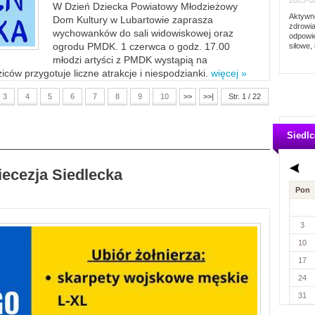
2023-02
W Dzień Dziecka Powiatowy Młodzieżowy
Aktywno
Dom Kultury w Lubartowie zaprasza
zdrowia
wychowanków do sali widowiskowej oraz
odpowie
ogrodu PMDK. 1 czerwca o godz. 17.00
siłowe, 
młodzi artyści z PMDK wystąpią na
ców przygotuje liczne atrakcje i niespodzianki.
więcej »
3
4
5
6
7
8
9
10
>>
>>|
Str. 1 / 22
Siedlc
iecezja Siedlecka
Pon
3
10
17
24
31