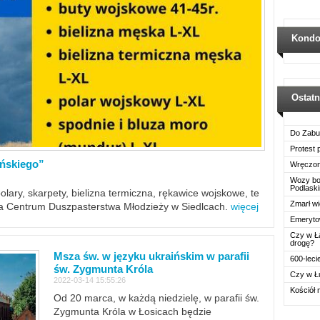
Kondo
Ostat
Do Zabu
Protest
ińskiego”
Wręczon
Wozy boj
Podlask
polary, skarpety, bielizna termiczna, rękawice wojskowe, te
Zmarł wi
ra Centrum Duszpasterstwa Młodzieży w Siedlcach.
więcej
Emerytow
Czy w Ł
drogę?
Msza św. w języku ukraińskim w parafii
600-leci
św. Zygmunta Króla
Czy w Ł
2022-03-14 15:55:26
Kościół 
Od 20 marca, w każdą niedzielę, w parafii św.
Zygmunta Króla w Łosicach będzie