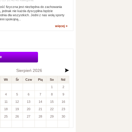
-13 10:48:46 Kategoria:
ść fizyczna jest niezbędna do zachowania
, jednak nie każda dyscyplina będzie
dnia dla wszystkich. Jedni z nas wolą sporty
inni spokojną...
więcej »
e
Sierpień 2026
Wt
Śr
Czw
Pią
So
Nd
1
2
4
5
6
7
8
9
11
12
13
14
15
16
18
19
20
21
22
23
25
26
27
28
29
30