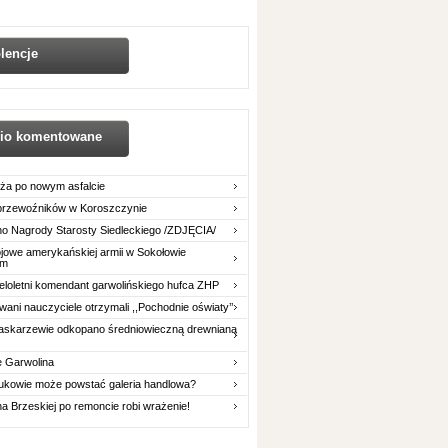
lencje
nio komentowane
ża po nowym asfalcie
 przewoźników w Koroszczynie
o Nagrody Starosty Siedleckiego /ZDJĘCIA/
owe amerykańskiej armii w Sokołowie
im
eloletni komendant garwolińskiego hufca ZHP
ani nauczyciele otrzymali ,,Pochodnie oświaty’’
askarzewie odkopano średniowieczną drewnianą
e Garwolina
ukowie może powstać galeria handlowa?
na Brzeskiej po remoncie robi wrażenie!