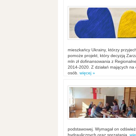
mieszkańcy Ukrainy, którzy przyje
pomoże projekt, który decyzją Za
mln zł dofinansowania z Regiona
2014-2020. Z działań mających na ce
osób.
więcej »
podstawowej. Wymagał on odświeżen
hydraulicznych oraz sprzątania.
wię