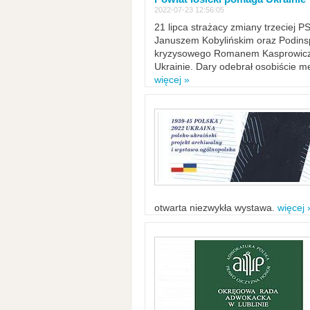
2022-07-23 12:56:05
21 lipca strażacy zmiany trzeciej 
Januszem Kobylińskim oraz Podinsp
kryzysowego Romanem Kasprowicze
Ukrainie. Dary odebrał osobiście m
więcej »
otwarta niezwykła wystawa.
więcej 