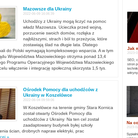
Mazowsze dla Ukrainy
2022-06-09 16:06:39
Uchodźcy z Ukrainy mogą liczyć na pomoc
władz Mazowsza. Ucieczka przed wojną,
porzucenie swoich domów, rozłąka z
najbliższymi, strach i ból to przeżycia, które
zostawiają ślad na długie lata. Dlatego
Jak 
chali do Polski wymagają kompleksowego wsparcia. A w tym
2023-02
rządu Województwa Mazowieckiego otrzyma ponad 13,4
SEO, cz
lnego Programu Operacyjnego Województwa Mazowieckiego
stron p
lu włączenie i integrację społeczną skorzysta 1,5 tys.
techni
witryny
Ośrodek Pomocy dla uchodźców z
Ukrainy w Koszelówce
2022-06-04 09:59:06
W Koszelówce na terenie gminy Stara Kornica
został otwarty Ośrodek Pomocy dla
uchodźców z Ukrainy. Na ten cel został
Na co
zaadaptowany budynek byłej szkoły
2023-02
ia ścian, drobnych napraw elektryki, prac
Sypialn
cej »