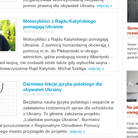
pomoc prawną dla obywateli Ukrainy.
więcej »
Motocykliści z Rajdu Katyńskiego
pomagają Ukrainie
Serw
2022-06-21 07:16:22
rozwi
2023-0
Motocykliści z Rajdu Katyńskiego pomagają
Sewer 
Ukrainie. Z pomocą humanitarną docierają z
wykorz
pomocą m.in. do Plebanówki w okręgu
sprzęt
winnickim, gdzie posługują siostry Albertynki. -
gwaran
ed wojną, nie zostawili sióstr także gdy wybuchła wojna -
towarzyszenia Rajd Katyński, Michał Szeliga.
więcej »
Darmowe lekcje języka polskiego dla
obywateli Ukrainy
2022-06-14 17:08:38
Bezpłatna nauka języka polskiego i wsparcie w
Na ja
załatwieniu codziennych spraw dla uchodźców
uwag
z Ukrainy. To główne założenia projektu
2023-02
„Lubelskie pomaga Ukrainie”. Burmistrz
Choć ni
sał porozumienie z Regionalnym Ośrodkiem Pomocy
najleps
ego miasto przystąpiło do projektu.
więcej »
telewi
technol