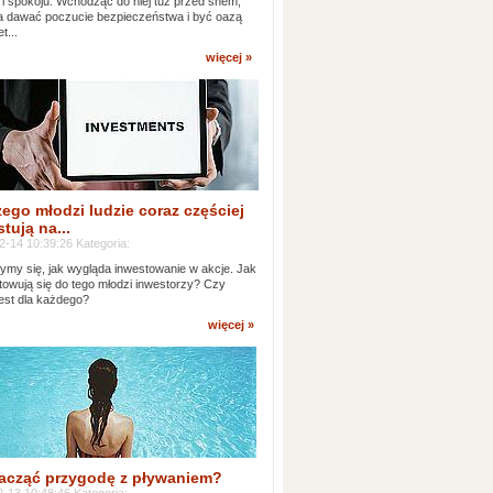
 i spokoju. Wchodząc do niej tuż przed snem,
 dawać poczucie bezpieczeństwa i być oazą
t...
więcej »
ego młodzi ludzie coraz częściej
tują na...
2-14 10:39:26 Kategoria:
ymy się, jak wygląda inwestowanie w akcje. Jak
towują się do tego młodzi inwestorzy? Czy
jest dla każdego?
więcej »
acząć przygodę z pływaniem?