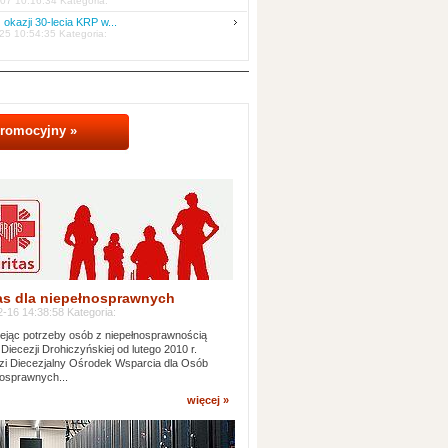
07 10:16:34 Kategoria:
 okazji 30-lecia KRP w...
25 10:54:35 Kategoria:
promocyjny »
as dla niepełnosprawnych
-16 14:38:58 Kategoria:
jąc potrzeby osób z niepełnosprawnością
 Diecezji Drohiczyńskiej od lutego 2010 r.
i Diecezjalny Ośrodek Wsparcia dla Osób
osprawnych...
więcej »