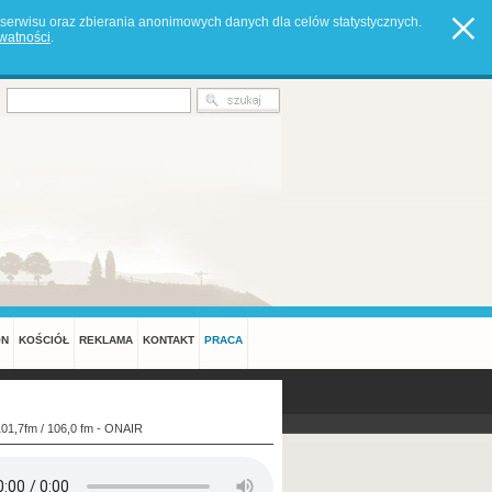
serwisu oraz zbierania anonimowych danych dla celów statystycznych.
ywatności
.
ON
KOŚCIÓŁ
REKLAMA
KONTAKT
PRACA
101,7fm / 106,0 fm - ONAIR