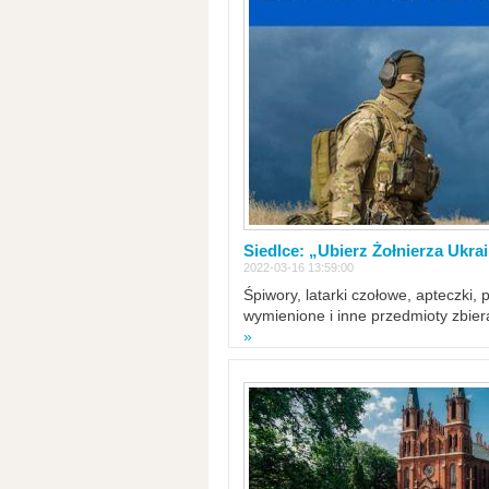
Siedlce: „Ubierz Żołnierza Ukra
2022-03-16 13:59:00
Śpiwory, latarki czołowe, apteczki, 
wymienione i inne przedmioty zbie
»