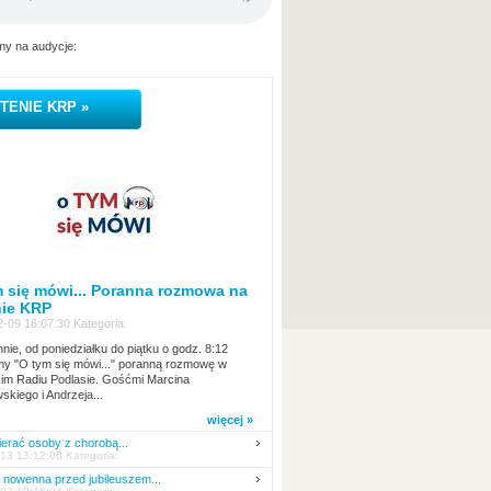
y na audycje:
TENIE KRP »
 się mówi... Poranna rozmowa na
nie KRP
-09 16:07:30 Kategoria:
nie, od poniedziałku do piątku o godz. 8:12
y "O tym się mówi..." poranną rozmowę w
kim Radiu Podlasie. Gośćmi Marcina
skiego i Andrzeja...
więcej »
erać osoby z chorobą...
13 13:12:00 Kategoria:
nowenna przed jubileuszem...