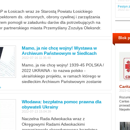
2022-12-
Festyn z
2022-11-
PSP w Łosicach wraz ze Starostą Powiatu Łosickiego
ektorem ds. obronnych, obrony cywilnej i zarządzania
m pomogli w załadunku darów dla potrzebujących na
er partnerskiego miasta Przemyślany Zozulya Oleksndr.
Blok 
Mamo, ja nie chcę wojny! Wystawa w
Archiwum Państwowym w Siedlcach
2022-07-16 11:35:48
Mamo, ja nie chcę wojny! 1939-45 POLSKA /
2022 UKRAINA - to nazwa polsko -
ukraińskiego projektu, w ramach którego w
siedleckim Archiwum Państwowym zostanie
Carit
»
2023-02
Rozumie
Włodawa: bezpłatna pomoc prawna dla
Caritas
prowadz
obywateli Ukrainy
Niepełn
2022-07-13 15:04:39
Naczelna Rada Adwokacka wraz z
Okręgowymi Radami Adwokackimi
zorganizowała skoordynowaną bezpłatną