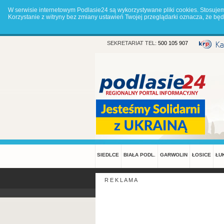
W serwisie internetowym Podlasie24 są wykorzystywane pliki cookies. Stosuje
Korzystanie z witryny bez zmiany ustawień Twojej przeglądarki oznacza, że 
SEKRETARIAT TEL:
500 105 907
SIEDLCE
BIAŁA PODL.
GARWOLIN
ŁOSICE
ŁU
R E K L A M A