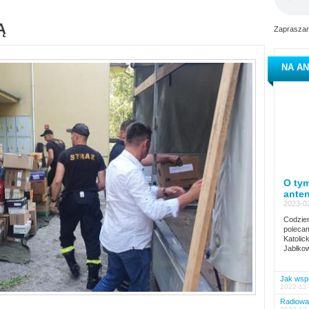
Ą
Zapraszam
NA AN
O tym
ante
2023-02
Codzien
polecam
Katolic
Jabłkow
Jak wspi
2022-12-
Radiowa 