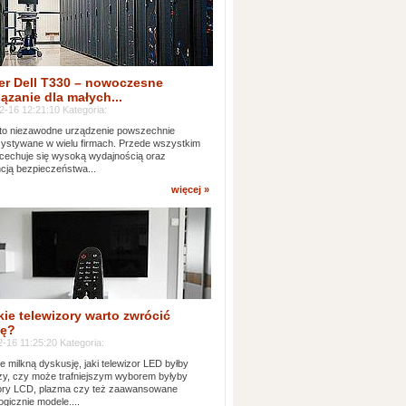
er Dell T330 – nowoczesne
ązanie dla małych...
2-16 12:21:10 Kategoria:
to niezawodne urządzenie powszechnie
ystywane w wielu firmach. Przede wszystkim
 cechuje się wysoką wydajnością oraz
cją bezpieczeństwa...
więcej »
kie telewizory warto zwrócić
ę?
-16 11:25:20 Kategoria:
e milkną dyskusję, jaki telewizor LED byłby
zy, czy może trafniejszym wyborem byłyby
zory LCD, plazma czy też zaawansowane
ogicznie modele....