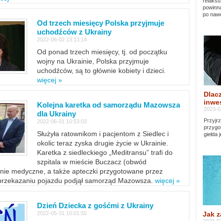
relaksu
powinna
po nawe
Od trzech miesięcy Polska przyjmuje
uchodźców z Ukrainy
2022-06-02 13:13:14
Od ponad trzech miesięcy, tj. od początku
wojny na Ukrainie, Polska przyjmuje
uchodźców, są to głównie kobiety i dzieci.
więcej »
Dlacz
inwes
Kolejna karetka od samorządu Mazowsza
2023-0
dla Ukrainy
Przyjrz
2022-06-01 10:53:03
przygo
Służyła ratownikom i pacjentom z Siedlec i
giełda 
okolic teraz zyska drugie życie w Ukrainie.
Karetka z siedleckiego „Meditransu” trafi do
szpitala w mieście Buczacz (obwód
enie medyczne, a także apteczki przygotowane przez
 przekazaniu pojazdu podjął samorząd Mazowsza.
więcej »
Dzień Dziecka z gośćmi z Ukrainy
Jak z
2022-05-31 10:01:55