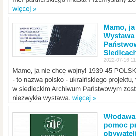
więcej »
Mamo, ja
Wystawa
Państwo
Siedlcac
2022-07-16 11
Mamo, ja nie chcę wojny! 1939-45 POLS
- to nazwa polsko - ukraińskiego projektu
w siedleckim Archiwum Państwowym zosta
niezwykła wystawa.
więcej »
Włodawa:
pomoc pr
obywatel