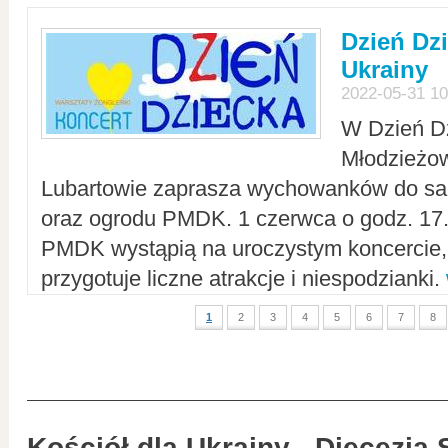
Dzień Dz
Ukrainy
2022-05-31 10
W Dzień D
Młodzieżo
Lubartowie zaprasza wychowanków do sal
oraz ogrodu PMDK. 1 czerwca o godz. 17.0
PMDK wystąpią na uroczystym koncercie
przygotuje liczne atrakcje i niespodzianki.
1
2
3
4
5
6
7
8
Kościół dla Ukrainy - Diecezja 