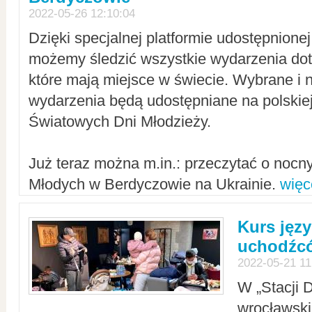
2022-05-26 12:10:04
Dzięki specjalnej platformie udostępnione
możemy śledzić wszystkie wydarzenia dot
które mają miejsce w świecie. Wybrane i 
wydarzenia będą udostępniane na polskiej
Światowych Dni Młodzieży.
Już teraz można m.in.: przeczytać o noc
Młodych w Berdyczowie na Ukrainie.
więc
Kurs języ
uchodźcó
2022-05-21 11
W „Stacji D
wrocławsk