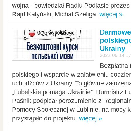
wojna - powiedział Radiu Podlasie preze
Rajd Katyński, Michał Szeliga.
więcej »
Darmowe 
polskiego
Ukrainy
2022-06-14 17
Bezpłatna 
polskiego i wsparcie w załatwieniu codzi
uchodźców z Ukrainy. To główne założenia
„Lubelskie pomaga Ukrainie”. Burmistrz L
Paśnik podpisał porozumienie z Regiona
Pomocy Społecznej w Lublinie, na mocy k
przystąpiło do projektu.
więcej »