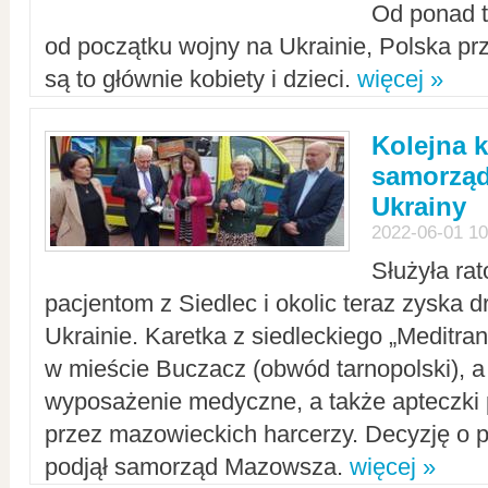
Od ponad tr
od początku wojny na Ukrainie, Polska p
są to głównie kobiety i dzieci.
więcej »
Kolejna k
samorząd
Ukrainy
2022-06-01 10
Służyła ra
pacjentom z Siedlec i okolic teraz zyska d
Ukrainie. Karetka z siedleckiego „Meditrans
w mieście Buczacz (obwód tarnopolski), a
wyposażenie medyczne, a także apteczki
przez mazowieckich harcerzy. Decyzję o 
podjął samorząd Mazowsza.
więcej »