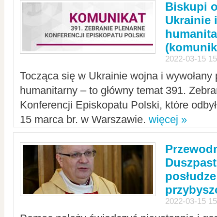
Biskupi 
Ukrainie 
humanit
(komunik
2022-03-15 15
Tocząca się w Ukrainie wojna i wywołany 
humanitarny – to główny temat 391. Zebr
Konferencji Episkopatu Polski, które odbył
15 marca br. w Warszawie.
więcej »
Przewodn
Duszpast
posłudze
przybys
2022-03-15 15