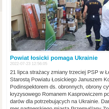
Powiat łosicki pomaga Ukrainie
2022-07-23 12:56:05
21 lipca strażacy zmiany trzeciej PSP w 
Starostą Powiatu Łosickiego Januszem Ko
Podinspektorem ds. obronnych, obrony cyw
kryzysowego Romanem Kasprowiczem po
darów dla potrzebujących na Ukrainie. Dar
mer partnerskiego miasta Przemyślany Zo