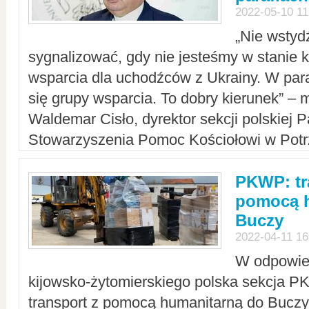
2022-05-10 11
„Nie wstyd
sygnalizować, gdy nie jesteśmy w stanie
wsparcia dla uchodźców z Ukrainy. W para
się grupy wsparcia. To dobry kierunek” – m
Waldemar Cisło, dyrektor sekcji polskiej 
Stowarzyszenia Pomoc Kościołowi w Potr
PKWP: tr
pomocą h
Buczy
2022-04-11 16
W odpowied
kijowsko-żytomierskiego polska sekcja 
transport z pomocą humanitarną do Buczy,