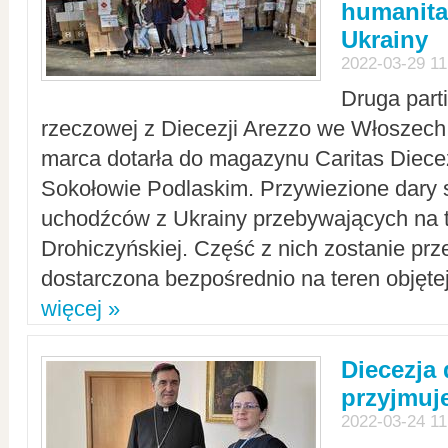
humanita
Ukrainy
2022-03-29 11
Druga part
rzeczowej z Diecezji Arezzo we Włoszech 
marca dotarła do magazynu Caritas Diecez
Sokołowie Podlaskim. Przywiezione dary 
uchodźców z Ukrainy przebywających na t
Drohiczyńskiej. Część z nich zostanie pr
dostarczona bezpośrednio na teren objęte
więcej »
Diecezja
przyjmuj
2022-03-24 11