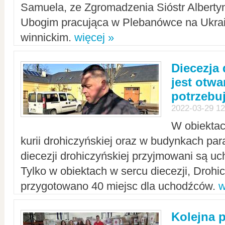
Samuela, ze Zgromadzenia Sióstr Alberty
Ubogim pracująca w Plebanówce na Ukrai
winnickim.
więcej »
Diecezja
jest otwa
potrzebu
2022-03-29 12
W obiektac
kurii drohiczyńskiej oraz w budynkach para
diecezji drohiczyńskiej przyjmowani są uc
Tylko w obiektach w sercu diecezji, Drohi
przygotowano 40 miejsc dla uchodźców.
w
Kolejna 