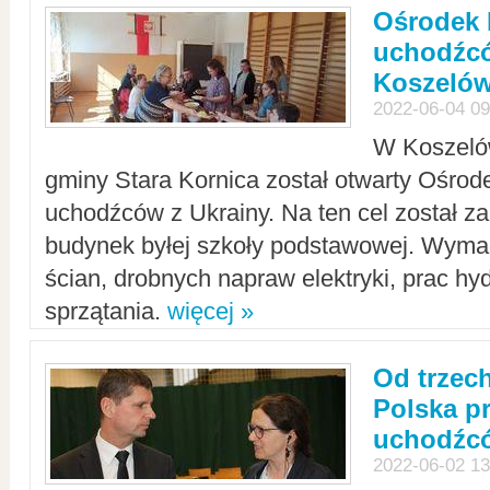
Ośrodek 
uchodźcó
Koszeló
2022-06-04 09
W Koszelów
gminy Stara Kornica został otwarty Ośro
uchodźców z Ukrainy. Na ten cel został 
budynek byłej szkoły podstawowej. Wyma
ścian, drobnych napraw elektryki, prac hy
sprzątania.
więcej »
Od trzec
Polska p
uchodźcó
2022-06-02 13