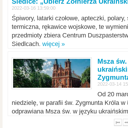
Siedlce: „Ubierz Żołnierza Ukraińs
2022-03-16 13:59:00
Śpiwory, latarki czołowe, apteczki, polary, 
termiczna, rękawice wojskowe, te wymieni
przedmioty zbiera Centrum Duszpasterst
Siedlcach.
więcej »
Msza św.
ukraiński
Zygmunta
2022-03-14 15
Od 20 mar
niedzielę, w parafii św. Zygmunta Króla w
odprawiana Msza św. w języku ukraiński
|<<
<<