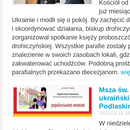
Kościół od
już miesią
Ukrainie i modli się o pokój. By zachęcić
i skoordynować działania, biskup drohicz
zorganizował spotkanie księży proboszczó
drohiczyńskiej. Wszystkie parafie zostały
znalezienie w swoich zasobach lokali, gd
zakwaterować uchodźców. Podobną prośb
parafialnych przekazano diecezjanom.
wię
Msza św.
ukraińsk
Podlaski
2022-03-18 18
W niedziel