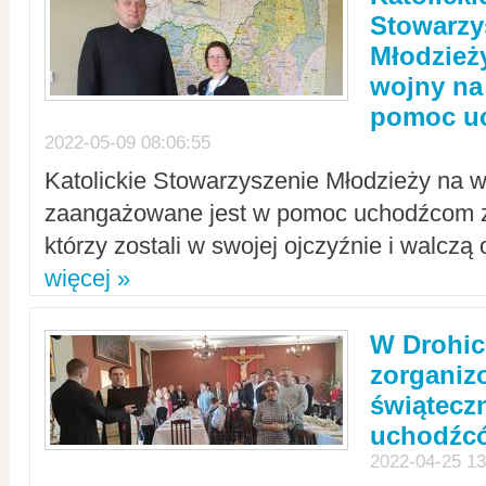
Stowarzy
Młodzież
wojny na 
pomoc u
2022-05-09 08:06:55
Katolickie Stowarzyszenie Młodzieży na w
zaangażowane jest w pomoc uchodźcom z 
którzy zostali w swojej ojczyźnie i walczą 
więcej »
W Drohic
zorgani
świątecz
uchodźc
2022-04-25 13