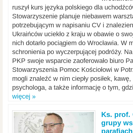
ruszył kurs języka polskiego dla uchodźcó
Stowarzyszenie planuje niebawem warszt
potrzebującym w napisaniu CV i znalezieni
Ukraińców uciekło z kraju w obawie o swoj
nich dotarło pociągiem do Wrocławia. W m
schronienia po wyczerpującej podróży. 
PKP swoje wsparcie zaoferowało biuro P
Stowarzyszenia Pomoc Kościołowi w Potr
mogli znaleźć w nim ciepły posiłek, kawę,
psychologa, a także informację o tym, gdzi
więcej »
Ks. prof.
grupy ws
parafiach