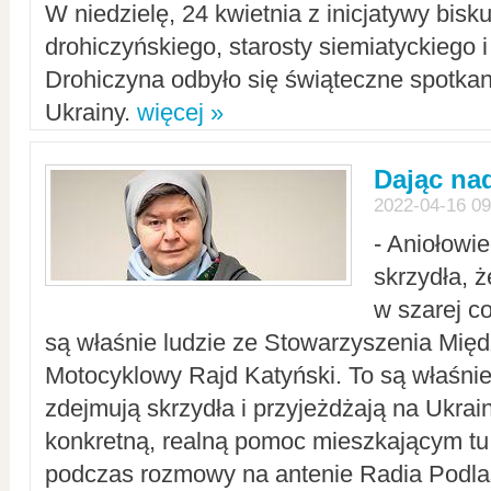
W niedzielę, 24 kwietnia z inicjatywy bisk
drohiczyńskiego, starosty siemiatyckiego i
Drohiczyna odbyło się świąteczne spotka
Ukrainy.
więcej »
Dając nad
2022-04-16 09
- Aniołowi
skrzydła, 
w szarej c
są właśnie ludzie ze Stowarzyszenia Mi
Motocyklowy Rajd Katyński. To są właśnie 
zdejmują skrzydła i przyjeżdżają na Ukrai
konkretną, realną pomoc mieszkającym tu
podczas rozmowy na antenie Radia Podlas