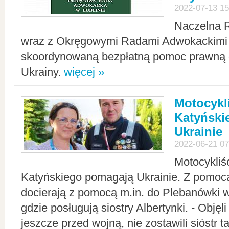
2022-07-13 15
Naczelna 
wraz z Okręgowymi Radami Adwokackimi 
skoordynowaną bezpłatną pomoc prawną d
Ukrainy.
więcej »
Motocykli
Katyński
Ukrainie
2022-06-21 07
Motocykliś
Katyńskiego pomagają Ukrainie. Z pomoc
docierają z pomocą m.in. do Plebanówki w
gdzie posługują siostry Albertynki. - Objęl
jeszcze przed wojną, nie zostawili sióstr 