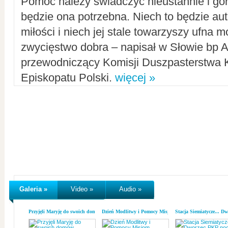
Pomoc należy świadczyć nieustannie i gorl
będzie ona potrzebna. Niech to będzie au
miłości i niech jej stale towarzyszy ufna m
zwycięstwo dobra – napisał w Słowie bp A
przewodniczący Komisji Duszpasterstwa K
Episkopatu Polski.
więcej »
Galeria »
Video »
Audio »
Przyjęli Maryję do swoich domów
Dzień Modlitwy i Pomocy Misjom
Stacja Siemiatycze... D