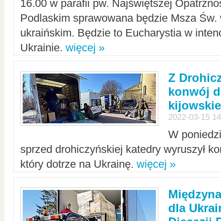
16.00 w parafii pw. Najświętszej Opatrzno
Podlaskim sprawowana będzie Msza Św. 
ukraińskim. Będzie to Eucharystia w intenc
Ukrainie.
więcej »
Z Drohic
konwój d
kijowskie
2022-03-15 14
W poniedzi
sprzed drohiczyńskiej katedry wyruszył k
który dotrze na Ukrainę.
więcej »
Międzyn
dla Ukra