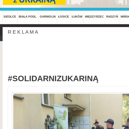
SIEDLCE
BIAŁA PODL.
GARWOLIN
ŁOSICE
ŁUKÓW
MIĘDZYRZEC
RADZYŃ
MIŃS
R E K L A M A
#SOLIDARNIZUKARINĄ