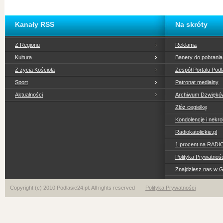
Kanały RSS
Na skróty
Z Regionu
Reklama
Kultura
Banery do pobrania
Z życia Kościoła
Zespół Portalu Podl
Sport
Patronat medialny
Aktualności
Archiwum Dzwiękó
Złóż cegiełkę
Kondolencje i nekro
Radiokatolickie.pl
1 procent na RADI
Polityka Prywatno
Znajdziesz nas w 
Copyright (c) 2010 Podlasie24.pl. All rights reserved
Polityka Prywatności