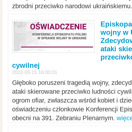
zbrodni przeciwko narodowi ukraińskiemu
Episkopa
wojny w 
Zdecydow
ataki sk
przeciwk
cywilnej
2022-03-15 16:00:01
Głęboko poruszeni tragedią wojny, zdecy
ataki skierowane przeciwko ludności cywi
ogrom ofiar, zwłaszcza wśród kobiet i dzie
oświadczeniu członkowie Konferencji Epis
obecni na 391. Zebraniu Plenarnym.
więce