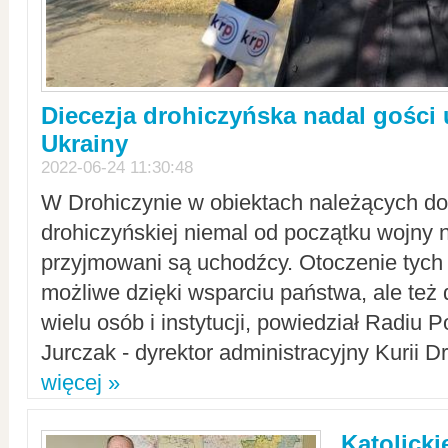
Diecezja drohiczyńska nadal gości
Ukrainy
2022-06-24 11:30:48
W Drohiczynie w obiektach należących do 
drohiczyńskiej niemal od początku wojny 
przyjmowani są uchodźcy. Otoczenie tych 
możliwe dzięki wsparciu państwa, ale też 
wielu osób i instytucji, powiedział Radiu P
Jurczak - dyrektor administracyjny Kurii D
więcej »
Katolicki