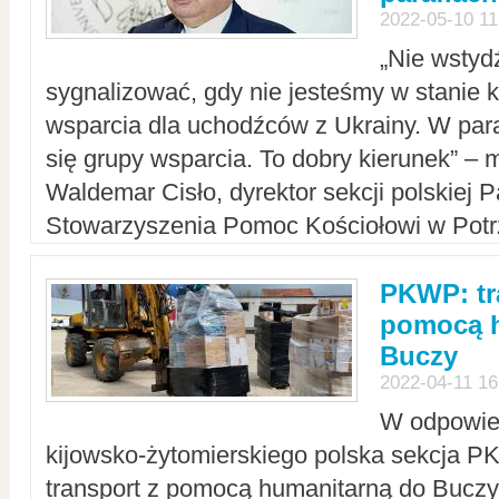
2022-05-10 11
„Nie wstyd
sygnalizować, gdy nie jesteśmy w stanie
wsparcia dla uchodźców z Ukrainy. W para
się grupy wsparcia. To dobry kierunek” – m
Waldemar Cisło, dyrektor sekcji polskiej 
Stowarzyszenia Pomoc Kościołowi w Potr
PKWP: tr
pomocą h
Buczy
2022-04-11 16
W odpowied
kijowsko-żytomierskiego polska sekcja 
transport z pomocą humanitarną do Buczy,