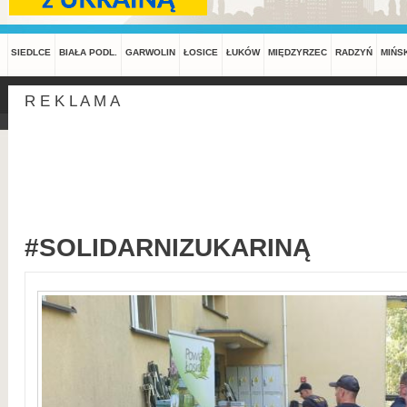
SIEDLCE
BIAŁA PODL.
GARWOLIN
ŁOSICE
ŁUKÓW
MIĘDZYRZEC
RADZYŃ
MIŃS
R E K L A M A
#SOLIDARNIZUKARINĄ