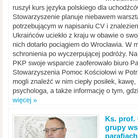
ruszył kurs języka polskiego dla uchodźcó
Stowarzyszenie planuje niebawem warszt
potrzebującym w napisaniu CV i znalezieni
Ukraińców uciekło z kraju w obawie o swoj
nich dotarło pociągiem do Wrocławia. W m
schronienia po wyczerpującej podróży. 
PKP swoje wsparcie zaoferowało biuro P
Stowarzyszenia Pomoc Kościołowi w Potr
mogli znaleźć w nim ciepły posiłek, kawę,
psychologa, a także informację o tym, gdzi
więcej »
Ks. prof.
grupy ws
parafiach