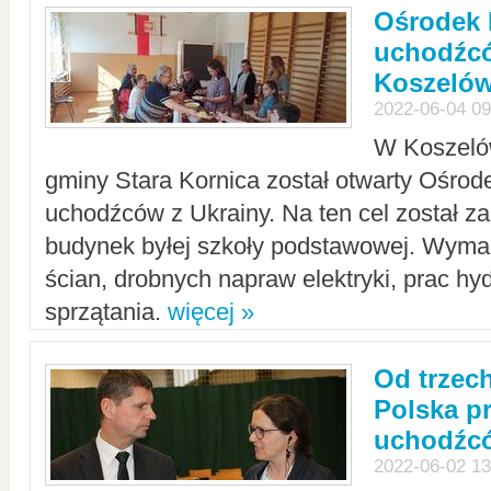
Ośrodek 
uchodźcó
Koszeló
2022-06-04 09
W Koszelów
gminy Stara Kornica został otwarty Ośro
uchodźców z Ukrainy. Na ten cel został 
budynek byłej szkoły podstawowej. Wyma
ścian, drobnych napraw elektryki, prac hy
sprzątania.
więcej »
Od trzec
Polska p
uchodźcó
2022-06-02 13