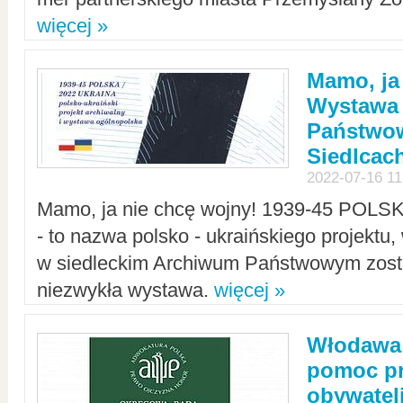
więcej »
Mamo, ja
Wystawa
Państwo
Siedlcac
2022-07-16 11
Mamo, ja nie chcę wojny! 1939-45 POLS
- to nazwa polsko - ukraińskiego projektu
w siedleckim Archiwum Państwowym zosta
niezwykła wystawa.
więcej »
Włodawa:
pomoc pr
obywatel