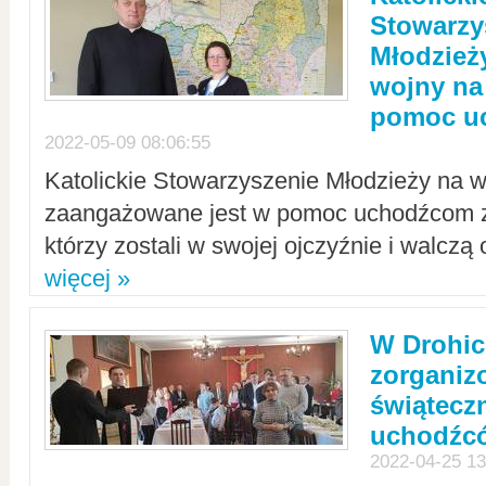
Stowarzy
Młodzież
wojny na 
pomoc u
2022-05-09 08:06:55
Katolickie Stowarzyszenie Młodzieży na w
zaangażowane jest w pomoc uchodźcom z 
którzy zostali w swojej ojczyźnie i walczą 
więcej »
W Drohic
zorgani
świątecz
uchodźc
2022-04-25 13