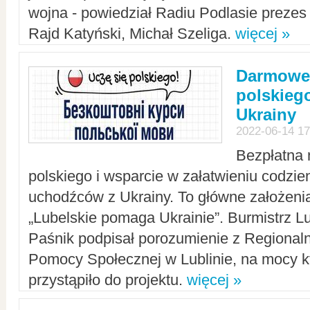
wojna - powiedział Radiu Podlasie preze
Rajd Katyński, Michał Szeliga.
więcej »
Darmowe 
polskiego
Ukrainy
2022-06-14 17
Bezpłatna 
polskiego i wsparcie w załatwieniu codzi
uchodźców z Ukrainy. To główne założenia
„Lubelskie pomaga Ukrainie”. Burmistrz L
Paśnik podpisał porozumienie z Regiona
Pomocy Społecznej w Lublinie, na mocy k
przystąpiło do projektu.
więcej »