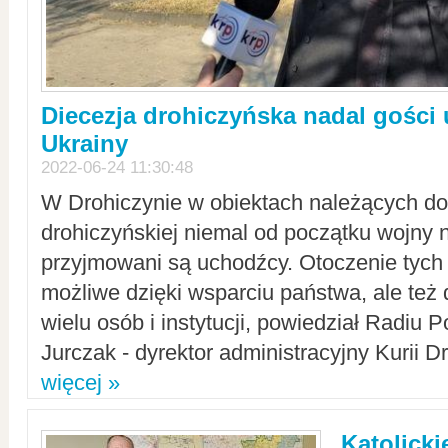
Diecezja drohiczyńska nadal gości
Ukrainy
2022-06-24 11:30:48
W Drohiczynie w obiektach należących do 
drohiczyńskiej niemal od początku wojny 
przyjmowani są uchodźcy. Otoczenie tych 
możliwe dzięki wsparciu państwa, ale też 
wielu osób i instytucji, powiedział Radiu P
Jurczak - dyrektor administracyjny Kurii D
więcej »
Katolicki