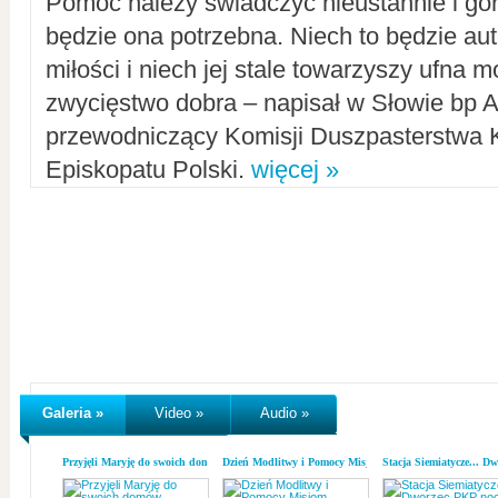
Pomoc należy świadczyć nieustannie i gorl
będzie ona potrzebna. Niech to będzie au
miłości i niech jej stale towarzyszy ufna m
zwycięstwo dobra – napisał w Słowie bp A
przewodniczący Komisji Duszpasterstwa K
Episkopatu Polski.
więcej »
Galeria »
Video »
Audio »
Przyjęli Maryję do swoich domów
Dzień Modlitwy i Pomocy Misjom
Stacja Siemiatycze... D