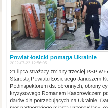
Powiat łosicki pomaga Ukrainie
2022-07-23 12:56:05
21 lipca strażacy zmiany trzeciej PSP w 
Starostą Powiatu Łosickiego Januszem Ko
Podinspektorem ds. obronnych, obrony cyw
kryzysowego Romanem Kasprowiczem po
darów dla potrzebujących na Ukrainie. Dar
mer partnerskiego miasta Przemyślany Zo