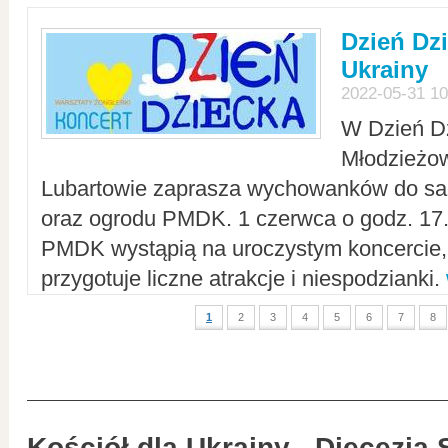
Dzień Dz
Ukrainy
2022-05-31 10
W Dzień D
Młodzieżo
Lubartowie zaprasza wychowanków do sal
oraz ogrodu PMDK. 1 czerwca o godz. 17.0
PMDK wystąpią na uroczystym koncercie
przygotuje liczne atrakcje i niespodzianki.
1
2
3
4
5
6
7
8
Kościół dla Ukrainy - Diecezja 