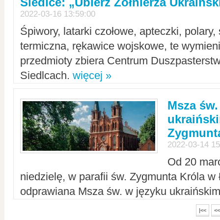
Siedlce: „Ubierz Żołnierza Ukraińs
2022-03-16 13:59:00
Śpiwory, latarki czołowe, apteczki, polary, 
termiczna, rękawice wojskowe, te wymieni
przedmioty zbiera Centrum Duszpasterst
Siedlcach.
więcej »
Msza św.
ukraiński
Zygmunta
2022-03-14 15
Od 20 mar
niedzielę, w parafii św. Zygmunta Króla w
odprawiana Msza św. w języku ukraiński
|<<
<<