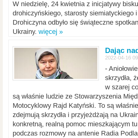
W niedzielę, 24 kwietnia z inicjatywy bisk
drohiczyńskiego, starosty siemiatyckiego i
Drohiczyna odbyło się świąteczne spotka
Ukrainy.
więcej »
Dając nad
2022-04-16 09
- Aniołowi
skrzydła, 
w szarej c
są właśnie ludzie ze Stowarzyszenia Mi
Motocyklowy Rajd Katyński. To są właśnie 
zdejmują skrzydła i przyjeżdżają na Ukrai
konkretną, realną pomoc mieszkającym tu
podczas rozmowy na antenie Radia Podlas