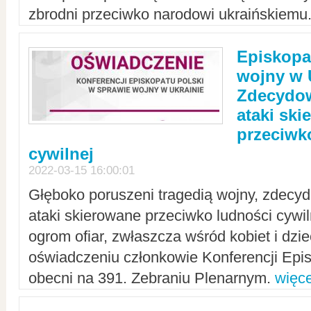
zbrodni przeciwko narodowi ukraińskiemu
Episkopa
wojny w 
Zdecydow
ataki sk
przeciwk
cywilnej
2022-03-15 16:00:01
Głęboko poruszeni tragedią wojny, zdecy
ataki skierowane przeciwko ludności cywi
ogrom ofiar, zwłaszcza wśród kobiet i dzie
oświadczeniu członkowie Konferencji Epis
obecni na 391. Zebraniu Plenarnym.
więce