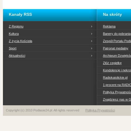
Kanały RSS
Na skróty
Z Regionu
Reklama
Kultura
Banery do pobrania
Z życia Kościoła
Zespół Portalu Podl
Sport
Patronat medialny
Aktualności
Archiwum Dzwiękó
Złóż cegiełkę
Kondolencje i nekro
Radiokatolickie.pl
1 procent na RADI
Polityka Prywatno
Znajdziesz nas w 
Copyright (c) 2010 Podlasie24.pl. All rights reserved
Polityka Prywatności