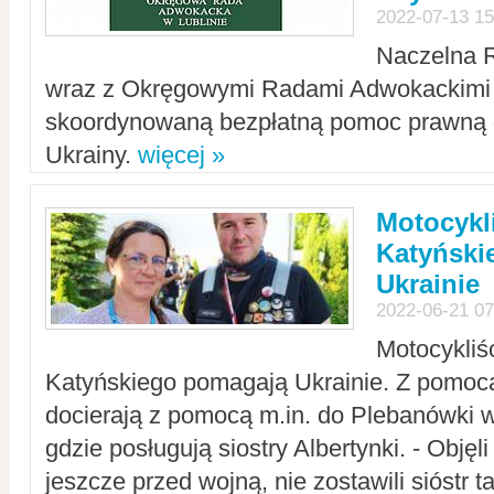
2022-07-13 15
Naczelna 
wraz z Okręgowymi Radami Adwokackimi 
skoordynowaną bezpłatną pomoc prawną d
Ukrainy.
więcej »
Motocykli
Katyński
Ukrainie
2022-06-21 07
Motocykliś
Katyńskiego pomagają Ukrainie. Z pomoc
docierają z pomocą m.in. do Plebanówki w
gdzie posługują siostry Albertynki. - Objęl
jeszcze przed wojną, nie zostawili sióstr 