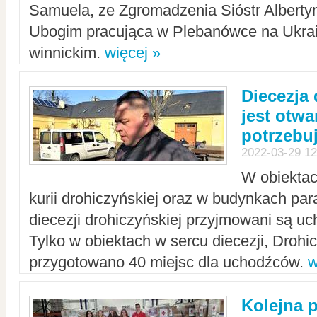
Samuela, ze Zgromadzenia Sióstr Alberty
Ubogim pracująca w Plebanówce na Ukrai
winnickim.
więcej »
Diecezja
jest otwa
potrzebu
2022-03-29 12
W obiektac
kurii drohiczyńskiej oraz w budynkach para
diecezji drohiczyńskiej przyjmowani są uc
Tylko w obiektach w sercu diecezji, Drohi
przygotowano 40 miejsc dla uchodźców.
w
Kolejna 