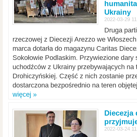
humanita
Ukrainy
2022-03-29 11
Druga part
rzeczowej z Diecezji Arezzo we Włoszech 
marca dotarła do magazynu Caritas Diecez
Sokołowie Podlaskim. Przywiezione dary 
uchodźców z Ukrainy przebywających na t
Drohiczyńskiej. Część z nich zostanie pr
dostarczona bezpośrednio na teren objęte
więcej »
Diecezja
przyjmuj
2022-03-24 11