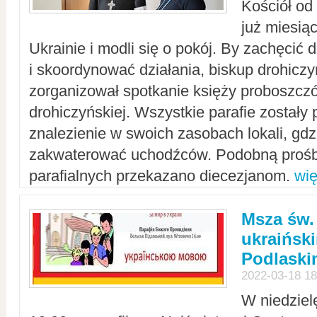
Kościół od
już miesią
Ukrainie i modli się o pokój. By zachęcić
i skoordynować działania, biskup drohicz
zorganizował spotkanie księży proboszczó
drohiczyńskiej. Wszystkie parafie zostały
znalezienie w swoich zasobach lokali, gd
zakwaterować uchodźców. Podobną prośb
parafialnych przekazano diecezjanom.
wię
Msza św.
ukraińsk
Podlaski
2022-03-18 18
W niedziel