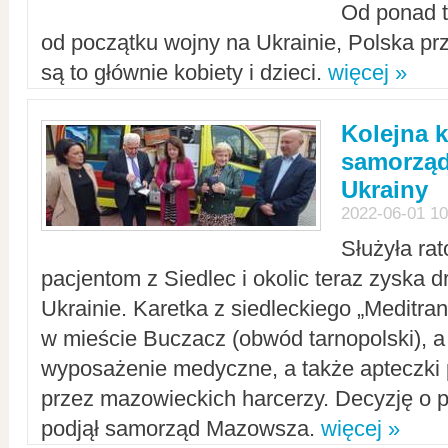
Od ponad tr
od początku wojny na Ukrainie, Polska p
są to głównie kobiety i dzieci.
więcej »
Kolejna k
samorząd
Ukrainy
2022-06-01 10
Służyła ra
pacjentom z Siedlec i okolic teraz zyska d
Ukrainie. Karetka z siedleckiego „Meditrans
w mieście Buczacz (obwód tarnopolski), a
wyposażenie medyczne, a także apteczki
przez mazowieckich harcerzy. Decyzję o 
podjął samorząd Mazowsza.
więcej »