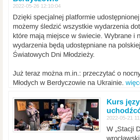
2022-05-26 12:10:04
Dzięki specjalnej platformie udostępnione
możemy śledzić wszystkie wydarzenia dot
które mają miejsce w świecie. Wybrane i 
wydarzenia będą udostępniane na polskiej
Światowych Dni Młodzieży.
Już teraz można m.in.: przeczytać o noc
Młodych w Berdyczowie na Ukrainie.
więc
Kurs języ
uchodźcó
2022-05-21 11
W „Stacji D
wrocławsk