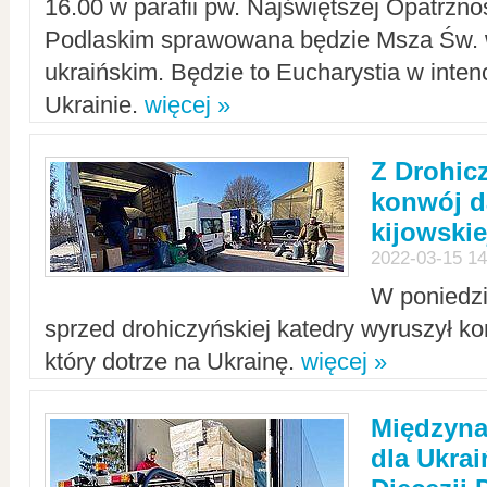
16.00 w parafii pw. Najświętszej Opatrzno
Podlaskim sprawowana będzie Msza Św. 
ukraińskim. Będzie to Eucharystia w intenc
Ukrainie.
więcej »
Z Drohic
konwój d
kijowskie
2022-03-15 14
W poniedzi
sprzed drohiczyńskiej katedry wyruszył k
który dotrze na Ukrainę.
więcej »
Międzyn
dla Ukra