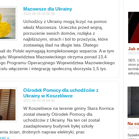
Mazowsze dla Ukrainy
2022-06-09 16:06:39
Uchodźcy z Ukrainy mogą liczyć na pomoc
władz Mazowsza. Ucieczka przed wojną,
porzucenie swoich domów, rozłąka z
najbliższymi, strach i ból to przeżycia, które
zostawiają ślad na długie lata. Dlatego
Jak 
chali do Polski wymagają kompleksowego wsparcia. A w tym
2023-02
rządu Województwa Mazowieckiego otrzyma ponad 13,4
SEO, cz
lnego Programu Operacyjnego Województwa Mazowieckiego
stron p
lu włączenie i integrację społeczną skorzysta 1,5 tys.
techni
witryny
Ośrodek Pomocy dla uchodźców z
Ukrainy w Koszelówce
2022-06-04 09:59:06
W Koszelówce na terenie gminy Stara Kornica
został otwarty Ośrodek Pomocy dla
uchodźców z Ukrainy. Na ten cel został
Na co
zaadaptowany budynek byłej szkoły
2023-02
ia ścian, drobnych napraw elektryki, prac
Sypialn
cej »