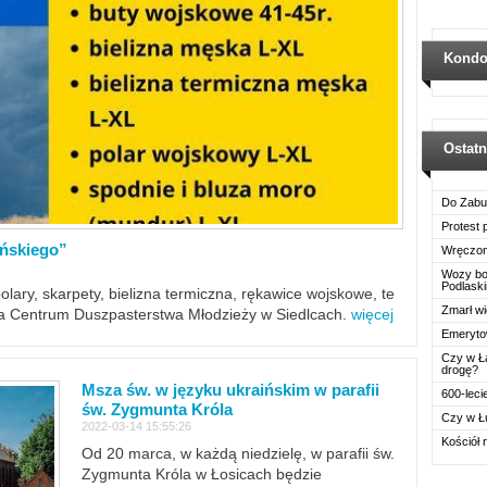
Kondo
Ostat
Do Zabu
Protest
ińskiego”
Wręczon
Wozy boj
Podlask
polary, skarpety, bielizna termiczna, rękawice wojskowe, te
Zmarł wi
ra Centrum Duszpasterstwa Młodzieży w Siedlcach.
więcej
Emerytow
Czy w Ł
drogę?
Msza św. w języku ukraińskim w parafii
600-leci
św. Zygmunta Króla
Czy w Ł
2022-03-14 15:55:26
Kościół 
Od 20 marca, w każdą niedzielę, w parafii św.
Zygmunta Króla w Łosicach będzie