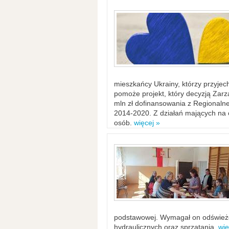
mieszkańcy Ukrainy, którzy przyje
pomoże projekt, który decyzją Za
mln zł dofinansowania z Regiona
2014-2020. Z działań mających na ce
osób.
więcej »
podstawowej. Wymagał on odświeżen
hydraulicznych oraz sprzątania.
wię