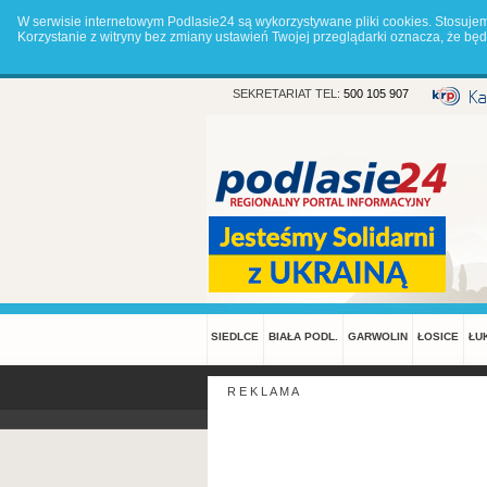
W serwisie internetowym Podlasie24 są wykorzystywane pliki cookies. Stosuje
Korzystanie z witryny bez zmiany ustawień Twojej przeglądarki oznacza, że 
SEKRETARIAT TEL:
500 105 907
SIEDLCE
BIAŁA PODL.
GARWOLIN
ŁOSICE
ŁU
R E K L A M A