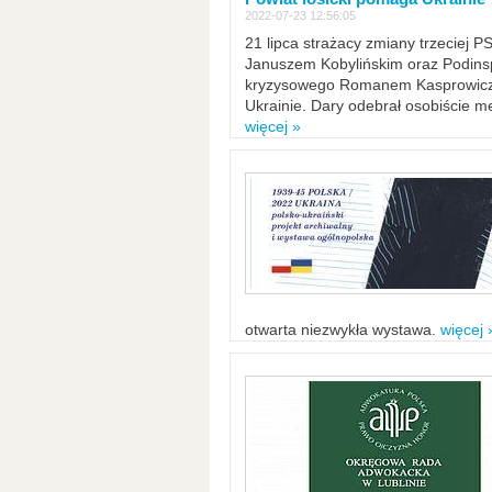
2022-07-23 12:56:05
21 lipca strażacy zmiany trzeciej 
Januszem Kobylińskim oraz Podinsp
kryzysowego Romanem Kasprowicze
Ukrainie. Dary odebrał osobiście m
więcej »
otwarta niezwykła wystawa.
więcej 