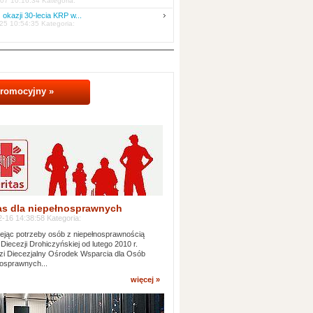
07 10:16:34 Kategoria:
 okazji 30-lecia KRP w...
25 10:54:35 Kategoria:
promocyjny »
as dla niepełnosprawnych
-16 14:38:58 Kategoria:
jąc potrzeby osób z niepełnosprawnością
 Diecezji Drohiczyńskiej od lutego 2010 r.
i Diecezjalny Ośrodek Wsparcia dla Osób
osprawnych...
więcej »