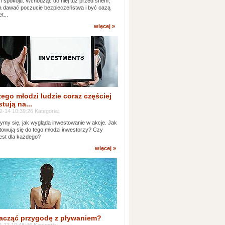
 i spokoju. Wchodząc do niej tuż przed snem,
 dawać poczucie bezpieczeństwa i być oazą
t...
więcej »
ego młodzi ludzie coraz częściej
tują na...
2-14 10:39:26 Kategoria:
ymy się, jak wygląda inwestowanie w akcje. Jak
towują się do tego młodzi inwestorzy? Czy
jest dla każdego?
więcej »
acząć przygodę z pływaniem?