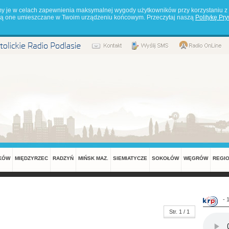
my je w celach zapewnienia maksymalnej wygody użytkowników przy korzystaniu z 
będą one umieszczane w Twoim urządzeniu końcowym. Przeczytaj naszą
Politykę Pr
KÓW
MIĘDZYRZEC
RADZYŃ
MIŃSK MAZ.
SIEMIATYCZE
SOKOŁÓW
WĘGRÓW
REGI
- 
Str. 1 / 1