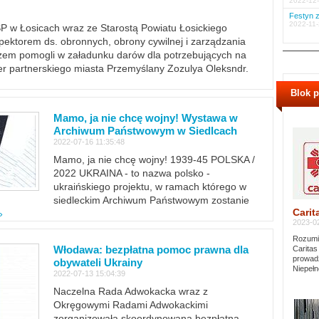
2022-12-
Festyn z
2022-11-
PSP w Łosicach wraz ze Starostą Powiatu Łosickiego
ektorem ds. obronnych, obrony cywilnej i zarządzania
m pomogli w załadunku darów dla potrzebujących na
er partnerskiego miasta Przemyślany Zozulya Oleksndr.
Blok 
Mamo, ja nie chcę wojny! Wystawa w
Archiwum Państwowym w Siedlcach
2022-07-16 11:35:48
Mamo, ja nie chcę wojny! 1939-45 POLSKA /
2022 UKRAINA - to nazwa polsko -
ukraińskiego projektu, w ramach którego w
siedleckim Archiwum Państwowym zostanie
Carit
»
2023-02
Rozumie
Włodawa: bezpłatna pomoc prawna dla
Caritas
prowadz
obywateli Ukrainy
Niepełn
2022-07-13 15:04:39
Naczelna Rada Adwokacka wraz z
Okręgowymi Radami Adwokackimi
zorganizowała skoordynowaną bezpłatną