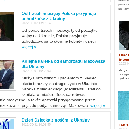
relaksu
powinna
po nawe
Od trzech miesięcy Polska przyjmuje
uchodźców z Ukrainy
2022-06-02 13:13:14
Od ponad trzech miesięcy, tj. od początku
wojny na Ukrainie, Polska przyjmuje
uchodźców, są to głównie kobiety i dzieci.
więcej »
Dlacz
inwes
Kolejna karetka od samorządu Mazowsza
2023-0
dla Ukrainy
Przyjrz
2022-06-01 10:53:03
przygo
Służyła ratownikom i pacjentom z Siedlec i
giełda 
okolic teraz zyska drugie życie w Ukrainie.
Karetka z siedleckiego „Meditransu” trafi do
szpitala w mieście Buczacz (obwód
enie medyczne, a także apteczki przygotowane przez
 przekazaniu pojazdu podjął samorząd Mazowsza.
więcej »
Dzień Dziecka z gośćmi z Ukrainy
Jak z
2022-05-31 10:01:55