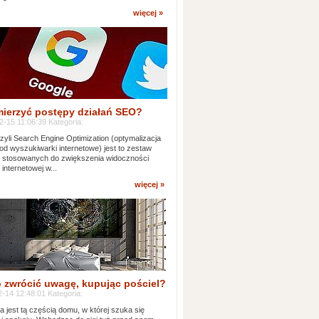
więcej »
mierzyć postępy działań SEO?
-15 11:06:39 Kategoria:
yli Search Engine Optimization (optymalizacja
od wyszukiwarki internetowe) jest to zestaw
k stosowanych do zwiększenia widoczności
 internetowej w...
więcej »
 zwrócić uwagę, kupując pościel?
-14 12:48:01 Kategoria:
ia jest tą częścią domu, w której szuka się