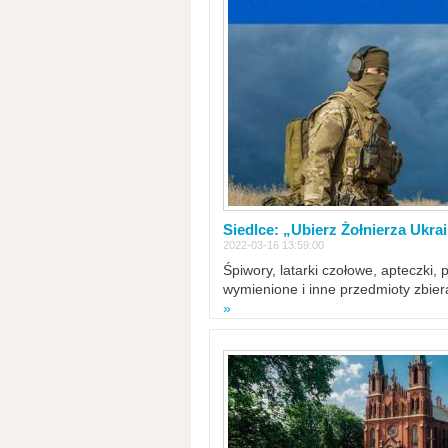
Siedlce: „Ubierz Żołnierza Ukra
2022-03-16 13:59:00
Śpiwory, latarki czołowe, apteczki, 
wymienione i inne przedmioty zbie
»