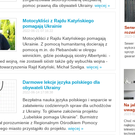
pomoc prawną dla obywateli Ukrainy.
więcej »
Motocykliści z Rajdu Katyńskiego
pomagają Ukrainie
Serw
2022-06-21 07:16:22
rozwi
2023-0
Motocykliści z Rajdu Katyńskiego pomagają
Sewer 
Ukrainie. Z pomocą humanitarną docierają z
wykorz
pomocą m.in. do Plebanówki w okręgu
sprzęt
winnickim, gdzie posługują siostry Albertynki. -
gwaran
ed wojną, nie zostawili sióstr także gdy wybuchła wojna -
towarzyszenia Rajd Katyński, Michał Szeliga.
więcej »
Darmowe lekcje języka polskiego dla
obywateli Ukrainy
2022-06-14 17:08:38
Bezpłatna nauka języka polskiego i wsparcie w
Na ja
załatwieniu codziennych spraw dla uchodźców
uwag
z Ukrainy. To główne założenia projektu
2023-02
„Lubelskie pomaga Ukrainie”. Burmistrz
Choć ni
sał porozumienie z Regionalnym Ośrodkiem Pomocy
najleps
ego miasto przystąpiło do projektu.
więcej »
telewi
technol