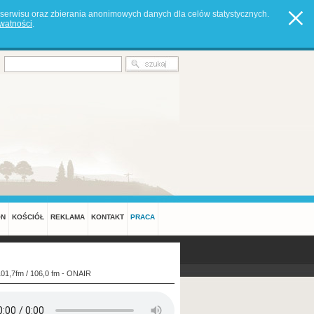
serwisu oraz zbierania anonimowych danych dla celów statystycznych.
ywatności
.
ON
KOŚCIÓŁ
REKLAMA
KONTAKT
PRACA
101,7fm / 106,0 fm - ONAIR