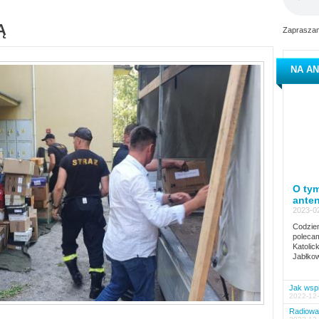
Ą
Zapraszam
NA AN
O tym
ante
2023-02
Codzien
polecam
Katolic
Jabłkow
Jak wspi
2022-12-
Radiowa 