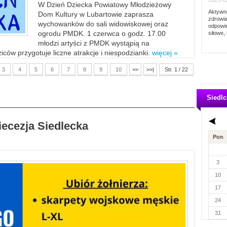
2023-02
W Dzień Dziecka Powiatowy Młodzieżowy
Aktywno
Dom Kultury w Lubartowie zaprasza
zdrowia
wychowanków do sali widowiskowej oraz
odpowie
ogrodu PMDK. 1 czerwca o godz. 17.00
siłowe, 
młodzi artyści z PMDK wystąpią na
ców przygotuje liczne atrakcje i niespodzianki.
więcej »
3
4
5
6
7
8
9
10
>>
>>|
Str. 1 / 22
Siedlc
iecezja Siedlecka
Pon
3
10
17
24
31