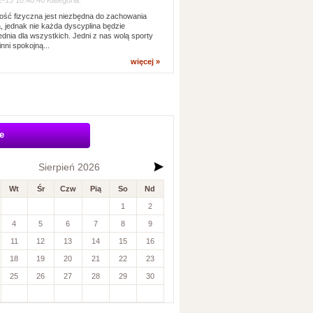
-13 10:48:46 Kategoria:
ść fizyczna jest niezbędna do zachowania
, jednak nie każda dyscyplina będzie
dnia dla wszystkich. Jedni z nas wolą sporty
inni spokojną...
więcej »
e
Sierpień 2026
Wt
Śr
Czw
Pią
So
Nd
1
2
4
5
6
7
8
9
11
12
13
14
15
16
18
19
20
21
22
23
25
26
27
28
29
30