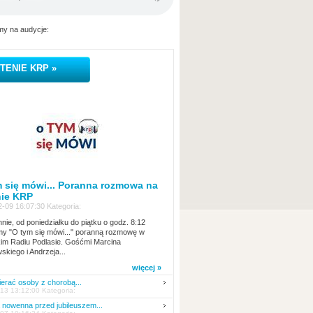
y na audycje:
TENIE KRP »
 się mówi... Poranna rozmowa na
nie KRP
-09 16:07:30 Kategoria:
nie, od poniedziałku do piątku o godz. 8:12
y "O tym się mówi..." poranną rozmowę w
kim Radiu Podlasie. Gośćmi Marcina
skiego i Andrzeja...
więcej »
erać osoby z chorobą...
13 13:12:00 Kategoria:
nowenna przed jubileuszem...