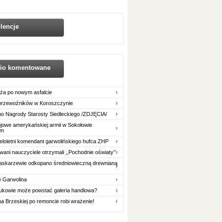
lencje
nio komentowane
ża po nowym asfalcie
 przewoźników w Koroszczynie
o Nagrody Starosty Siedleckiego /ZDJĘCIA/
owe amerykańskiej armii w Sokołowie
im
eloletni komendant garwolińskiego hufca ZHP
ani nauczyciele otrzymali ,,Pochodnie oświaty’’
askarzewie odkopano średniowieczną drewnianą
e Garwolina
ukowie może powstać galeria handlowa?
na Brzeskiej po remoncie robi wrażenie!