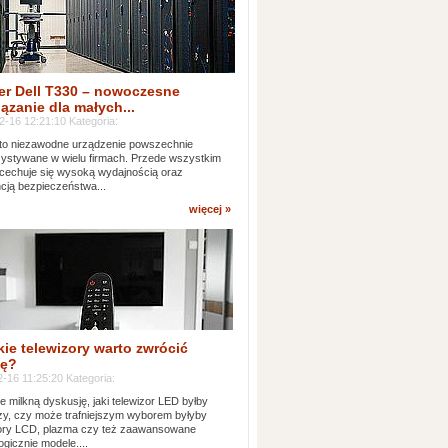
er Dell T330 – nowoczesne
ązanie dla małych...
2-16 12:21:10 Kategoria:
to niezawodne urządzenie powszechnie
ystywane w wielu firmach. Przede wszystkim
 cechuje się wysoką wydajnością oraz
cją bezpieczeństwa...
więcej »
kie telewizory warto zwrócić
ę?
-16 11:25:20 Kategoria:
e milkną dyskusję, jaki telewizor LED byłby
zy, czy może trafniejszym wyborem byłyby
zory LCD, plazma czy też zaawansowane
ogicznie modele....