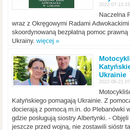
2022-07-13 15
Naczelna 
wraz z Okręgowymi Radami Adwokackimi 
skoordynowaną bezpłatną pomoc prawną d
Ukrainy.
więcej »
Motocykli
Katyński
Ukrainie
2022-06-21 07
Motocykliś
Katyńskiego pomagają Ukrainie. Z pomoc
docierają z pomocą m.in. do Plebanówki w
gdzie posługują siostry Albertynki. - Objęl
jeszcze przed wojną, nie zostawili sióstr 