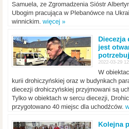
Samuela, ze Zgromadzenia Sióstr Alberty
Ubogim pracująca w Plebanówce na Ukrai
winnickim.
więcej »
Diecezja
jest otwa
potrzebu
2022-03-29 12
W obiektac
kurii drohiczyńskiej oraz w budynkach para
diecezji drohiczyńskiej przyjmowani są uc
Tylko w obiektach w sercu diecezji, Drohi
przygotowano 40 miejsc dla uchodźców.
w
Kolejna 