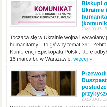
Biskupi 
Ukrainie 
humanit
(komunik
2022-03-15 15
Tocząca się w Ukrainie wojna i wywołany 
humanitarny – to główny temat 391. Zebr
Konferencji Episkopatu Polski, które odbył
15 marca br. w Warszawie.
więcej »
Przewodn
Duszpast
posłudze
przybys
2022-03-15 15