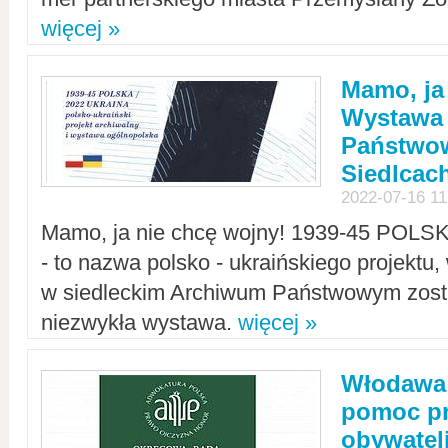
więcej »
Mamo, ja
Wystawa
Państwo
Siedlcac
2022-07-16 11
Mamo, ja nie chcę wojny! 1939-45 POLS
- to nazwa polsko - ukraińskiego projektu
w siedleckim Archiwum Państwowym zosta
niezwykła wystawa.
więcej »
Włodawa:
pomoc pr
obywatel