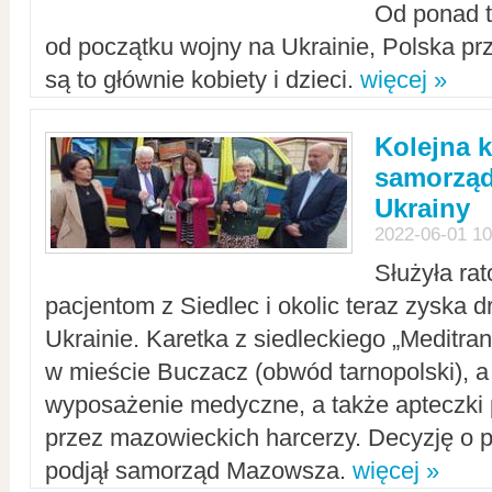
Od ponad tr
od początku wojny na Ukrainie, Polska p
są to głównie kobiety i dzieci.
więcej »
Kolejna k
samorząd
Ukrainy
2022-06-01 10
Służyła ra
pacjentom z Siedlec i okolic teraz zyska d
Ukrainie. Karetka z siedleckiego „Meditrans
w mieście Buczacz (obwód tarnopolski), a
wyposażenie medyczne, a także apteczki
przez mazowieckich harcerzy. Decyzję o 
podjął samorząd Mazowsza.
więcej »