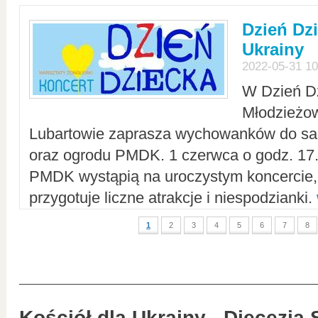
Dzień Dz
Ukrainy
2022-05-31 10
W Dzień D
Młodzieżo
Lubartowie zaprasza wychowanków do sal
oraz ogrodu PMDK. 1 czerwca o godz. 17.0
PMDK wystąpią na uroczystym koncercie
przygotuje liczne atrakcje i niespodzianki.
1
2
3
4
5
6
7
8
Kościół dla Ukrainy - Diecezja 