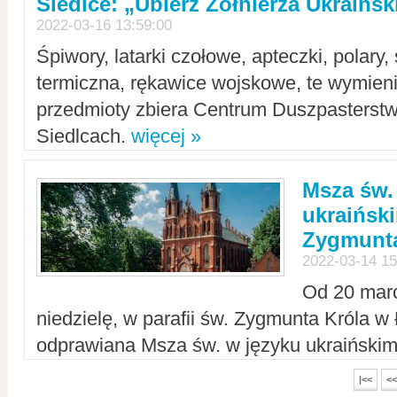
Siedlce: „Ubierz Żołnierza Ukraińs
2022-03-16 13:59:00
Śpiwory, latarki czołowe, apteczki, polary, 
termiczna, rękawice wojskowe, te wymieni
przedmioty zbiera Centrum Duszpasterst
Siedlcach.
więcej »
Msza św.
ukraiński
Zygmunta
2022-03-14 15
Od 20 mar
niedzielę, w parafii św. Zygmunta Króla w
odprawiana Msza św. w języku ukraiński
|<<
<<