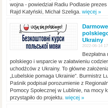
wojna - powiedział Radiu Podlasie preze
Rajd Katyński, Michał Szeliga.
więcej »
Darmowe 
polskiego
Ukrainy
2022-06-14 17
Bezpłatna 
polskiego i wsparcie w załatwieniu codzi
uchodźców z Ukrainy. To główne założenia
„Lubelskie pomaga Ukrainie”. Burmistrz L
Paśnik podpisał porozumienie z Regiona
Pomocy Społecznej w Lublinie, na mocy k
przystąpiło do projektu.
więcej »