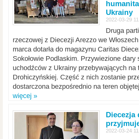
humanita
Ukrainy
2022-03-29 11
Druga part
rzeczowej z Diecezji Arezzo we Włoszech 
marca dotarła do magazynu Caritas Diecez
Sokołowie Podlaskim. Przywiezione dary 
uchodźców z Ukrainy przebywających na t
Drohiczyńskiej. Część z nich zostanie pr
dostarczona bezpośrednio na teren objęte
więcej »
Diecezja
przyjmuj
2022-03-24 11