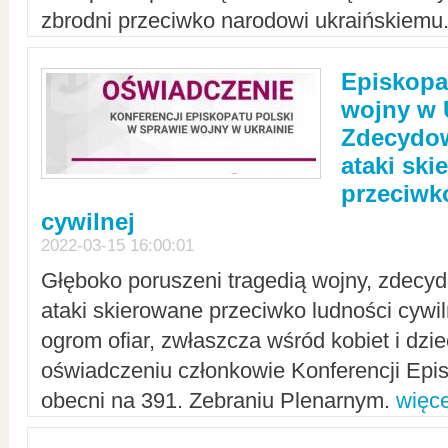
zbrodni przeciwko narodowi ukraińskiemu
Episkopa
wojny w 
Zdecydow
ataki sk
przeciwk
cywilnej
2022-03-15 16:00:01
Głęboko poruszeni tragedią wojny, zdecy
ataki skierowane przeciwko ludności cywi
ogrom ofiar, zwłaszcza wśród kobiet i dzie
oświadczeniu członkowie Konferencji Epis
obecni na 391. Zebraniu Plenarnym.
więce