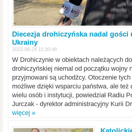
Diecezja drohiczyńska nadal gości
Ukrainy
2022-06-24 11:30:48
W Drohiczynie w obiektach należących do 
drohiczyńskiej niemal od początku wojny 
przyjmowani są uchodźcy. Otoczenie tych 
możliwe dzięki wsparciu państwa, ale też 
wielu osób i instytucji, powiedział Radiu P
Jurczak - dyrektor administracyjny Kurii D
więcej »
Katolicki