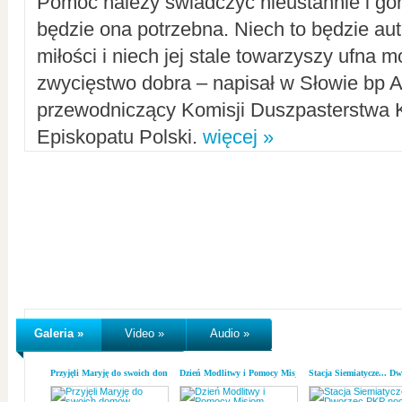
Pomoc należy świadczyć nieustannie i gorl
będzie ona potrzebna. Niech to będzie au
miłości i niech jej stale towarzyszy ufna m
zwycięstwo dobra – napisał w Słowie bp A
przewodniczący Komisji Duszpasterstwa K
Episkopatu Polski.
więcej »
Galeria »
Video »
Audio »
Przyjęli Maryję do swoich domów
Dzień Modlitwy i Pomocy Misjom
Stacja Siemiatycze... D