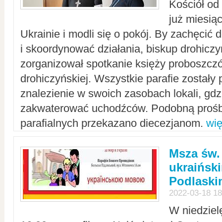
Kościół od
już miesią
Ukrainie i modli się o pokój. By zachęcić
i skoordynować działania, biskup drohicz
zorganizował spotkanie księży proboszczó
drohiczyńskiej. Wszystkie parafie zostały
znalezienie w swoich zasobach lokali, gd
zakwaterować uchodźców. Podobną prośb
parafialnych przekazano diecezjanom.
wię
Msza św.
ukraińsk
Podlaski
2022-03-18 18
W niedziel