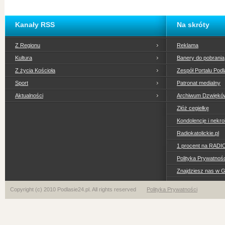
Kanały RSS
Na skróty
Z Regionu
Reklama
Kultura
Banery do pobrania
Z życia Kościoła
Zespół Portalu Podl
Sport
Patronat medialny
Aktualności
Archiwum Dzwiękó
Złóż cegiełkę
Kondolencje i nekro
Radiokatolickie.pl
1 procent na RADI
Polityka Prywatno
Znajdziesz nas w 
Copyright (c) 2010 Podlasie24.pl. All rights reserved
Polityka Prywatności