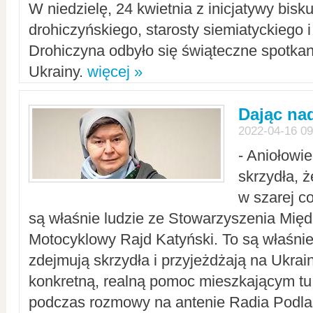
W niedzielę, 24 kwietnia z inicjatywy bisk
drohiczyńskiego, starosty siemiatyckiego i
Drohiczyna odbyło się świąteczne spotka
Ukrainy.
więcej »
Dając nad
2022-04-16 09
- Aniołowi
skrzydła, 
w szarej c
są właśnie ludzie ze Stowarzyszenia Mi
Motocyklowy Rajd Katyński. To są właśnie 
zdejmują skrzydła i przyjeżdżają na Ukrai
konkretną, realną pomoc mieszkającym tu
podczas rozmowy na antenie Radia Podlas