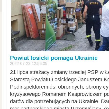
Powiat łosicki pomaga Ukrainie
2022-07-23 12:56:05
21 lipca strażacy zmiany trzeciej PSP w 
Starostą Powiatu Łosickiego Januszem Ko
Podinspektorem ds. obronnych, obrony cyw
kryzysowego Romanem Kasprowiczem po
darów dla potrzebujących na Ukrainie. Dar
mer partnerskiego miasta Przemyślany Zo