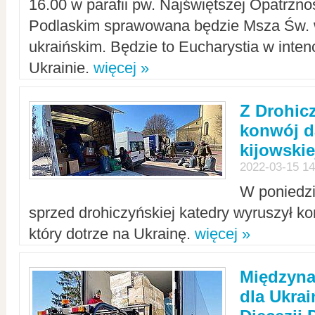
16.00 w parafii pw. Najświętszej Opatrzno
Podlaskim sprawowana będzie Msza Św. 
ukraińskim. Będzie to Eucharystia w intenc
Ukrainie.
więcej »
Z Drohic
konwój d
kijowskie
2022-03-15 14
W poniedzi
sprzed drohiczyńskiej katedry wyruszył k
który dotrze na Ukrainę.
więcej »
Międzyn
dla Ukra