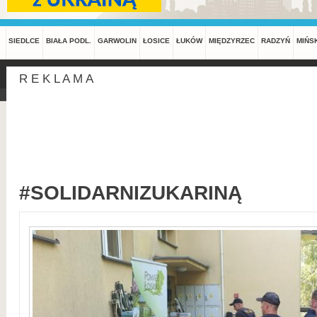
SIEDLCE
BIAŁA PODL.
GARWOLIN
ŁOSICE
ŁUKÓW
MIĘDZYRZEC
RADZYŃ
MIŃS
R E K L A M A
#SOLIDARNIZUKARINĄ