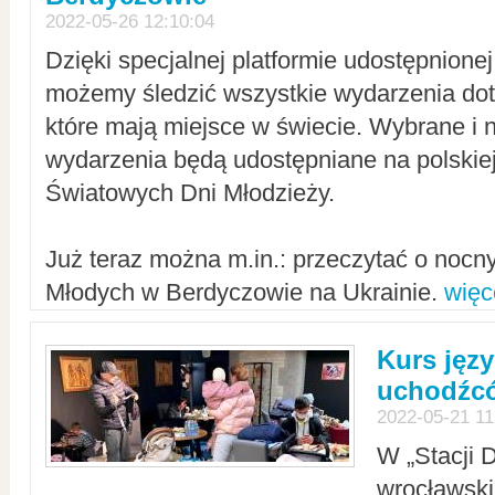
2022-05-26 12:10:04
Dzięki specjalnej platformie udostępnione
możemy śledzić wszystkie wydarzenia dot
które mają miejsce w świecie. Wybrane i 
wydarzenia będą udostępniane na polskiej
Światowych Dni Młodzieży.
Już teraz można m.in.: przeczytać o noc
Młodych w Berdyczowie na Ukrainie.
więc
Kurs języ
uchodźcó
2022-05-21 11
W „Stacji D
wrocławsk