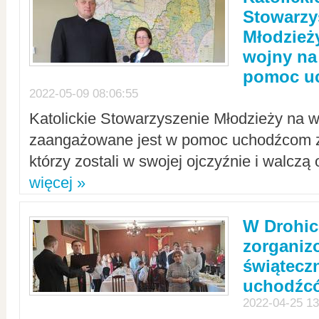
Stowarzy
Młodzież
wojny na 
pomoc u
2022-05-09 08:06:55
Katolickie Stowarzyszenie Młodzieży na w
zaangażowane jest w pomoc uchodźcom z 
którzy zostali w swojej ojczyźnie i walczą 
więcej »
W Drohic
zorgani
świątecz
uchodźc
2022-04-25 13