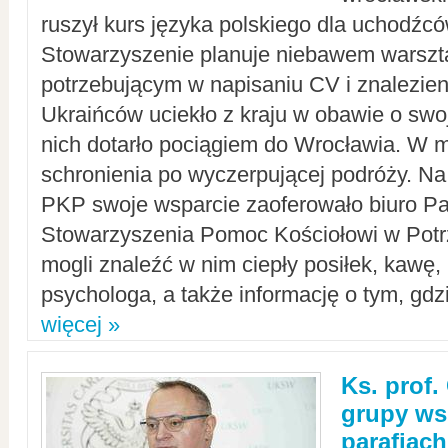
ruszył kurs języka polskiego dla uchodźcó
Stowarzyszenie planuje niebawem warszt
potrzebującym w napisaniu CV i znalezieni
Ukraińców uciekło z kraju w obawie o swoj
nich dotarło pociągiem do Wrocławia. W m
schronienia po wyczerpującej podróży. 
PKP swoje wsparcie zaoferowało biuro P
Stowarzyszenia Pomoc Kościołowi w Potr
mogli znaleźć w nim ciepły posiłek, kawę,
psychologa, a także informację o tym, gdzi
więcej »
Ks. prof.
grupy ws
parafiach