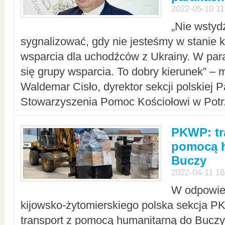
2022-05-10 11
„Nie wstyd
sygnalizować, gdy nie jesteśmy w stanie
wsparcia dla uchodźców z Ukrainy. W para
się grupy wsparcia. To dobry kierunek” – m
Waldemar Cisło, dyrektor sekcji polskiej 
Stowarzyszenia Pomoc Kościołowi w Potr
PKWP: tr
pomocą h
Buczy
2022-04-11 16
W odpowied
kijowsko-żytomierskiego polska sekcja 
transport z pomocą humanitarną do Buczy,