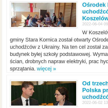
Ośrodek 
uchodźcó
Koszeló
2022-06-04 09
W Koszelów
gminy Stara Kornica został otwarty Ośro
uchodźców z Ukrainy. Na ten cel został 
budynek byłej szkoły podstawowej. Wyma
ścian, drobnych napraw elektryki, prac hy
sprzątania.
więcej »
Od trzec
Polska p
uchodźcó
2022-06-02 13