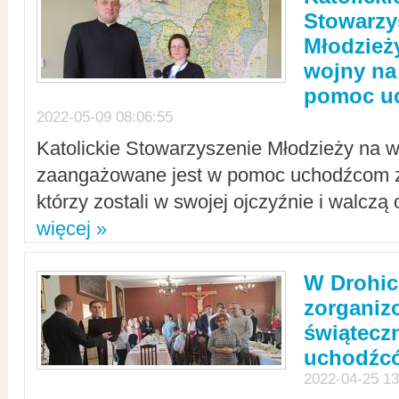
Stowarzy
Młodzież
wojny na 
pomoc u
2022-05-09 08:06:55
Katolickie Stowarzyszenie Młodzieży na w
zaangażowane jest w pomoc uchodźcom z 
którzy zostali w swojej ojczyźnie i walczą 
więcej »
W Drohic
zorgani
świątecz
uchodźc
2022-04-25 13