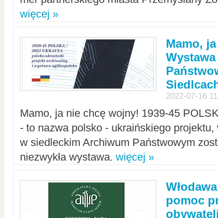
więcej »
Mamo, ja
Wystawa
Państwo
Siedlcac
2022-07-16 11
Mamo, ja nie chcę wojny! 1939-45 POLS
- to nazwa polsko - ukraińskiego projektu
w siedleckim Archiwum Państwowym zosta
niezwykła wystawa.
więcej »
Włodawa:
pomoc pr
obywatel