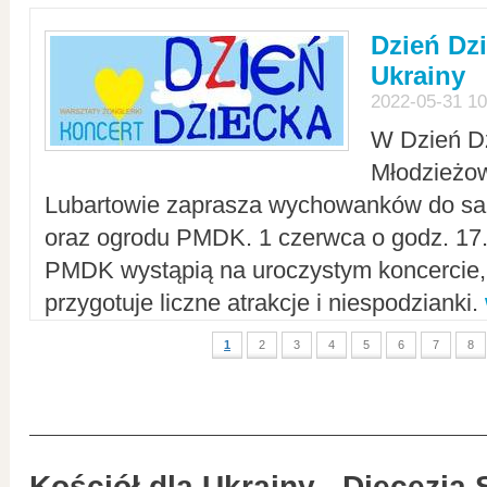
Dzień Dz
Ukrainy
2022-05-31 10
W Dzień D
Młodzieżo
Lubartowie zaprasza wychowanków do sal
oraz ogrodu PMDK. 1 czerwca o godz. 17.0
PMDK wystąpią na uroczystym koncercie
przygotuje liczne atrakcje i niespodzianki.
1
2
3
4
5
6
7
8
Kościół dla Ukrainy - Diecezja 