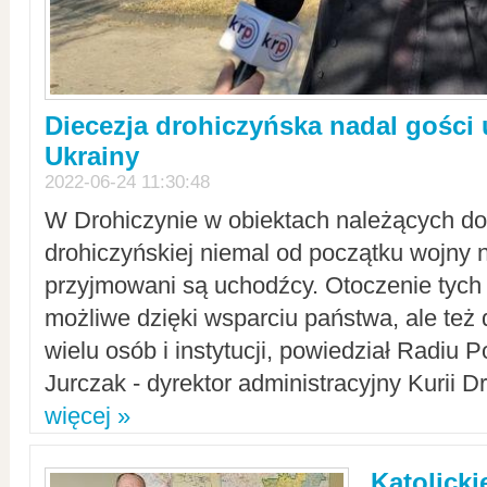
Diecezja drohiczyńska nadal gości
Ukrainy
2022-06-24 11:30:48
W Drohiczynie w obiektach należących do 
drohiczyńskiej niemal od początku wojny 
przyjmowani są uchodźcy. Otoczenie tych 
możliwe dzięki wsparciu państwa, ale też 
wielu osób i instytucji, powiedział Radiu P
Jurczak - dyrektor administracyjny Kurii D
więcej »
Katolicki