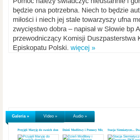
Pomoc należy świadczyć nieustannie i gorl
będzie ona potrzebna. Niech to będzie au
miłości i niech jej stale towarzyszy ufna m
zwycięstwo dobra – napisał w Słowie bp A
przewodniczący Komisji Duszpasterstwa K
Episkopatu Polski.
więcej »
Galeria »
Video »
Audio »
Przyjęli Maryję do swoich domów
Dzień Modlitwy i Pomocy Misjom
Stacja Siemiatycze... D