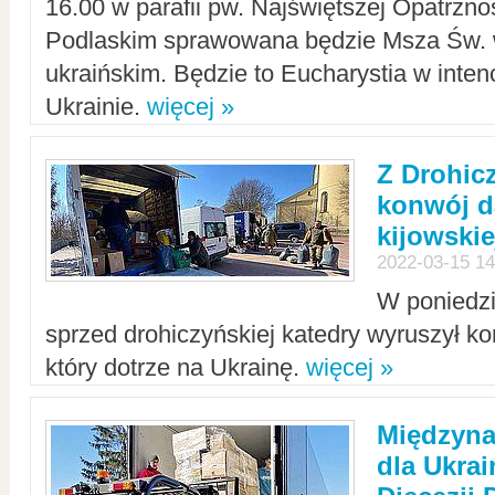
16.00 w parafii pw. Najświętszej Opatrzno
Podlaskim sprawowana będzie Msza Św. 
ukraińskim. Będzie to Eucharystia w intenc
Ukrainie.
więcej »
Z Drohic
konwój d
kijowskie
2022-03-15 14
W poniedzi
sprzed drohiczyńskiej katedry wyruszył k
który dotrze na Ukrainę.
więcej »
Międzyn
dla Ukra