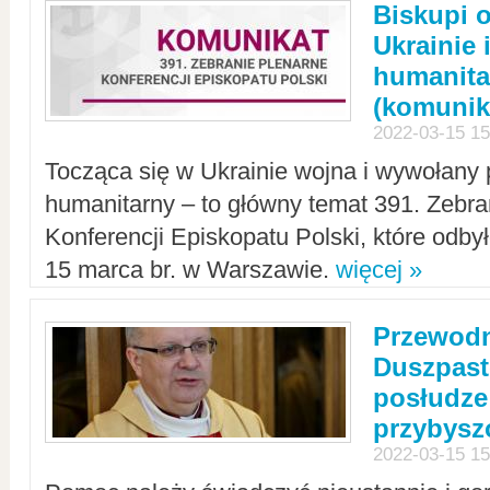
Biskupi 
Ukrainie 
humanit
(komunik
2022-03-15 15
Tocząca się w Ukrainie wojna i wywołany 
humanitarny – to główny temat 391. Zebr
Konferencji Episkopatu Polski, które odbył
15 marca br. w Warszawie.
więcej »
Przewodn
Duszpast
posłudze
przybys
2022-03-15 15