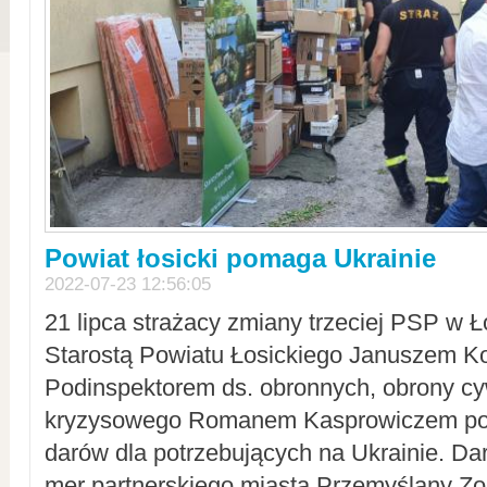
Powiat łosicki pomaga Ukrainie
2022-07-23 12:56:05
21 lipca strażacy zmiany trzeciej PSP w 
Starostą Powiatu Łosickiego Januszem Ko
Podinspektorem ds. obronnych, obrony cyw
kryzysowego Romanem Kasprowiczem po
darów dla potrzebujących na Ukrainie. Dar
mer partnerskiego miasta Przemyślany Zo