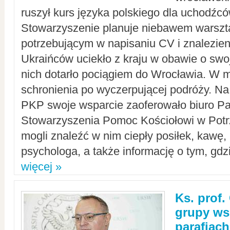
ruszył kurs języka polskiego dla uchodźcó
Stowarzyszenie planuje niebawem warszt
potrzebującym w napisaniu CV i znalezieni
Ukraińców uciekło z kraju w obawie o swoj
nich dotarło pociągiem do Wrocławia. W m
schronienia po wyczerpującej podróży. 
PKP swoje wsparcie zaoferowało biuro P
Stowarzyszenia Pomoc Kościołowi w Potr
mogli znaleźć w nim ciepły posiłek, kawę,
psychologa, a także informację o tym, gdzi
więcej »
Ks. prof.
grupy ws
parafiach