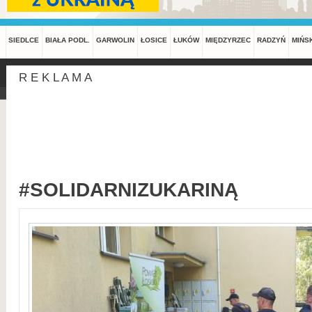
SIEDLCE
BIAŁA PODL.
GARWOLIN
ŁOSICE
ŁUKÓW
MIĘDZYRZEC
RADZYŃ
MIŃS
R E K L A M A
#SOLIDARNIZUKARINĄ