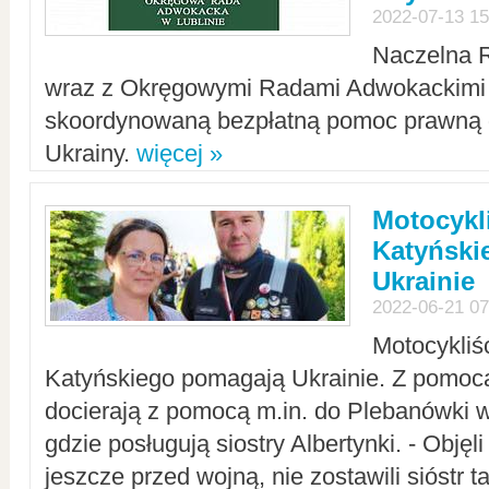
2022-07-13 15
Naczelna 
wraz z Okręgowymi Radami Adwokackimi 
skoordynowaną bezpłatną pomoc prawną d
Ukrainy.
więcej »
Motocykli
Katyński
Ukrainie
2022-06-21 07
Motocykliś
Katyńskiego pomagają Ukrainie. Z pomoc
docierają z pomocą m.in. do Plebanówki w
gdzie posługują siostry Albertynki. - Objęl
jeszcze przed wojną, nie zostawili sióstr 