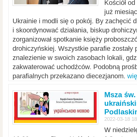
Kościół od
już miesią
Ukrainie i modli się o pokój. By zachęcić
i skoordynować działania, biskup drohicz
zorganizował spotkanie księży proboszczó
drohiczyńskiej. Wszystkie parafie zostały
znalezienie w swoich zasobach lokali, gd
zakwaterować uchodźców. Podobną prośb
parafialnych przekazano diecezjanom.
wię
Msza św.
ukraińsk
Podlaski
2022-03-18 18
W niedziel