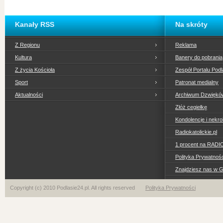
Kanały RSS
Na skróty
Z Regionu
Reklama
Kultura
Banery do pobrania
Z życia Kościoła
Zespół Portalu Podl
Sport
Patronat medialny
Aktualności
Archiwum Dzwiękó
Złóż cegiełkę
Kondolencje i nekro
Radiokatolickie.pl
1 procent na RADI
Polityka Prywatno
Znajdziesz nas w 
Copyright (c) 2010 Podlasie24.pl. All rights reserved
Polityka Prywatności