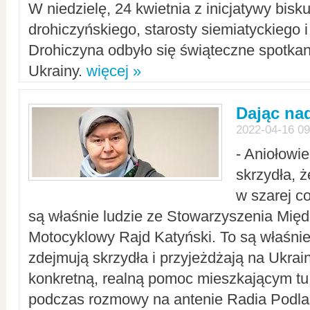
W niedzielę, 24 kwietnia z inicjatywy bisk
drohiczyńskiego, starosty siemiatyckiego i
Drohiczyna odbyło się świąteczne spotka
Ukrainy.
więcej »
Dając nad
2022-04-16 09
- Aniołowi
skrzydła, 
w szarej c
są właśnie ludzie ze Stowarzyszenia Mi
Motocyklowy Rajd Katyński. To są właśnie 
zdejmują skrzydła i przyjeżdżają na Ukrai
konkretną, realną pomoc mieszkającym tu
podczas rozmowy na antenie Radia Podlas