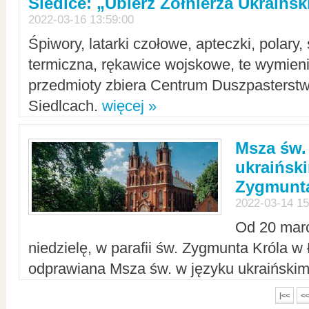
Siedlce: „Ubierz Żołnierza Ukraińs
2022-03-16 13:59:00
Śpiwory, latarki czołowe, apteczki, polary, 
termiczna, rękawice wojskowe, te wymieni
przedmioty zbiera Centrum Duszpasterst
Siedlcach.
więcej »
Msza św.
ukraiński
Zygmunta
2022-03-14 15
Od 20 mar
niedzielę, w parafii św. Zygmunta Króla w
odprawiana Msza św. w języku ukraiński
|<<
<<