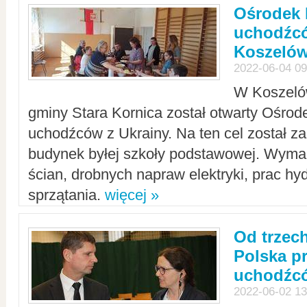
Ośrodek 
uchodźcó
Koszeló
2022-06-04 09
W Koszelów
gminy Stara Kornica został otwarty Ośro
uchodźców z Ukrainy. Na ten cel został 
budynek byłej szkoły podstawowej. Wyma
ścian, drobnych napraw elektryki, prac hy
sprzątania.
więcej »
Od trzec
Polska p
uchodźcó
2022-06-02 13