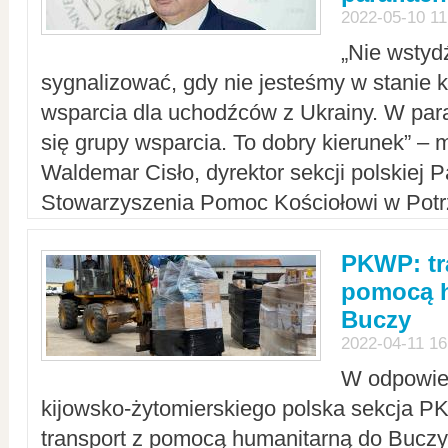
2022-05-10 11
„Nie wstyd
sygnalizować, gdy nie jesteśmy w stanie
wsparcia dla uchodźców z Ukrainy. W para
się grupy wsparcia. To dobry kierunek” – m
Waldemar Cisło, dyrektor sekcji polskiej 
Stowarzyszenia Pomoc Kościołowi w Potr
PKWP: tr
pomocą h
Buczy
2022-04-11 16
W odpowied
kijowsko-żytomierskiego polska sekcja 
transport z pomocą humanitarną do Buczy,