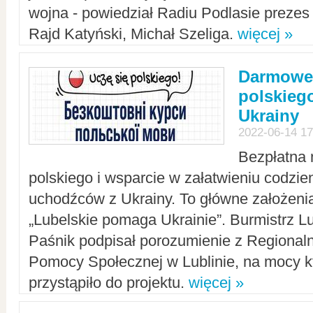
wojna - powiedział Radiu Podlasie preze
Rajd Katyński, Michał Szeliga.
więcej »
Darmowe 
polskiego
Ukrainy
2022-06-14 17
Bezpłatna 
polskiego i wsparcie w załatwieniu codzi
uchodźców z Ukrainy. To główne założenia
„Lubelskie pomaga Ukrainie”. Burmistrz L
Paśnik podpisał porozumienie z Regiona
Pomocy Społecznej w Lublinie, na mocy k
przystąpiło do projektu.
więcej »