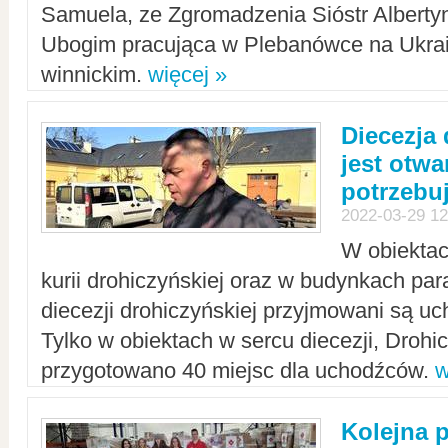
Samuela, ze Zgromadzenia Sióstr Alberty
Ubogim pracująca w Plebanówce na Ukrai
winnickim.
więcej »
Diecezja
jest otwa
potrzebu
2022-03-29 12
W obiektac
kurii drohiczyńskiej oraz w budynkach para
diecezji drohiczyńskiej przyjmowani są uc
Tylko w obiektach w sercu diecezji, Drohi
przygotowano 40 miejsc dla uchodźców.
w
Kolejna 