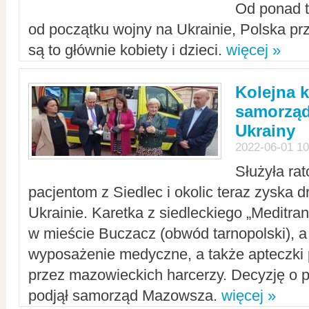
Od ponad tr
od początku wojny na Ukrainie, Polska p
są to głównie kobiety i dzieci.
więcej »
Kolejna k
samorząd
Ukrainy
2022-06-01 10
Służyła ra
pacjentom z Siedlec i okolic teraz zyska d
Ukrainie. Karetka z siedleckiego „Meditrans
w mieście Buczacz (obwód tarnopolski), a
wyposażenie medyczne, a także apteczki
przez mazowieckich harcerzy. Decyzję o 
podjął samorząd Mazowsza.
więcej »