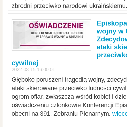
zbrodni przeciwko narodowi ukraińskiemu
Episkopa
wojny w 
Zdecydow
ataki sk
przeciwk
cywilnej
2022-03-15 16:00:01
Głęboko poruszeni tragedią wojny, zdecy
ataki skierowane przeciwko ludności cywi
ogrom ofiar, zwłaszcza wśród kobiet i dzie
oświadczeniu członkowie Konferencji Epis
obecni na 391. Zebraniu Plenarnym.
więce