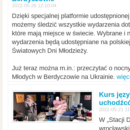
2022-05-26 12:10:04
Dzięki specjalnej platformie udostępnione
możemy śledzić wszystkie wydarzenia dot
które mają miejsce w świecie. Wybrane i 
wydarzenia będą udostępniane na polskiej
Światowych Dni Młodzieży.
Już teraz można m.in.: przeczytać o noc
Młodych w Berdyczowie na Ukrainie.
więc
Kurs języ
uchodźcó
2022-05-21 11
W „Stacji D
wrocławsk