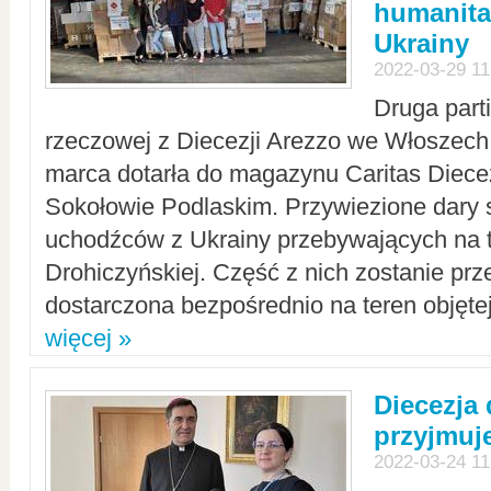
humanita
Ukrainy
2022-03-29 11
Druga part
rzeczowej z Diecezji Arezzo we Włoszech 
marca dotarła do magazynu Caritas Diecez
Sokołowie Podlaskim. Przywiezione dary 
uchodźców z Ukrainy przebywających na t
Drohiczyńskiej. Część z nich zostanie pr
dostarczona bezpośrednio na teren objęte
więcej »
Diecezja
przyjmuj
2022-03-24 11