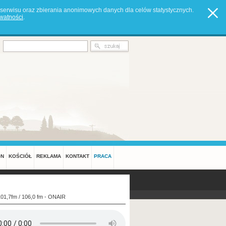
serwisu oraz zbierania anonimowych danych dla celów statystycznych.
ywatności
.
ON
KOŚCIÓŁ
REKLAMA
KONTAKT
PRACA
101,7fm / 106,0 fm - ONAIR