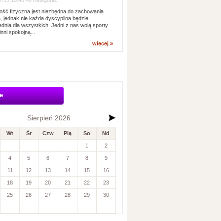
-13 10:48:46 Kategoria:
ść fizyczna jest niezbędna do zachowania
, jednak nie każda dyscyplina będzie
dnia dla wszystkich. Jedni z nas wolą sporty
inni spokojną...
więcej »
e
Sierpień 2026
Wt
Śr
Czw
Pią
So
Nd
1
2
4
5
6
7
8
9
11
12
13
14
15
16
18
19
20
21
22
23
25
26
27
28
29
30