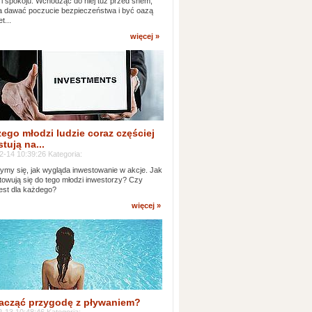
 i spokoju. Wchodząc do niej tuż przed snem,
 dawać poczucie bezpieczeństwa i być oazą
t...
więcej »
ego młodzi ludzie coraz częściej
tują na...
2-14 10:39:26 Kategoria:
ymy się, jak wygląda inwestowanie w akcje. Jak
towują się do tego młodzi inwestorzy? Czy
jest dla każdego?
więcej »
acząć przygodę z pływaniem?