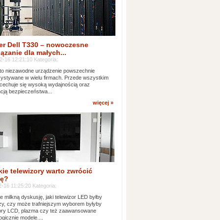
er Dell T330 – nowoczesne
ązanie dla małych...
2-16 12:21:10 Kategoria:
to niezawodne urządzenie powszechnie
ystywane w wielu firmach. Przede wszystkim
 cechuje się wysoką wydajnością oraz
cją bezpieczeństwa...
więcej »
kie telewizory warto zwrócić
ę?
-16 11:25:20 Kategoria:
e milkną dyskusję, jaki telewizor LED byłby
zy, czy może trafniejszym wyborem byłyby
zory LCD, plazma czy też zaawansowane
ogicznie modele....