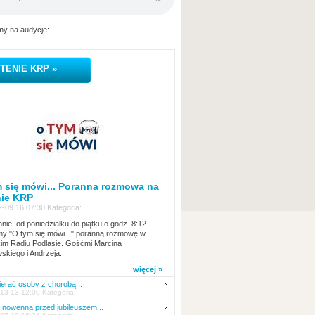
y na audycje:
TENIE KRP »
 się mówi... Poranna rozmowa na
nie KRP
-09 16:07:30 Kategoria:
nie, od poniedziałku do piątku o godz. 8:12
y "O tym się mówi..." poranną rozmowę w
kim Radiu Podlasie. Gośćmi Marcina
skiego i Andrzeja...
więcej »
erać osoby z chorobą...
13 13:12:00 Kategoria:
nowenna przed jubileuszem...