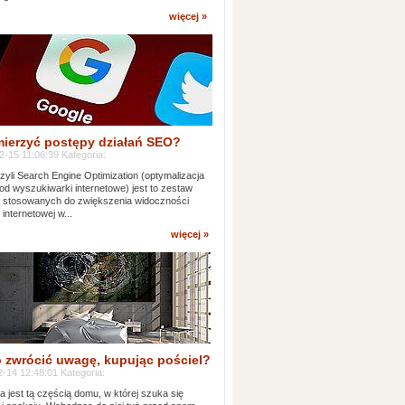
więcej »
mierzyć postępy działań SEO?
-15 11:06:39 Kategoria:
yli Search Engine Optimization (optymalizacja
od wyszukiwarki internetowe) jest to zestaw
k stosowanych do zwiększenia widoczności
 internetowej w...
więcej »
 zwrócić uwagę, kupując pościel?
-14 12:48:01 Kategoria:
ia jest tą częścią domu, w której szuka się