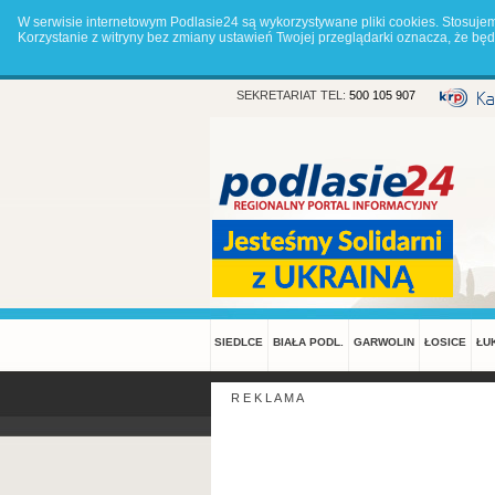
W serwisie internetowym Podlasie24 są wykorzystywane pliki cookies. Stosuje
Korzystanie z witryny bez zmiany ustawień Twojej przeglądarki oznacza, że 
SEKRETARIAT TEL:
500 105 907
SIEDLCE
BIAŁA PODL.
GARWOLIN
ŁOSICE
ŁU
R E K L A M A