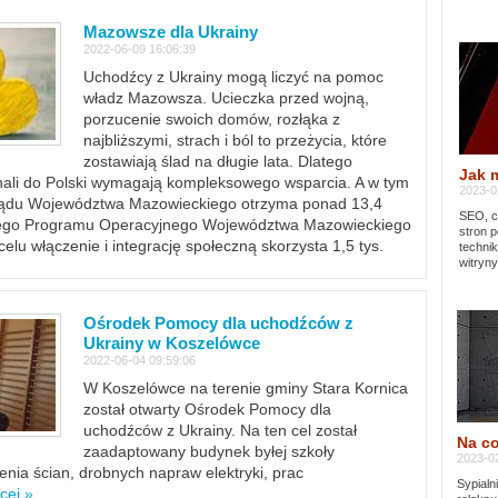
Mazowsze dla Ukrainy
2022-06-09 16:06:39
Uchodźcy z Ukrainy mogą liczyć na pomoc
władz Mazowsza. Ucieczka przed wojną,
porzucenie swoich domów, rozłąka z
najbliższymi, strach i ból to przeżycia, które
zostawiają ślad na długie lata. Dlatego
Jak 
chali do Polski wymagają kompleksowego wsparcia. A w tym
2023-02
rządu Województwa Mazowieckiego otrzyma ponad 13,4
SEO, cz
lnego Programu Operacyjnego Województwa Mazowieckiego
stron p
lu włączenie i integrację społeczną skorzysta 1,5 tys.
techni
witryny
Ośrodek Pomocy dla uchodźców z
Ukrainy w Koszelówce
2022-06-04 09:59:06
W Koszelówce na terenie gminy Stara Kornica
został otwarty Ośrodek Pomocy dla
uchodźców z Ukrainy. Na ten cel został
Na co
zaadaptowany budynek byłej szkoły
2023-02
ia ścian, drobnych napraw elektryki, prac
Sypialn
cej »