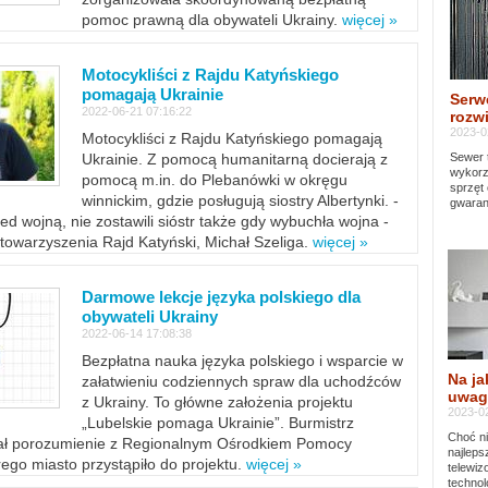
pomoc prawną dla obywateli Ukrainy.
więcej »
Motocykliści z Rajdu Katyńskiego
pomagają Ukrainie
Serw
2022-06-21 07:16:22
rozwi
2023-0
Motocykliści z Rajdu Katyńskiego pomagają
Sewer 
Ukrainie. Z pomocą humanitarną docierają z
wykorz
pomocą m.in. do Plebanówki w okręgu
sprzęt
winnickim, gdzie posługują siostry Albertynki. -
gwaran
ed wojną, nie zostawili sióstr także gdy wybuchła wojna -
towarzyszenia Rajd Katyński, Michał Szeliga.
więcej »
Darmowe lekcje języka polskiego dla
obywateli Ukrainy
2022-06-14 17:08:38
Bezpłatna nauka języka polskiego i wsparcie w
Na ja
załatwieniu codziennych spraw dla uchodźców
uwag
z Ukrainy. To główne założenia projektu
2023-02
„Lubelskie pomaga Ukrainie”. Burmistrz
Choć ni
sał porozumienie z Regionalnym Ośrodkiem Pomocy
najleps
ego miasto przystąpiło do projektu.
więcej »
telewi
technol