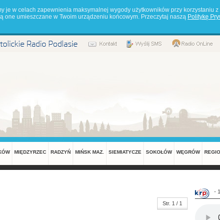
my je w celach zapewnienia maksymalnej wygody użytkowników przy korzystaniu z 
będą one umieszczane w Twoim urządzeniu końcowym. Przeczytaj naszą
Politykę Pr
KÓW
MIĘDZYRZEC
RADZYŃ
MIŃSK MAZ.
SIEMIATYCZE
SOKOŁÓW
WĘGRÓW
REGI
- 
Str. 1 / 1