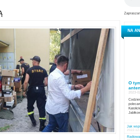
Ą
Zapraszam
NA AN
O tym
ante
2023-02
Codzien
polecam
Katolic
Jabłkow
Jak wspi
2022-12-
Radiowa 