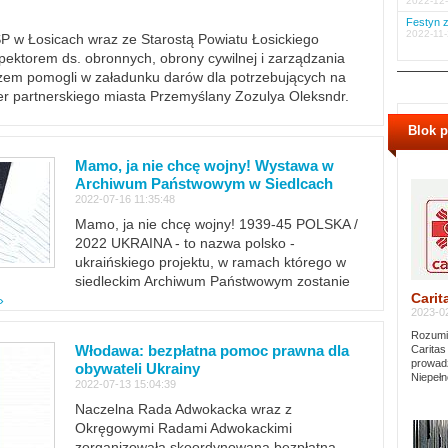
2022-12-
Festyn z
2022-11-
PSP w Łosicach wraz ze Starostą Powiatu Łosickiego
ektorem ds. obronnych, obrony cywilnej i zarządzania
m pomogli w załadunku darów dla potrzebujących na
er partnerskiego miasta Przemyślany Zozulya Oleksndr.
Blok 
Mamo, ja nie chcę wojny! Wystawa w
Archiwum Państwowym w Siedlcach
2022-07-16 11:35:48
Mamo, ja nie chcę wojny! 1939-45 POLSKA /
2022 UKRAINA - to nazwa polsko -
ukraińskiego projektu, w ramach którego w
siedleckim Archiwum Państwowym zostanie
Carit
»
2023-02
Rozumie
Włodawa: bezpłatna pomoc prawna dla
Caritas
prowadz
obywateli Ukrainy
Niepełn
2022-07-13 15:04:39
Naczelna Rada Adwokacka wraz z
Okręgowymi Radami Adwokackimi
zorganizowała skoordynowaną bezpłatną