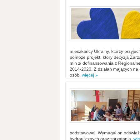
mieszkańcy Ukrainy, którzy przyje
pomoże projekt, który decyzją Za
mln zł dofinansowania z Regiona
2014-2020. Z działań mających na ce
osób.
więcej »
podstawowej. Wymagał on odświeżen
hydraulicznych oraz sprzątania.
wię