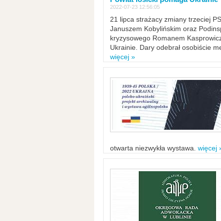
2022-07-23 12:56:05
21 lipca strażacy zmiany trzeciej 
Januszem Kobylińskim oraz Podinsp
kryzysowego Romanem Kasprowicze
Ukrainie. Dary odebrał osobiście m
więcej »
otwarta niezwykła wystawa.
więcej 