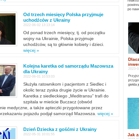
relaksu
powinna
po nawe
Od trzech miesięcy Polska przyjmuje
uchodźców z Ukrainy
2022-06-02 13:13:14
Od ponad trzech miesięcy, tj. od początku
wojny na Ukrainie, Polska przyjmuje
uchodźców, są to głównie kobiety i dzieci.
więcej »
Dlacz
inwes
Kolejna karetka od samorządu Mazowsza
2023-0
dla Ukrainy
Przyjrz
2022-06-01 10:53:03
przygo
Służyła ratownikom i pacjentom z Siedlec i
giełda 
okolic teraz zyska drugie życie w Ukrainie.
Karetka z siedleckiego „Meditransu” trafi do
szpitala w mieście Buczacz (obwód
enie medyczne, a także apteczki przygotowane przez
 przekazaniu pojazdu podjął samorząd Mazowsza.
więcej »
Dzień Dziecka z gośćmi z Ukrainy
Jak z
2022-05-31 10:01:55