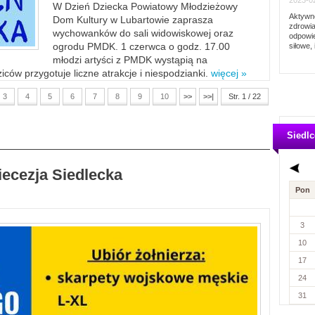
2023-02
W Dzień Dziecka Powiatowy Młodzieżowy
Aktywno
Dom Kultury w Lubartowie zaprasza
zdrowia
wychowanków do sali widowiskowej oraz
odpowie
ogrodu PMDK. 1 czerwca o godz. 17.00
siłowe, 
młodzi artyści z PMDK wystąpią na
ców przygotuje liczne atrakcje i niespodzianki.
więcej »
3
4
5
6
7
8
9
10
>>
>>|
Str. 1 / 22
Siedlc
iecezja Siedlecka
Pon
3
10
17
24
31