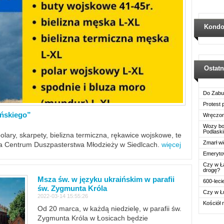
Kondo
Ostat
Do Zabu
Protest
ińskiego”
Wręczon
Wozy boj
Podlask
polary, skarpety, bielizna termiczna, rękawice wojskowe, te
Zmarł wi
ra Centrum Duszpasterstwa Młodzieży w Siedlcach.
więcej
Emerytow
Czy w Ł
drogę?
Msza św. w języku ukraińskim w parafii
600-leci
św. Zygmunta Króla
Czy w Ł
2022-03-14 15:55:26
Kościół 
Od 20 marca, w każdą niedzielę, w parafii św.
Zygmunta Króla w Łosicach będzie