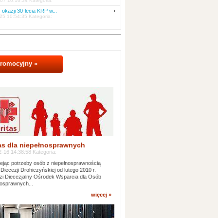
07 10:16:34 Kategoria:
 okazji 30-lecia KRP w...
25 10:54:35 Kategoria:
promocyjny »
as dla niepełnosprawnych
-16 14:38:58 Kategoria:
jąc potrzeby osób z niepełnosprawnością
 Diecezji Drohiczyńskiej od lutego 2010 r.
i Diecezjalny Ośrodek Wsparcia dla Osób
osprawnych...
więcej »