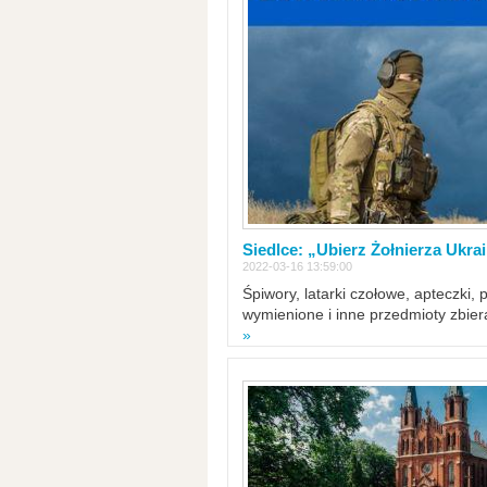
Siedlce: „Ubierz Żołnierza Ukra
2022-03-16 13:59:00
Śpiwory, latarki czołowe, apteczki, 
wymienione i inne przedmioty zbie
»