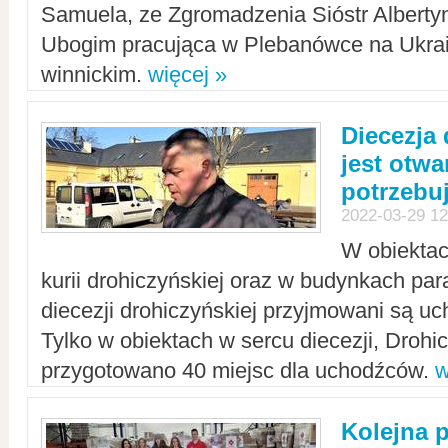
Samuela, ze Zgromadzenia Sióstr Alberty
Ubogim pracująca w Plebanówce na Ukrai
winnickim.
więcej »
Diecezja
jest otwa
potrzebu
2022-03-29 12
W obiektac
kurii drohiczyńskiej oraz w budynkach para
diecezji drohiczyńskiej przyjmowani są uc
Tylko w obiektach w sercu diecezji, Drohi
przygotowano 40 miejsc dla uchodźców.
w
Kolejna 