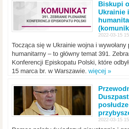
Biskupi 
Ukrainie 
humanit
(komunik
2022-03-15 15
Tocząca się w Ukrainie wojna i wywołany 
humanitarny – to główny temat 391. Zebr
Konferencji Episkopatu Polski, które odbył
15 marca br. w Warszawie.
więcej »
Przewodn
Duszpast
posłudze
przybys
2022-03-15 15