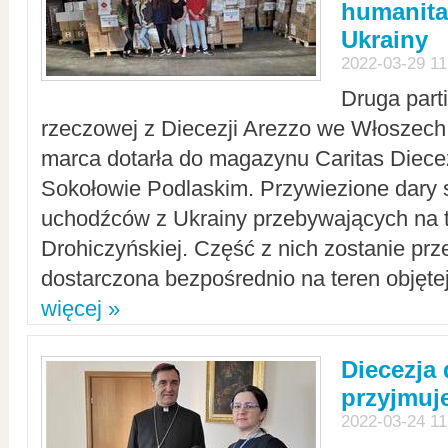
humanita
Ukrainy
2022-03-29 11
Druga part
rzeczowej z Diecezji Arezzo we Włoszech 
marca dotarła do magazynu Caritas Diecez
Sokołowie Podlaskim. Przywiezione dary 
uchodźców z Ukrainy przebywających na t
Drohiczyńskiej. Część z nich zostanie pr
dostarczona bezpośrednio na teren objęte
więcej »
Diecezja
przyjmuj
2022-03-24 11