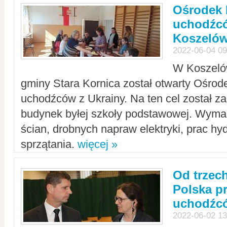
Ośrodek 
uchodźcó
Koszeló
2022-06-04 09
W Koszelów
gminy Stara Kornica został otwarty Ośro
uchodźców z Ukrainy. Na ten cel został 
budynek byłej szkoły podstawowej. Wyma
ścian, drobnych napraw elektryki, prac hy
sprzątania.
więcej »
Od trzec
Polska p
uchodźcó
2022-06-02 13