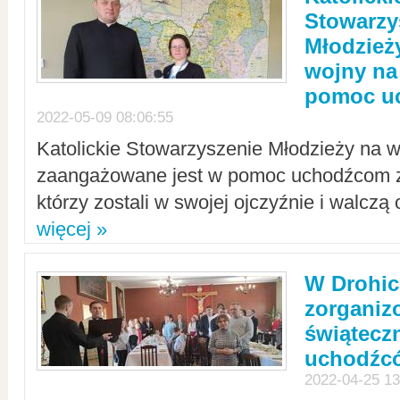
Stowarzy
Młodzież
wojny na 
pomoc u
2022-05-09 08:06:55
Katolickie Stowarzyszenie Młodzieży na w
zaangażowane jest w pomoc uchodźcom z 
którzy zostali w swojej ojczyźnie i walczą 
więcej »
W Drohic
zorgani
świątecz
uchodźc
2022-04-25 13