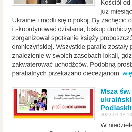
Kościół od
już miesią
Ukrainie i modli się o pokój. By zachęcić
i skoordynować działania, biskup drohicz
zorganizował spotkanie księży proboszczó
drohiczyńskiej. Wszystkie parafie zostały
znalezienie w swoich zasobach lokali, gd
zakwaterować uchodźców. Podobną prośb
parafialnych przekazano diecezjanom.
wię
Msza św.
ukraińsk
Podlaski
2022-03-18 18
W niedziel