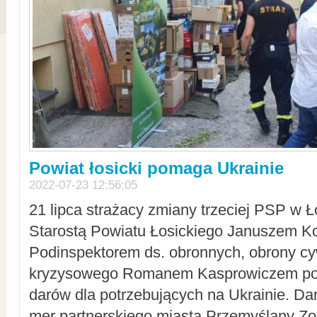
Powiat łosicki pomaga Ukrainie
2022-07-23 12:56:05
21 lipca strażacy zmiany trzeciej PSP w 
Starostą Powiatu Łosickiego Januszem Ko
Podinspektorem ds. obronnych, obrony cyw
kryzysowego Romanem Kasprowiczem po
darów dla potrzebujących na Ukrainie. Dar
mer partnerskiego miasta Przemyślany Zo