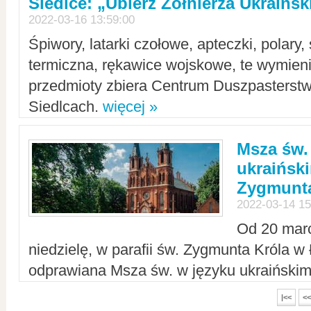
Siedlce: „Ubierz Żołnierza Ukraińs
2022-03-16 13:59:00
Śpiwory, latarki czołowe, apteczki, polary, 
termiczna, rękawice wojskowe, te wymieni
przedmioty zbiera Centrum Duszpasterst
Siedlcach.
więcej »
Msza św.
ukraiński
Zygmunta
2022-03-14 15
Od 20 mar
niedzielę, w parafii św. Zygmunta Króla w
odprawiana Msza św. w języku ukraiński
|<<
<<