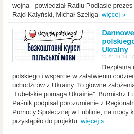
wojna - powiedział Radiu Podlasie preze
Rajd Katyński, Michał Szeliga.
więcej »
Darmowe 
polskiego
Ukrainy
2022-06-14 17
Bezpłatna 
polskiego i wsparcie w załatwieniu codzi
uchodźców z Ukrainy. To główne założenia
„Lubelskie pomaga Ukrainie”. Burmistrz L
Paśnik podpisał porozumienie z Regiona
Pomocy Społecznej w Lublinie, na mocy k
przystąpiło do projektu.
więcej »