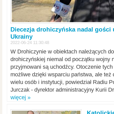
Diecezja drohiczyńska nadal gości
Ukrainy
2022-06-24 11:30:48
W Drohiczynie w obiektach należących do 
drohiczyńskiej niemal od początku wojny 
przyjmowani są uchodźcy. Otoczenie tych 
możliwe dzięki wsparciu państwa, ale też 
wielu osób i instytucji, powiedział Radiu P
Jurczak - dyrektor administracyjny Kurii D
więcej »
Katolicki