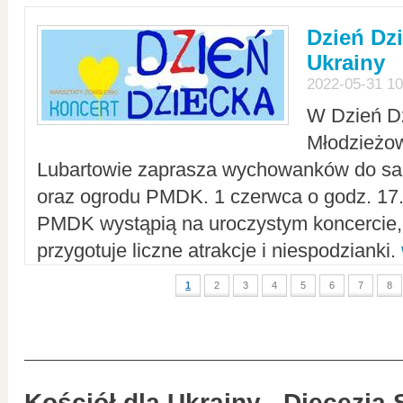
Dzień Dz
Ukrainy
2022-05-31 10
W Dzień D
Młodzieżo
Lubartowie zaprasza wychowanków do sal
oraz ogrodu PMDK. 1 czerwca o godz. 17.0
PMDK wystąpią na uroczystym koncercie
przygotuje liczne atrakcje i niespodzianki.
1
2
3
4
5
6
7
8
Kościół dla Ukrainy - Diecezja 