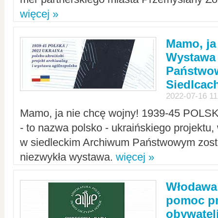
więcej »
Mamo, ja
Wystawa
Państwo
Siedlcac
2022-07-16 11
Mamo, ja nie chcę wojny! 1939-45 POLS
- to nazwa polsko - ukraińskiego projektu
w siedleckim Archiwum Państwowym zosta
niezwykła wystawa.
więcej »
Włodawa:
pomoc pr
obywatel