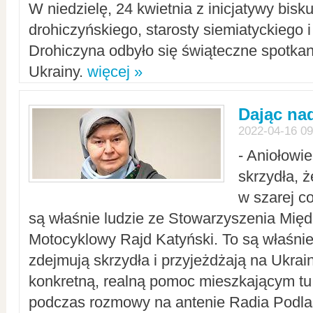
W niedzielę, 24 kwietnia z inicjatywy bisk
drohiczyńskiego, starosty siemiatyckiego i
Drohiczyna odbyło się świąteczne spotka
Ukrainy.
więcej »
Dając nad
2022-04-16 09
- Aniołowi
skrzydła, 
w szarej c
są właśnie ludzie ze Stowarzyszenia Mi
Motocyklowy Rajd Katyński. To są właśnie 
zdejmują skrzydła i przyjeżdżają na Ukrai
konkretną, realną pomoc mieszkającym tu
podczas rozmowy na antenie Radia Podlas