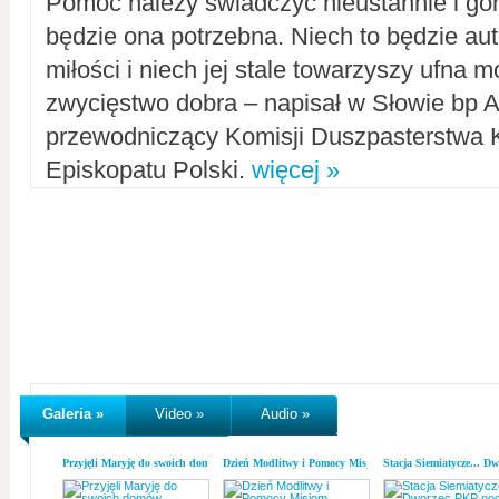
Pomoc należy świadczyć nieustannie i gorl
będzie ona potrzebna. Niech to będzie au
miłości i niech jej stale towarzyszy ufna m
zwycięstwo dobra – napisał w Słowie bp A
przewodniczący Komisji Duszpasterstwa K
Episkopatu Polski.
więcej »
Galeria »
Video »
Audio »
Przyjęli Maryję do swoich domów
Dzień Modlitwy i Pomocy Misjom
Stacja Siemiatycze... D