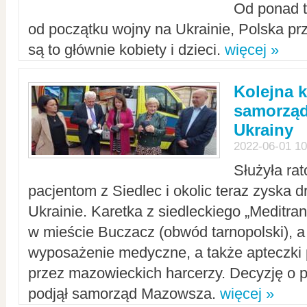
Od ponad tr
od początku wojny na Ukrainie, Polska p
są to głównie kobiety i dzieci.
więcej »
Kolejna k
samorząd
Ukrainy
2022-06-01 10
Służyła ra
pacjentom z Siedlec i okolic teraz zyska d
Ukrainie. Karetka z siedleckiego „Meditrans
w mieście Buczacz (obwód tarnopolski), a
wyposażenie medyczne, a także apteczki
przez mazowieckich harcerzy. Decyzję o 
podjął samorząd Mazowsza.
więcej »