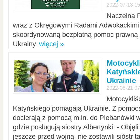
2022-07-13 15
Naczelna 
wraz z Okręgowymi Radami Adwokackimi 
skoordynowaną bezpłatną pomoc prawną d
Ukrainy.
więcej »
Motocykli
Katyński
Ukrainie
2022-06-21 07
Motocykliś
Katyńskiego pomagają Ukrainie. Z pomoc
docierają z pomocą m.in. do Plebanówki w
gdzie posługują siostry Albertynki. - Objęl
jeszcze przed wojną, nie zostawili sióstr 