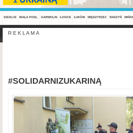
SIEDLCE
BIAŁA PODL.
GARWOLIN
ŁOSICE
ŁUKÓW
MIĘDZYRZEC
RADZYŃ
MIŃS
R E K L A M A
#SOLIDARNIZUKARINĄ