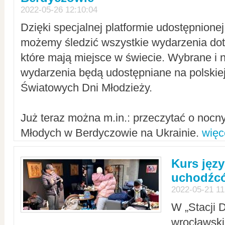
2022-05-26 12:10:04
Dzięki specjalnej platformie udostępnione
możemy śledzić wszystkie wydarzenia dot
które mają miejsce w świecie. Wybrane i 
wydarzenia będą udostępniane na polskiej
Światowych Dni Młodzieży.
Już teraz można m.in.: przeczytać o noc
Młodych w Berdyczowie na Ukrainie.
więc
Kurs języ
uchodźcó
2022-05-21 11
W „Stacji D
wrocławsk