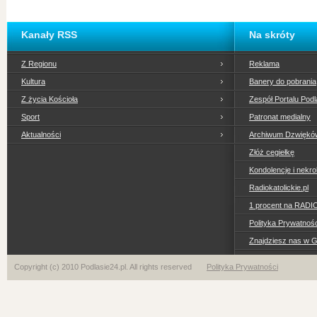
Kanały RSS
Na skróty
Z Regionu
Reklama
Kultura
Banery do pobrania
Z życia Kościoła
Zespół Portalu Podl
Sport
Patronat medialny
Aktualności
Archiwum Dzwiękó
Złóż cegiełkę
Kondolencje i nekro
Radiokatolickie.pl
1 procent na RADI
Polityka Prywatno
Znajdziesz nas w 
Copyright (c) 2010 Podlasie24.pl. All rights reserved
Polityka Prywatności