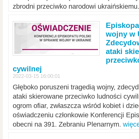
zbrodni przeciwko narodowi ukraińskiemu
Episkopa
wojny w 
Zdecydow
ataki sk
przeciwk
cywilnej
2022-03-15 16:00:01
Głęboko poruszeni tragedią wojny, zdecy
ataki skierowane przeciwko ludności cywi
ogrom ofiar, zwłaszcza wśród kobiet i dzie
oświadczeniu członkowie Konferencji Epis
obecni na 391. Zebraniu Plenarnym.
więce