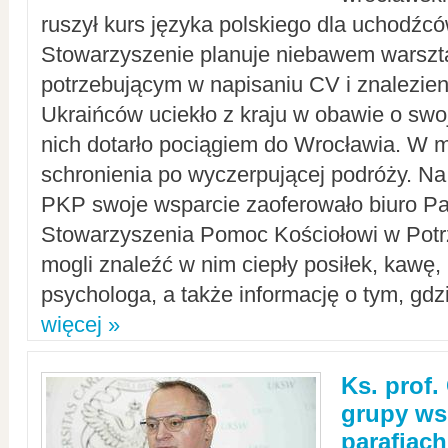
ruszył kurs języka polskiego dla uchodźcó
Stowarzyszenie planuje niebawem warszt
potrzebującym w napisaniu CV i znalezieni
Ukraińców uciekło z kraju w obawie o swoj
nich dotarło pociągiem do Wrocławia. W m
schronienia po wyczerpującej podróży. 
PKP swoje wsparcie zaoferowało biuro P
Stowarzyszenia Pomoc Kościołowi w Potr
mogli znaleźć w nim ciepły posiłek, kawę,
psychologa, a także informację o tym, gdzi
więcej »
Ks. prof.
grupy ws
parafiach