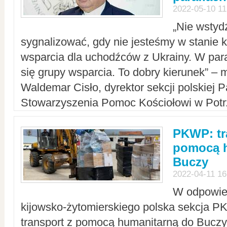
2022-05-10 11
„Nie wstyd
sygnalizować, gdy nie jesteśmy w stanie
wsparcia dla uchodźców z Ukrainy. W para
się grupy wsparcia. To dobry kierunek” – m
Waldemar Cisło, dyrektor sekcji polskiej 
Stowarzyszenia Pomoc Kościołowi w Potr
PKWP: tr
pomocą h
Buczy
2022-04-11 16
W odpowied
kijowsko-żytomierskiego polska sekcja 
transport z pomocą humanitarną do Buczy,