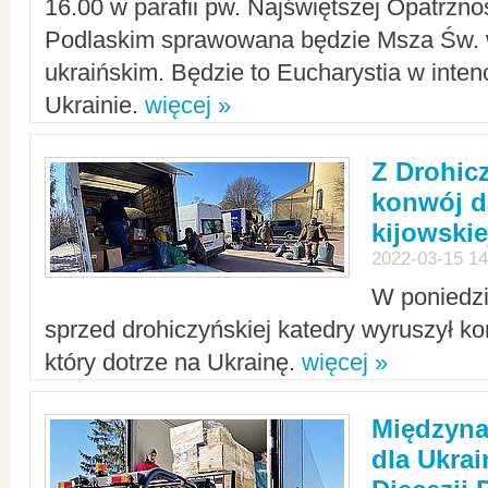
16.00 w parafii pw. Najświętszej Opatrzno
Podlaskim sprawowana będzie Msza Św. 
ukraińskim. Będzie to Eucharystia w intenc
Ukrainie.
więcej »
Z Drohic
konwój d
kijowskie
2022-03-15 14
W poniedzi
sprzed drohiczyńskiej katedry wyruszył k
który dotrze na Ukrainę.
więcej »
Międzyn
dla Ukra