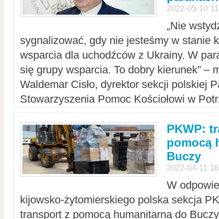
2022-05-10 11
„Nie wstyd
sygnalizować, gdy nie jesteśmy w stanie
wsparcia dla uchodźców z Ukrainy. W para
się grupy wsparcia. To dobry kierunek” – m
Waldemar Cisło, dyrektor sekcji polskiej 
Stowarzyszenia Pomoc Kościołowi w Potr
PKWP: tr
pomocą h
Buczy
2022-04-11 16
W odpowied
kijowsko-żytomierskiego polska sekcja 
transport z pomocą humanitarną do Buczy,