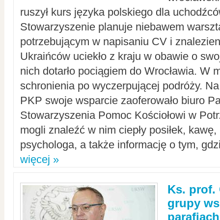
ruszył kurs języka polskiego dla uchodźcó
Stowarzyszenie planuje niebawem warszt
potrzebującym w napisaniu CV i znalezieni
Ukraińców uciekło z kraju w obawie o swoj
nich dotarło pociągiem do Wrocławia. W m
schronienia po wyczerpującej podróży. 
PKP swoje wsparcie zaoferowało biuro P
Stowarzyszenia Pomoc Kościołowi w Potr
mogli znaleźć w nim ciepły posiłek, kawę,
psychologa, a także informację o tym, gdzi
więcej »
Ks. prof.
grupy ws
parafiach