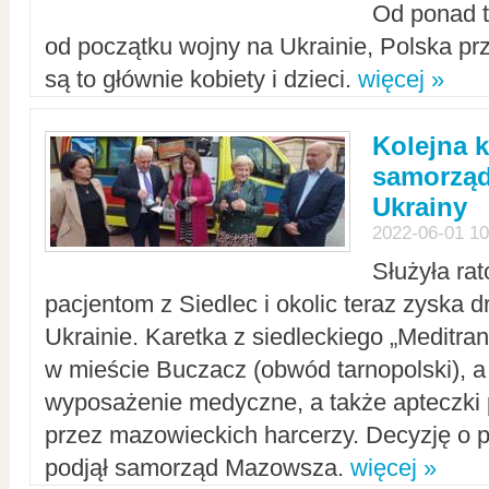
Od ponad tr
od początku wojny na Ukrainie, Polska p
są to głównie kobiety i dzieci.
więcej »
Kolejna k
samorząd
Ukrainy
2022-06-01 10
Służyła ra
pacjentom z Siedlec i okolic teraz zyska d
Ukrainie. Karetka z siedleckiego „Meditrans
w mieście Buczacz (obwód tarnopolski), a
wyposażenie medyczne, a także apteczki
przez mazowieckich harcerzy. Decyzję o 
podjął samorząd Mazowsza.
więcej »