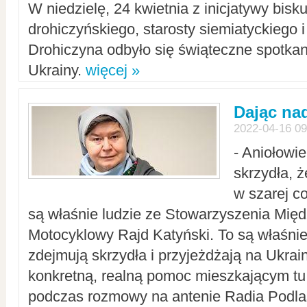
W niedzielę, 24 kwietnia z inicjatywy bisk
drohiczyńskiego, starosty siemiatyckiego i
Drohiczyna odbyło się świąteczne spotka
Ukrainy.
więcej »
Dając nad
2022-04-16 09
- Aniołowi
skrzydła, 
w szarej c
są właśnie ludzie ze Stowarzyszenia Mi
Motocyklowy Rajd Katyński. To są właśnie 
zdejmują skrzydła i przyjeżdżają na Ukrai
konkretną, realną pomoc mieszkającym tu
podczas rozmowy na antenie Radia Podlas