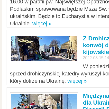
16.00 w parafii pw. Najświętszej Opatrzno
Podlaskim sprawowana będzie Msza Św. 
ukraińskim. Będzie to Eucharystia w intenc
Ukrainie.
więcej »
Z Drohic
konwój d
kijowskie
2022-03-15 14
W poniedzi
sprzed drohiczyńskiej katedry wyruszył k
który dotrze na Ukrainę.
więcej »
Międzyn
dla Ukra