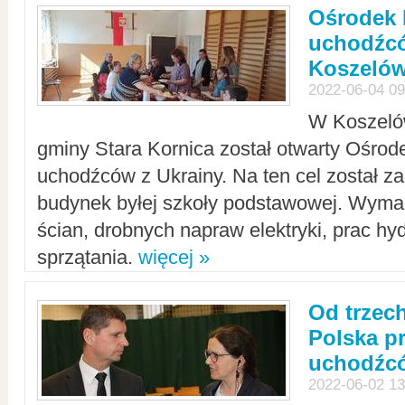
Ośrodek 
uchodźcó
Koszeló
2022-06-04 09
W Koszelów
gminy Stara Kornica został otwarty Ośro
uchodźców z Ukrainy. Na ten cel został 
budynek byłej szkoły podstawowej. Wyma
ścian, drobnych napraw elektryki, prac hy
sprzątania.
więcej »
Od trzec
Polska p
uchodźcó
2022-06-02 13