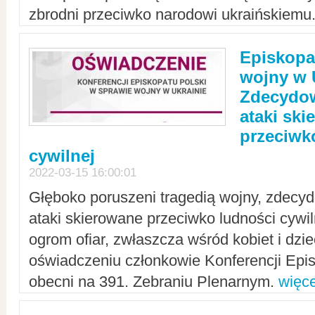
zbrodni przeciwko narodowi ukraińskiemu
Episkopa
wojny w 
Zdecydow
ataki sk
przeciwk
cywilnej
2022-03-15 16:00:01
Głęboko poruszeni tragedią wojny, zdecy
ataki skierowane przeciwko ludności cywi
ogrom ofiar, zwłaszcza wśród kobiet i dzie
oświadczeniu członkowie Konferencji Epis
obecni na 391. Zebraniu Plenarnym.
więce