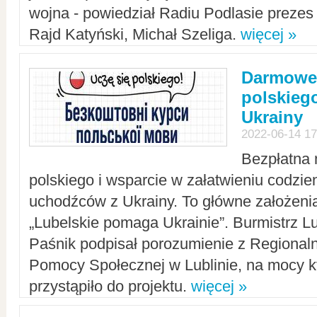
wojna - powiedział Radiu Podlasie preze
Rajd Katyński, Michał Szeliga.
więcej »
Darmowe 
polskiego
Ukrainy
2022-06-14 17
Bezpłatna 
polskiego i wsparcie w załatwieniu codzi
uchodźców z Ukrainy. To główne założenia
„Lubelskie pomaga Ukrainie”. Burmistrz L
Paśnik podpisał porozumienie z Regiona
Pomocy Społecznej w Lublinie, na mocy k
przystąpiło do projektu.
więcej »