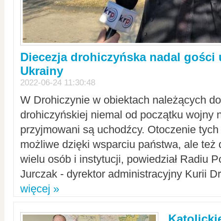
Diecezja drohiczyńska nadal gości
Ukrainy
2022-06-24 11:30:48
W Drohiczynie w obiektach należących do 
drohiczyńskiej niemal od początku wojny 
przyjmowani są uchodźcy. Otoczenie tych 
możliwe dzięki wsparciu państwa, ale też 
wielu osób i instytucji, powiedział Radiu P
Jurczak - dyrektor administracyjny Kurii D
więcej »
Katolicki