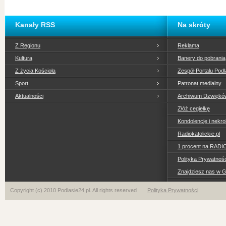
Kanały RSS
Na skróty
Z Regionu
Reklama
Kultura
Banery do pobrania
Z życia Kościoła
Zespół Portalu Podl
Sport
Patronat medialny
Aktualności
Archiwum Dzwiękó
Złóż cegiełkę
Kondolencje i nekro
Radiokatolickie.pl
1 procent na RADI
Polityka Prywatno
Znajdziesz nas w 
Copyright (c) 2010 Podlasie24.pl. All rights reserved
Polityka Prywatności