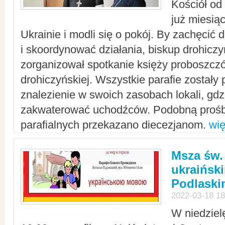
Kościół od
już miesią
Ukrainie i modli się o pokój. By zachęcić
i skoordynować działania, biskup drohicz
zorganizował spotkanie księży proboszczó
drohiczyńskiej. Wszystkie parafie zostały
znalezienie w swoich zasobach lokali, gd
zakwaterować uchodźców. Podobną prośb
parafialnych przekazano diecezjanom.
wię
Msza św.
ukraińsk
Podlaski
2022-03-18 18
W niedziel