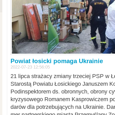
Powiat łosicki pomaga Ukrainie
2022-07-23 12:56:05
21 lipca strażacy zmiany trzeciej PSP w 
Starostą Powiatu Łosickiego Januszem Ko
Podinspektorem ds. obronnych, obrony cyw
kryzysowego Romanem Kasprowiczem po
darów dla potrzebujących na Ukrainie. Dar
mer partnerskiego miasta Przemyślany Zo