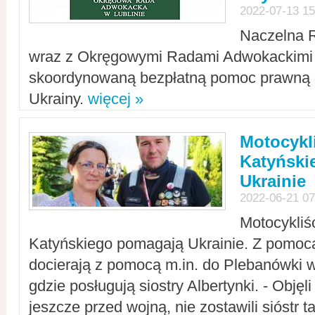
2022-07-13 15
Naczelna 
wraz z Okręgowymi Radami Adwokackimi 
skoordynowaną bezpłatną pomoc prawną d
Ukrainy.
więcej »
Motocykli
Katyński
Ukrainie
2022-06-21 07
Motocykliś
Katyńskiego pomagają Ukrainie. Z pomoc
docierają z pomocą m.in. do Plebanówki w
gdzie posługują siostry Albertynki. - Objęl
jeszcze przed wojną, nie zostawili sióstr 