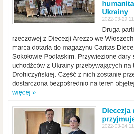
humanita
Ukrainy
2022-03-29 11
Druga part
rzeczowej z Diecezji Arezzo we Włoszech 
marca dotarła do magazynu Caritas Diecez
Sokołowie Podlaskim. Przywiezione dary 
uchodźców z Ukrainy przebywających na t
Drohiczyńskiej. Część z nich zostanie pr
dostarczona bezpośrednio na teren objęte
więcej »
Diecezja
przyjmuj
2022-03-24 11