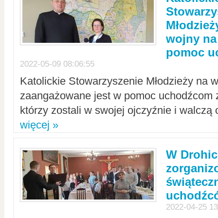
Stowarzy
Młodzież
wojny na 
pomoc u
2022-05-09 08:06:55
Katolickie Stowarzyszenie Młodzieży na w
zaangażowane jest w pomoc uchodźcom z 
którzy zostali w swojej ojczyźnie i walczą 
więcej »
W Drohic
zorgani
świątecz
uchodźc
2022-04-25 13