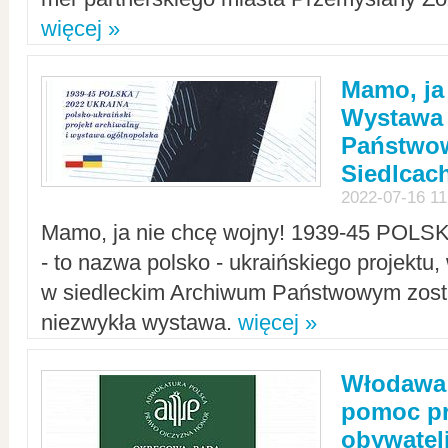
więcej »
Mamo, ja
Wystawa
Państwo
Siedlcac
2022-07-16 11
Mamo, ja nie chcę wojny! 1939-45 POLS
- to nazwa polsko - ukraińskiego projektu
w siedleckim Archiwum Państwowym zosta
niezwykła wystawa.
więcej »
Włodawa:
pomoc pr
obywatel