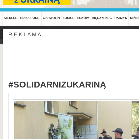
SIEDLCE
BIAŁA PODL.
GARWOLIN
ŁOSICE
ŁUKÓW
MIĘDZYRZEC
RADZYŃ
MIŃS
R E K L A M A
#SOLIDARNIZUKARINĄ