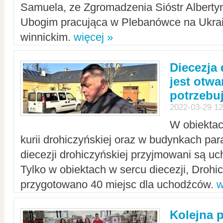
Samuela, ze Zgromadzenia Sióstr Alberty
Ubogim pracująca w Plebanówce na Ukrai
winnickim.
więcej »
Diecezja
jest otwa
potrzebu
2022-03-29 12
W obiektac
kurii drohiczyńskiej oraz w budynkach para
diecezji drohiczyńskiej przyjmowani są uc
Tylko w obiektach w sercu diecezji, Drohi
przygotowano 40 miejsc dla uchodźców.
w
Kolejna 