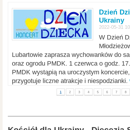
Dzień Dz
Ukrainy
2022-05-31 10
W Dzień D
Młodzieżo
Lubartowie zaprasza wychowanków do sal
oraz ogrodu PMDK. 1 czerwca o godz. 17.0
PMDK wystąpią na uroczystym koncercie
przygotuje liczne atrakcje i niespodzianki.
1
2
3
4
5
6
7
8
Kościół dla Ukrainy - Diecezja 