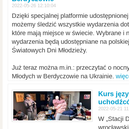
2022-05-26 12:10:04
Dzięki specjalnej platformie udostępnione
możemy śledzić wszystkie wydarzenia dot
które mają miejsce w świecie. Wybrane i 
wydarzenia będą udostępniane na polskiej
Światowych Dni Młodzieży.
Już teraz można m.in.: przeczytać o noc
Młodych w Berdyczowie na Ukrainie.
więc
Kurs języ
uchodźcó
2022-05-21 11
W „Stacji D
wrocławsk