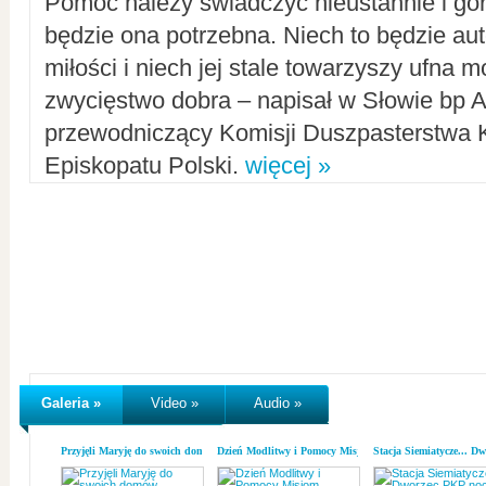
Pomoc należy świadczyć nieustannie i gorl
będzie ona potrzebna. Niech to będzie au
miłości i niech jej stale towarzyszy ufna m
zwycięstwo dobra – napisał w Słowie bp A
przewodniczący Komisji Duszpasterstwa K
Episkopatu Polski.
więcej »
Galeria »
Video »
Audio »
Przyjęli Maryję do swoich domów
Dzień Modlitwy i Pomocy Misjom
Stacja Siemiatycze... D