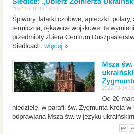
Siedlce: „Ubierz Żołnierza Ukraińs
2022-03-16 13:59:00
Śpiwory, latarki czołowe, apteczki, polary, 
termiczna, rękawice wojskowe, te wymieni
przedmioty zbiera Centrum Duszpasterst
Siedlcach.
więcej »
Msza św.
ukraiński
Zygmunta
2022-03-14 15
Od 20 mar
niedzielę, w parafii św. Zygmunta Króla w
odprawiana Msza św. w języku ukraiński
|<<
<<