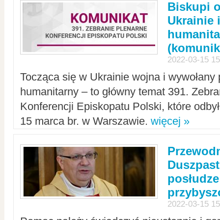
Biskupi 
Ukrainie 
humanit
(komunik
2022-03-15 15
Tocząca się w Ukrainie wojna i wywołany 
humanitarny – to główny temat 391. Zebr
Konferencji Episkopatu Polski, które odbył
15 marca br. w Warszawie.
więcej »
Przewodn
Duszpast
posłudze
przybys
2022-03-15 15