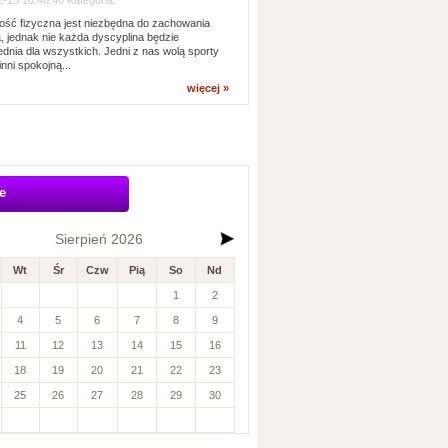
-13 10:48:46 Kategoria:
ść fizyczna jest niezbędna do zachowania
, jednak nie każda dyscyplina będzie
dnia dla wszystkich. Jedni z nas wolą sporty
inni spokojną...
więcej »
e
Sierpień 2026
Wt
Śr
Czw
Pią
So
Nd
1
2
4
5
6
7
8
9
11
12
13
14
15
16
18
19
20
21
22
23
25
26
27
28
29
30