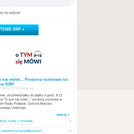
y na audycje:
TENIE KRP »
 się mówi... Poranna rozmowa na
nie KRP
-09 16:07:30 Kategoria:
nie, od poniedziałku do piątku o godz. 8:12
y "O tym się mówi..." poranną rozmowę w
kim Radiu Podlasie. Gośćmi Marcina
skiego i Andrzeja...
więcej »
erać osoby z chorobą...
13 13:12:00 Kategoria:
nowenna przed jubileuszem...