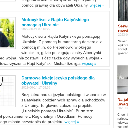
pomoc prawną dla obywateli Ukrainy.
więcej »
Motocykliści z Rajdu Katyńskiego
pomagają Ukrainie
Serw
2022-06-21 07:16:22
rozwi
2023-0
Motocykliści z Rajdu Katyńskiego pomagają
Sewer 
Ukrainie. Z pomocą humanitarną docierają z
wykorz
pomocą m.in. do Plebanówki w okręgu
sprzęt
winnickim, gdzie posługują siostry Albertynki. -
gwaran
ed wojną, nie zostawili sióstr także gdy wybuchła wojna -
towarzyszenia Rajd Katyński, Michał Szeliga.
więcej »
Darmowe lekcje języka polskiego dla
obywateli Ukrainy
2022-06-14 17:08:38
Bezpłatna nauka języka polskiego i wsparcie w
Na ja
załatwieniu codziennych spraw dla uchodźców
uwag
z Ukrainy. To główne założenia projektu
2023-02
„Lubelskie pomaga Ukrainie”. Burmistrz
Choć ni
sał porozumienie z Regionalnym Ośrodkiem Pomocy
najleps
ego miasto przystąpiło do projektu.
więcej »
telewi
technol