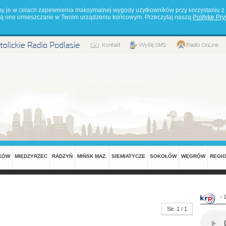
my je w celach zapewnienia maksymalnej wygody użytkowników przy korzystaniu z 
będą one umieszczane w Twoim urządzeniu końcowym. Przeczytaj naszą
Politykę Pr
KÓW
MIĘDZYRZEC
RADZYŃ
MIŃSK MAZ.
SIEMIATYCZE
SOKOŁÓW
WĘGRÓW
REGI
- 
Str. 1 / 1