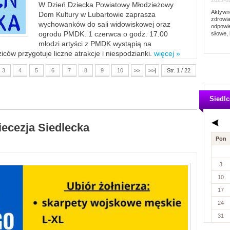
2023-02
W Dzień Dziecka Powiatowy Młodzieżowy
Aktywno
Dom Kultury w Lubartowie zaprasza
zdrowia
wychowanków do sali widowiskowej oraz
odpowie
ogrodu PMDK. 1 czerwca o godz. 17.00
siłowe, 
młodzi artyści z PMDK wystąpią na
ców przygotuje liczne atrakcje i niespodzianki.
więcej »
3
4
5
6
7
8
9
10
>>
>>|
Str. 1 / 22
Siedlc
iecezja Siedlecka
Pon
3
10
17
24
31