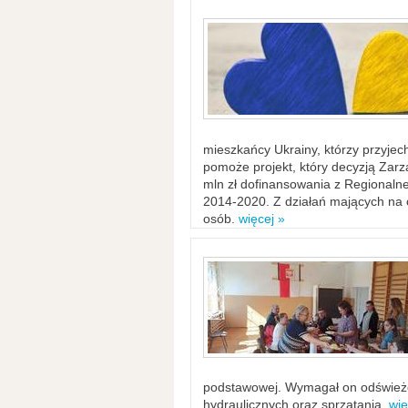
mieszkańcy Ukrainy, którzy przyje
pomoże projekt, który decyzją Za
mln zł dofinansowania z Regiona
2014-2020. Z działań mających na ce
osób.
więcej »
podstawowej. Wymagał on odświeżen
hydraulicznych oraz sprzątania.
wię