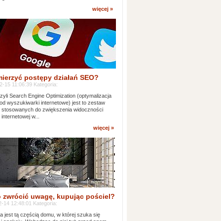
więcej »
mierzyć postępy działań SEO?
-15 11:06:39 Kategoria:
yli Search Engine Optimization (optymalizacja
od wyszukiwarki internetowe) jest to zestaw
k stosowanych do zwiększenia widoczności
 internetowej w...
więcej »
 zwrócić uwagę, kupując pościel?
-14 12:48:01 Kategoria:
ia jest tą częścią domu, w której szuka się