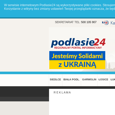
W serwisie internetowym Podlasie24 są wykorzystywane pliki cookies. Stosuje
Korzystanie z witryny bez zmiany ustawień Twojej przeglądarki oznacza, że 
SEKRETARIAT TEL:
500 105 907
SIEDLCE
BIAŁA PODL.
GARWOLIN
ŁOSICE
ŁU
R E K L A M A