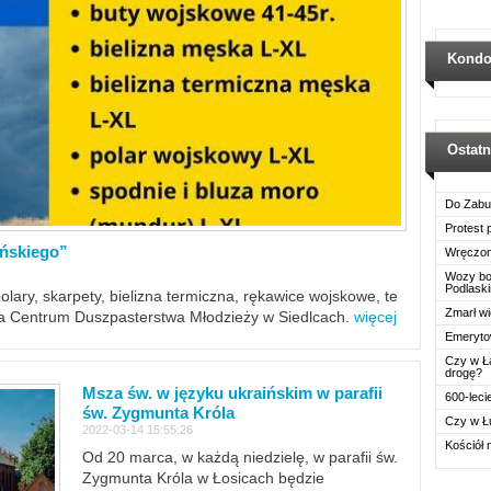
Kondo
Ostat
Do Zabu
Protest
ińskiego”
Wręczon
Wozy boj
Podlask
polary, skarpety, bielizna termiczna, rękawice wojskowe, te
Zmarł wi
ra Centrum Duszpasterstwa Młodzieży w Siedlcach.
więcej
Emerytow
Czy w Ł
drogę?
Msza św. w języku ukraińskim w parafii
600-leci
św. Zygmunta Króla
Czy w Ł
2022-03-14 15:55:26
Kościół 
Od 20 marca, w każdą niedzielę, w parafii św.
Zygmunta Króla w Łosicach będzie