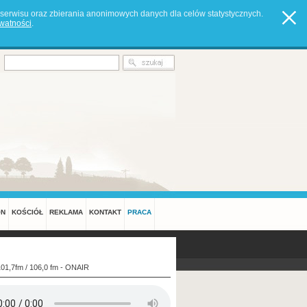
serwisu oraz zbierania anonimowych danych dla celów statystycznych.
ywatności
.
ON
KOŚCIÓŁ
REKLAMA
KONTAKT
PRACA
101,7fm / 106,0 fm - ONAIR