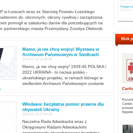
2022-12-
Festyn z
2022-11-
PSP w Łosicach wraz ze Starostą Powiatu Łosickiego
ektorem ds. obronnych, obrony cywilnej i zarządzania
m pomogli w załadunku darów dla potrzebujących na
er partnerskiego miasta Przemyślany Zozulya Oleksndr.
Blok 
Mamo, ja nie chcę wojny! Wystawa w
Archiwum Państwowym w Siedlcach
2022-07-16 11:35:48
Mamo, ja nie chcę wojny! 1939-45 POLSKA /
2022 UKRAINA - to nazwa polsko -
ukraińskiego projektu, w ramach którego w
siedleckim Archiwum Państwowym zostanie
Carit
»
2023-02
Rozumie
Włodawa: bezpłatna pomoc prawna dla
Caritas
prowadz
obywateli Ukrainy
Niepełn
2022-07-13 15:04:39
Naczelna Rada Adwokacka wraz z
Okręgowymi Radami Adwokackimi
zorganizowała skoordynowaną bezpłatną