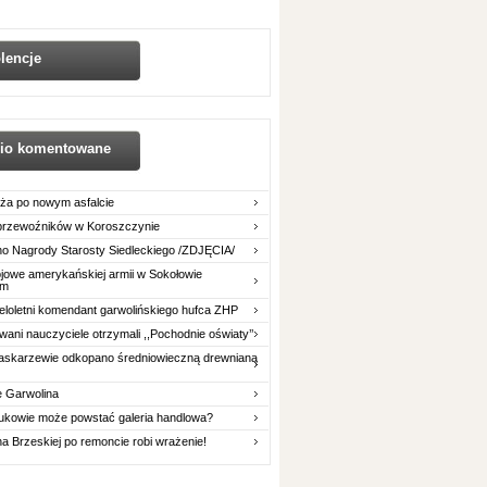
lencje
nio komentowane
ża po nowym asfalcie
 przewoźników w Koroszczynie
o Nagrody Starosty Siedleckiego /ZDJĘCIA/
owe amerykańskiej armii w Sokołowie
im
eloletni komendant garwolińskiego hufca ZHP
ani nauczyciele otrzymali ,,Pochodnie oświaty’’
askarzewie odkopano średniowieczną drewnianą
e Garwolina
ukowie może powstać galeria handlowa?
na Brzeskiej po remoncie robi wrażenie!