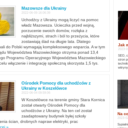
Mazowsze dla Ukrainy
2022-06-09 16:06:39
Uchodźcy z Ukrainy mogą liczyć na pomoc
władz Mazowsza. Ucieczka przed wojną,
porzucenie swoich domów, rozłąka z
najbliższymi, strach i ból to przeżycia, które
zostawiają ślad na długie lata. Dlatego
Jak 
chali do Polski wymagają kompleksowego wsparcia. A w tym
2023-02
rządu Województwa Mazowieckiego otrzyma ponad 13,4
SEO, cz
lnego Programu Operacyjnego Województwa Mazowieckiego
stron p
lu włączenie i integrację społeczną skorzysta 1,5 tys.
techni
witryny
Ośrodek Pomocy dla uchodźców z
Ukrainy w Koszelówce
2022-06-04 09:59:06
W Koszelówce na terenie gminy Stara Kornica
został otwarty Ośrodek Pomocy dla
uchodźców z Ukrainy. Na ten cel został
Na co
zaadaptowany budynek byłej szkoły
2023-02
ia ścian, drobnych napraw elektryki, prac
Sypialn
cej »