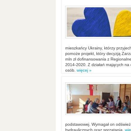
mieszkańcy Ukrainy, którzy przyje
pomoże projekt, który decyzją Za
mln zł dofinansowania z Regiona
2014-2020. Z działań mających na ce
osób.
więcej »
podstawowej. Wymagał on odświeżen
hydraulicznych oraz sprzątania.
wię