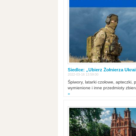
Siedlce: „Ubierz Żołnierza Ukra
2022-03-16 13:59:00
Śpiwory, latarki czołowe, apteczki, 
wymienione i inne przedmioty zbie
»