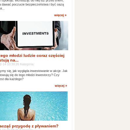
 i spokoju. Wchodząc do niej tuż przed snem,
 dawać poczucie bezpieczeństwa i być oazą
t...
więcej »
ego młodzi ludzie coraz częściej
tują na...
2-14 10:39:26 Kategoria:
ymy się, jak wygląda inwestowanie w akcje. Jak
towują się do tego młodzi inwestorzy? Czy
jest dla każdego?
więcej »
acząć przygodę z pływaniem?