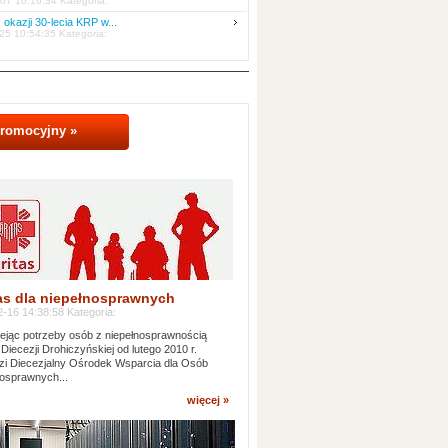
07 10:16:34 Kategoria:
 okazji 30-lecia KRP w...
25 10:54:35 Kategoria:
promocyjny »
as dla niepełnosprawnych
-16 14:38:58 Kategoria:
jąc potrzeby osób z niepełnosprawnością
 Diecezji Drohiczyńskiej od lutego 2010 r.
i Diecezjalny Ośrodek Wsparcia dla Osób
osprawnych...
więcej »