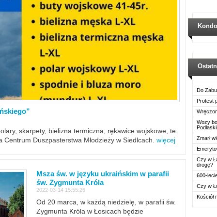
Kondo
Ostat
Do Zabu
Protest
ińskiego”
Wręczon
Wozy boj
Podlask
polary, skarpety, bielizna termiczna, rękawice wojskowe, te
Zmarł wi
ra Centrum Duszpasterstwa Młodzieży w Siedlcach.
więcej
Emerytow
Czy w Ł
drogę?
Msza św. w języku ukraińskim w parafii
600-leci
św. Zygmunta Króla
Czy w Ł
2022-03-14 15:55:26
Kościół 
Od 20 marca, w każdą niedzielę, w parafii św.
Zygmunta Króla w Łosicach będzie