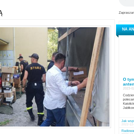
Ą
Zapraszam
NA AN
O tym
ante
2023-02
Codzien
polecam
Katolic
Jabłkow
Jak wspi
2022-12-
Radiowa 