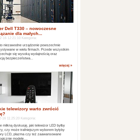
er Dell T330 – nowoczesne
ązanie dla małych...
2-16 12:21:10 Kategoria:
to niezawodne urządzenie powszechnie
ystywane w wielu firmach. Przede wszystkim
 cechuje się wysoką wydajnością oraz
cją bezpieczeństwa...
więcej »
kie telewizory warto zwrócić
ę?
-16 11:25:20 Kategoria:
e milkną dyskusję, jaki telewizor LED byłby
zy, czy może trafniejszym wyborem byłyby
zory LCD, plazma czy też zaawansowane
ogicznie modele....