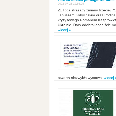
2022-07-23 12:56:05
21 lipca strażacy zmiany trzeciej 
Januszem Kobylińskim oraz Podinsp
kryzysowego Romanem Kasprowicze
Ukrainie. Dary odebrał osobiście m
więcej »
otwarta niezwykła wystawa.
więcej 