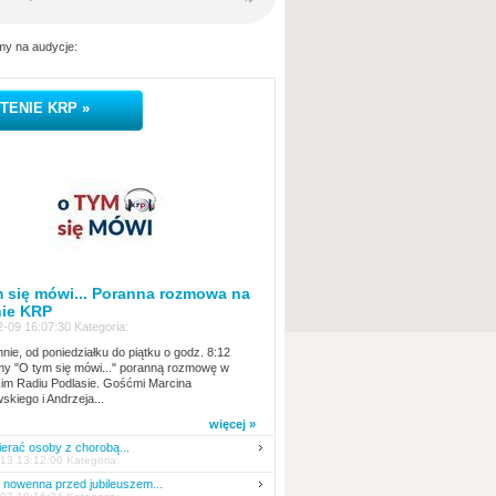
y na audycje:
TENIE KRP »
 się mówi... Poranna rozmowa na
nie KRP
-09 16:07:30 Kategoria:
nie, od poniedziałku do piątku o godz. 8:12
y "O tym się mówi..." poranną rozmowę w
kim Radiu Podlasie. Gośćmi Marcina
skiego i Andrzeja...
więcej »
erać osoby z chorobą...
13 13:12:00 Kategoria:
nowenna przed jubileuszem...