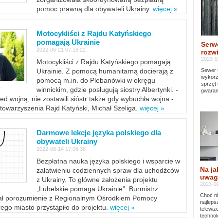
pomoc prawną dla obywateli Ukrainy.
więcej »
Motocykliści z Rajdu Katyńskiego
pomagają Ukrainie
Serw
2022-06-21 07:16:22
rozwi
2023-0
Motocykliści z Rajdu Katyńskiego pomagają
Sewer 
Ukrainie. Z pomocą humanitarną docierają z
wykorz
pomocą m.in. do Plebanówki w okręgu
sprzęt
winnickim, gdzie posługują siostry Albertynki. -
gwaran
ed wojną, nie zostawili sióstr także gdy wybuchła wojna -
towarzyszenia Rajd Katyński, Michał Szeliga.
więcej »
Darmowe lekcje języka polskiego dla
obywateli Ukrainy
2022-06-14 17:08:38
Bezpłatna nauka języka polskiego i wsparcie w
Na ja
załatwieniu codziennych spraw dla uchodźców
uwag
z Ukrainy. To główne założenia projektu
2023-02
„Lubelskie pomaga Ukrainie”. Burmistrz
Choć ni
sał porozumienie z Regionalnym Ośrodkiem Pomocy
najleps
ego miasto przystąpiło do projektu.
więcej »
telewi
technol