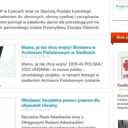
2022-12-
Festyn z
2022-11-
PSP w Łosicach wraz ze Starostą Powiatu Łosickiego
ektorem ds. obronnych, obrony cywilnej i zarządzania
m pomogli w załadunku darów dla potrzebujących na
er partnerskiego miasta Przemyślany Zozulya Oleksndr.
Blok 
Mamo, ja nie chcę wojny! Wystawa w
Archiwum Państwowym w Siedlcach
2022-07-16 11:35:48
Mamo, ja nie chcę wojny! 1939-45 POLSKA /
2022 UKRAINA - to nazwa polsko -
ukraińskiego projektu, w ramach którego w
siedleckim Archiwum Państwowym zostanie
Carit
»
2023-02
Rozumie
Włodawa: bezpłatna pomoc prawna dla
Caritas
prowadz
obywateli Ukrainy
Niepełn
2022-07-13 15:04:39
Naczelna Rada Adwokacka wraz z
Okręgowymi Radami Adwokackimi
zorganizowała skoordynowaną bezpłatną