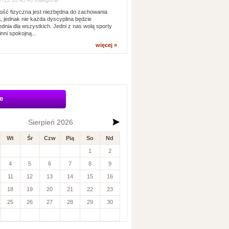
-13 10:48:46 Kategoria:
ść fizyczna jest niezbędna do zachowania
, jednak nie każda dyscyplina będzie
dnia dla wszystkich. Jedni z nas wolą sporty
inni spokojną...
więcej »
e
Sierpień 2026
Wt
Śr
Czw
Pią
So
Nd
1
2
4
5
6
7
8
9
11
12
13
14
15
16
18
19
20
21
22
23
25
26
27
28
29
30