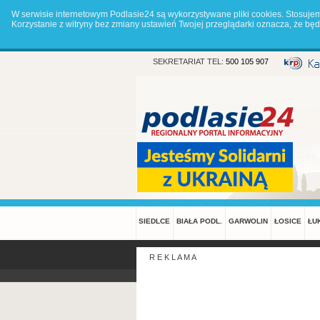
W serwisie internetowym Podlasie24 są wykorzystywane pliki cookies. Stosuje
Korzystanie z witryny bez zmiany ustawień Twojej przeglądarki oznacza, że 
SEKRETARIAT TEL:
500 105 907
SIEDLCE
BIAŁA PODL.
GARWOLIN
ŁOSICE
ŁU
R E K L A M A