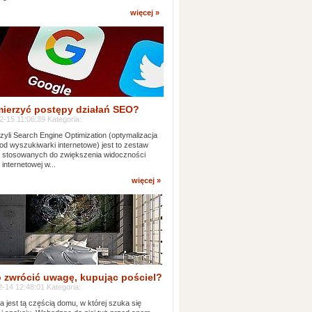
więcej »
mierzyć postępy działań SEO?
-15 11:06:39 Kategoria:
yli Search Engine Optimization (optymalizacja
od wyszukiwarki internetowe) jest to zestaw
k stosowanych do zwiększenia widoczności
 internetowej w...
więcej »
 zwrócić uwagę, kupując pościel?
-14 12:48:01 Kategoria:
ia jest tą częścią domu, w której szuka się