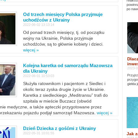
relaksu
powinna
po nawe
Od trzech miesięcy Polska przyjmuje
uchodźców z Ukrainy
2022-06-02 13:13:14
Od ponad trzech miesięcy, tj. od początku
wojny na Ukrainie, Polska przyjmuje
uchodźców, są to głównie kobiety i dzieci.
więcej »
Dlacz
inwes
Kolejna karetka od samorządu Mazowsza
2023-0
dla Ukrainy
Przyjrz
2022-06-01 10:53:03
przygo
Służyła ratownikom i pacjentom z Siedlec i
giełda 
okolic teraz zyska drugie życie w Ukrainie.
Karetka z siedleckiego „Meditransu” trafi do
szpitala w mieście Buczacz (obwód
enie medyczne, a także apteczki przygotowane przez
 przekazaniu pojazdu podjął samorząd Mazowsza.
więcej »
Dzień Dziecka z gośćmi z Ukrainy
Jak z
2022-05-31 10:01:55