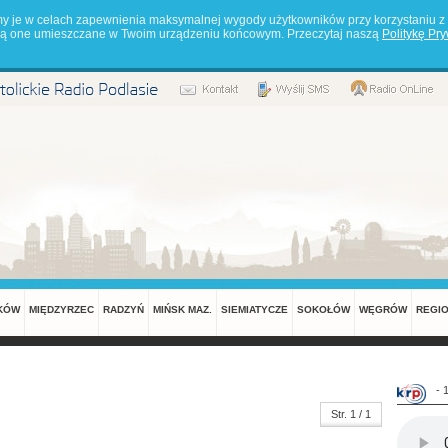
my je w celach zapewnienia maksymalnej wygody użytkowników przy korzystaniu z 
będą one umieszczane w Twoim urządzeniu końcowym. Przeczytaj naszą
Politykę Pr
KÓW
MIĘDZYRZEC
RADZYŃ
MIŃSK MAZ.
SIEMIATYCZE
SOKOŁÓW
WĘGRÓW
REGI
- 
Str. 1 / 1