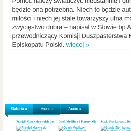
Pomoc należy świadczyć nieustannie i gorl
będzie ona potrzebna. Niech to będzie au
miłości i niech jej stale towarzyszy ufna m
zwycięstwo dobra – napisał w Słowie bp A
przewodniczący Komisji Duszpasterstwa K
Episkopatu Polski.
więcej »
Galeria »
Video »
Audio »
Przyjęli Maryję do swoich domów
Dzień Modlitwy i Pomocy Misjom
Stacja Siemiatycze... D