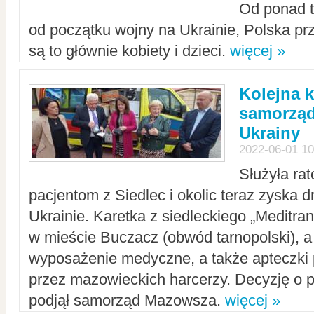
Od ponad tr
od początku wojny na Ukrainie, Polska p
są to głównie kobiety i dzieci.
więcej »
Kolejna k
samorząd
Ukrainy
2022-06-01 10
Służyła ra
pacjentom z Siedlec i okolic teraz zyska d
Ukrainie. Karetka z siedleckiego „Meditrans
w mieście Buczacz (obwód tarnopolski), a
wyposażenie medyczne, a także apteczki
przez mazowieckich harcerzy. Decyzję o 
podjął samorząd Mazowsza.
więcej »