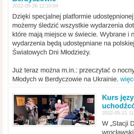
2022-05-26 12:10:04
Dzięki specjalnej platformie udostępnione
możemy śledzić wszystkie wydarzenia dot
które mają miejsce w świecie. Wybrane i 
wydarzenia będą udostępniane na polskiej
Światowych Dni Młodzieży.
Już teraz można m.in.: przeczytać o noc
Młodych w Berdyczowie na Ukrainie.
więc
Kurs języ
uchodźcó
2022-05-21 11
W „Stacji D
wrocławsk