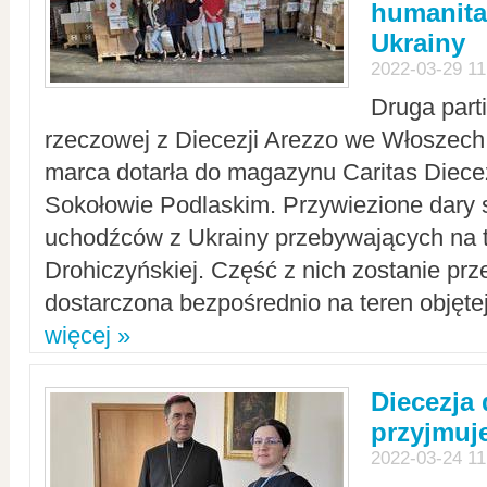
humanita
Ukrainy
2022-03-29 11
Druga part
rzeczowej z Diecezji Arezzo we Włoszech 
marca dotarła do magazynu Caritas Diecez
Sokołowie Podlaskim. Przywiezione dary 
uchodźców z Ukrainy przebywających na t
Drohiczyńskiej. Część z nich zostanie pr
dostarczona bezpośrednio na teren objęte
więcej »
Diecezja
przyjmuj
2022-03-24 11