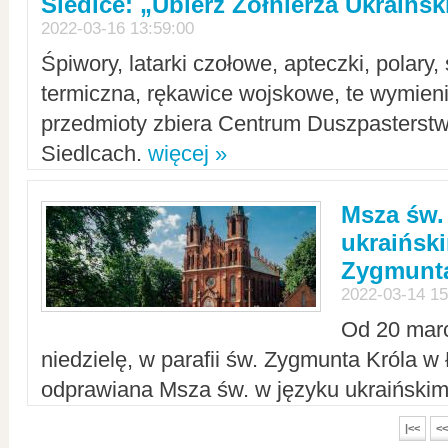
Siedlce: „Ubierz Żołnierza Ukraińs
2022-03-16 13:59:00
Śpiwory, latarki czołowe, apteczki, polary, 
termiczna, rękawice wojskowe, te wymieni
przedmioty zbiera Centrum Duszpasterst
Siedlcach.
więcej »
Msza św.
ukraiński
Zygmunta
2022-03-14 15
Od 20 mar
niedzielę, w parafii św. Zygmunta Króla w
odprawiana Msza św. w języku ukraiński
|<<
<<