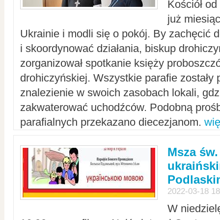
Kościół od
już miesią
Ukrainie i modli się o pokój. By zachęcić
i skoordynować działania, biskup drohicz
zorganizował spotkanie księży proboszczó
drohiczyńskiej. Wszystkie parafie zostały
znalezienie w swoich zasobach lokali, gd
zakwaterować uchodźców. Podobną prośb
parafialnych przekazano diecezjanom.
wię
Msza św.
ukraińsk
Podlaski
2022-03-18 18
W niedziel