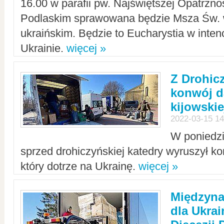
16.00 w parafii pw. Najświętszej Opatrzno
Podlaskim sprawowana będzie Msza Św. 
ukraińskim. Będzie to Eucharystia w intenc
Ukrainie.
więcej »
Z Drohic
konwój d
kijowskie
2022-03-15 14
W poniedzi
sprzed drohiczyńskiej katedry wyruszył k
który dotrze na Ukrainę.
więcej »
Międzyn
dla Ukra