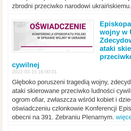
zbrodni przeciwko narodowi ukraińskiemu
Episkopa
wojny w 
Zdecydow
ataki sk
przeciwk
cywilnej
2022-03-15 16:00:01
Głęboko poruszeni tragedią wojny, zdecy
ataki skierowane przeciwko ludności cywi
ogrom ofiar, zwłaszcza wśród kobiet i dzie
oświadczeniu członkowie Konferencji Epis
obecni na 391. Zebraniu Plenarnym.
więce