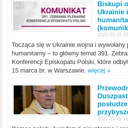
Biskupi 
Ukrainie 
humanit
(komunik
2022-03-15 15
Tocząca się w Ukrainie wojna i wywołany 
humanitarny – to główny temat 391. Zebr
Konferencji Episkopatu Polski, które odbył
15 marca br. w Warszawie.
więcej »
Przewodn
Duszpast
posłudze
przybys
2022-03-15 15