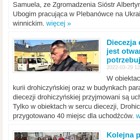
Samuela, ze Zgromadzenia Sióstr Alberty
Ubogim pracująca w Plebanówce na Ukrai
winnickim.
więcej »
Diecezja
jest otwa
potrzebu
2022-03-29 12
W obiektac
kurii drohiczyńskiej oraz w budynkach para
diecezji drohiczyńskiej przyjmowani są uc
Tylko w obiektach w sercu diecezji, Drohi
przygotowano 40 miejsc dla uchodźców.
w
Kolejna 