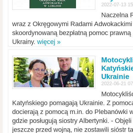
2022-07-13 15
Naczelna 
wraz z Okręgowymi Radami Adwokackimi 
skoordynowaną bezpłatną pomoc prawną d
Ukrainy.
więcej »
Motocykli
Katyński
Ukrainie
2022-06-21 07
Motocykliś
Katyńskiego pomagają Ukrainie. Z pomoc
docierają z pomocą m.in. do Plebanówki w
gdzie posługują siostry Albertynki. - Objęl
jeszcze przed wojną, nie zostawili sióstr 