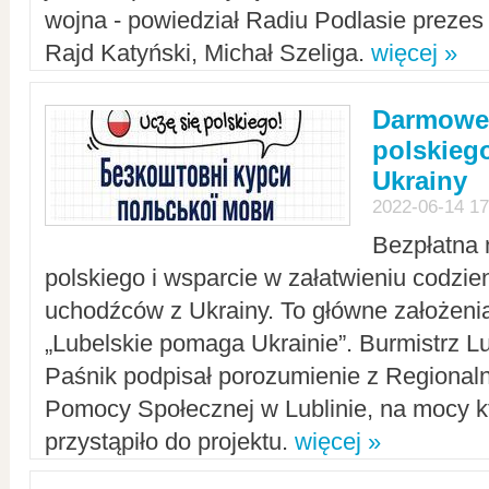
wojna - powiedział Radiu Podlasie preze
Rajd Katyński, Michał Szeliga.
więcej »
Darmowe 
polskiego
Ukrainy
2022-06-14 17
Bezpłatna 
polskiego i wsparcie w załatwieniu codzi
uchodźców z Ukrainy. To główne założenia
„Lubelskie pomaga Ukrainie”. Burmistrz L
Paśnik podpisał porozumienie z Regiona
Pomocy Społecznej w Lublinie, na mocy k
przystąpiło do projektu.
więcej »