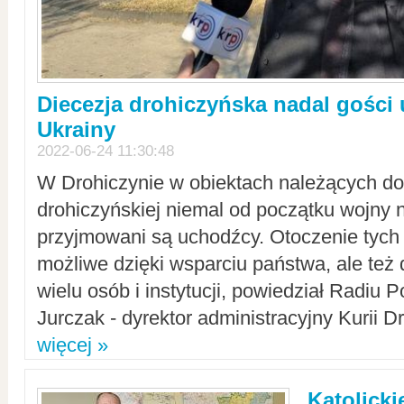
Diecezja drohiczyńska nadal gości
Ukrainy
2022-06-24 11:30:48
W Drohiczynie w obiektach należących do 
drohiczyńskiej niemal od początku wojny 
przyjmowani są uchodźcy. Otoczenie tych 
możliwe dzięki wsparciu państwa, ale też 
wielu osób i instytucji, powiedział Radiu P
Jurczak - dyrektor administracyjny Kurii D
więcej »
Katolicki