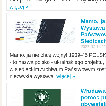
więcej »
Mamo, ja
Wystawa
Państwo
Siedlcac
2022-07-16 11
Mamo, ja nie chcę wojny! 1939-45 POLS
- to nazwa polsko - ukraińskiego projektu
w siedleckim Archiwum Państwowym zosta
niezwykła wystawa.
więcej »
Włodawa:
pomoc pr
obywatel