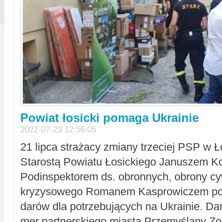
Powiat łosicki pomaga Ukrainie
2022-07-23 12:56:05
21 lipca strażacy zmiany trzeciej PSP w 
Starostą Powiatu Łosickiego Januszem Ko
Podinspektorem ds. obronnych, obrony cyw
kryzysowego Romanem Kasprowiczem po
darów dla potrzebujących na Ukrainie. Dar
mer partnerskiego miasta Przemyślany Zo