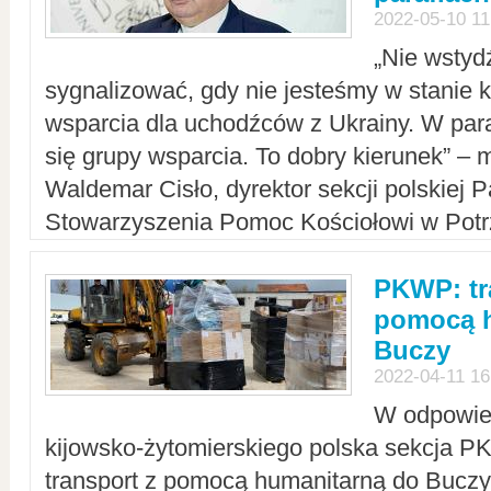
2022-05-10 11
„Nie wstyd
sygnalizować, gdy nie jesteśmy w stanie
wsparcia dla uchodźców z Ukrainy. W para
się grupy wsparcia. To dobry kierunek” – m
Waldemar Cisło, dyrektor sekcji polskiej 
Stowarzyszenia Pomoc Kościołowi w Potr
PKWP: tr
pomocą h
Buczy
2022-04-11 16
W odpowied
kijowsko-żytomierskiego polska sekcja 
transport z pomocą humanitarną do Buczy,