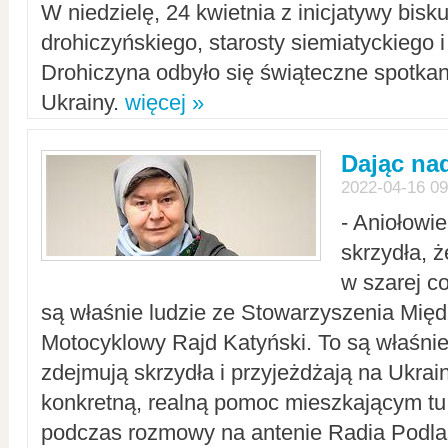
W niedzielę, 24 kwietnia z inicjatywy bisk
drohiczyńskiego, starosty siemiatyckiego i
Drohiczyna odbyło się świąteczne spotka
Ukrainy.
więcej »
Dając nad
2022-04-16 09
- Aniołowi
skrzydła, 
w szarej c
są właśnie ludzie ze Stowarzyszenia Mi
Motocyklowy Rajd Katyński. To są właśnie 
zdejmują skrzydła i przyjeżdżają na Ukrai
konkretną, realną pomoc mieszkającym tu
podczas rozmowy na antenie Radia Podlas