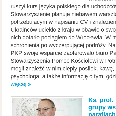
ruszył kurs języka polskiego dla uchodźcó
Stowarzyszenie planuje niebawem warszt
potrzebującym w napisaniu CV i znalezieni
Ukraińców uciekło z kraju w obawie o swoj
nich dotarło pociągiem do Wrocławia. W m
schronienia po wyczerpującej podróży. 
PKP swoje wsparcie zaoferowało biuro P
Stowarzyszenia Pomoc Kościołowi w Potr
mogli znaleźć w nim ciepły posiłek, kawę,
psychologa, a także informację o tym, gdzi
więcej »
Ks. prof.
grupy ws
parafiach