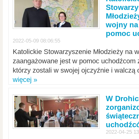
Stowarzy
Młodzież
wojny na 
pomoc u
2022-05-09 08:06:55
Katolickie Stowarzyszenie Młodzieży na w
zaangażowane jest w pomoc uchodźcom z 
którzy zostali w swojej ojczyźnie i walczą 
więcej »
W Drohic
zorgani
świątecz
uchodźc
2022-04-25 13