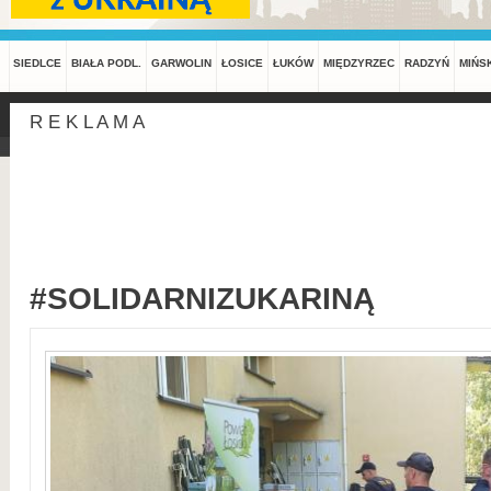
SIEDLCE
BIAŁA PODL.
GARWOLIN
ŁOSICE
ŁUKÓW
MIĘDZYRZEC
RADZYŃ
MIŃS
R E K L A M A
#SOLIDARNIZUKARINĄ