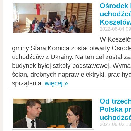
Ośrodek 
uchodźcó
Koszeló
2022-06-04 09
W Koszelów
gminy Stara Kornica został otwarty Ośro
uchodźców z Ukrainy. Na ten cel został 
budynek byłej szkoły podstawowej. Wyma
ścian, drobnych napraw elektryki, prac hy
sprzątania.
więcej »
Od trzec
Polska p
uchodźcó
2022-06-02 13