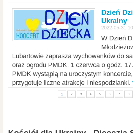
Dzień Dz
Ukrainy
2022-05-31 10
W Dzień D
Młodzieżo
Lubartowie zaprasza wychowanków do sal
oraz ogrodu PMDK. 1 czerwca o godz. 17.0
PMDK wystąpią na uroczystym koncercie
przygotuje liczne atrakcje i niespodzianki.
1
2
3
4
5
6
7
8
Kościół dla Ukrainy - Diecezja 