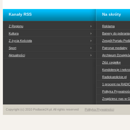
Kanały RSS
Na skróty
Z Regionu
Reklama
Kultura
Banery do pobrania
Z życia Kościoła
Zespół Portalu Podl
Sport
Patronat medialny
Aktualności
Archiwum Dzwiękó
Złóż cegiełkę
Kondolencje i nekro
Radiokatolickie.pl
1 procent na RADI
Polityka Prywatno
Znajdziesz nas w 
Copyright (c) 2010 Podlasie24.pl. All rights reserved
Polityka Prywatności