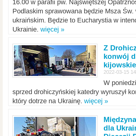
16.00 w parafii pw. Najświętszej Opatrzno
Podlaskim sprawowana będzie Msza Św. 
ukraińskim. Będzie to Eucharystia w intenc
Ukrainie.
więcej »
Z Drohic
konwój d
kijowskie
2022-03-15 14
W poniedzi
sprzed drohiczyńskiej katedry wyruszył k
który dotrze na Ukrainę.
więcej »
Międzyn
dla Ukra