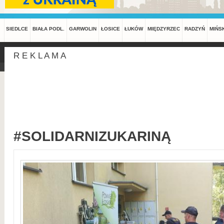
SIEDLCE
BIAŁA PODL.
GARWOLIN
ŁOSICE
ŁUKÓW
MIĘDZYRZEC
RADZYŃ
MIŃS
R E K L A M A
#SOLIDARNIZUKARINĄ