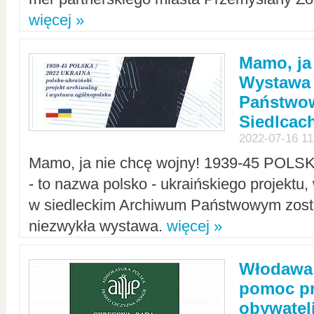
więcej »
Mamo, ja
Wystawa
Państwo
Siedlcac
2022-07-16 11
Mamo, ja nie chcę wojny! 1939-45 POLS
- to nazwa polsko - ukraińskiego projektu
w siedleckim Archiwum Państwowym zosta
niezwykła wystawa.
więcej »
Włodawa:
pomoc pr
obywatel