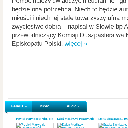
Pomoc należy świadczyć nieustannie i gorl
będzie ona potrzebna. Niech to będzie au
miłości i niech jej stale towarzyszy ufna m
zwycięstwo dobra – napisał w Słowie bp A
przewodniczący Komisji Duszpasterstwa K
Episkopatu Polski.
więcej »
Galeria »
Video »
Audio »
Przyjęli Maryję do swoich domów
Dzień Modlitwy i Pomocy Misjom
Stacja Siemiatycze... D