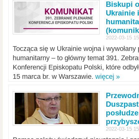
Biskupi 
Ukrainie 
humanit
(komunik
2022-03-15 15
Tocząca się w Ukrainie wojna i wywołany 
humanitarny – to główny temat 391. Zebr
Konferencji Episkopatu Polski, które odbył
15 marca br. w Warszawie.
więcej »
Przewodn
Duszpast
posłudze
przybys
2022-03-15 15