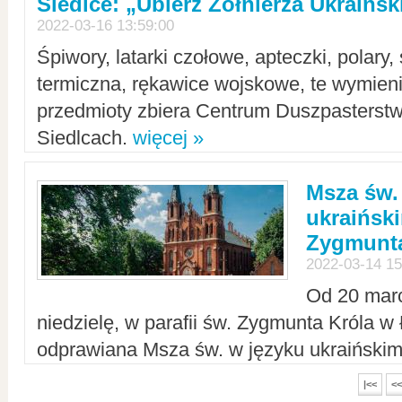
Siedlce: „Ubierz Żołnierza Ukraińs
2022-03-16 13:59:00
Śpiwory, latarki czołowe, apteczki, polary, 
termiczna, rękawice wojskowe, te wymieni
przedmioty zbiera Centrum Duszpasterst
Siedlcach.
więcej »
Msza św.
ukraiński
Zygmunta
2022-03-14 15
Od 20 mar
niedzielę, w parafii św. Zygmunta Króla w
odprawiana Msza św. w języku ukraiński
|<<
<<