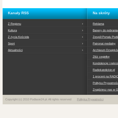
Kanały RSS
Na skróty
Z Regionu
Reklama
Kultura
Banery do pobrania
Z życia Kościoła
Zespół Portalu Podl
Sport
Patronat medialny
Aktualności
Archiwum Dzwiękó
Złóż cegiełkę
Kondolencje i nekro
Radiokatolickie.pl
1 procent na RADI
Polityka Prywatno
Znajdziesz nas w 
Copyright (c) 2010 Podlasie24.pl. All rights reserved
Polityka Prywatności