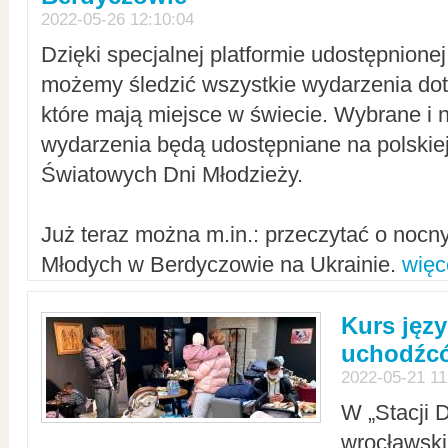
2022-05-26 12:10:04
Dzięki specjalnej platformie udostępnione
możemy śledzić wszystkie wydarzenia dot
które mają miejsce w świecie. Wybrane i 
wydarzenia będą udostępniane na polskiej
Światowych Dni Młodzieży.
Już teraz można m.in.: przeczytać o noc
Młodych w Berdyczowie na Ukrainie.
więc
Kurs języ
uchodźcó
2022-05-21 11
W „Stacji D
wrocławsk