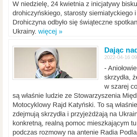
W niedzielę, 24 kwietnia z inicjatywy bisk
drohiczyńskiego, starosty siemiatyckiego i
Drohiczyna odbyło się świąteczne spotka
Ukrainy.
więcej »
Dając nad
2022-04-16 09
- Aniołowi
skrzydła, 
w szarej c
są właśnie ludzie ze Stowarzyszenia Mi
Motocyklowy Rajd Katyński. To są właśnie 
zdejmują skrzydła i przyjeżdżają na Ukrai
konkretną, realną pomoc mieszkającym tu
podczas rozmowy na antenie Radia Podlas