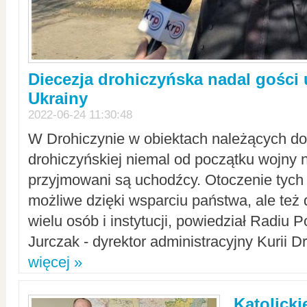
Diecezja drohiczyńska nadal gości
Ukrainy
2022-06-24 11:30:48
W Drohiczynie w obiektach należących do 
drohiczyńskiej niemal od początku wojny 
przyjmowani są uchodźcy. Otoczenie tych 
możliwe dzięki wsparciu państwa, ale też 
wielu osób i instytucji, powiedział Radiu P
Jurczak - dyrektor administracyjny Kurii D
więcej »
Katolicki