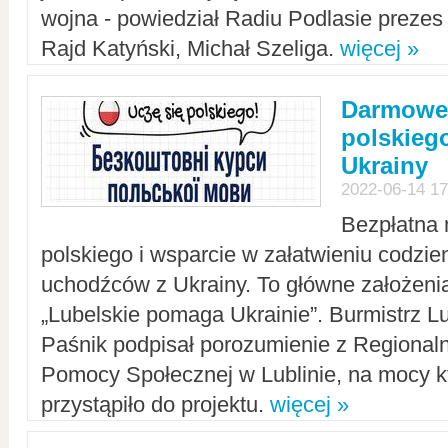
wojna - powiedział Radiu Podlasie preze
Rajd Katyński, Michał Szeliga.
więcej »
Darmowe 
polskiego
Ukrainy
2022-06-14 17
Bezpłatna 
polskiego i wsparcie w załatwieniu codzi
uchodźców z Ukrainy. To główne założenia
„Lubelskie pomaga Ukrainie”. Burmistrz L
Paśnik podpisał porozumienie z Regiona
Pomocy Społecznej w Lublinie, na mocy k
przystąpiło do projektu.
więcej »