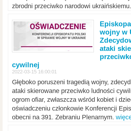
zbrodni przeciwko narodowi ukraińskiemu
Episkopa
wojny w 
Zdecydow
ataki sk
przeciwk
cywilnej
2022-03-15 16:00:01
Głęboko poruszeni tragedią wojny, zdecy
ataki skierowane przeciwko ludności cywi
ogrom ofiar, zwłaszcza wśród kobiet i dzie
oświadczeniu członkowie Konferencji Epis
obecni na 391. Zebraniu Plenarnym.
więce