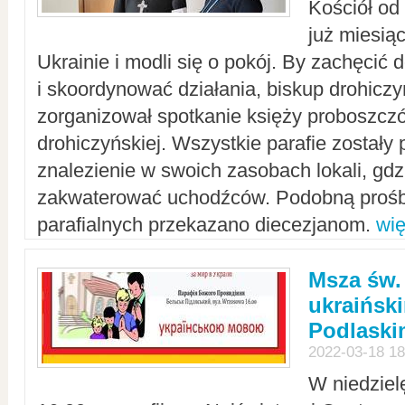
Kościół od
już miesią
Ukrainie i modli się o pokój. By zachęcić
i skoordynować działania, biskup drohicz
zorganizował spotkanie księży proboszczó
drohiczyńskiej. Wszystkie parafie zostały
znalezienie w swoich zasobach lokali, gd
zakwaterować uchodźców. Podobną prośb
parafialnych przekazano diecezjanom.
wię
Msza św.
ukraińsk
Podlaski
2022-03-18 18
W niedziel