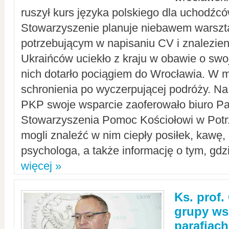
ruszył kurs języka polskiego dla uchodźcó
Stowarzyszenie planuje niebawem warszt
potrzebującym w napisaniu CV i znalezieni
Ukraińców uciekło z kraju w obawie o swoj
nich dotarło pociągiem do Wrocławia. W m
schronienia po wyczerpującej podróży. 
PKP swoje wsparcie zaoferowało biuro P
Stowarzyszenia Pomoc Kościołowi w Potr
mogli znaleźć w nim ciepły posiłek, kawę,
psychologa, a także informację o tym, gdzi
więcej »
Ks. prof.
grupy ws
parafiach