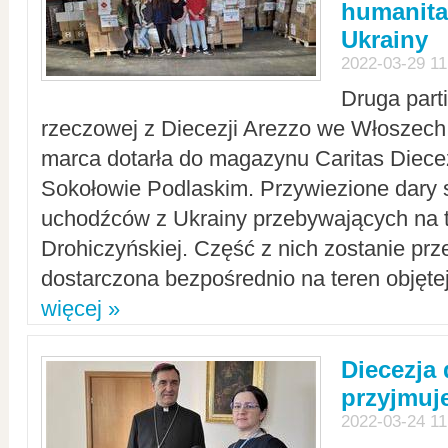
humanita
Ukrainy
2022-03-29 11
Druga part
rzeczowej z Diecezji Arezzo we Włoszech 
marca dotarła do magazynu Caritas Diecez
Sokołowie Podlaskim. Przywiezione dary 
uchodźców z Ukrainy przebywających na t
Drohiczyńskiej. Część z nich zostanie pr
dostarczona bezpośrednio na teren objęte
więcej »
Diecezja
przyjmuj
2022-03-24 11