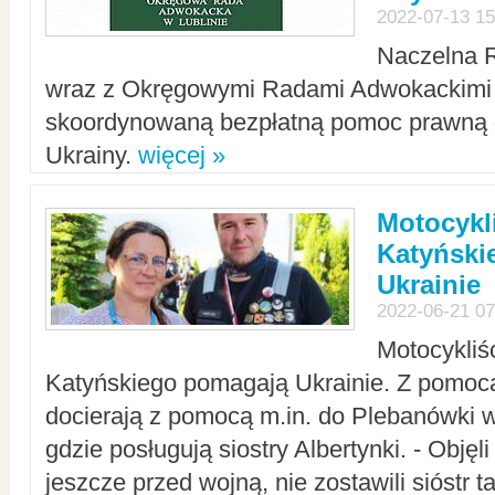
2022-07-13 15
Naczelna 
wraz z Okręgowymi Radami Adwokackimi 
skoordynowaną bezpłatną pomoc prawną d
Ukrainy.
więcej »
Motocykli
Katyński
Ukrainie
2022-06-21 07
Motocykliś
Katyńskiego pomagają Ukrainie. Z pomoc
docierają z pomocą m.in. do Plebanówki w
gdzie posługują siostry Albertynki. - Objęl
jeszcze przed wojną, nie zostawili sióstr 