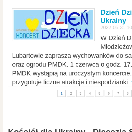
Dzień Dz
Ukrainy
2022-05-31 10
W Dzień D
Młodzieżo
Lubartowie zaprasza wychowanków do sal
oraz ogrodu PMDK. 1 czerwca o godz. 17.0
PMDK wystąpią na uroczystym koncercie
przygotuje liczne atrakcje i niespodzianki.
1
2
3
4
5
6
7
8
Kościół dla Ukrainy - Diecezja 