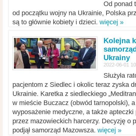
Od ponad tr
od początku wojny na Ukrainie, Polska p
są to głównie kobiety i dzieci.
więcej »
Kolejna k
samorząd
Ukrainy
2022-06-01 10
Służyła ra
pacjentom z Siedlec i okolic teraz zyska d
Ukrainie. Karetka z siedleckiego „Meditrans
w mieście Buczacz (obwód tarnopolski), a
wyposażenie medyczne, a także apteczki
przez mazowieckich harcerzy. Decyzję o 
podjął samorząd Mazowsza.
więcej »