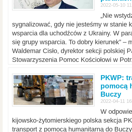
2022-05-10 11
„Nie wstyd
sygnalizować, gdy nie jesteśmy w stanie
wsparcia dla uchodźców z Ukrainy. W para
się grupy wsparcia. To dobry kierunek” – m
Waldemar Cisło, dyrektor sekcji polskiej 
Stowarzyszenia Pomoc Kościołowi w Potr
PKWP: tr
pomocą h
Buczy
2022-04-11 16
W odpowied
kijowsko-żytomierskiego polska sekcja 
transport z pomocą humanitarną do Buczy,