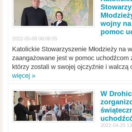
Stowarzy
Młodzież
wojny na 
pomoc u
2022-05-09 08:06:55
Katolickie Stowarzyszenie Młodzieży na w
zaangażowane jest w pomoc uchodźcom z 
którzy zostali w swojej ojczyźnie i walczą 
więcej »
W Drohic
zorgani
świątecz
uchodźc
2022-04-25 13