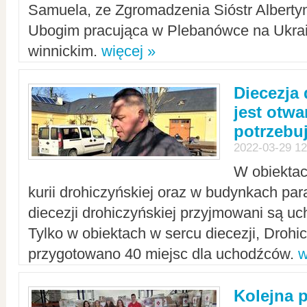
Samuela, ze Zgromadzenia Sióstr Alberty
Ubogim pracująca w Plebanówce na Ukrai
winnickim.
więcej »
Diecezja
jest otwa
potrzebu
2022-03-29 12
W obiektac
kurii drohiczyńskiej oraz w budynkach para
diecezji drohiczyńskiej przyjmowani są uc
Tylko w obiektach w sercu diecezji, Drohi
przygotowano 40 miejsc dla uchodźców.
w
Kolejna 