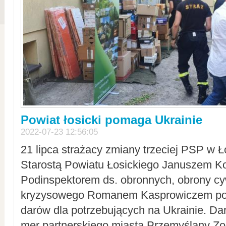
Powiat łosicki pomaga Ukrainie
2022-07-23 12:56:05
21 lipca strażacy zmiany trzeciej PSP w 
Starostą Powiatu Łosickiego Januszem Ko
Podinspektorem ds. obronnych, obrony cyw
kryzysowego Romanem Kasprowiczem po
darów dla potrzebujących na Ukrainie. Dar
mer partnerskiego miasta Przemyślany Zo