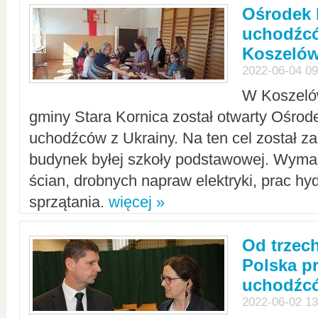
Ośrodek 
uchodźcó
Koszeló
2022-06-04 09
W Koszelów
gminy Stara Kornica został otwarty Ośro
uchodźców z Ukrainy. Na ten cel został 
budynek byłej szkoły podstawowej. Wyma
ścian, drobnych napraw elektryki, prac hy
sprzątania.
więcej »
Od trzec
Polska p
uchodźcó
2022-06-02 13