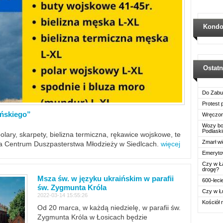
Kondo
Ostat
Do Zabu
Protest
ińskiego”
Wręczon
Wozy boj
Podlask
polary, skarpety, bielizna termiczna, rękawice wojskowe, te
Zmarł wi
ra Centrum Duszpasterstwa Młodzieży w Siedlcach.
więcej
Emerytow
Czy w Ł
drogę?
Msza św. w języku ukraińskim w parafii
600-leci
św. Zygmunta Króla
Czy w Ł
2022-03-14 15:55:26
Kościół 
Od 20 marca, w każdą niedzielę, w parafii św.
Zygmunta Króla w Łosicach będzie