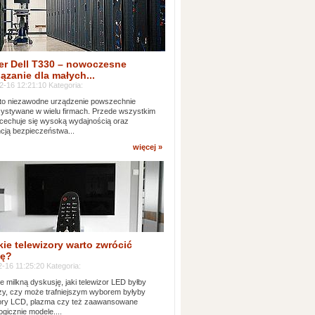
er Dell T330 – nowoczesne
ązanie dla małych...
2-16 12:21:10 Kategoria:
to niezawodne urządzenie powszechnie
ystywane w wielu firmach. Przede wszystkim
 cechuje się wysoką wydajnością oraz
cją bezpieczeństwa...
więcej »
kie telewizory warto zwrócić
ę?
-16 11:25:20 Kategoria:
e milkną dyskusję, jaki telewizor LED byłby
zy, czy może trafniejszym wyborem byłyby
zory LCD, plazma czy też zaawansowane
ogicznie modele....