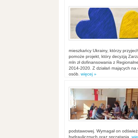
mieszkańcy Ukrainy, którzy przyje
pomoże projekt, który decyzją Za
mln zł dofinansowania z Regiona
2014-2020. Z działań mających na ce
osób.
więcej »
podstawowej. Wymagał on odświeżen
hydraulicznych oraz sprzątania.
wię