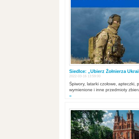
Siedlce: „Ubierz Żołnierza Ukra
2022-03-16 13:59:00
Śpiwory, latarki czołowe, apteczki, 
wymienione i inne przedmioty zbie
»