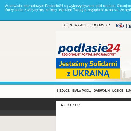
W serwisie internetowym Podlasie24 są wykorzystywane pliki cookies. Stosuje
Korzystanie z witryny bez zmiany ustawień Twojej przeglądarki oznacza, że 
SEKRETARIAT TEL:
500 105 907
SIEDLCE
BIAŁA PODL.
GARWOLIN
ŁOSICE
ŁU
R E K L A M A