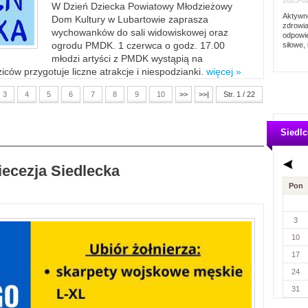
2023-02
W Dzień Dziecka Powiatowy Młodzieżowy
Aktywno
Dom Kultury w Lubartowie zaprasza
zdrowia
wychowanków do sali widowiskowej oraz
odpowie
ogrodu PMDK. 1 czerwca o godz. 17.00
siłowe, 
młodzi artyści z PMDK wystąpią na
ców przygotuje liczne atrakcje i niespodzianki.
więcej »
3
4
5
6
7
8
9
10
>>
>>|
Str. 1 / 22
Siedlc
iecezja Siedlecka
Pon
3
10
17
24
31