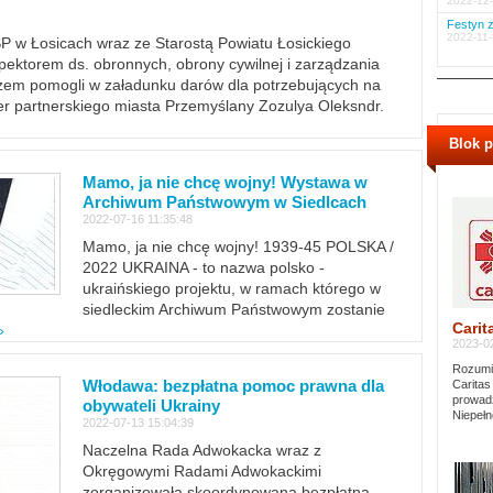
2022-12-
Festyn z
2022-11-
PSP w Łosicach wraz ze Starostą Powiatu Łosickiego
ektorem ds. obronnych, obrony cywilnej i zarządzania
m pomogli w załadunku darów dla potrzebujących na
er partnerskiego miasta Przemyślany Zozulya Oleksndr.
Blok 
Mamo, ja nie chcę wojny! Wystawa w
Archiwum Państwowym w Siedlcach
2022-07-16 11:35:48
Mamo, ja nie chcę wojny! 1939-45 POLSKA /
2022 UKRAINA - to nazwa polsko -
ukraińskiego projektu, w ramach którego w
siedleckim Archiwum Państwowym zostanie
Carit
»
2023-02
Rozumie
Włodawa: bezpłatna pomoc prawna dla
Caritas
prowadz
obywateli Ukrainy
Niepełn
2022-07-13 15:04:39
Naczelna Rada Adwokacka wraz z
Okręgowymi Radami Adwokackimi
zorganizowała skoordynowaną bezpłatną