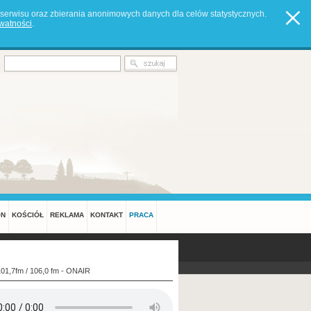
serwisu oraz zbierania anonimowych danych dla celów statystycznych.
ywatności
.
ON
KOŚCIÓŁ
REKLAMA
KONTAKT
PRACA
101,7fm / 106,0 fm - ONAIR