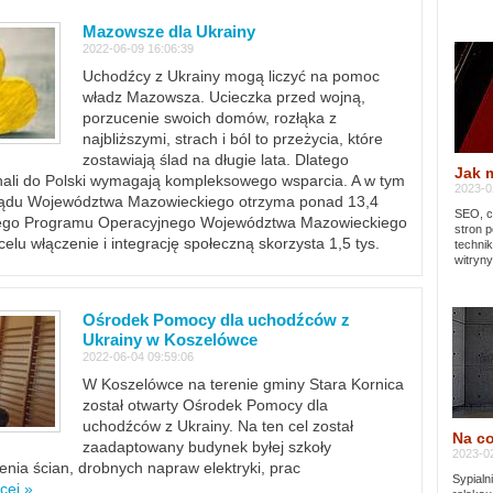
Mazowsze dla Ukrainy
2022-06-09 16:06:39
Uchodźcy z Ukrainy mogą liczyć na pomoc
władz Mazowsza. Ucieczka przed wojną,
porzucenie swoich domów, rozłąka z
najbliższymi, strach i ból to przeżycia, które
zostawiają ślad na długie lata. Dlatego
Jak 
chali do Polski wymagają kompleksowego wsparcia. A w tym
2023-02
rządu Województwa Mazowieckiego otrzyma ponad 13,4
SEO, cz
lnego Programu Operacyjnego Województwa Mazowieckiego
stron p
lu włączenie i integrację społeczną skorzysta 1,5 tys.
techni
witryny
Ośrodek Pomocy dla uchodźców z
Ukrainy w Koszelówce
2022-06-04 09:59:06
W Koszelówce na terenie gminy Stara Kornica
został otwarty Ośrodek Pomocy dla
uchodźców z Ukrainy. Na ten cel został
Na co
zaadaptowany budynek byłej szkoły
2023-02
ia ścian, drobnych napraw elektryki, prac
Sypialn
cej »