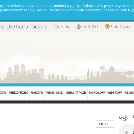
my je w celach zapewnienia maksymalnej wygody użytkowników przy korzystaniu z 
będą one umieszczane w Twoim urządzeniu końcowym. Przeczytaj naszą
Politykę Pr
KÓW
MIĘDZYRZEC
RADZYŃ
MIŃSK MAZ.
SIEMIATYCZE
SOKOŁÓW
WĘGRÓW
REGI
- 
Str. 1 / 1