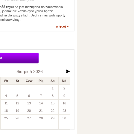
-13 10:48:46 Kategoria:
ść fizyczna jest niezbędna do zachowania
, jednak nie każda dyscyplina będzie
dnia dla wszystkich. Jedni z nas wolą sporty
inni spokojną...
więcej »
e
Sierpień 2026
Wt
Śr
Czw
Pią
So
Nd
1
2
4
5
6
7
8
9
11
12
13
14
15
16
18
19
20
21
22
23
25
26
27
28
29
30