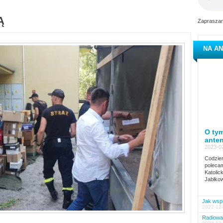
Ą
Zapraszam
NA AN
O tym
ante
2023-02
Codzien
polecam
Katolic
Jabłkow
Jak wspi
2022-12-
Radiowa 