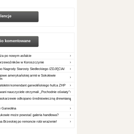
lencje
nio komentowane
ża po nowym asfalcie
 przewoźników w Koroszczynie
o Nagrody Starosty Siedleckiego /ZDJĘCIA/
owe amerykańskiej armii w Sokołowie
im
eloletni komendant garwolińskiego hufca ZHP
ani nauczyciele otrzymali ,,Pochodnie oświaty’’
askarzewie odkopano średniowieczną drewnianą
e Garwolina
ukowie może powstać galeria handlowa?
na Brzeskiej po remoncie robi wrażenie!