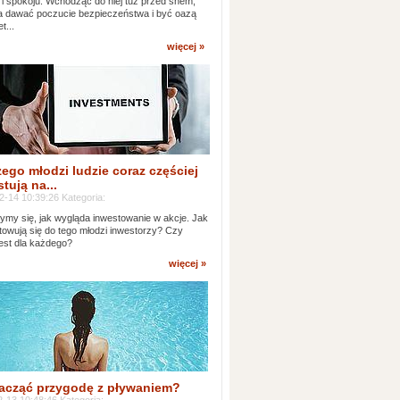
 i spokoju. Wchodząc do niej tuż przed snem,
 dawać poczucie bezpieczeństwa i być oazą
t...
więcej »
ego młodzi ludzie coraz częściej
tują na...
2-14 10:39:26 Kategoria:
ymy się, jak wygląda inwestowanie w akcje. Jak
towują się do tego młodzi inwestorzy? Czy
jest dla każdego?
więcej »
acząć przygodę z pływaniem?