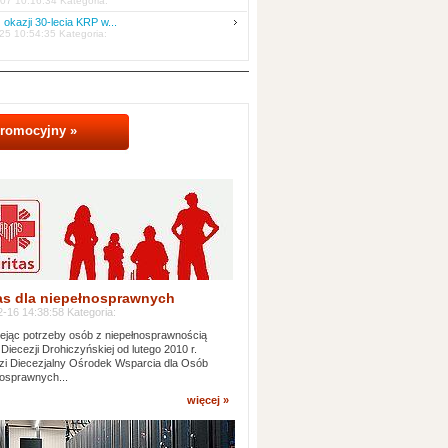
07 10:16:34 Kategoria:
 okazji 30-lecia KRP w...
25 10:54:35 Kategoria:
promocyjny »
as dla niepełnosprawnych
-16 14:38:58 Kategoria:
jąc potrzeby osób z niepełnosprawnością
 Diecezji Drohiczyńskiej od lutego 2010 r.
i Diecezjalny Ośrodek Wsparcia dla Osób
osprawnych...
więcej »