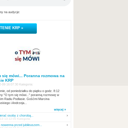
y na audycje:
TENIE KRP »
 się mówi... Poranna rozmowa na
nie KRP
-09 16:07:30 Kategoria:
nie, od poniedziałku do piątku o godz. 8:12
y "O tym się mówi..." poranną rozmowę w
kim Radiu Podlasie. Gośćmi Marcina
skiego i Andrzeja...
więcej »
erać osoby z chorobą...
13 13:12:00 Kategoria:
nowenna przed jubileuszem...