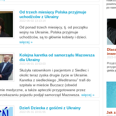
relaksu
powinna
po nawe
Od trzech miesięcy Polska przyjmuje
uchodźców z Ukrainy
2022-06-02 13:13:14
Od ponad trzech miesięcy, tj. od początku
wojny na Ukrainie, Polska przyjmuje
uchodźców, są to głównie kobiety i dzieci.
więcej »
Dlacz
inwes
Kolejna karetka od samorządu Mazowsza
2023-0
dla Ukrainy
Przyjrz
2022-06-01 10:53:03
przygo
Służyła ratownikom i pacjentom z Siedlec i
giełda 
okolic teraz zyska drugie życie w Ukrainie.
Karetka z siedleckiego „Meditransu” trafi do
szpitala w mieście Buczacz (obwód
enie medyczne, a także apteczki przygotowane przez
 przekazaniu pojazdu podjął samorząd Mazowsza.
więcej »
Dzień Dziecka z gośćmi z Ukrainy
Jak z
2022-05-31 10:01:55