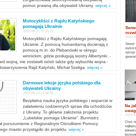
pomoc prawną dla obywateli Ukrainy.
więcej »
Motocykliści z Rajdu Katyńskiego
pomagają Ukrainie
Serw
2022-06-21 07:16:22
rozwi
2023-0
Motocykliści z Rajdu Katyńskiego pomagają
Sewer 
Ukrainie. Z pomocą humanitarną docierają z
wykorz
pomocą m.in. do Plebanówki w okręgu
sprzęt
winnickim, gdzie posługują siostry Albertynki. -
gwaran
ed wojną, nie zostawili sióstr także gdy wybuchła wojna -
towarzyszenia Rajd Katyński, Michał Szeliga.
więcej »
Darmowe lekcje języka polskiego dla
obywateli Ukrainy
2022-06-14 17:08:38
Bezpłatna nauka języka polskiego i wsparcie w
Na ja
załatwieniu codziennych spraw dla uchodźców
uwag
z Ukrainy. To główne założenia projektu
2023-02
„Lubelskie pomaga Ukrainie”. Burmistrz
Choć ni
sał porozumienie z Regionalnym Ośrodkiem Pomocy
najleps
ego miasto przystąpiło do projektu.
więcej »
telewi
technol