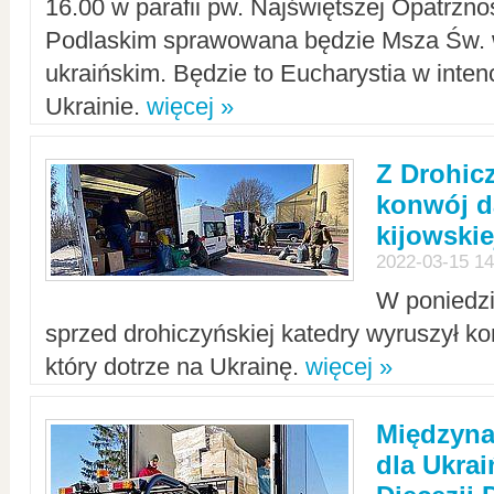
16.00 w parafii pw. Najświętszej Opatrzno
Podlaskim sprawowana będzie Msza Św. 
ukraińskim. Będzie to Eucharystia w intenc
Ukrainie.
więcej »
Z Drohic
konwój d
kijowskie
2022-03-15 14
W poniedzi
sprzed drohiczyńskiej katedry wyruszył k
który dotrze na Ukrainę.
więcej »
Międzyn
dla Ukra