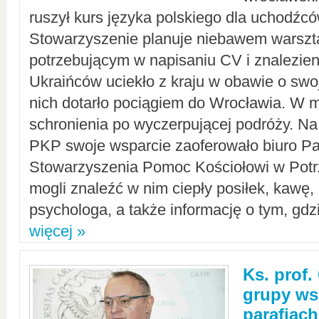
ruszył kurs języka polskiego dla uchodźcó
Stowarzyszenie planuje niebawem warszt
potrzebującym w napisaniu CV i znalezieni
Ukraińców uciekło z kraju w obawie o swoj
nich dotarło pociągiem do Wrocławia. W m
schronienia po wyczerpującej podróży. 
PKP swoje wsparcie zaoferowało biuro P
Stowarzyszenia Pomoc Kościołowi w Potr
mogli znaleźć w nim ciepły posiłek, kawę,
psychologa, a także informację o tym, gdzi
więcej »
Ks. prof.
grupy ws
parafiach