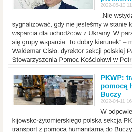
2022-05-10 11
„Nie wstyd
sygnalizować, gdy nie jesteśmy w stanie
wsparcia dla uchodźców z Ukrainy. W para
się grupy wsparcia. To dobry kierunek” – m
Waldemar Cisło, dyrektor sekcji polskiej 
Stowarzyszenia Pomoc Kościołowi w Potr
PKWP: tr
pomocą h
Buczy
2022-04-11 16
W odpowied
kijowsko-żytomierskiego polska sekcja 
transport z pomocą humanitarną do Buczy,