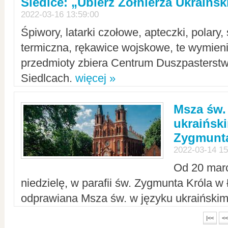
Siedlce: „Ubierz Żołnierza Ukraińs
2022-03-16 13:59:00
Śpiwory, latarki czołowe, apteczki, polary, 
termiczna, rękawice wojskowe, te wymieni
przedmioty zbiera Centrum Duszpasterst
Siedlcach.
więcej »
Msza św.
ukraiński
Zygmunta
2022-03-14 15
Od 20 mar
niedzielę, w parafii św. Zygmunta Króla w
odprawiana Msza św. w języku ukraiński
|<<
<<