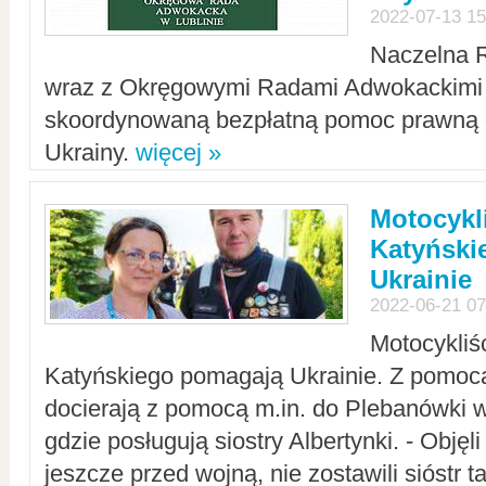
2022-07-13 15
Naczelna 
wraz z Okręgowymi Radami Adwokackimi 
skoordynowaną bezpłatną pomoc prawną d
Ukrainy.
więcej »
Motocykli
Katyński
Ukrainie
2022-06-21 07
Motocykliś
Katyńskiego pomagają Ukrainie. Z pomoc
docierają z pomocą m.in. do Plebanówki w
gdzie posługują siostry Albertynki. - Objęl
jeszcze przed wojną, nie zostawili sióstr 