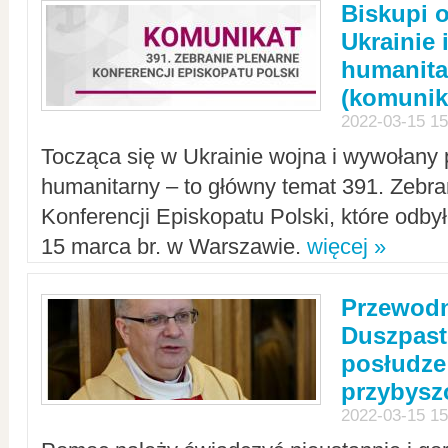
Biskupi 
Ukrainie 
humanit
(komunik
2022-03-15 15
Tocząca się w Ukrainie wojna i wywołany 
humanitarny – to główny temat 391. Zebr
Konferencji Episkopatu Polski, które odbył
15 marca br. w Warszawie.
więcej »
Przewodn
Duszpast
posłudze
przybys
2022-03-15 15