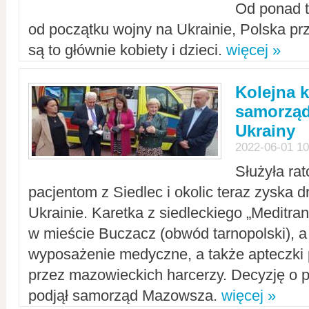
Od ponad tr
od początku wojny na Ukrainie, Polska p
są to głównie kobiety i dzieci.
więcej »
Kolejna k
samorząd
Ukrainy
2022-06-01 10
Służyła ra
pacjentom z Siedlec i okolic teraz zyska d
Ukrainie. Karetka z siedleckiego „Meditrans
w mieście Buczacz (obwód tarnopolski), a
wyposażenie medyczne, a także apteczki
przez mazowieckich harcerzy. Decyzję o 
podjął samorząd Mazowsza.
więcej »