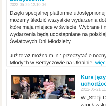
2022-05-26 12:10:04
Dzięki specjalnej platformie udostępnione
możemy śledzić wszystkie wydarzenia dot
które mają miejsce w świecie. Wybrane i 
wydarzenia będą udostępniane na polskiej
Światowych Dni Młodzieży.
Już teraz można m.in.: przeczytać o noc
Młodych w Berdyczowie na Ukrainie.
więc
Kurs języ
uchodźcó
2022-05-21 11
W „Stacji D
wrocławsk