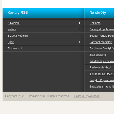
Kanały RSS
Na skróty
Z Regionu
Reklama
Kultura
Banery do pobrania
Z życia Kościoła
Zespół Portalu Podl
Sport
Patronat medialny
Aktualności
Archiwum Dzwiękó
Złóż cegiełkę
Kondolencje i nekro
Radiokatolickie.pl
1 procent na RADI
Polityka Prywatno
Znajdziesz nas w 
Copyright (c) 2010 Podlasie24.pl. All rights reserved
Polityka Prywatności