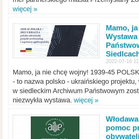
więcej »
Mamo, ja
Wystawa
Państwo
Siedlcac
2022-07-16 11
Mamo, ja nie chcę wojny! 1939-45 POLS
- to nazwa polsko - ukraińskiego projektu
w siedleckim Archiwum Państwowym zosta
niezwykła wystawa.
więcej »
Włodawa:
pomoc pr
obywatel