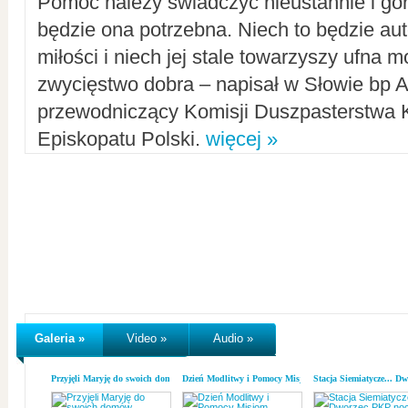
Pomoc należy świadczyć nieustannie i gorl
będzie ona potrzebna. Niech to będzie au
miłości i niech jej stale towarzyszy ufna m
zwycięstwo dobra – napisał w Słowie bp A
przewodniczący Komisji Duszpasterstwa K
Episkopatu Polski.
więcej »
Galeria »
Video »
Audio »
Przyjęli Maryję do swoich domów
Dzień Modlitwy i Pomocy Misjom
Stacja Siemiatycze... D