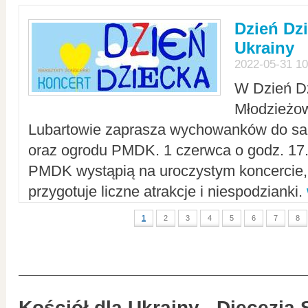
Dzień Dz
Ukrainy
2022-05-31 10
W Dzień D
Młodzieżo
Lubartowie zaprasza wychowanków do sal
oraz ogrodu PMDK. 1 czerwca o godz. 17.0
PMDK wystąpią na uroczystym koncercie
przygotuje liczne atrakcje i niespodzianki.
1
2
3
4
5
6
7
8
Kościół dla Ukrainy - Diecezja 