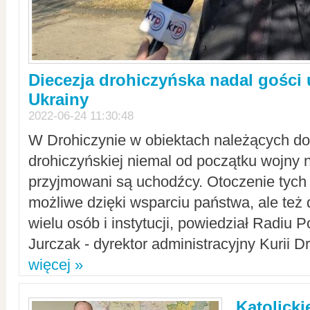
Diecezja drohiczyńska nadal gości
Ukrainy
2022-06-24 11:30:48
W Drohiczynie w obiektach należących do 
drohiczyńskiej niemal od początku wojny 
przyjmowani są uchodźcy. Otoczenie tych 
możliwe dzięki wsparciu państwa, ale też 
wielu osób i instytucji, powiedział Radiu P
Jurczak - dyrektor administracyjny Kurii D
więcej »
Katolicki