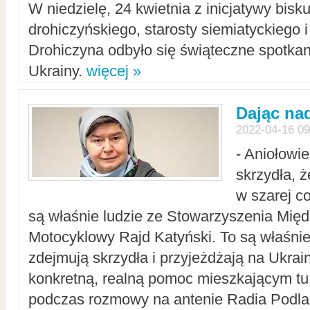
W niedzielę, 24 kwietnia z inicjatywy bisk
drohiczyńskiego, starosty siemiatyckiego i
Drohiczyna odbyło się świąteczne spotka
Ukrainy.
więcej »
Dając nad
2022-04-16 09
- Aniołowi
skrzydła, 
w szarej c
są właśnie ludzie ze Stowarzyszenia Mi
Motocyklowy Rajd Katyński. To są właśnie 
zdejmują skrzydła i przyjeżdżają na Ukrai
konkretną, realną pomoc mieszkającym tu
podczas rozmowy na antenie Radia Podlas