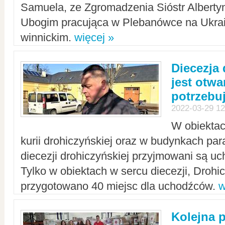
Samuela, ze Zgromadzenia Sióstr Alberty
Ubogim pracująca w Plebanówce na Ukrai
winnickim.
więcej »
Diecezja
jest otwa
potrzebu
2022-03-29 12
W obiektac
kurii drohiczyńskiej oraz w budynkach para
diecezji drohiczyńskiej przyjmowani są uc
Tylko w obiektach w sercu diecezji, Drohi
przygotowano 40 miejsc dla uchodźców.
w
Kolejna 