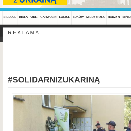
SIEDLCE
BIAŁA PODL.
GARWOLIN
ŁOSICE
ŁUKÓW
MIĘDZYRZEC
RADZYŃ
MIŃS
R E K L A M A
#SOLIDARNIZUKARINĄ