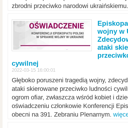
zbrodni przeciwko narodowi ukraińskiemu
Episkopa
wojny w 
Zdecydow
ataki sk
przeciwk
cywilnej
2022-03-15 16:00:01
Głęboko poruszeni tragedią wojny, zdecy
ataki skierowane przeciwko ludności cywi
ogrom ofiar, zwłaszcza wśród kobiet i dzie
oświadczeniu członkowie Konferencji Epis
obecni na 391. Zebraniu Plenarnym.
więce