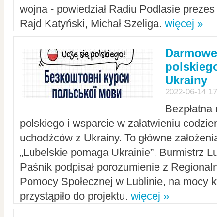
wojna - powiedział Radiu Podlasie preze
Rajd Katyński, Michał Szeliga.
więcej »
Darmowe 
polskiego
Ukrainy
2022-06-14 17
Bezpłatna 
polskiego i wsparcie w załatwieniu codzi
uchodźców z Ukrainy. To główne założenia
„Lubelskie pomaga Ukrainie”. Burmistrz L
Paśnik podpisał porozumienie z Regiona
Pomocy Społecznej w Lublinie, na mocy k
przystąpiło do projektu.
więcej »