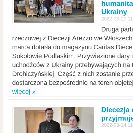
humanita
Ukrainy
2022-03-29 11
Druga part
rzeczowej z Diecezji Arezzo we Włoszech 
marca dotarła do magazynu Caritas Diecez
Sokołowie Podlaskim. Przywiezione dary 
uchodźców z Ukrainy przebywających na t
Drohiczyńskiej. Część z nich zostanie pr
dostarczona bezpośrednio na teren objęte
więcej »
Diecezja
przyjmuj
2022-03-24 11