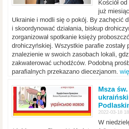
Kościół od
już miesią
Ukrainie i modli się o pokój. By zachęcić
i skoordynować działania, biskup drohicz
zorganizował spotkanie księży proboszczó
drohiczyńskiej. Wszystkie parafie zostały
znalezienie w swoich zasobach lokali, gd
zakwaterować uchodźców. Podobną prośb
parafialnych przekazano diecezjanom.
wię
Msza św.
ukraińsk
Podlaski
2022-03-18 18
W niedziel