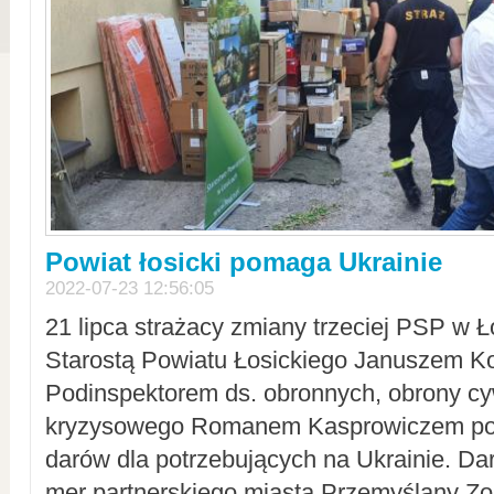
Powiat łosicki pomaga Ukrainie
2022-07-23 12:56:05
21 lipca strażacy zmiany trzeciej PSP w 
Starostą Powiatu Łosickiego Januszem Ko
Podinspektorem ds. obronnych, obrony cyw
kryzysowego Romanem Kasprowiczem po
darów dla potrzebujących na Ukrainie. Dar
mer partnerskiego miasta Przemyślany Zo