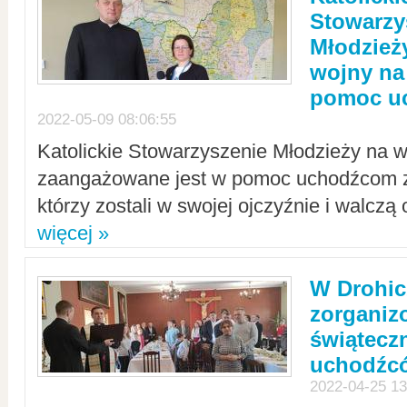
Stowarzy
Młodzież
wojny na 
pomoc u
2022-05-09 08:06:55
Katolickie Stowarzyszenie Młodzieży na w
zaangażowane jest w pomoc uchodźcom z 
którzy zostali w swojej ojczyźnie i walczą 
więcej »
W Drohic
zorgani
świątecz
uchodźc
2022-04-25 13