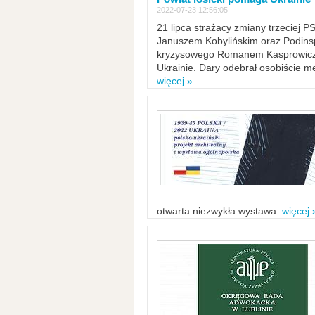
2022-07-23 12:56:05
21 lipca strażacy zmiany trzeciej 
Januszem Kobylińskim oraz Podinsp
kryzysowego Romanem Kasprowicze
Ukrainie. Dary odebrał osobiście m
więcej »
otwarta niezwykła wystawa.
więcej 