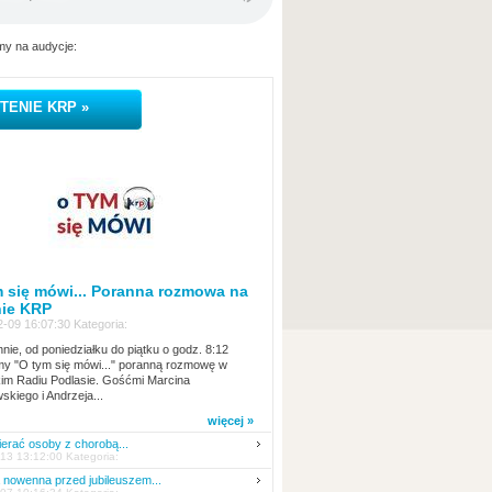
y na audycje:
TENIE KRP »
 się mówi... Poranna rozmowa na
nie KRP
-09 16:07:30 Kategoria:
nie, od poniedziałku do piątku o godz. 8:12
y "O tym się mówi..." poranną rozmowę w
kim Radiu Podlasie. Gośćmi Marcina
skiego i Andrzeja...
więcej »
erać osoby z chorobą...
13 13:12:00 Kategoria:
nowenna przed jubileuszem...