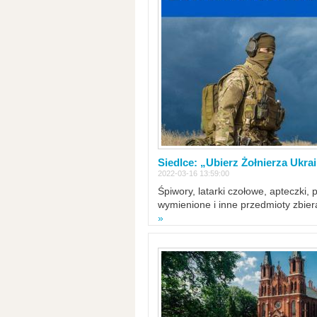
Siedlce: „Ubierz Żołnierza Ukra
2022-03-16 13:59:00
Śpiwory, latarki czołowe, apteczki, 
wymienione i inne przedmioty zbie
»