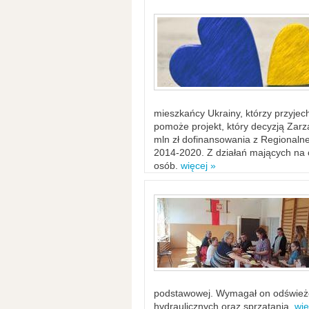
mieszkańcy Ukrainy, którzy przyje
pomoże projekt, który decyzją Za
mln zł dofinansowania z Regiona
2014-2020. Z działań mających na ce
osób.
więcej »
podstawowej. Wymagał on odświeżen
hydraulicznych oraz sprzątania.
wię