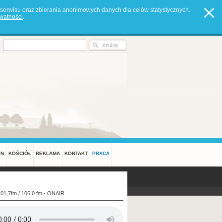
serwisu oraz zbierania anonimowych danych dla celów statystycznych.
ywatności
.
ON
KOŚCIÓŁ
REKLAMA
KONTAKT
PRACA
101,7fm / 106,0 fm - ONAIR