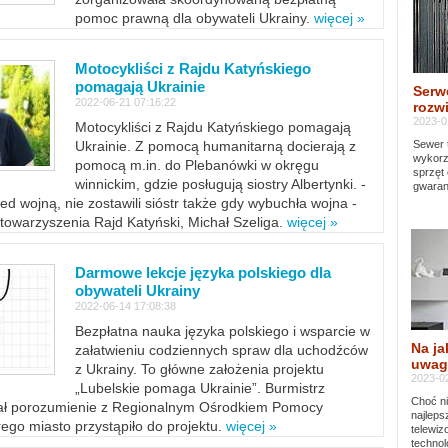
pomoc prawną dla obywateli Ukrainy.
więcej »
Motocykliści z Rajdu Katyńskiego
pomagają Ukrainie
Serw
2022-06-21 07:16:22
rozwi
2023-0
Motocykliści z Rajdu Katyńskiego pomagają
Sewer 
Ukrainie. Z pomocą humanitarną docierają z
wykorz
pomocą m.in. do Plebanówki w okręgu
sprzęt
winnickim, gdzie posługują siostry Albertynki. -
gwaran
ed wojną, nie zostawili sióstr także gdy wybuchła wojna -
towarzyszenia Rajd Katyński, Michał Szeliga.
więcej »
Darmowe lekcje języka polskiego dla
obywateli Ukrainy
2022-06-14 17:08:38
Bezpłatna nauka języka polskiego i wsparcie w
Na ja
załatwieniu codziennych spraw dla uchodźców
uwag
z Ukrainy. To główne założenia projektu
2023-02
„Lubelskie pomaga Ukrainie”. Burmistrz
Choć ni
sał porozumienie z Regionalnym Ośrodkiem Pomocy
najleps
ego miasto przystąpiło do projektu.
więcej »
telewi
technol