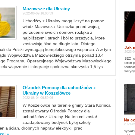
Mazowsze dla Ukrainy
2022-06-09 16:06:39
Uchodźcy z Ukrainy mogą liczyć na pomoc
władz Mazowsza. Ucieczka przed wojną,
porzucenie swoich domów, rozłąka z
najbliższymi, strach i ból to przeżycia, które
zostawiają ślad na długie lata. Dlatego
Jak 
chali do Polski wymagają kompleksowego wsparcia. A w tym
2023-02
rządu Województwa Mazowieckiego otrzyma ponad 13,4
SEO, cz
lnego Programu Operacyjnego Województwa Mazowieckiego
stron p
lu włączenie i integrację społeczną skorzysta 1,5 tys.
techni
witryny
Ośrodek Pomocy dla uchodźców z
Ukrainy w Koszelówce
2022-06-04 09:59:06
W Koszelówce na terenie gminy Stara Kornica
został otwarty Ośrodek Pomocy dla
uchodźców z Ukrainy. Na ten cel został
Na co
zaadaptowany budynek byłej szkoły
2023-02
ia ścian, drobnych napraw elektryki, prac
Sypialn
cej »