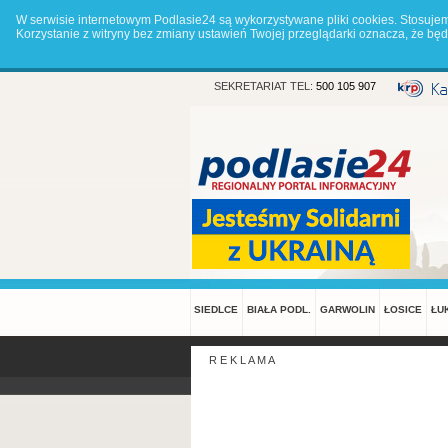
W serwisie internetowym Podlasie24 są wykorzystywane pliki cookies. Stosuje
Korzystanie z witryny bez zmiany ustawień Twojej przeglądarki oznacza, że 
SEKRETARIAT TEL:
500 105 907
SIEDLCE
BIAŁA PODL.
GARWOLIN
ŁOSICE
ŁU
R E K L A M A