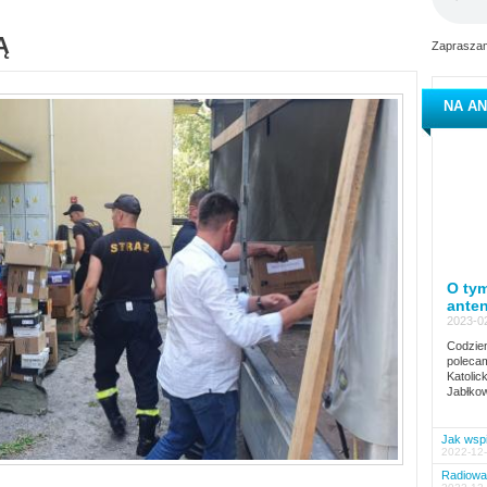
Ą
Zapraszam
NA AN
O tym
ante
2023-02
Codzien
polecam
Katolic
Jabłkow
Jak wspi
2022-12-
Radiowa 