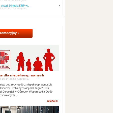
07 10:16:34 Kategoria:
 okazji 30-lecia KRP w...
25 10:54:35 Kategoria:
promocyjny »
as dla niepełnosprawnych
-16 14:38:58 Kategoria:
jąc potrzeby osób z niepełnosprawnością
 Diecezji Drohiczyńskiej od lutego 2010 r.
i Diecezjalny Ośrodek Wsparcia dla Osób
osprawnych...
więcej »