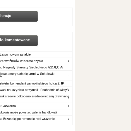
lencje
nio komentowane
ża po nowym asfalcie
 przewoźników w Koroszczynie
o Nagrody Starosty Siedleckiego /ZDJĘCIA/
owe amerykańskiej armii w Sokołowie
im
eloletni komendant garwolińskiego hufca ZHP
ani nauczyciele otrzymali ,,Pochodnie oświaty’’
askarzewie odkopano średniowieczną drewnianą
e Garwolina
ukowie może powstać galeria handlowa?
na Brzeskiej po remoncie robi wrażenie!