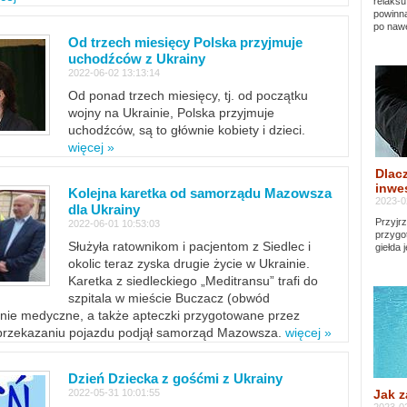
relaksu
powinna
po nawe
Od trzech miesięcy Polska przyjmuje
uchodźców z Ukrainy
2022-06-02 13:13:14
Od ponad trzech miesięcy, tj. od początku
wojny na Ukrainie, Polska przyjmuje
uchodźców, są to głównie kobiety i dzieci.
więcej »
Dlacz
inwes
Kolejna karetka od samorządu Mazowsza
2023-0
dla Ukrainy
Przyjrz
2022-06-01 10:53:03
przygo
Służyła ratownikom i pacjentom z Siedlec i
giełda 
okolic teraz zyska drugie życie w Ukrainie.
Karetka z siedleckiego „Meditransu” trafi do
szpitala w mieście Buczacz (obwód
enie medyczne, a także apteczki przygotowane przez
 przekazaniu pojazdu podjął samorząd Mazowsza.
więcej »
Dzień Dziecka z gośćmi z Ukrainy
Jak z
2022-05-31 10:01:55