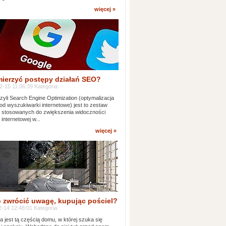
więcej »
mierzyć postępy działań SEO?
-15 11:06:39 Kategoria:
yli Search Engine Optimization (optymalizacja
od wyszukiwarki internetowe) jest to zestaw
k stosowanych do zwiększenia widoczności
 internetowej w...
więcej »
 zwrócić uwagę, kupując pościel?
-14 12:48:01 Kategoria:
ia jest tą częścią domu, w której szuka się