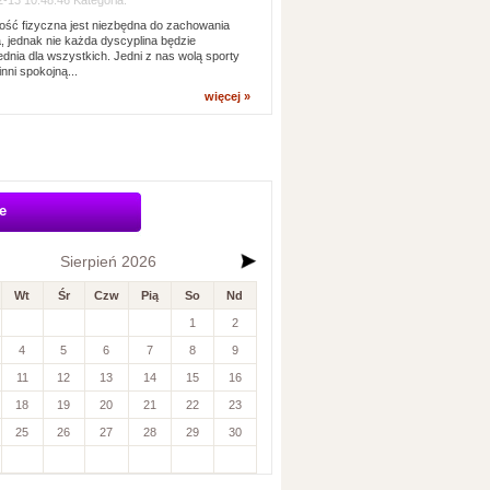
-13 10:48:46 Kategoria:
ść fizyczna jest niezbędna do zachowania
, jednak nie każda dyscyplina będzie
dnia dla wszystkich. Jedni z nas wolą sporty
inni spokojną...
więcej »
e
Sierpień 2026
Wt
Śr
Czw
Pią
So
Nd
1
2
4
5
6
7
8
9
11
12
13
14
15
16
18
19
20
21
22
23
25
26
27
28
29
30