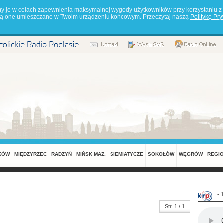
my je w celach zapewnienia maksymalnej wygody użytkowników przy korzystaniu z 
będą one umieszczane w Twoim urządzeniu końcowym. Przeczytaj naszą
Politykę Pr
KÓW
MIĘDZYRZEC
RADZYŃ
MIŃSK MAZ.
SIEMIATYCZE
SOKOŁÓW
WĘGRÓW
REGI
- 
Str. 1 / 1