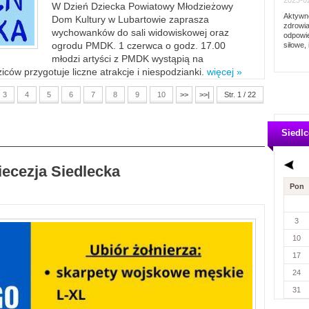
2023-02
W Dzień Dziecka Powiatowy Młodzieżowy
Aktywno
Dom Kultury w Lubartowie zaprasza
zdrowia
wychowanków do sali widowiskowej oraz
odpowie
ogrodu PMDK. 1 czerwca o godz. 17.00
siłowe, 
młodzi artyści z PMDK wystąpią na
ców przygotuje liczne atrakcje i niespodzianki.
więcej »
3
4
5
6
7
8
9
10
>>
>>|
Str. 1 / 22
Siedlc
iecezja Siedlecka
Pon
3
10
17
24
31