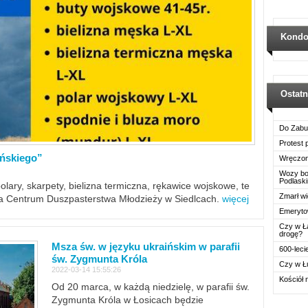
Kondo
Ostat
Do Zabu
Protest
ińskiego”
Wręczon
Wozy boj
Podlask
polary, skarpety, bielizna termiczna, rękawice wojskowe, te
Zmarł wi
ra Centrum Duszpasterstwa Młodzieży w Siedlcach.
więcej
Emerytow
Czy w Ł
drogę?
Msza św. w języku ukraińskim w parafii
600-leci
św. Zygmunta Króla
Czy w Ł
2022-03-14 15:55:26
Kościół 
Od 20 marca, w każdą niedzielę, w parafii św.
Zygmunta Króla w Łosicach będzie