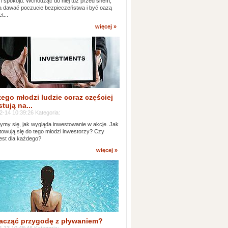
 i spokoju. Wchodząc do niej tuż przed snem,
 dawać poczucie bezpieczeństwa i być oazą
t...
więcej »
ego młodzi ludzie coraz częściej
tują na...
2-14 10:39:26 Kategoria:
ymy się, jak wygląda inwestowanie w akcje. Jak
towują się do tego młodzi inwestorzy? Czy
jest dla każdego?
więcej »
acząć przygodę z pływaniem?