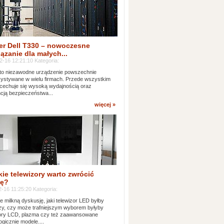
er Dell T330 – nowoczesne
ązanie dla małych...
2-16 12:21:10 Kategoria:
to niezawodne urządzenie powszechnie
ystywane w wielu firmach. Przede wszystkim
 cechuje się wysoką wydajnością oraz
cją bezpieczeństwa...
więcej »
kie telewizory warto zwrócić
ę?
-16 11:25:20 Kategoria:
e milkną dyskusję, jaki telewizor LED byłby
zy, czy może trafniejszym wyborem byłyby
zory LCD, plazma czy też zaawansowane
ogicznie modele....