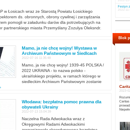
2022-12-
Festyn z
2022-11-
PSP w Łosicach wraz ze Starostą Powiatu Łosickiego
ektorem ds. obronnych, obrony cywilnej i zarządzania
m pomogli w załadunku darów dla potrzebujących na
er partnerskiego miasta Przemyślany Zozulya Oleksndr.
Blok 
Mamo, ja nie chcę wojny! Wystawa w
Archiwum Państwowym w Siedlcach
2022-07-16 11:35:48
Mamo, ja nie chcę wojny! 1939-45 POLSKA /
2022 UKRAINA - to nazwa polsko -
ukraińskiego projektu, w ramach którego w
siedleckim Archiwum Państwowym zostanie
Carit
»
2023-02
Rozumie
Włodawa: bezpłatna pomoc prawna dla
Caritas
prowadz
obywateli Ukrainy
Niepełn
2022-07-13 15:04:39
Naczelna Rada Adwokacka wraz z
Okręgowymi Radami Adwokackimi
zorganizowała skoordynowaną bezpłatną