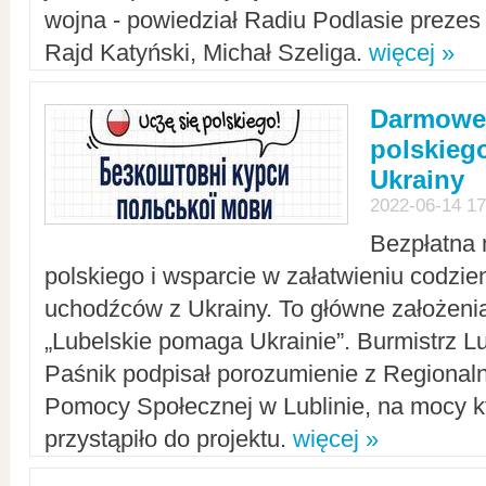
wojna - powiedział Radiu Podlasie preze
Rajd Katyński, Michał Szeliga.
więcej »
Darmowe 
polskiego
Ukrainy
2022-06-14 17
Bezpłatna 
polskiego i wsparcie w załatwieniu codzi
uchodźców z Ukrainy. To główne założenia
„Lubelskie pomaga Ukrainie”. Burmistrz L
Paśnik podpisał porozumienie z Regiona
Pomocy Społecznej w Lublinie, na mocy k
przystąpiło do projektu.
więcej »