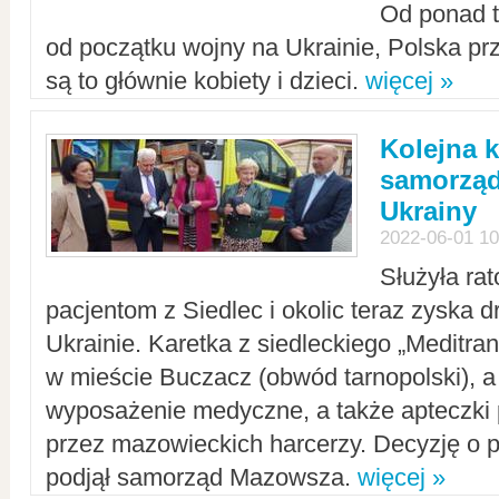
Od ponad tr
od początku wojny na Ukrainie, Polska p
są to głównie kobiety i dzieci.
więcej »
Kolejna k
samorząd
Ukrainy
2022-06-01 10
Służyła ra
pacjentom z Siedlec i okolic teraz zyska d
Ukrainie. Karetka z siedleckiego „Meditrans
w mieście Buczacz (obwód tarnopolski), a
wyposażenie medyczne, a także apteczki
przez mazowieckich harcerzy. Decyzję o 
podjął samorząd Mazowsza.
więcej »