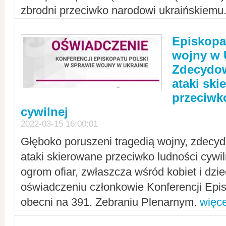
zbrodni przeciwko narodowi ukraińskiemu
Episkopa
wojny w 
Zdecydow
ataki sk
przeciwk
cywilnej
2022-03-15 16:00:01
Głęboko poruszeni tragedią wojny, zdecy
ataki skierowane przeciwko ludności cywi
ogrom ofiar, zwłaszcza wśród kobiet i dzie
oświadczeniu członkowie Konferencji Epis
obecni na 391. Zebraniu Plenarnym.
więce