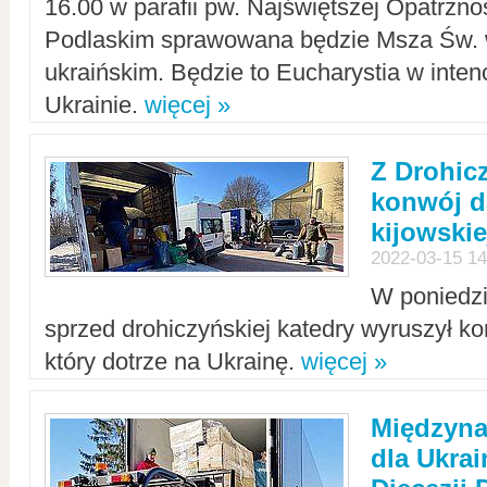
16.00 w parafii pw. Najświętszej Opatrzno
Podlaskim sprawowana będzie Msza Św. 
ukraińskim. Będzie to Eucharystia w intenc
Ukrainie.
więcej »
Z Drohic
konwój d
kijowskie
2022-03-15 14
W poniedzi
sprzed drohiczyńskiej katedry wyruszył k
który dotrze na Ukrainę.
więcej »
Międzyn
dla Ukra