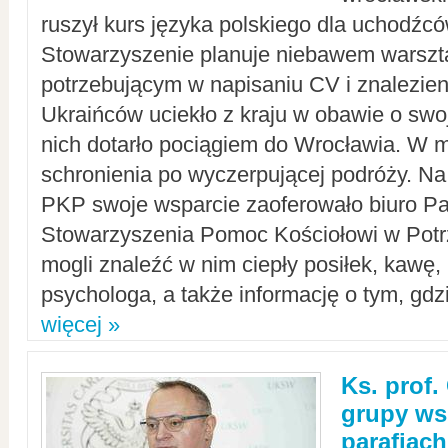
ruszył kurs języka polskiego dla uchodźcó
Stowarzyszenie planuje niebawem warszt
potrzebującym w napisaniu CV i znalezieni
Ukraińców uciekło z kraju w obawie o swoj
nich dotarło pociągiem do Wrocławia. W m
schronienia po wyczerpującej podróży. 
PKP swoje wsparcie zaoferowało biuro P
Stowarzyszenia Pomoc Kościołowi w Potr
mogli znaleźć w nim ciepły posiłek, kawę,
psychologa, a także informację o tym, gdzi
więcej »
Ks. prof.
grupy ws
parafiach