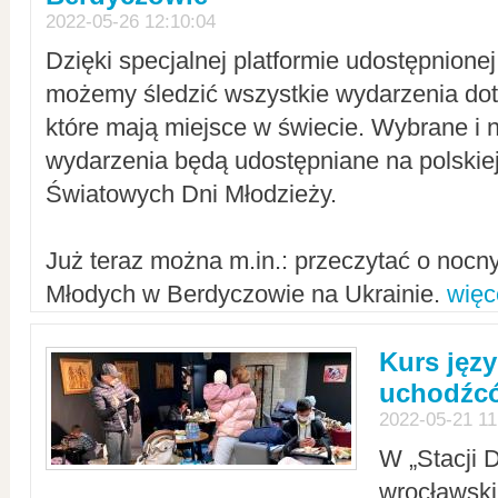
2022-05-26 12:10:04
Dzięki specjalnej platformie udostępnione
możemy śledzić wszystkie wydarzenia dot
które mają miejsce w świecie. Wybrane i 
wydarzenia będą udostępniane na polskiej
Światowych Dni Młodzieży.
Już teraz można m.in.: przeczytać o noc
Młodych w Berdyczowie na Ukrainie.
więc
Kurs języ
uchodźcó
2022-05-21 11
W „Stacji D
wrocławsk