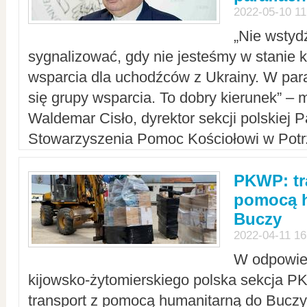
2022-05-10 11
„Nie wstyd
sygnalizować, gdy nie jesteśmy w stanie
wsparcia dla uchodźców z Ukrainy. W para
się grupy wsparcia. To dobry kierunek” – m
Waldemar Cisło, dyrektor sekcji polskiej 
Stowarzyszenia Pomoc Kościołowi w Potr
PKWP: tr
pomocą h
Buczy
2022-04-11 16
W odpowied
kijowsko-żytomierskiego polska sekcja 
transport z pomocą humanitarną do Buczy,