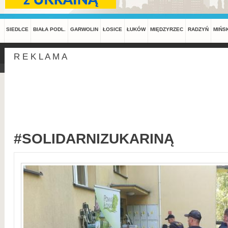
SIEDLCE
BIAŁA PODL.
GARWOLIN
ŁOSICE
ŁUKÓW
MIĘDZYRZEC
RADZYŃ
MIŃS
R E K L A M A
#SOLIDARNIZUKARINĄ