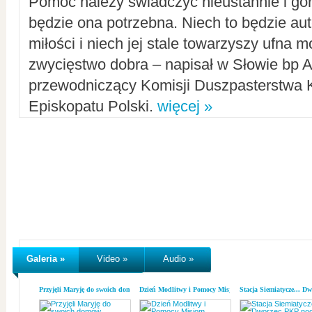
Pomoc należy świadczyć nieustannie i gorl
będzie ona potrzebna. Niech to będzie au
miłości i niech jej stale towarzyszy ufna m
zwycięstwo dobra – napisał w Słowie bp A
przewodniczący Komisji Duszpasterstwa K
Episkopatu Polski.
więcej »
Galeria »
Video »
Audio »
Przyjęli Maryję do swoich domów
Dzień Modlitwy i Pomocy Misjom
Stacja Siemiatycze... D