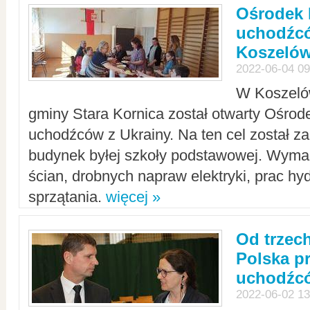
Ośrodek 
uchodźcó
Koszeló
2022-06-04 09
W Koszelów
gminy Stara Kornica został otwarty Ośro
uchodźców z Ukrainy. Na ten cel został 
budynek byłej szkoły podstawowej. Wyma
ścian, drobnych napraw elektryki, prac hy
sprzątania.
więcej »
Od trzec
Polska p
uchodźcó
2022-06-02 13