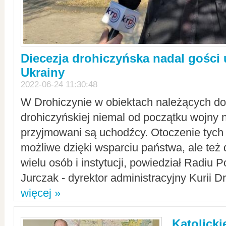
Diecezja drohiczyńska nadal gości
Ukrainy
2022-06-24 11:30:48
W Drohiczynie w obiektach należących do 
drohiczyńskiej niemal od początku wojny 
przyjmowani są uchodźcy. Otoczenie tych 
możliwe dzięki wsparciu państwa, ale też 
wielu osób i instytucji, powiedział Radiu P
Jurczak - dyrektor administracyjny Kurii D
więcej »
Katolicki