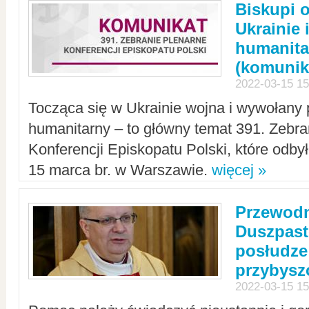
Biskupi 
Ukrainie 
humanit
(komunik
2022-03-15 15
Tocząca się w Ukrainie wojna i wywołany 
humanitarny – to główny temat 391. Zebr
Konferencji Episkopatu Polski, które odbył
15 marca br. w Warszawie.
więcej »
Przewodn
Duszpast
posłudze
przybys
2022-03-15 15