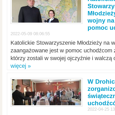
Stowarzy
Młodzież
wojny na 
pomoc u
2022-05-09 08:06:55
Katolickie Stowarzyszenie Młodzieży na w
zaangażowane jest w pomoc uchodźcom z 
którzy zostali w swojej ojczyźnie i walczą 
więcej »
W Drohic
zorgani
świątecz
uchodźc
2022-04-25 13