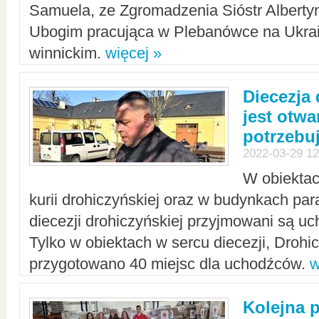
Samuela, ze Zgromadzenia Sióstr Alberty
Ubogim pracująca w Plebanówce na Ukrai
winnickim.
więcej »
Diecezja
jest otwa
potrzebu
2022-03-29 12
W obiektac
kurii drohiczyńskiej oraz w budynkach para
diecezji drohiczyńskiej przyjmowani są uc
Tylko w obiektach w sercu diecezji, Drohi
przygotowano 40 miejsc dla uchodźców.
w
Kolejna 