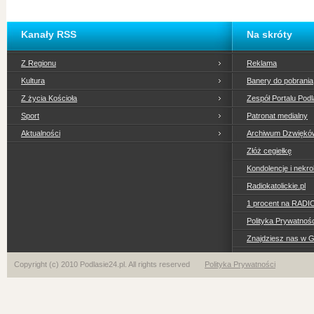
Kanały RSS
Na skróty
Z Regionu
Reklama
Kultura
Banery do pobrania
Z życia Kościoła
Zespół Portalu Podl
Sport
Patronat medialny
Aktualności
Archiwum Dzwiękó
Złóż cegiełkę
Kondolencje i nekro
Radiokatolickie.pl
1 procent na RADI
Polityka Prywatno
Znajdziesz nas w 
Copyright (c) 2010 Podlasie24.pl. All rights reserved
Polityka Prywatności