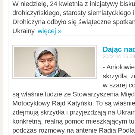
W niedzielę, 24 kwietnia z inicjatywy bisk
drohiczyńskiego, starosty siemiatyckiego i
Drohiczyna odbyło się świąteczne spotka
Ukrainy.
więcej »
Dając nad
2022-04-16 09
- Aniołowi
skrzydła, 
w szarej c
są właśnie ludzie ze Stowarzyszenia Mi
Motocyklowy Rajd Katyński. To są właśnie 
zdejmują skrzydła i przyjeżdżają na Ukrai
konkretną, realną pomoc mieszkającym tu
podczas rozmowy na antenie Radia Podlas