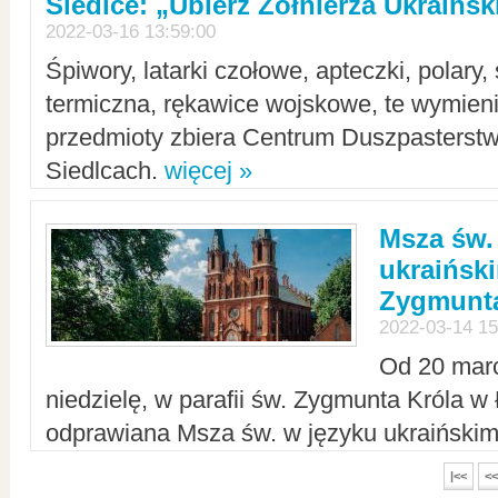
Siedlce: „Ubierz Żołnierza Ukraińs
2022-03-16 13:59:00
Śpiwory, latarki czołowe, apteczki, polary, 
termiczna, rękawice wojskowe, te wymieni
przedmioty zbiera Centrum Duszpasterst
Siedlcach.
więcej »
Msza św.
ukraiński
Zygmunta
2022-03-14 15
Od 20 mar
niedzielę, w parafii św. Zygmunta Króla w
odprawiana Msza św. w języku ukraiński
|<<
<<