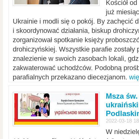
Kościół od
już miesią
Ukrainie i modli się o pokój. By zachęcić
i skoordynować działania, biskup drohicz
zorganizował spotkanie księży proboszczó
drohiczyńskiej. Wszystkie parafie zostały
znalezienie w swoich zasobach lokali, gd
zakwaterować uchodźców. Podobną prośb
parafialnych przekazano diecezjanom.
wię
Msza św.
ukraińsk
Podlaski
2022-03-18 18
W niedziel