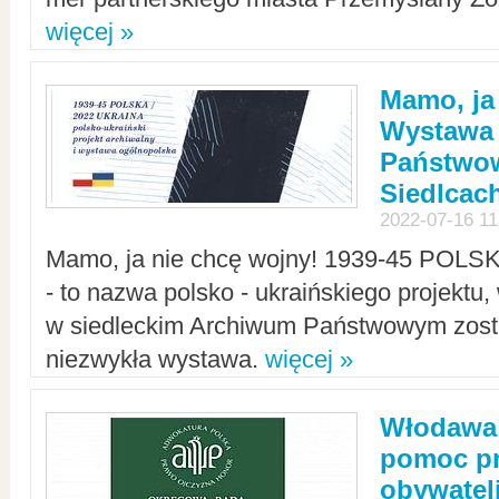
więcej »
Mamo, ja
Wystawa
Państwo
Siedlcac
2022-07-16 11
Mamo, ja nie chcę wojny! 1939-45 POLS
- to nazwa polsko - ukraińskiego projektu
w siedleckim Archiwum Państwowym zosta
niezwykła wystawa.
więcej »
Włodawa:
pomoc pr
obywatel