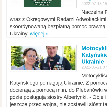
2022-07-13 15
Naczelna 
wraz z Okręgowymi Radami Adwokackimi 
skoordynowaną bezpłatną pomoc prawną d
Ukrainy.
więcej »
Motocykli
Katyński
Ukrainie
2022-06-21 07
Motocykliś
Katyńskiego pomagają Ukrainie. Z pomoc
docierają z pomocą m.in. do Plebanówki w
gdzie posługują siostry Albertynki. - Objęl
jeszcze przed wojną, nie zostawili sióstr 