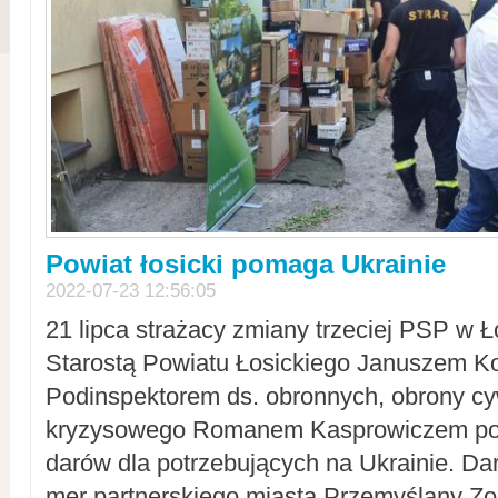
Powiat łosicki pomaga Ukrainie
2022-07-23 12:56:05
21 lipca strażacy zmiany trzeciej PSP w 
Starostą Powiatu Łosickiego Januszem Ko
Podinspektorem ds. obronnych, obrony cyw
kryzysowego Romanem Kasprowiczem po
darów dla potrzebujących na Ukrainie. Dar
mer partnerskiego miasta Przemyślany Zo