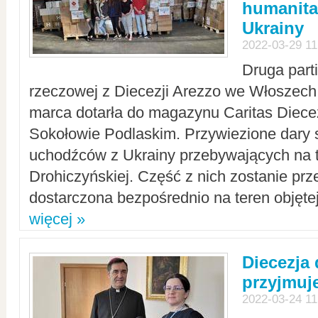
humanita
Ukrainy
2022-03-29 11
Druga part
rzeczowej z Diecezji Arezzo we Włoszech 
marca dotarła do magazynu Caritas Diecez
Sokołowie Podlaskim. Przywiezione dary 
uchodźców z Ukrainy przebywających na t
Drohiczyńskiej. Część z nich zostanie pr
dostarczona bezpośrednio na teren objęte
więcej »
Diecezja
przyjmuj
2022-03-24 11