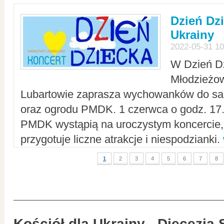
Dzień Dz
Ukrainy
2022-05-31 10
W Dzień D
Młodzieżo
Lubartowie zaprasza wychowanków do sal
oraz ogrodu PMDK. 1 czerwca o godz. 17.0
PMDK wystąpią na uroczystym koncercie
przygotuje liczne atrakcje i niespodzianki.
1
2
3
4
5
6
7
8
Kościół dla Ukrainy - Diecezja 