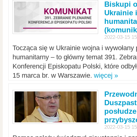
Biskupi 
Ukrainie 
humanit
(komunik
2022-03-15 15
Tocząca się w Ukrainie wojna i wywołany 
humanitarny – to główny temat 391. Zebr
Konferencji Episkopatu Polski, które odbył
15 marca br. w Warszawie.
więcej »
Przewodn
Duszpast
posłudze
przybys
2022-03-15 15