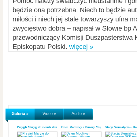
Pomoc należy świadczyć nieustannie i gorl
będzie ona potrzebna. Niech to będzie au
miłości i niech jej stale towarzyszy ufna m
zwycięstwo dobra – napisał w Słowie bp A
przewodniczący Komisji Duszpasterstwa K
Episkopatu Polski.
więcej »
Galeria »
Video »
Audio »
Przyjęli Maryję do swoich domów
Dzień Modlitwy i Pomocy Misjom
Stacja Siemiatycze... D