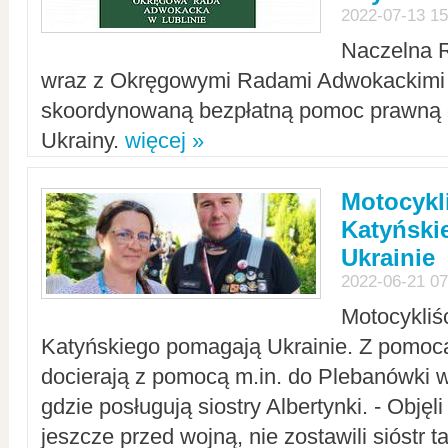
2022-07-13 15
Naczelna 
wraz z Okręgowymi Radami Adwokackimi 
skoordynowaną bezpłatną pomoc prawną d
Ukrainy.
więcej »
Motocykli
Katyński
Ukrainie
2022-06-21 07
Motocykliś
Katyńskiego pomagają Ukrainie. Z pomoc
docierają z pomocą m.in. do Plebanówki w
gdzie posługują siostry Albertynki. - Objęl
jeszcze przed wojną, nie zostawili sióstr 