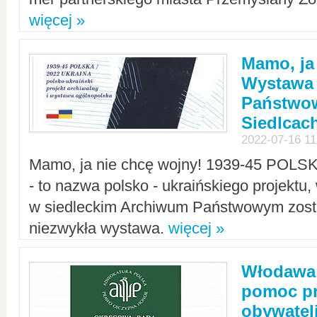
więcej »
Mamo, ja
Wystawa
Państwo
Siedlcac
2022-07-16 11
Mamo, ja nie chcę wojny! 1939-45 POLS
- to nazwa polsko - ukraińskiego projektu
w siedleckim Archiwum Państwowym zosta
niezwykła wystawa.
więcej »
Włodawa:
pomoc pr
obywatel