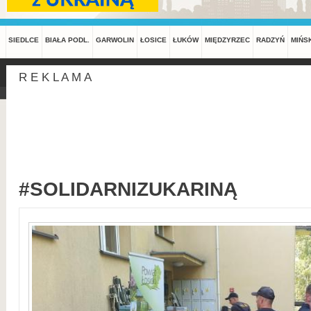
SIEDLCE
BIAŁA PODL.
GARWOLIN
ŁOSICE
ŁUKÓW
MIĘDZYRZEC
RADZYŃ
MIŃS
R E K L A M A
#SOLIDARNIZUKARINĄ