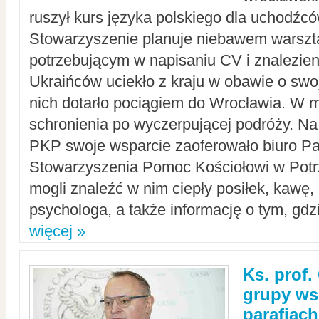
ruszył kurs języka polskiego dla uchodźcó
Stowarzyszenie planuje niebawem warszt
potrzebującym w napisaniu CV i znalezieni
Ukraińców uciekło z kraju w obawie o swoj
nich dotarło pociągiem do Wrocławia. W m
schronienia po wyczerpującej podróży. 
PKP swoje wsparcie zaoferowało biuro P
Stowarzyszenia Pomoc Kościołowi w Potr
mogli znaleźć w nim ciepły posiłek, kawę,
psychologa, a także informację o tym, gdzi
więcej »
Ks. prof.
grupy ws
parafiach