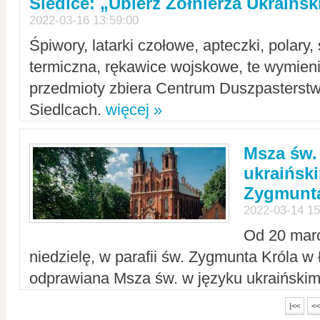
Siedlce: „Ubierz Żołnierza Ukraińs
2022-03-16 13:59:00
Śpiwory, latarki czołowe, apteczki, polary, 
termiczna, rękawice wojskowe, te wymieni
przedmioty zbiera Centrum Duszpasterst
Siedlcach.
więcej »
Msza św.
ukraiński
Zygmunta
2022-03-14 15
Od 20 mar
niedzielę, w parafii św. Zygmunta Króla w
odprawiana Msza św. w języku ukraiński
|<<
<<