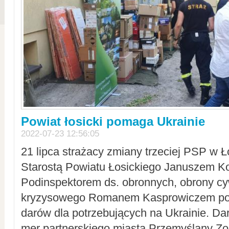
Powiat łosicki pomaga Ukrainie
2022-07-23 12:56:05
21 lipca strażacy zmiany trzeciej PSP w 
Starostą Powiatu Łosickiego Januszem Ko
Podinspektorem ds. obronnych, obrony cyw
kryzysowego Romanem Kasprowiczem po
darów dla potrzebujących na Ukrainie. Dar
mer partnerskiego miasta Przemyślany Zo