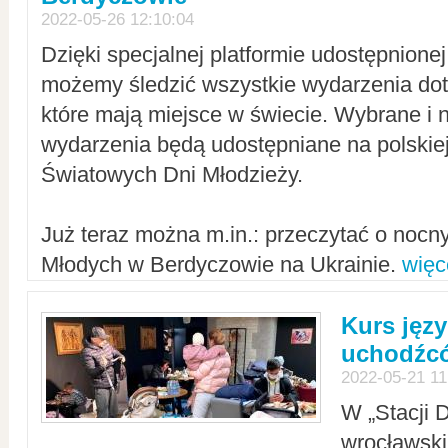
2022-05-26 12:10:04
Dzięki specjalnej platformie udostępnione
możemy śledzić wszystkie wydarzenia dot
które mają miejsce w świecie. Wybrane i 
wydarzenia będą udostępniane na polskiej
Światowych Dni Młodzieży.
Już teraz można m.in.: przeczytać o noc
Młodych w Berdyczowie na Ukrainie.
więc
Kurs języ
uchodźcó
2022-05-21 11
W „Stacji D
wrocławsk