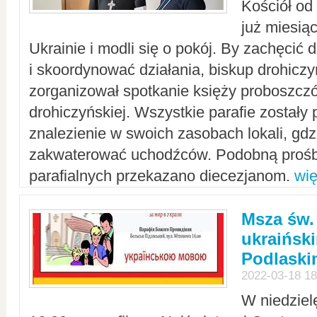
Kościół od
już miesią
Ukrainie i modli się o pokój. By zachęcić
i skoordynować działania, biskup drohicz
zorganizował spotkanie księży proboszczó
drohiczyńskiej. Wszystkie parafie zostały
znalezienie w swoich zasobach lokali, gd
zakwaterować uchodźców. Podobną prośb
parafialnych przekazano diecezjanom.
wię
Msza św.
ukraińsk
Podlaski
2022-03-18 18
W niedziel