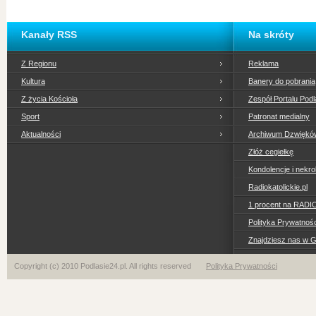
Kanały RSS
Na skróty
Z Regionu
Reklama
Kultura
Banery do pobrania
Z życia Kościoła
Zespół Portalu Podl
Sport
Patronat medialny
Aktualności
Archiwum Dzwiękó
Złóż cegiełkę
Kondolencje i nekro
Radiokatolickie.pl
1 procent na RADI
Polityka Prywatno
Znajdziesz nas w 
Copyright (c) 2010 Podlasie24.pl. All rights reserved
Polityka Prywatności