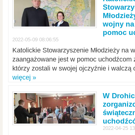
Stowarzy
Młodzież
wojny na 
pomoc u
2022-05-09 08:06:55
Katolickie Stowarzyszenie Młodzieży na w
zaangażowane jest w pomoc uchodźcom z 
którzy zostali w swojej ojczyźnie i walczą 
więcej »
W Drohic
zorgani
świątecz
uchodźc
2022-04-25 13