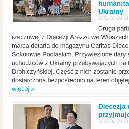
humanita
Ukrainy
2022-03-29 11
Druga part
rzeczowej z Diecezji Arezzo we Włoszech 
marca dotarła do magazynu Caritas Diecez
Sokołowie Podlaskim. Przywiezione dary 
uchodźców z Ukrainy przebywających na t
Drohiczyńskiej. Część z nich zostanie pr
dostarczona bezpośrednio na teren objęte
więcej »
Diecezja
przyjmuj
2022-03-24 11