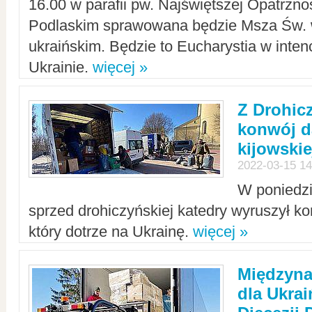
16.00 w parafii pw. Najświętszej Opatrzno
Podlaskim sprawowana będzie Msza Św. 
ukraińskim. Będzie to Eucharystia w intenc
Ukrainie.
więcej »
Z Drohic
konwój d
kijowskie
2022-03-15 14
W poniedzi
sprzed drohiczyńskiej katedry wyruszył k
który dotrze na Ukrainę.
więcej »
Międzyn
dla Ukra