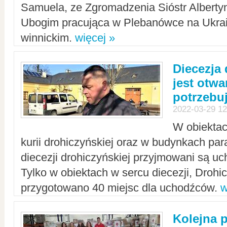
Samuela, ze Zgromadzenia Sióstr Alberty
Ubogim pracująca w Plebanówce na Ukrai
winnickim.
więcej »
Diecezja
jest otwa
potrzebu
2022-03-29 12
W obiektac
kurii drohiczyńskiej oraz w budynkach para
diecezji drohiczyńskiej przyjmowani są uc
Tylko w obiektach w sercu diecezji, Drohi
przygotowano 40 miejsc dla uchodźców.
w
Kolejna 