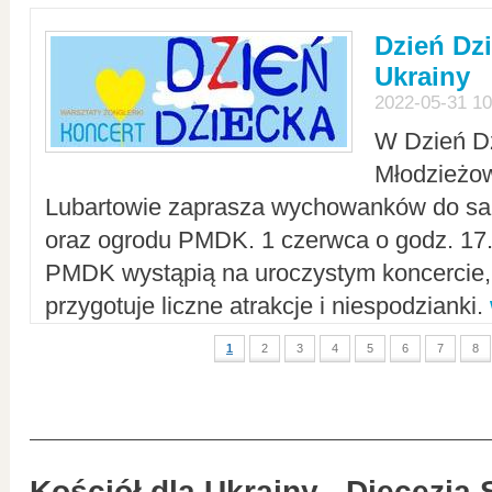
Dzień Dz
Ukrainy
2022-05-31 10
W Dzień D
Młodzieżo
Lubartowie zaprasza wychowanków do sal
oraz ogrodu PMDK. 1 czerwca o godz. 17.0
PMDK wystąpią na uroczystym koncercie
przygotuje liczne atrakcje i niespodzianki.
1
2
3
4
5
6
7
8
Kościół dla Ukrainy - Diecezja 