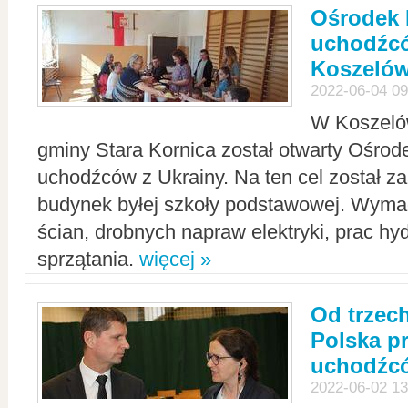
Ośrodek 
uchodźcó
Koszeló
2022-06-04 09
W Koszelów
gminy Stara Kornica został otwarty Ośro
uchodźców z Ukrainy. Na ten cel został 
budynek byłej szkoły podstawowej. Wyma
ścian, drobnych napraw elektryki, prac hy
sprzątania.
więcej »
Od trzec
Polska p
uchodźcó
2022-06-02 13