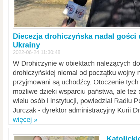
Diecezja drohiczyńska nadal gości
Ukrainy
2022-06-24 11:30:48
W Drohiczynie w obiektach należących do 
drohiczyńskiej niemal od początku wojny 
przyjmowani są uchodźcy. Otoczenie tych 
możliwe dzięki wsparciu państwa, ale też 
wielu osób i instytucji, powiedział Radiu P
Jurczak - dyrektor administracyjny Kurii D
więcej »
Katolicki