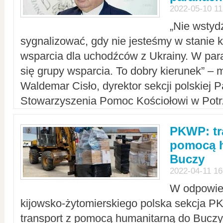
2022-05-10 11
„Nie wstyd
sygnalizować, gdy nie jesteśmy w stanie
wsparcia dla uchodźców z Ukrainy. W para
się grupy wsparcia. To dobry kierunek” – m
Waldemar Cisło, dyrektor sekcji polskiej 
Stowarzyszenia Pomoc Kościołowi w Potr
PKWP: tr
pomocą h
Buczy
2022-04-11 16
W odpowied
kijowsko-żytomierskiego polska sekcja 
transport z pomocą humanitarną do Buczy,