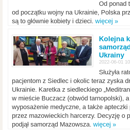
Od ponad tr
od początku wojny na Ukrainie, Polska p
są to głównie kobiety i dzieci.
więcej »
Kolejna k
samorząd
Ukrainy
2022-06-01 10
Służyła ra
pacjentom z Siedlec i okolic teraz zyska d
Ukrainie. Karetka z siedleckiego „Meditrans
w mieście Buczacz (obwód tarnopolski), a
wyposażenie medyczne, a także apteczki
przez mazowieckich harcerzy. Decyzję o 
podjął samorząd Mazowsza.
więcej »