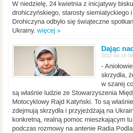
W niedzielę, 24 kwietnia z inicjatywy bisk
drohiczyńskiego, starosty siemiatyckiego i
Drohiczyna odbyło się świąteczne spotka
Ukrainy.
więcej »
Dając nad
2022-04-16 09
- Aniołowi
skrzydła, 
w szarej c
są właśnie ludzie ze Stowarzyszenia Mi
Motocyklowy Rajd Katyński. To są właśnie 
zdejmują skrzydła i przyjeżdżają na Ukrai
konkretną, realną pomoc mieszkającym tu
podczas rozmowy na antenie Radia Podlas