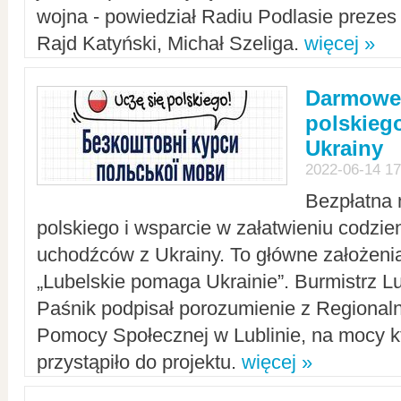
wojna - powiedział Radiu Podlasie preze
Rajd Katyński, Michał Szeliga.
więcej »
Darmowe 
polskiego
Ukrainy
2022-06-14 17
Bezpłatna 
polskiego i wsparcie w załatwieniu codzi
uchodźców z Ukrainy. To główne założenia
„Lubelskie pomaga Ukrainie”. Burmistrz L
Paśnik podpisał porozumienie z Regiona
Pomocy Społecznej w Lublinie, na mocy k
przystąpiło do projektu.
więcej »