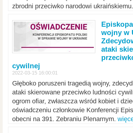
zbrodni przeciwko narodowi ukraińskiemu
Episkopa
wojny w 
Zdecydow
ataki sk
przeciwk
cywilnej
2022-03-15 16:00:01
Głęboko poruszeni tragedią wojny, zdecy
ataki skierowane przeciwko ludności cywi
ogrom ofiar, zwłaszcza wśród kobiet i dzie
oświadczeniu członkowie Konferencji Epis
obecni na 391. Zebraniu Plenarnym.
więce