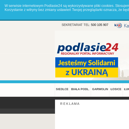
W serwisie internetowym Podlasie24 są wykorzystywane pliki cookies. Stosuje
Korzystanie z witryny bez zmiany ustawień Twojej przeglądarki oznacza, że 
SEKRETARIAT TEL:
500 105 907
SIEDLCE
BIAŁA PODL.
GARWOLIN
ŁOSICE
ŁU
R E K L A M A