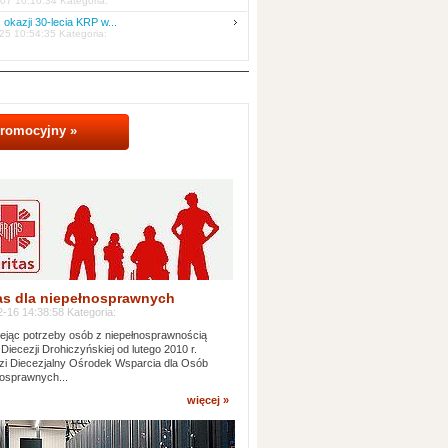
07 10:16:34 Kategoria:
 okazji 30-lecia KRP w...
25 10:54:35 Kategoria:
promocyjny »
as dla niepełnosprawnych
-16 14:38:58 Kategoria:
jąc potrzeby osób z niepełnosprawnością
 Diecezji Drohiczyńskiej od lutego 2010 r.
i Diecezjalny Ośrodek Wsparcia dla Osób
osprawnych...
więcej »