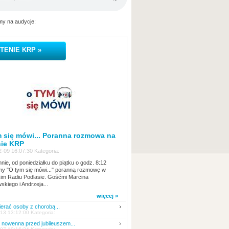
y na audycje:
TENIE KRP »
 się mówi... Poranna rozmowa na
nie KRP
-09 16:07:30 Kategoria:
nie, od poniedziałku do piątku o godz. 8:12
y "O tym się mówi..." poranną rozmowę w
kim Radiu Podlasie. Gośćmi Marcina
skiego i Andrzeja...
więcej »
erać osoby z chorobą...
13 13:12:00 Kategoria:
nowenna przed jubileuszem...