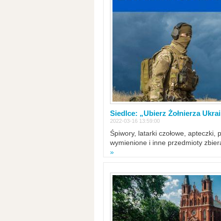
Siedlce: „Ubierz Żołnierza Ukra
2022-03-16 13:59:00
Śpiwory, latarki czołowe, apteczki, 
wymienione i inne przedmioty zbie
»