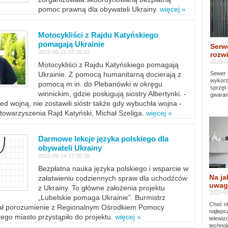
pomoc prawną dla obywateli Ukrainy.
więcej »
Motocykliści z Rajdu Katyńskiego
pomagają Ukrainie
Serw
2022-06-21 07:16:22
rozwi
2023-0
Motocykliści z Rajdu Katyńskiego pomagają
Sewer 
Ukrainie. Z pomocą humanitarną docierają z
wykorz
pomocą m.in. do Plebanówki w okręgu
sprzęt
winnickim, gdzie posługują siostry Albertynki. -
gwaran
ed wojną, nie zostawili sióstr także gdy wybuchła wojna -
towarzyszenia Rajd Katyński, Michał Szeliga.
więcej »
Darmowe lekcje języka polskiego dla
obywateli Ukrainy
2022-06-14 17:08:38
Bezpłatna nauka języka polskiego i wsparcie w
Na ja
załatwieniu codziennych spraw dla uchodźców
uwag
z Ukrainy. To główne założenia projektu
2023-02
„Lubelskie pomaga Ukrainie”. Burmistrz
Choć ni
sał porozumienie z Regionalnym Ośrodkiem Pomocy
najleps
ego miasto przystąpiło do projektu.
więcej »
telewi
technol