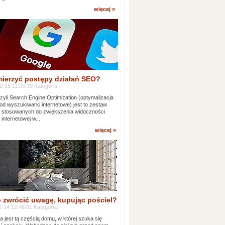
więcej »
mierzyć postępy działań SEO?
-15 11:06:39 Kategoria:
yli Search Engine Optimization (optymalizacja
od wyszukiwarki internetowe) jest to zestaw
k stosowanych do zwiększenia widoczności
 internetowej w...
więcej »
 zwrócić uwagę, kupując pościel?
-14 12:48:01 Kategoria:
ia jest tą częścią domu, w której szuka się