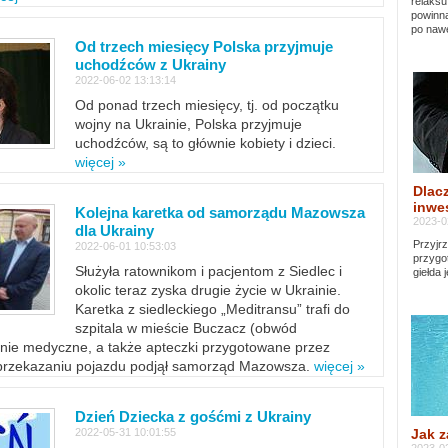
relaksu
powinna
po nawe
Od trzech miesięcy Polska przyjmuje
uchodźców z Ukrainy
2022-06-02 13:13:14
Od ponad trzech miesięcy, tj. od początku
wojny na Ukrainie, Polska przyjmuje
uchodźców, są to głównie kobiety i dzieci.
więcej »
Dlacz
inwes
Kolejna karetka od samorządu Mazowsza
2023-0
dla Ukrainy
Przyjrz
2022-06-01 10:53:03
przygo
Służyła ratownikom i pacjentom z Siedlec i
giełda 
okolic teraz zyska drugie życie w Ukrainie.
Karetka z siedleckiego „Meditransu” trafi do
szpitala w mieście Buczacz (obwód
enie medyczne, a także apteczki przygotowane przez
 przekazaniu pojazdu podjął samorząd Mazowsza.
więcej »
Dzień Dziecka z gośćmi z Ukrainy
Jak z
2022-05-31 10:01:55