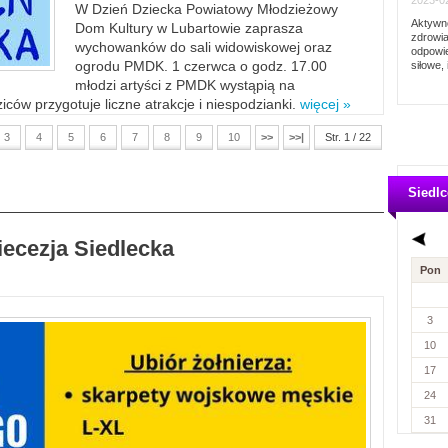
2023-02
W Dzień Dziecka Powiatowy Młodzieżowy
Aktywno
Dom Kultury w Lubartowie zaprasza
zdrowia
wychowanków do sali widowiskowej oraz
odpowie
ogrodu PMDK. 1 czerwca o godz. 17.00
siłowe, 
młodzi artyści z PMDK wystąpią na
ców przygotuje liczne atrakcje i niespodzianki.
więcej »
3
4
5
6
7
8
9
10
>>
>>|
Str. 1 / 22
Siedlc
iecezja Siedlecka
Pon
3
10
17
24
31