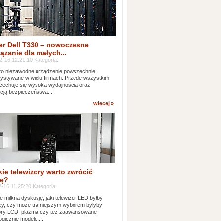
er Dell T330 – nowoczesne
ązanie dla małych...
2-16 12:21:10 Kategoria:
to niezawodne urządzenie powszechnie
ystywane w wielu firmach. Przede wszystkim
 cechuje się wysoką wydajnością oraz
cją bezpieczeństwa...
więcej »
kie telewizory warto zwrócić
ę?
-16 11:25:20 Kategoria:
e milkną dyskusję, jaki telewizor LED byłby
zy, czy może trafniejszym wyborem byłyby
zory LCD, plazma czy też zaawansowane
ogicznie modele....