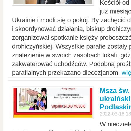
Kościół od
już miesią
Ukrainie i modli się o pokój. By zachęcić
i skoordynować działania, biskup drohicz
zorganizował spotkanie księży proboszczó
drohiczyńskiej. Wszystkie parafie zostały
znalezienie w swoich zasobach lokali, gd
zakwaterować uchodźców. Podobną prośb
parafialnych przekazano diecezjanom.
wię
Msza św.
ukraińsk
Podlaski
2022-03-18 18
W niedziel