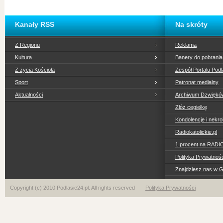
Kanały RSS
Na skróty
Z Regionu
Reklama
Kultura
Banery do pobrania
Z życia Kościoła
Zespół Portalu Podl
Sport
Patronat medialny
Aktualności
Archiwum Dzwiękó
Złóż cegiełkę
Kondolencje i nekro
Radiokatolickie.pl
1 procent na RADI
Polityka Prywatno
Znajdziesz nas w 
Copyright (c) 2010 Podlasie24.pl. All rights reserved
Polityka Prywatności