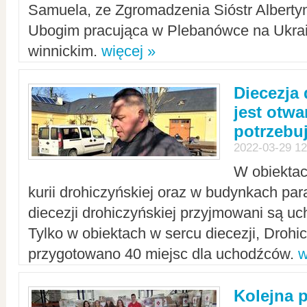
Samuela, ze Zgromadzenia Sióstr Alberty
Ubogim pracująca w Plebanówce na Ukrai
winnickim.
więcej »
Diecezja
jest otwa
potrzebu
2022-03-29 12
W obiektac
kurii drohiczyńskiej oraz w budynkach para
diecezji drohiczyńskiej przyjmowani są uc
Tylko w obiektach w sercu diecezji, Drohi
przygotowano 40 miejsc dla uchodźców.
w
Kolejna 