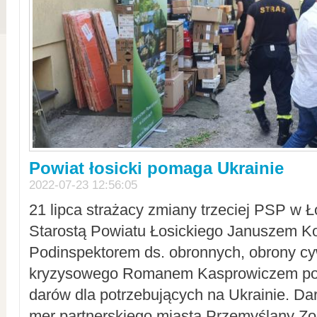
Powiat łosicki pomaga Ukrainie
2022-07-23 12:56:05
21 lipca strażacy zmiany trzeciej PSP w 
Starostą Powiatu Łosickiego Januszem Ko
Podinspektorem ds. obronnych, obrony cyw
kryzysowego Romanem Kasprowiczem po
darów dla potrzebujących na Ukrainie. Dar
mer partnerskiego miasta Przemyślany Zo