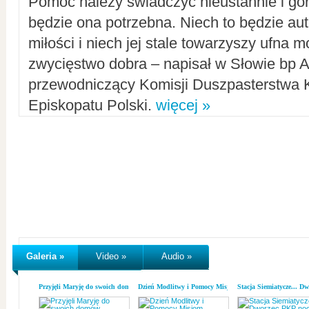
Pomoc należy świadczyć nieustannie i gorl
będzie ona potrzebna. Niech to będzie au
miłości i niech jej stale towarzyszy ufna m
zwycięstwo dobra – napisał w Słowie bp A
przewodniczący Komisji Duszpasterstwa K
Episkopatu Polski.
więcej »
Galeria »
Video »
Audio »
Przyjęli Maryję do swoich domów
Dzień Modlitwy i Pomocy Misjom
Stacja Siemiatycze... D