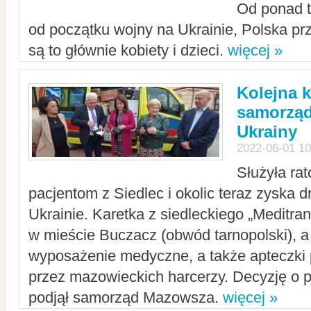
Od ponad tr
od początku wojny na Ukrainie, Polska p
są to głównie kobiety i dzieci.
więcej »
Kolejna k
samorząd
Ukrainy
2022-06-01 10
Służyła ra
pacjentom z Siedlec i okolic teraz zyska d
Ukrainie. Karetka z siedleckiego „Meditrans
w mieście Buczacz (obwód tarnopolski), a
wyposażenie medyczne, a także apteczki
przez mazowieckich harcerzy. Decyzję o 
podjął samorząd Mazowsza.
więcej »