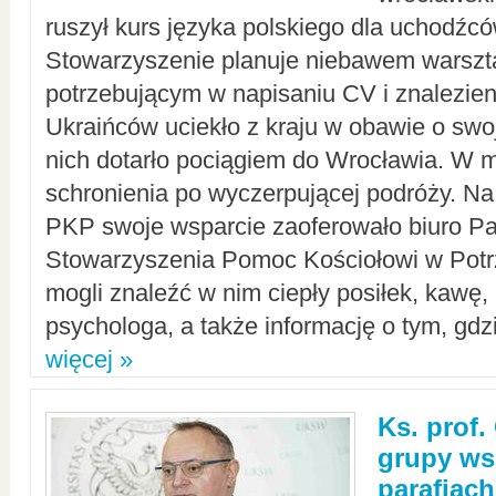
ruszył kurs języka polskiego dla uchodźcó
Stowarzyszenie planuje niebawem warszt
potrzebującym w napisaniu CV i znalezieni
Ukraińców uciekło z kraju w obawie o swoj
nich dotarło pociągiem do Wrocławia. W m
schronienia po wyczerpującej podróży. 
PKP swoje wsparcie zaoferowało biuro P
Stowarzyszenia Pomoc Kościołowi w Potr
mogli znaleźć w nim ciepły posiłek, kawę,
psychologa, a także informację o tym, gdzi
więcej »
Ks. prof.
grupy ws
parafiach