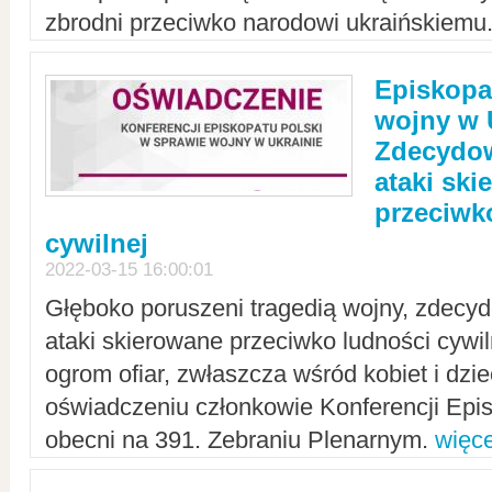
zbrodni przeciwko narodowi ukraińskiemu
Episkopa
wojny w 
Zdecydow
ataki sk
przeciwk
cywilnej
2022-03-15 16:00:01
Głęboko poruszeni tragedią wojny, zdecy
ataki skierowane przeciwko ludności cywi
ogrom ofiar, zwłaszcza wśród kobiet i dzie
oświadczeniu członkowie Konferencji Epis
obecni na 391. Zebraniu Plenarnym.
więce