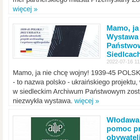
więcej »
Mamo, ja
Wystawa
Państwo
Siedlcac
2022-07-16 11
Mamo, ja nie chcę wojny! 1939-45 POLS
- to nazwa polsko - ukraińskiego projektu
w siedleckim Archiwum Państwowym zosta
niezwykła wystawa.
więcej »
Włodawa:
pomoc pr
obywatel