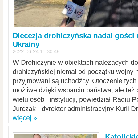
Diecezja drohiczyńska nadal gości
Ukrainy
2022-06-24 11:30:48
W Drohiczynie w obiektach należących do 
drohiczyńskiej niemal od początku wojny 
przyjmowani są uchodźcy. Otoczenie tych 
możliwe dzięki wsparciu państwa, ale też 
wielu osób i instytucji, powiedział Radiu P
Jurczak - dyrektor administracyjny Kurii D
więcej »
Katolicki