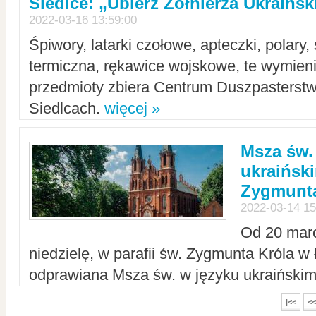
Siedlce: „Ubierz Żołnierza Ukraińs
2022-03-16 13:59:00
Śpiwory, latarki czołowe, apteczki, polary, 
termiczna, rękawice wojskowe, te wymieni
przedmioty zbiera Centrum Duszpasterst
Siedlcach.
więcej »
Msza św.
ukraiński
Zygmunta
2022-03-14 15
Od 20 mar
niedzielę, w parafii św. Zygmunta Króla w
odprawiana Msza św. w języku ukraiński
|<<
<<