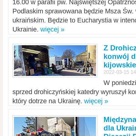
16.00 w parafii pw. Najświętszej Opatrzno
Podlaskim sprawowana będzie Msza Św. 
ukraińskim. Będzie to Eucharystia w intenc
Ukrainie.
więcej »
Z Drohic
konwój d
kijowskie
2022-03-15 14
W poniedzi
sprzed drohiczyńskiej katedry wyruszył k
który dotrze na Ukrainę.
więcej »
Międzyn
dla Ukra