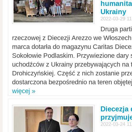
humanita
Ukrainy
2022-03-29 11
Druga part
rzeczowej z Diecezji Arezzo we Włoszech 
marca dotarła do magazynu Caritas Diecez
Sokołowie Podlaskim. Przywiezione dary 
uchodźców z Ukrainy przebywających na t
Drohiczyńskiej. Część z nich zostanie pr
dostarczona bezpośrednio na teren objęte
więcej »
Diecezja
przyjmuj
2022-03-24 11