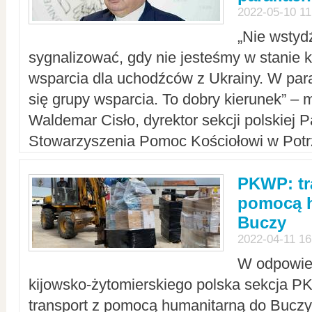
2022-05-10 11
„Nie wstyd
sygnalizować, gdy nie jesteśmy w stanie
wsparcia dla uchodźców z Ukrainy. W para
się grupy wsparcia. To dobry kierunek” – m
Waldemar Cisło, dyrektor sekcji polskiej 
Stowarzyszenia Pomoc Kościołowi w Potr
PKWP: tr
pomocą h
Buczy
2022-04-11 16
W odpowied
kijowsko-żytomierskiego polska sekcja 
transport z pomocą humanitarną do Buczy,