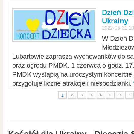
Dzień Dz
Ukrainy
2022-05-31 10
W Dzień D
Młodzieżo
Lubartowie zaprasza wychowanków do sal
oraz ogrodu PMDK. 1 czerwca o godz. 17.0
PMDK wystąpią na uroczystym koncercie
przygotuje liczne atrakcje i niespodzianki.
1
2
3
4
5
6
7
8
Kościół dla Ukrainy - Diecezja 