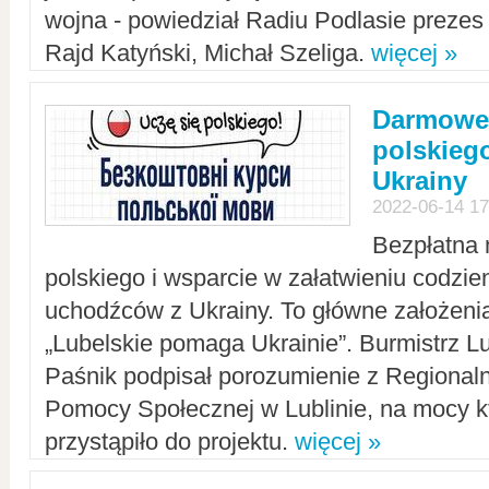
wojna - powiedział Radiu Podlasie preze
Rajd Katyński, Michał Szeliga.
więcej »
Darmowe 
polskiego
Ukrainy
2022-06-14 17
Bezpłatna 
polskiego i wsparcie w załatwieniu codzi
uchodźców z Ukrainy. To główne założenia
„Lubelskie pomaga Ukrainie”. Burmistrz L
Paśnik podpisał porozumienie z Regiona
Pomocy Społecznej w Lublinie, na mocy k
przystąpiło do projektu.
więcej »