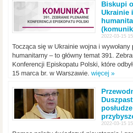
Biskupi 
Ukrainie 
humanit
(komunik
2022-03-15 15
Tocząca się w Ukrainie wojna i wywołany 
humanitarny – to główny temat 391. Zebr
Konferencji Episkopatu Polski, które odbył
15 marca br. w Warszawie.
więcej »
Przewodn
Duszpast
posłudze
przybys
2022-03-15 15