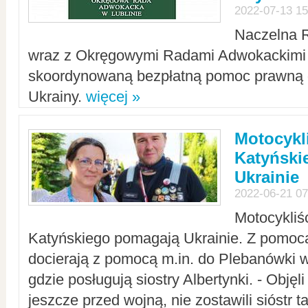
2022-07-13 15
Naczelna 
wraz z Okręgowymi Radami Adwokackimi 
skoordynowaną bezpłatną pomoc prawną d
Ukrainy.
więcej »
Motocykli
Katyński
Ukrainie
2022-06-21 07
Motocykliś
Katyńskiego pomagają Ukrainie. Z pomoc
docierają z pomocą m.in. do Plebanówki w
gdzie posługują siostry Albertynki. - Objęl
jeszcze przed wojną, nie zostawili sióstr 