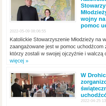
Stowarzy
Młodzież
wojny na 
pomoc u
2022-05-09 08:06:55
Katolickie Stowarzyszenie Młodzieży na w
zaangażowane jest w pomoc uchodźcom z 
którzy zostali w swojej ojczyźnie i walczą 
więcej »
W Drohic
zorgani
świątecz
uchodźc
2022-04-25 13