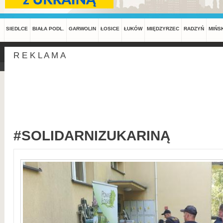
SIEDLCE
BIAŁA PODL.
GARWOLIN
ŁOSICE
ŁUKÓW
MIĘDZYRZEC
RADZYŃ
MIŃS
R E K L A M A
#SOLIDARNIZUKARINĄ