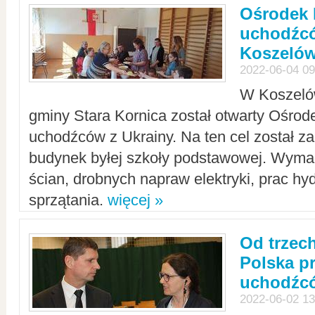
Ośrodek 
uchodźcó
Koszeló
2022-06-04 09
W Koszelów
gminy Stara Kornica został otwarty Ośro
uchodźców z Ukrainy. Na ten cel został 
budynek byłej szkoły podstawowej. Wyma
ścian, drobnych napraw elektryki, prac hy
sprzątania.
więcej »
Od trzec
Polska p
uchodźcó
2022-06-02 13