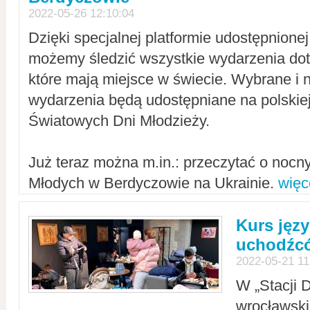
2022-05-26 12:10:04
Dzięki specjalnej platformie udostępnione
możemy śledzić wszystkie wydarzenia dot
które mają miejsce w świecie. Wybrane i 
wydarzenia będą udostępniane na polskiej
Światowych Dni Młodzieży.
Już teraz można m.in.: przeczytać o noc
Młodych w Berdyczowie na Ukrainie.
więc
Kurs języ
uchodźcó
2022-05-21 11
W „Stacji D
wrocławsk