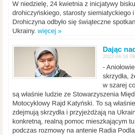
W niedzielę, 24 kwietnia z inicjatywy bisk
drohiczyńskiego, starosty siemiatyckiego i
Drohiczyna odbyło się świąteczne spotka
Ukrainy.
więcej »
Dając nad
2022-04-16 09
- Aniołowi
skrzydła, 
w szarej c
są właśnie ludzie ze Stowarzyszenia Mi
Motocyklowy Rajd Katyński. To są właśnie 
zdejmują skrzydła i przyjeżdżają na Ukrai
konkretną, realną pomoc mieszkającym tu
podczas rozmowy na antenie Radia Podlas