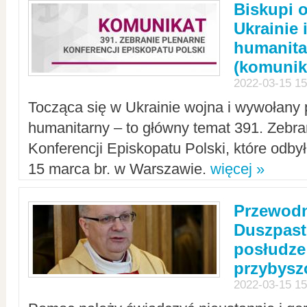
Biskupi 
Ukrainie 
humanit
(komunik
2022-03-15 15
Tocząca się w Ukrainie wojna i wywołany 
humanitarny – to główny temat 391. Zebr
Konferencji Episkopatu Polski, które odbył
15 marca br. w Warszawie.
więcej »
Przewodn
Duszpast
posłudze
przybys
2022-03-15 15