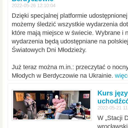
2022-05-26 12:10:04
Dzięki specjalnej platformie udostępnione
możemy śledzić wszystkie wydarzenia dot
które mają miejsce w świecie. Wybrane i 
wydarzenia będą udostępniane na polskiej
Światowych Dni Młodzieży.
Już teraz można m.in.: przeczytać o noc
Młodych w Berdyczowie na Ukrainie.
więc
Kurs języ
uchodźcó
2022-05-21 11
W „Stacji D
wrocławsk