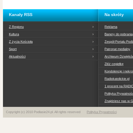
Kanały RSS
Na skróty
Z Regionu
Reklama
Kultura
Banery do pobrania
Z życia Kościoła
Zespół Portalu Podl
Sport
Patronat medialny
Aktualności
Archiwum Dzwiękó
Złóż cegiełkę
Kondolencje i nekro
Radiokatolickie.pl
1 procent na RADI
Polityka Prywatno
Znajdziesz nas w 
Copyright (c) 2010 Podlasie24.pl. All rights reserved
Polityka Prywatności