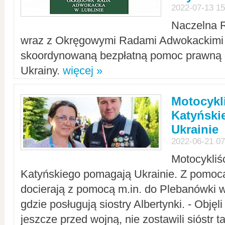
2022-07-13 15
Naczelna 
wraz z Okręgowymi Radami Adwokackimi 
skoordynowaną bezpłatną pomoc prawną d
Ukrainy.
więcej »
Motocykli
Katyński
Ukrainie
2022-06-21 07
Motocykliś
Katyńskiego pomagają Ukrainie. Z pomoc
docierają z pomocą m.in. do Plebanówki w
gdzie posługują siostry Albertynki. - Objęl
jeszcze przed wojną, nie zostawili sióstr 