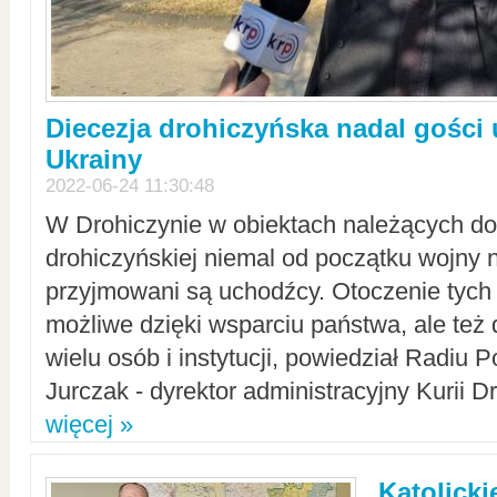
Diecezja drohiczyńska nadal gości
Ukrainy
2022-06-24 11:30:48
W Drohiczynie w obiektach należących do 
drohiczyńskiej niemal od początku wojny 
przyjmowani są uchodźcy. Otoczenie tych 
możliwe dzięki wsparciu państwa, ale też 
wielu osób i instytucji, powiedział Radiu P
Jurczak - dyrektor administracyjny Kurii D
więcej »
Katolicki