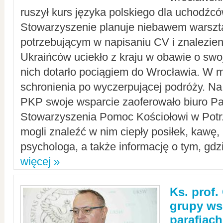
ruszył kurs języka polskiego dla uchodźcó
Stowarzyszenie planuje niebawem warszt
potrzebującym w napisaniu CV i znalezieni
Ukraińców uciekło z kraju w obawie o swoj
nich dotarło pociągiem do Wrocławia. W m
schronienia po wyczerpującej podróży. 
PKP swoje wsparcie zaoferowało biuro P
Stowarzyszenia Pomoc Kościołowi w Potr
mogli znaleźć w nim ciepły posiłek, kawę,
psychologa, a także informację o tym, gdzi
więcej »
Ks. prof.
grupy ws
parafiach