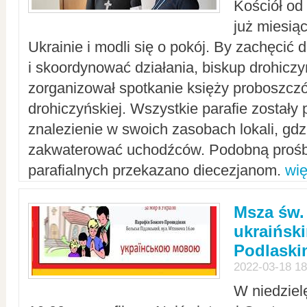
Kościół od
już miesią
Ukrainie i modli się o pokój. By zachęcić
i skoordynować działania, biskup drohicz
zorganizował spotkanie księży proboszczó
drohiczyńskiej. Wszystkie parafie zostały
znalezienie w swoich zasobach lokali, gd
zakwaterować uchodźców. Podobną prośb
parafialnych przekazano diecezjanom.
wię
Msza św.
ukraińsk
Podlaski
2022-03-18 18
W niedziel