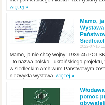
więcej »
Mamo, ja
Wystawa
Państwo
Siedlcac
2022-07-16 11
Mamo, ja nie chcę wojny! 1939-45 POLS
- to nazwa polsko - ukraińskiego projektu
w siedleckim Archiwum Państwowym zosta
niezwykła wystawa.
więcej »
Włodawa:
pomoc pr
obywatel