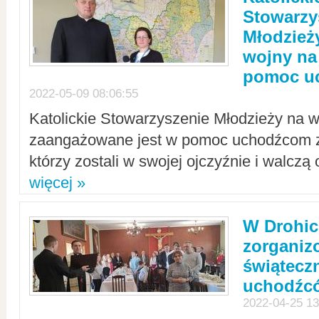
Stowarzy
Młodzież
wojny na 
pomoc u
2022-05-09 08:06:55
Katolickie Stowarzyszenie Młodzieży na w
zaangażowane jest w pomoc uchodźcom z 
którzy zostali w swojej ojczyźnie i walczą 
więcej »
W Drohic
zorgani
świątecz
uchodźc
2022-04-25 13