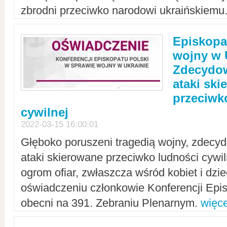
zbrodni przeciwko narodowi ukraińskiemu
Episkopa
wojny w 
Zdecydow
ataki sk
przeciwk
cywilnej
2022-03-15 16:00:01
Głęboko poruszeni tragedią wojny, zdecy
ataki skierowane przeciwko ludności cywi
ogrom ofiar, zwłaszcza wśród kobiet i dzie
oświadczeniu członkowie Konferencji Epis
obecni na 391. Zebraniu Plenarnym.
więce