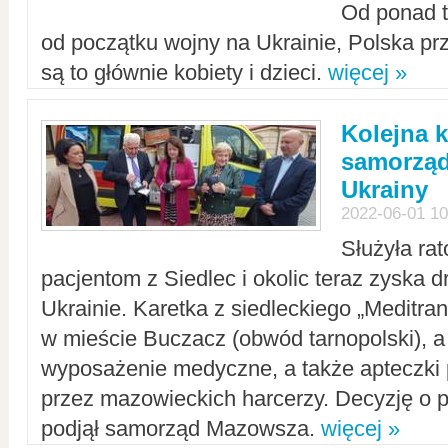
Od ponad tr
od początku wojny na Ukrainie, Polska p
są to głównie kobiety i dzieci.
więcej »
Kolejna k
samorząd
Ukrainy
2022-06-01 10
Służyła ra
pacjentom z Siedlec i okolic teraz zyska d
Ukrainie. Karetka z siedleckiego „Meditrans
w mieście Buczacz (obwód tarnopolski), a
wyposażenie medyczne, a także apteczki
przez mazowieckich harcerzy. Decyzję o 
podjął samorząd Mazowsza.
więcej »