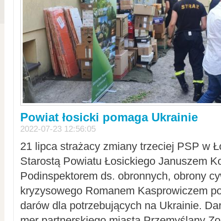
Powiat łosicki pomaga Ukrainie
2022-07-23 12:56:05
21 lipca strażacy zmiany trzeciej PSP w 
Starostą Powiatu Łosickiego Januszem Ko
Podinspektorem ds. obronnych, obrony cyw
kryzysowego Romanem Kasprowiczem po
darów dla potrzebujących na Ukrainie. Dar
mer partnerskiego miasta Przemyślany Zo