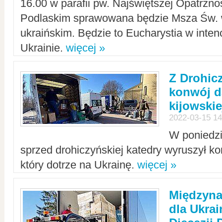
16.00 w parafii pw. Najświętszej Opatrzno
Podlaskim sprawowana będzie Msza Św. 
ukraińskim. Będzie to Eucharystia w intenc
Ukrainie.
więcej »
Z Drohic
konwój d
kijowskie
2022-03-15 14
W poniedzi
sprzed drohiczyńskiej katedry wyruszył k
który dotrze na Ukrainę.
więcej »
Międzyn
dla Ukra