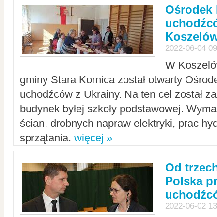
Ośrodek 
uchodźcó
Koszeló
2022-06-04 09
W Koszelów
gminy Stara Kornica został otwarty Ośro
uchodźców z Ukrainy. Na ten cel został 
budynek byłej szkoły podstawowej. Wyma
ścian, drobnych napraw elektryki, prac hy
sprzątania.
więcej »
Od trzec
Polska p
uchodźcó
2022-06-02 13