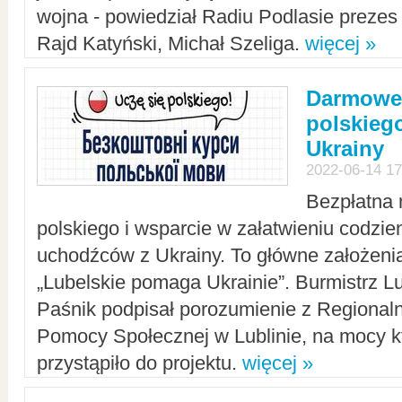
wojna - powiedział Radiu Podlasie preze
Rajd Katyński, Michał Szeliga.
więcej »
Darmowe 
polskiego
Ukrainy
2022-06-14 17
Bezpłatna 
polskiego i wsparcie w załatwieniu codzi
uchodźców z Ukrainy. To główne założenia
„Lubelskie pomaga Ukrainie”. Burmistrz L
Paśnik podpisał porozumienie z Regiona
Pomocy Społecznej w Lublinie, na mocy k
przystąpiło do projektu.
więcej »