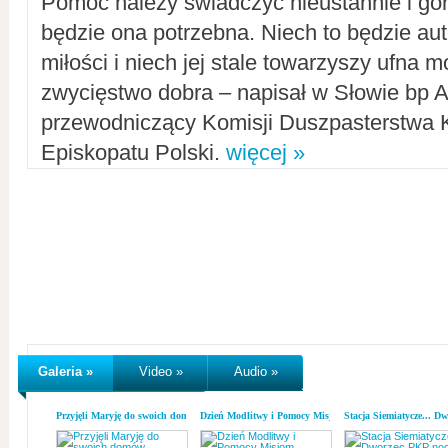
Pomoc należy świadczyć nieustannie i gorl
będzie ona potrzebna. Niech to będzie au
miłości i niech jej stale towarzyszy ufna m
zwycięstwo dobra – napisał w Słowie bp A
przewodniczący Komisji Duszpasterstwa K
Episkopatu Polski.
więcej »
Galeria »
Video »
Audio »
Przyjęli Maryję do swoich domów
Dzień Modlitwy i Pomocy Misjom
Stacja Siemiatycze... D