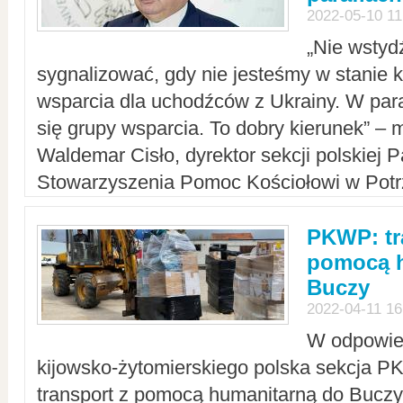
2022-05-10 11
„Nie wstyd
sygnalizować, gdy nie jesteśmy w stanie
wsparcia dla uchodźców z Ukrainy. W para
się grupy wsparcia. To dobry kierunek” – m
Waldemar Cisło, dyrektor sekcji polskiej 
Stowarzyszenia Pomoc Kościołowi w Potr
PKWP: tr
pomocą h
Buczy
2022-04-11 16
W odpowied
kijowsko-żytomierskiego polska sekcja 
transport z pomocą humanitarną do Buczy,