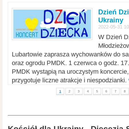
Dzień Dz
Ukrainy
2022-05-31 10
W Dzień D
Młodzieżo
Lubartowie zaprasza wychowanków do sal
oraz ogrodu PMDK. 1 czerwca o godz. 17.0
PMDK wystąpią na uroczystym koncercie
przygotuje liczne atrakcje i niespodzianki.
1
2
3
4
5
6
7
8
Kościół dla Ukrainy - Diecezja 