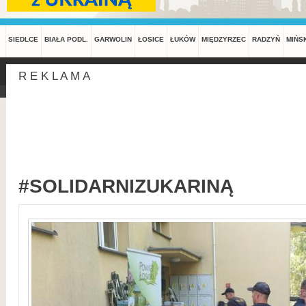
SIEDLCE
BIAŁA PODL.
GARWOLIN
ŁOSICE
ŁUKÓW
MIĘDZYRZEC
RADZYŃ
MIŃS
R E K L A M A
#SOLIDARNIZUKARINĄ