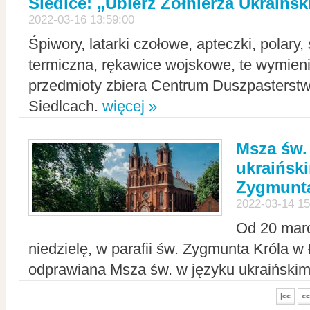
Siedlce: „Ubierz Żołnierza Ukraińs
2022-03-16 13:59:00
Śpiwory, latarki czołowe, apteczki, polary, 
termiczna, rękawice wojskowe, te wymieni
przedmioty zbiera Centrum Duszpasterst
Siedlcach.
więcej »
Msza św.
ukraiński
Zygmunta
2022-03-14 15
Od 20 mar
niedzielę, w parafii św. Zygmunta Króla w
odprawiana Msza św. w języku ukraiński
|<<
<<