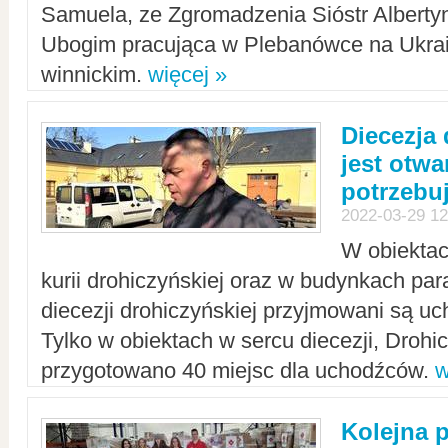
Samuela, ze Zgromadzenia Sióstr Alberty
Ubogim pracująca w Plebanówce na Ukrai
winnickim.
więcej »
Diecezja
jest otwa
potrzebu
2022-03-29 12
W obiektac
kurii drohiczyńskiej oraz w budynkach para
diecezji drohiczyńskiej przyjmowani są uc
Tylko w obiektach w sercu diecezji, Drohi
przygotowano 40 miejsc dla uchodźców.
w
Kolejna 