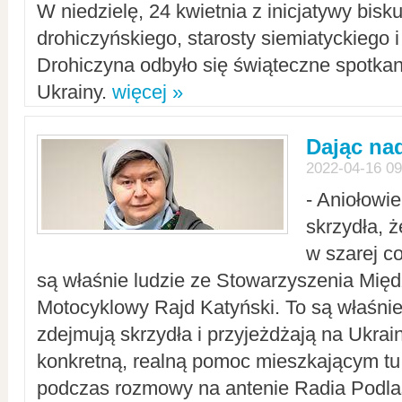
W niedzielę, 24 kwietnia z inicjatywy bisk
drohiczyńskiego, starosty siemiatyckiego i
Drohiczyna odbyło się świąteczne spotka
Ukrainy.
więcej »
Dając nad
2022-04-16 09
- Aniołowi
skrzydła, 
w szarej c
są właśnie ludzie ze Stowarzyszenia Mi
Motocyklowy Rajd Katyński. To są właśnie 
zdejmują skrzydła i przyjeżdżają na Ukrai
konkretną, realną pomoc mieszkającym tu
podczas rozmowy na antenie Radia Podlas