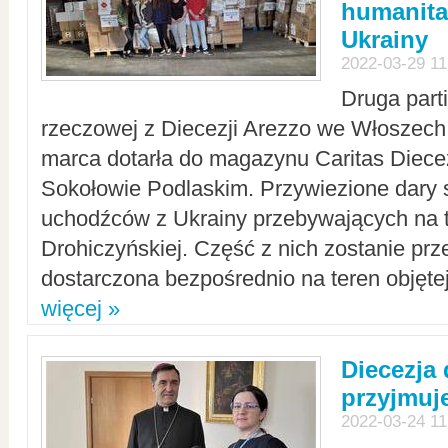
humanita
Ukrainy
2022-03-29 11
Druga part
rzeczowej z Diecezji Arezzo we Włoszech 
marca dotarła do magazynu Caritas Diecez
Sokołowie Podlaskim. Przywiezione dary 
uchodźców z Ukrainy przebywających na t
Drohiczyńskiej. Część z nich zostanie pr
dostarczona bezpośrednio na teren objęte
więcej »
Diecezja
przyjmuj
2022-03-24 11