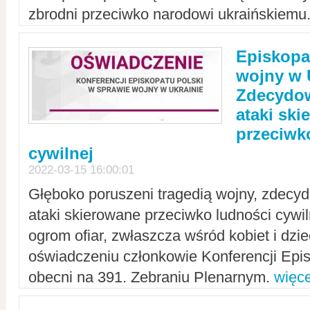
zbrodni przeciwko narodowi ukraińskiemu
Episkopa
wojny w 
Zdecydow
ataki sk
przeciwk
cywilnej
2022-03-15 16:00:01
Głęboko poruszeni tragedią wojny, zdecy
ataki skierowane przeciwko ludności cywi
ogrom ofiar, zwłaszcza wśród kobiet i dzie
oświadczeniu członkowie Konferencji Epis
obecni na 391. Zebraniu Plenarnym.
więce