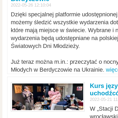
2022-05-26 12:10:04
Dzięki specjalnej platformie udostępnione
możemy śledzić wszystkie wydarzenia dot
które mają miejsce w świecie. Wybrane i 
wydarzenia będą udostępniane na polskiej
Światowych Dni Młodzieży.
Już teraz można m.in.: przeczytać o noc
Młodych w Berdyczowie na Ukrainie.
więc
Kurs języ
uchodźcó
2022-05-21 11
W „Stacji D
wrocławsk