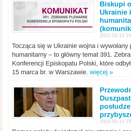
Biskupi 
Ukrainie 
humanit
(komunik
2022-03-15 15
Tocząca się w Ukrainie wojna i wywołany 
humanitarny – to główny temat 391. Zebr
Konferencji Episkopatu Polski, które odbył
15 marca br. w Warszawie.
więcej »
Przewodn
Duszpast
posłudze
przybys
2022-03-15 15