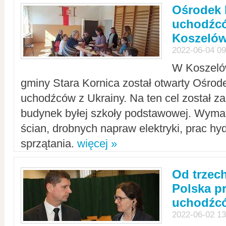
Ośrodek 
uchodźcó
Koszeló
2022-06-04 09
W Koszelów
gminy Stara Kornica został otwarty Ośro
uchodźców z Ukrainy. Na ten cel został 
budynek byłej szkoły podstawowej. Wyma
ścian, drobnych napraw elektryki, prac hy
sprzątania.
więcej »
Od trzec
Polska p
uchodźcó
2022-06-02 13