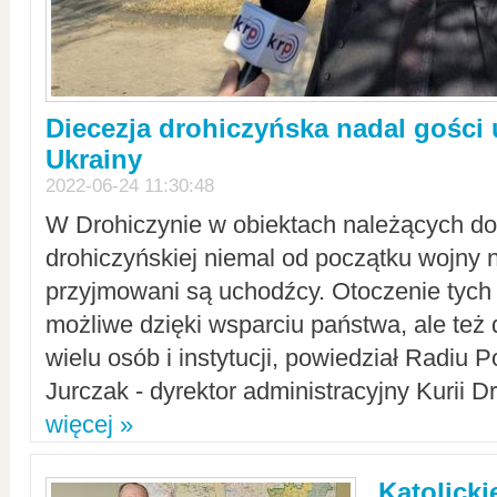
Diecezja drohiczyńska nadal gości
Ukrainy
2022-06-24 11:30:48
W Drohiczynie w obiektach należących do 
drohiczyńskiej niemal od początku wojny 
przyjmowani są uchodźcy. Otoczenie tych 
możliwe dzięki wsparciu państwa, ale też 
wielu osób i instytucji, powiedział Radiu P
Jurczak - dyrektor administracyjny Kurii D
więcej »
Katolicki