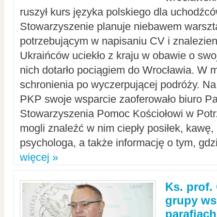
ruszył kurs języka polskiego dla uchodźcó
Stowarzyszenie planuje niebawem warszt
potrzebującym w napisaniu CV i znalezieni
Ukraińców uciekło z kraju w obawie o swoj
nich dotarło pociągiem do Wrocławia. W m
schronienia po wyczerpującej podróży. 
PKP swoje wsparcie zaoferowało biuro P
Stowarzyszenia Pomoc Kościołowi w Potr
mogli znaleźć w nim ciepły posiłek, kawę,
psychologa, a także informację o tym, gdzi
więcej »
Ks. prof.
grupy ws
parafiach