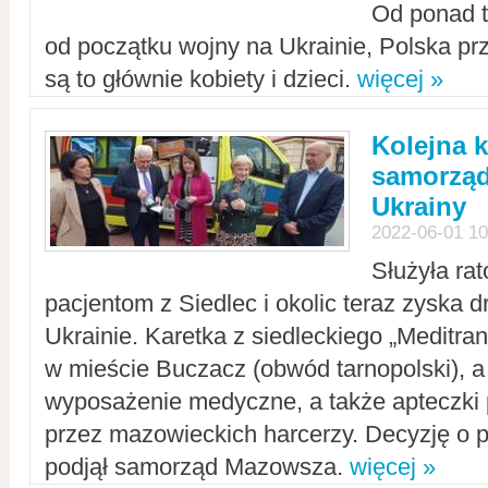
Od ponad tr
od początku wojny na Ukrainie, Polska p
są to głównie kobiety i dzieci.
więcej »
Kolejna k
samorząd
Ukrainy
2022-06-01 10
Służyła ra
pacjentom z Siedlec i okolic teraz zyska d
Ukrainie. Karetka z siedleckiego „Meditrans
w mieście Buczacz (obwód tarnopolski), a
wyposażenie medyczne, a także apteczki
przez mazowieckich harcerzy. Decyzję o 
podjął samorząd Mazowsza.
więcej »