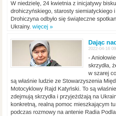
W niedzielę, 24 kwietnia z inicjatywy bisk
drohiczyńskiego, starosty siemiatyckiego i
Drohiczyna odbyło się świąteczne spotka
Ukrainy.
więcej »
Dając nad
2022-04-16 09
- Aniołowi
skrzydła, 
w szarej c
są właśnie ludzie ze Stowarzyszenia Mi
Motocyklowy Rajd Katyński. To są właśnie 
zdejmują skrzydła i przyjeżdżają na Ukrai
konkretną, realną pomoc mieszkającym tu
podczas rozmowy na antenie Radia Podlas