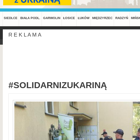
SIEDLCE
BIAŁA PODL.
GARWOLIN
ŁOSICE
ŁUKÓW
MIĘDZYRZEC
RADZYŃ
MIŃS
R E K L A M A
#SOLIDARNIZUKARINĄ