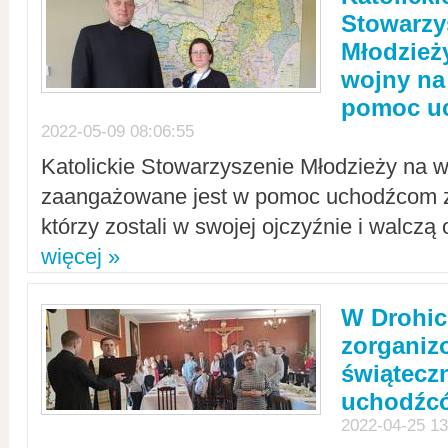
Stowarzy
Młodzież
wojny na 
pomoc u
2022-05-09 08:06:55
Katolickie Stowarzyszenie Młodzieży na w
zaangażowane jest w pomoc uchodźcom z 
którzy zostali w swojej ojczyźnie i walczą 
więcej »
W Drohic
zorgani
świątecz
uchodźc
2022-04-25 13