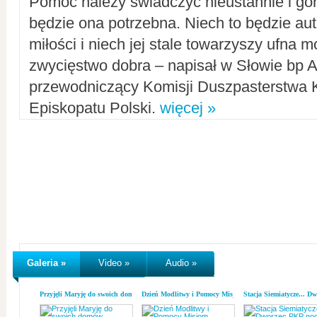
Pomoc należy świadczyć nieustannie i gorl
będzie ona potrzebna. Niech to będzie au
miłości i niech jej stale towarzyszy ufna m
zwycięstwo dobra – napisał w Słowie bp A
przewodniczący Komisji Duszpasterstwa K
Episkopatu Polski.
więcej »
Galeria »
Video »
Audio »
Przyjęli Maryję do swoich domów
Dzień Modlitwy i Pomocy Misjom
Stacja Siemiatycze... D