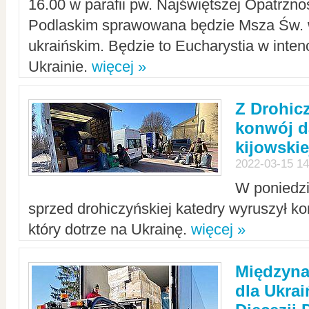
16.00 w parafii pw. Najświętszej Opatrzno
Podlaskim sprawowana będzie Msza Św. 
ukraińskim. Będzie to Eucharystia w intenc
Ukrainie.
więcej »
Z Drohic
konwój d
kijowskie
2022-03-15 14
W poniedzi
sprzed drohiczyńskiej katedry wyruszył k
który dotrze na Ukrainę.
więcej »
Międzyn
dla Ukra