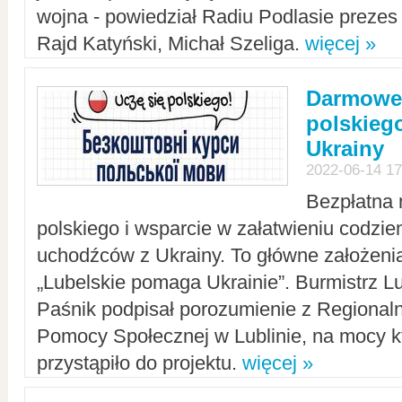
wojna - powiedział Radiu Podlasie preze
Rajd Katyński, Michał Szeliga.
więcej »
Darmowe 
polskiego
Ukrainy
2022-06-14 17
Bezpłatna 
polskiego i wsparcie w załatwieniu codzi
uchodźców z Ukrainy. To główne założenia
„Lubelskie pomaga Ukrainie”. Burmistrz L
Paśnik podpisał porozumienie z Regiona
Pomocy Społecznej w Lublinie, na mocy k
przystąpiło do projektu.
więcej »