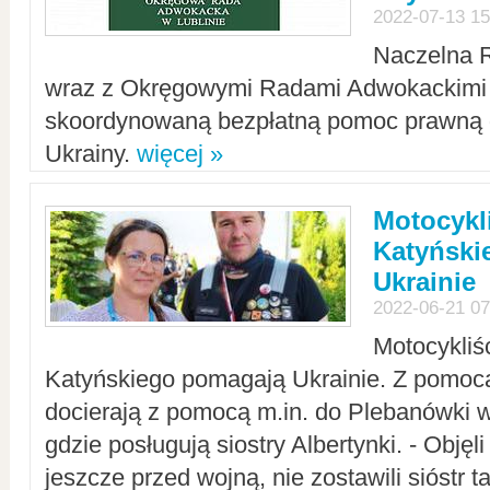
2022-07-13 15
Naczelna 
wraz z Okręgowymi Radami Adwokackimi 
skoordynowaną bezpłatną pomoc prawną d
Ukrainy.
więcej »
Motocykli
Katyński
Ukrainie
2022-06-21 07
Motocykliś
Katyńskiego pomagają Ukrainie. Z pomoc
docierają z pomocą m.in. do Plebanówki w
gdzie posługują siostry Albertynki. - Objęl
jeszcze przed wojną, nie zostawili sióstr 