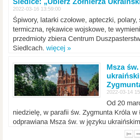
Siedlce: „Ubierz Żołnierza Ukraińs
2022-03-16 13:59:00
Śpiwory, latarki czołowe, apteczki, polary, 
termiczna, rękawice wojskowe, te wymieni
przedmioty zbiera Centrum Duszpasterst
Siedlcach.
więcej »
Msza św.
ukraiński
Zygmunta
2022-03-14 15
Od 20 mar
niedzielę, w parafii św. Zygmunta Króla w
odprawiana Msza św. w języku ukraiński
|<<
<<