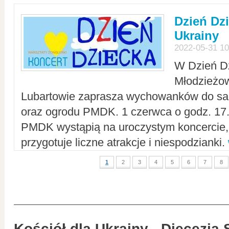
Dzień Dz
Ukrainy
2022-05-31 10
W Dzień D
Młodzieżo
Lubartowie zaprasza wychowanków do sal
oraz ogrodu PMDK. 1 czerwca o godz. 17.0
PMDK wystąpią na uroczystym koncercie
przygotuje liczne atrakcje i niespodzianki.
1
2
3
4
5
6
7
8
Kościół dla Ukrainy - Diecezja 