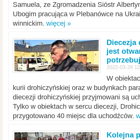
Samuela, ze Zgromadzenia Sióstr Alberty
Ubogim pracująca w Plebanówce na Ukrai
winnickim.
więcej »
Diecezja
jest otwa
potrzebu
2022-03-29 12
W obiektac
kurii drohiczyńskiej oraz w budynkach para
diecezji drohiczyńskiej przyjmowani są uc
Tylko w obiektach w sercu diecezji, Drohi
przygotowano 40 miejsc dla uchodźców.
w
Kolejna 