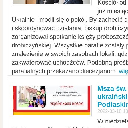
Kościół od
już miesią
Ukrainie i modli się o pokój. By zachęcić
i skoordynować działania, biskup drohicz
zorganizował spotkanie księży proboszczó
drohiczyńskiej. Wszystkie parafie zostały
znalezienie w swoich zasobach lokali, gd
zakwaterować uchodźców. Podobną prośb
parafialnych przekazano diecezjanom.
wię
Msza św.
ukraińsk
Podlaski
2022-03-18 18
W niedziel