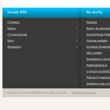
Kanały RSS
Na skróty
Z Regionu
Reklama
Kultura
Banery do pobrania
Z życia Kościoła
Zespół Portalu Podl
Sport
Patronat medialny
Aktualności
Archiwum Dzwiękó
Złóż cegiełkę
Kondolencje i nekro
Radiokatolickie.pl
1 procent na RADI
Polityka Prywatno
Znajdziesz nas w 
Copyright (c) 2010 Podlasie24.pl. All rights reserved
Polityka Prywatności