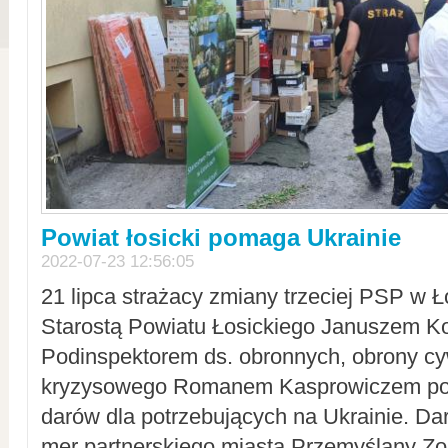
Powiat łosicki pomaga Ukrainie
2022-07-23 12:56:05
21 lipca strażacy zmiany trzeciej PSP w 
Starostą Powiatu Łosickiego Januszem Ko
Podinspektorem ds. obronnych, obrony cyw
kryzysowego Romanem Kasprowiczem po
darów dla potrzebujących na Ukrainie. Dar
mer partnerskiego miasta Przemyślany Zo