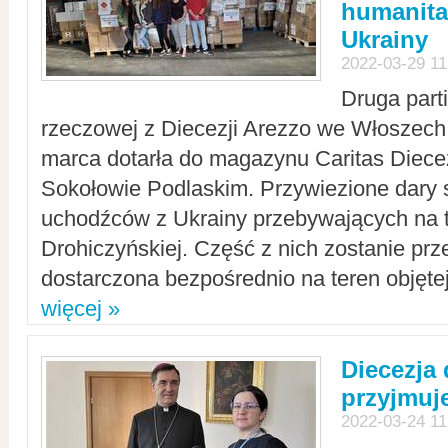
humanita
Ukrainy
2022-03-29 11
Druga part
rzeczowej z Diecezji Arezzo we Włoszech 
marca dotarła do magazynu Caritas Diecez
Sokołowie Podlaskim. Przywiezione dary 
uchodźców z Ukrainy przebywających na t
Drohiczyńskiej. Część z nich zostanie pr
dostarczona bezpośrednio na teren objęte
więcej »
Diecezja
przyjmuj
2022-03-24 11