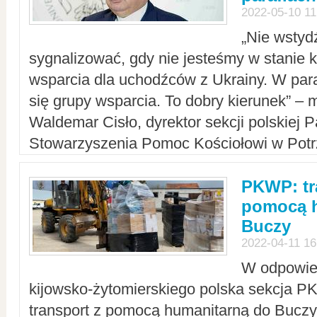
2022-05-10 11
„Nie wstyd
sygnalizować, gdy nie jesteśmy w stanie
wsparcia dla uchodźców z Ukrainy. W para
się grupy wsparcia. To dobry kierunek” – m
Waldemar Cisło, dyrektor sekcji polskiej 
Stowarzyszenia Pomoc Kościołowi w Potr
PKWP: tr
pomocą h
Buczy
2022-04-11 16
W odpowied
kijowsko-żytomierskiego polska sekcja 
transport z pomocą humanitarną do Buczy,