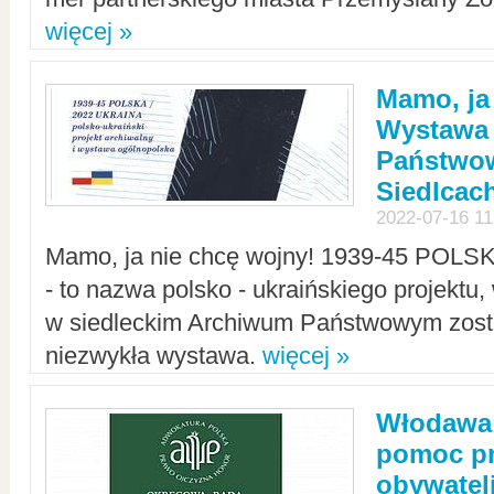
więcej »
Mamo, ja
Wystawa
Państwo
Siedlcac
2022-07-16 11
Mamo, ja nie chcę wojny! 1939-45 POLS
- to nazwa polsko - ukraińskiego projektu
w siedleckim Archiwum Państwowym zosta
niezwykła wystawa.
więcej »
Włodawa:
pomoc pr
obywatel