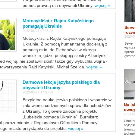
pomoc prawną dla obywateli Ukrainy.
więcej »
Motocykliści z Rajdu Katyńskiego
pomagają Ukrainie
Serw
2022-06-21 07:16:22
rozwi
2023-0
Motocykliści z Rajdu Katyńskiego pomagają
Sewer 
Ukrainie. Z pomocą humanitarną docierają z
wykorz
pomocą m.in. do Plebanówki w okręgu
sprzęt
winnickim, gdzie posługują siostry Albertynki. -
gwaran
ed wojną, nie zostawili sióstr także gdy wybuchła wojna -
towarzyszenia Rajd Katyński, Michał Szeliga.
więcej »
Darmowe lekcje języka polskiego dla
obywateli Ukrainy
2022-06-14 17:08:38
Bezpłatna nauka języka polskiego i wsparcie w
Na ja
załatwieniu codziennych spraw dla uchodźców
uwag
z Ukrainy. To główne założenia projektu
2023-02
„Lubelskie pomaga Ukrainie”. Burmistrz
Choć ni
sał porozumienie z Regionalnym Ośrodkiem Pomocy
najleps
ego miasto przystąpiło do projektu.
więcej »
telewi
technol