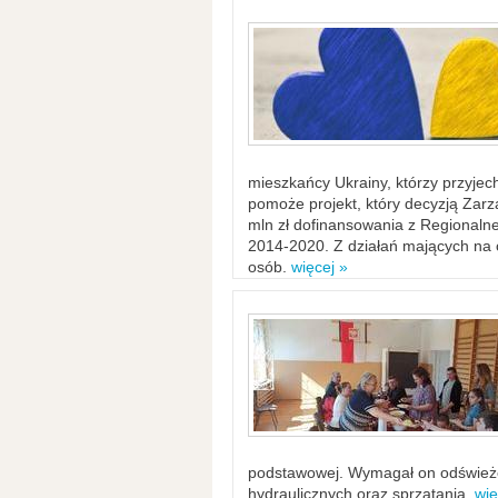
mieszkańcy Ukrainy, którzy przyje
pomoże projekt, który decyzją Za
mln zł dofinansowania z Regiona
2014-2020. Z działań mających na ce
osób.
więcej »
podstawowej. Wymagał on odświeżen
hydraulicznych oraz sprzątania.
wię