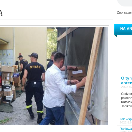
Ą
Zapraszam
NA AN
O tym
ante
2023-02
Codzien
polecam
Katolic
Jabłkow
Jak wspi
2022-12-
Radiowa 