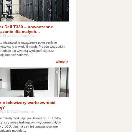
er Dell T330 – nowoczesne
ązanie dla małych...
2-16 12:21:10 Kategoria:
to niezawodne urządzenie powszechnie
ystywane w wielu firmach. Przede wszystkim
 cechuje się wysoką wydajnością oraz
cją bezpieczeństwa...
więcej »
kie telewizory warto zwrócić
ę?
-16 11:25:20 Kategoria:
e milkną dyskusję, jaki telewizor LED byłby
zy, czy może trafniejszym wyborem byłyby
zory LCD, plazma czy też zaawansowane
ogicznie modele....