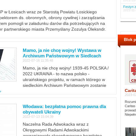
2022-12-
Festyn z
2022-11-
PSP w Łosicach wraz ze Starostą Powiatu Łosickiego
ektorem ds. obronnych, obrony cywilnej i zarządzania
m pomogli w załadunku darów dla potrzebujących na
er partnerskiego miasta Przemyślany Zozulya Oleksndr.
Blok 
Mamo, ja nie chcę wojny! Wystawa w
Archiwum Państwowym w Siedlcach
2022-07-16 11:35:48
Mamo, ja nie chcę wojny! 1939-45 POLSKA /
2022 UKRAINA - to nazwa polsko -
ukraińskiego projektu, w ramach którego w
siedleckim Archiwum Państwowym zostanie
Carit
»
2023-02
Rozumie
Włodawa: bezpłatna pomoc prawna dla
Caritas
prowadz
obywateli Ukrainy
Niepełn
2022-07-13 15:04:39
Naczelna Rada Adwokacka wraz z
Okręgowymi Radami Adwokackimi
zorganizowała skoordynowaną bezpłatną