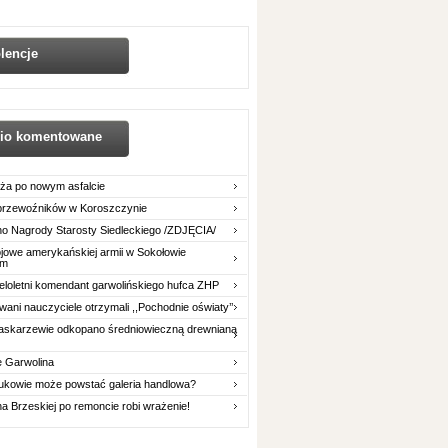
lencje
nio komentowane
ża po nowym asfalcie
 przewoźników w Koroszczynie
o Nagrody Starosty Siedleckiego /ZDJĘCIA/
owe amerykańskiej armii w Sokołowie
im
eloletni komendant garwolińskiego hufca ZHP
ani nauczyciele otrzymali ,,Pochodnie oświaty’’
askarzewie odkopano średniowieczną drewnianą
e Garwolina
ukowie może powstać galeria handlowa?
na Brzeskiej po remoncie robi wrażenie!