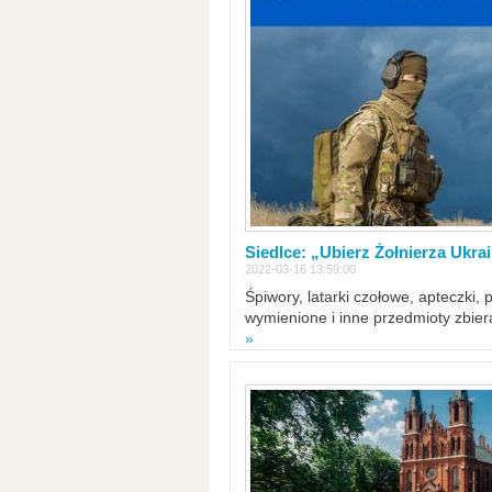
Siedlce: „Ubierz Żołnierza Ukra
2022-03-16 13:59:00
Śpiwory, latarki czołowe, apteczki, 
wymienione i inne przedmioty zbie
»