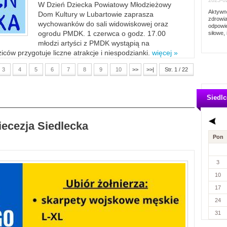
2023-02
W Dzień Dziecka Powiatowy Młodzieżowy
Aktywno
Dom Kultury w Lubartowie zaprasza
zdrowia
wychowanków do sali widowiskowej oraz
odpowie
ogrodu PMDK. 1 czerwca o godz. 17.00
siłowe, 
młodzi artyści z PMDK wystąpią na
ców przygotuje liczne atrakcje i niespodzianki.
więcej »
3
4
5
6
7
8
9
10
>>
>>|
Str. 1 / 22
Siedlc
iecezja Siedlecka
Pon
3
10
17
24
31