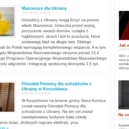
Mazowsze dla Ukrainy
2022-06-09 16:06:39
Uchodźcy z Ukrainy mogą liczyć na pomoc
władz Mazowsza. Ucieczka przed wojną,
porzucenie swoich domów, rozłąka z
najbliższymi, strach i ból to przeżycia, które
zostawiają ślad na długie lata. Dlatego
Jak 
chali do Polski wymagają kompleksowego wsparcia. A w tym
2023-02
rządu Województwa Mazowieckiego otrzyma ponad 13,4
SEO, cz
lnego Programu Operacyjnego Województwa Mazowieckiego
stron p
lu włączenie i integrację społeczną skorzysta 1,5 tys.
techni
witryny
Ośrodek Pomocy dla uchodźców z
Ukrainy w Koszelówce
2022-06-04 09:59:06
W Koszelówce na terenie gminy Stara Kornica
został otwarty Ośrodek Pomocy dla
uchodźców z Ukrainy. Na ten cel został
Na co
zaadaptowany budynek byłej szkoły
2023-02
ia ścian, drobnych napraw elektryki, prac
Sypialn
cej »