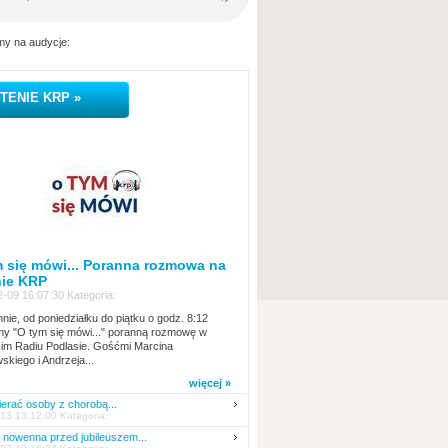
y na audycje:
TENIE KRP »
 się mówi... Poranna rozmowa na
nie KRP
-09 16:07:30 Kategoria:
nie, od poniedziałku do piątku o godz. 8:12
y "O tym się mówi..." poranną rozmowę w
kim Radiu Podlasie. Gośćmi Marcina
skiego i Andrzeja...
więcej »
erać osoby z chorobą...
13 13:12:00 Kategoria:
nowenna przed jubileuszem...