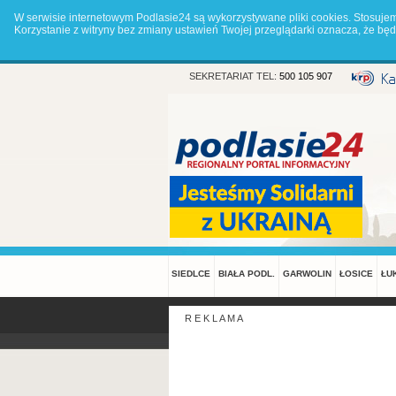
W serwisie internetowym Podlasie24 są wykorzystywane pliki cookies. Stosuje
Korzystanie z witryny bez zmiany ustawień Twojej przeglądarki oznacza, że 
SEKRETARIAT TEL:
500 105 907
SIEDLCE
BIAŁA PODL.
GARWOLIN
ŁOSICE
ŁU
R E K L A M A