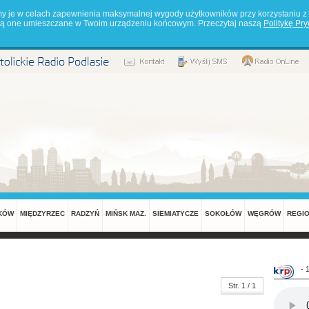
my je w celach zapewnienia maksymalnej wygody użytkowników przy korzystaniu z 
będą one umieszczane w Twoim urządzeniu końcowym. Przeczytaj naszą
Politykę Pr
KÓW
MIĘDZYRZEC
RADZYŃ
MIŃSK MAZ.
SIEMIATYCZE
SOKOŁÓW
WĘGRÓW
REGI
- 
Str. 1 / 1