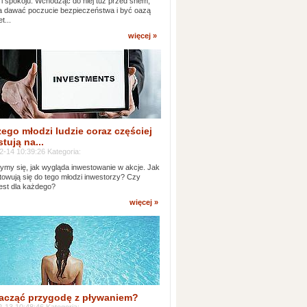
 i spokoju. Wchodząc do niej tuż przed snem,
 dawać poczucie bezpieczeństwa i być oazą
t...
więcej »
ego młodzi ludzie coraz częściej
tują na...
2-14 10:39:26 Kategoria:
ymy się, jak wygląda inwestowanie w akcje. Jak
towują się do tego młodzi inwestorzy? Czy
jest dla każdego?
więcej »
acząć przygodę z pływaniem?