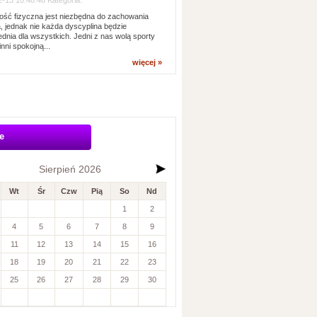
-13 10:48:46 Kategoria:
ść fizyczna jest niezbędna do zachowania
, jednak nie każda dyscyplina będzie
dnia dla wszystkich. Jedni z nas wolą sporty
inni spokojną...
więcej »
e
Sierpień 2026
Wt
Śr
Czw
Pią
So
Nd
1
2
4
5
6
7
8
9
11
12
13
14
15
16
18
19
20
21
22
23
25
26
27
28
29
30