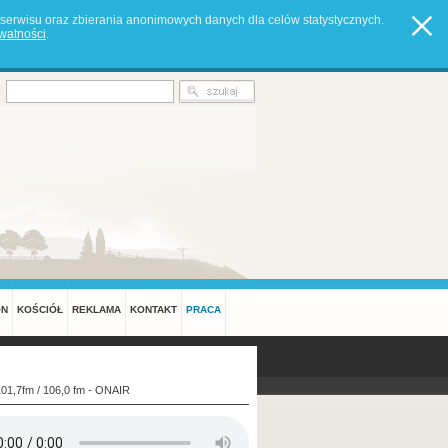
serwisu oraz zbierania anonimowych danych dla celów statystycznych.
ywatności
.
ON
KOŚCIÓŁ
REKLAMA
KONTAKT
PRACA
101,7fm / 106,0 fm - ONAIR