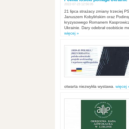
2022-07-23 12:56:05
21 lipca strażacy zmiany trzeciej 
Januszem Kobylińskim oraz Podinsp
kryzysowego Romanem Kasprowicze
Ukrainie. Dary odebrał osobiście m
więcej »
otwarta niezwykła wystawa.
więcej 