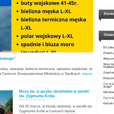
Kondo
Ostat
Do Zabu
Protest
ińskiego”
Wręczon
Wozy boj
Podlask
polary, skarpety, bielizna termiczna, rękawice wojskowe, te
Zmarł wi
ra Centrum Duszpasterstwa Młodzieży w Siedlcach.
więcej
Emerytow
Czy w Ł
drogę?
Msza św. w języku ukraińskim w parafii
600-leci
św. Zygmunta Króla
Czy w Ł
2022-03-14 15:55:26
Kościół 
Od 20 marca, w każdą niedzielę, w parafii św.
Zygmunta Króla w Łosicach będzie