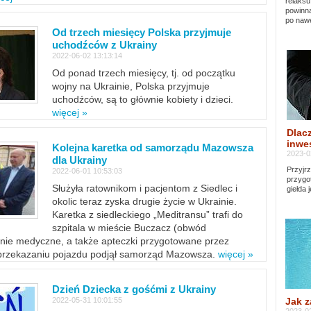
relaksu
powinna
po nawe
Od trzech miesięcy Polska przyjmuje
uchodźców z Ukrainy
2022-06-02 13:13:14
Od ponad trzech miesięcy, tj. od początku
wojny na Ukrainie, Polska przyjmuje
uchodźców, są to głównie kobiety i dzieci.
więcej »
Dlacz
inwes
Kolejna karetka od samorządu Mazowsza
2023-0
dla Ukrainy
Przyjrz
2022-06-01 10:53:03
przygo
Służyła ratownikom i pacjentom z Siedlec i
giełda 
okolic teraz zyska drugie życie w Ukrainie.
Karetka z siedleckiego „Meditransu” trafi do
szpitala w mieście Buczacz (obwód
enie medyczne, a także apteczki przygotowane przez
 przekazaniu pojazdu podjął samorząd Mazowsza.
więcej »
Dzień Dziecka z gośćmi z Ukrainy
Jak z
2022-05-31 10:01:55