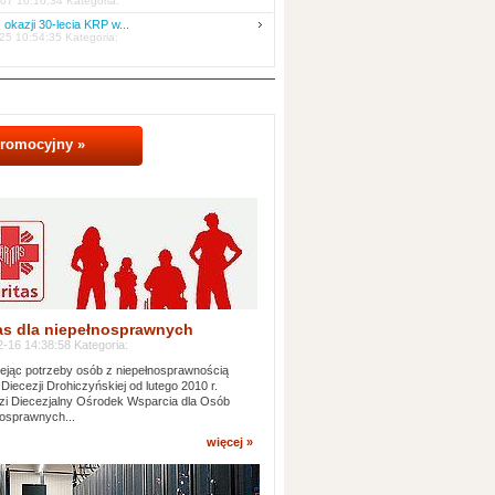
07 10:16:34 Kategoria:
 okazji 30-lecia KRP w...
25 10:54:35 Kategoria:
promocyjny »
as dla niepełnosprawnych
-16 14:38:58 Kategoria:
jąc potrzeby osób z niepełnosprawnością
 Diecezji Drohiczyńskiej od lutego 2010 r.
i Diecezjalny Ośrodek Wsparcia dla Osób
osprawnych...
więcej »