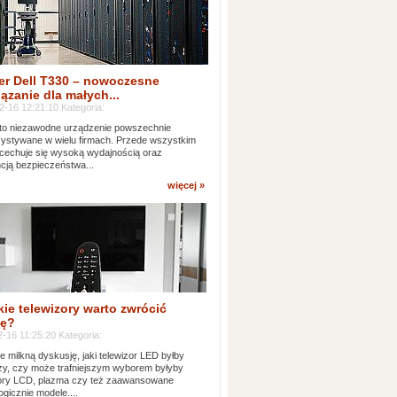
er Dell T330 – nowoczesne
ązanie dla małych...
2-16 12:21:10 Kategoria:
to niezawodne urządzenie powszechnie
ystywane w wielu firmach. Przede wszystkim
 cechuje się wysoką wydajnością oraz
cją bezpieczeństwa...
więcej »
kie telewizory warto zwrócić
ę?
-16 11:25:20 Kategoria:
e milkną dyskusję, jaki telewizor LED byłby
zy, czy może trafniejszym wyborem byłyby
zory LCD, plazma czy też zaawansowane
ogicznie modele....