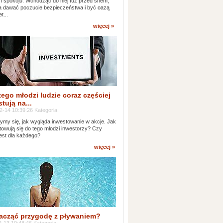
 i spokoju. Wchodząc do niej tuż przed snem,
 dawać poczucie bezpieczeństwa i być oazą
t...
więcej »
ego młodzi ludzie coraz częściej
tują na...
2-14 10:39:26 Kategoria:
ymy się, jak wygląda inwestowanie w akcje. Jak
towują się do tego młodzi inwestorzy? Czy
jest dla każdego?
więcej »
acząć przygodę z pływaniem?