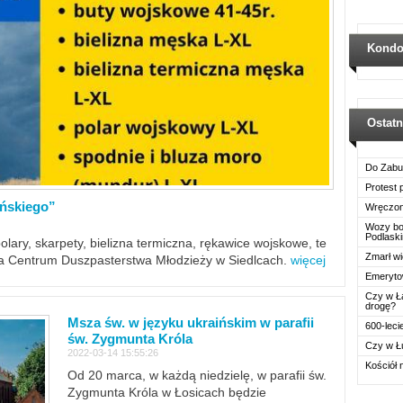
Kondo
Ostat
Do Zabu
Protest
ińskiego”
Wręczon
Wozy boj
Podlask
polary, skarpety, bielizna termiczna, rękawice wojskowe, te
Zmarł wi
ra Centrum Duszpasterstwa Młodzieży w Siedlcach.
więcej
Emerytow
Czy w Ł
drogę?
Msza św. w języku ukraińskim w parafii
600-leci
św. Zygmunta Króla
Czy w Ł
2022-03-14 15:55:26
Kościół 
Od 20 marca, w każdą niedzielę, w parafii św.
Zygmunta Króla w Łosicach będzie