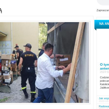
Ą
Zapraszam
NA AN
O tym
ante
2023-02
Codzien
polecam
Katolic
Jabłkow
Jak wspi
2022-12-
Radiowa 