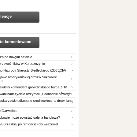
lencje
nio komentowane
ża po nowym asfalcie
 przewoźników w Koroszczynie
o Nagrody Starosty Siedleckiego /ZDJĘCIA/
owe amerykańskiej armii w Sokołowie
im
eloletni komendant garwolińskiego hufca ZHP
ani nauczyciele otrzymali ,,Pochodnie oświaty’’
askarzewie odkopano średniowieczną drewnianą
e Garwolina
ukowie może powstać galeria handlowa?
na Brzeskiej po remoncie robi wrażenie!