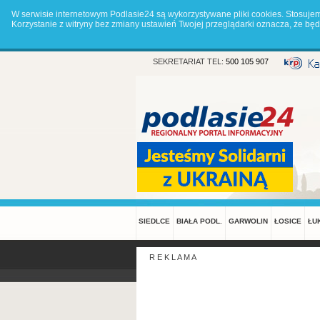
W serwisie internetowym Podlasie24 są wykorzystywane pliki cookies. Stosuje
Korzystanie z witryny bez zmiany ustawień Twojej przeglądarki oznacza, że 
SEKRETARIAT TEL:
500 105 907
SIEDLCE
BIAŁA PODL.
GARWOLIN
ŁOSICE
ŁU
R E K L A M A