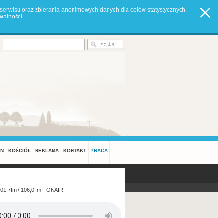
serwisu oraz zbierania anonimowych danych dla celów statystycznych.
ywatności
.
ON
KOŚCIÓŁ
REKLAMA
KONTAKT
PRACA
101,7fm / 106,0 fm - ONAIR