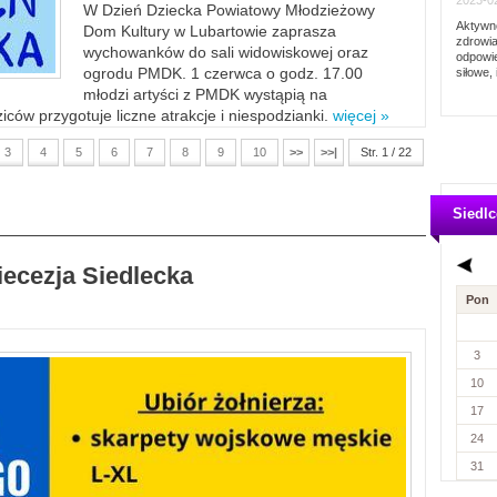
2023-02
W Dzień Dziecka Powiatowy Młodzieżowy
Aktywno
Dom Kultury w Lubartowie zaprasza
zdrowia
wychowanków do sali widowiskowej oraz
odpowie
ogrodu PMDK. 1 czerwca o godz. 17.00
siłowe, 
młodzi artyści z PMDK wystąpią na
ców przygotuje liczne atrakcje i niespodzianki.
więcej »
3
4
5
6
7
8
9
10
>>
>>|
Str. 1 / 22
Siedlc
iecezja Siedlecka
Pon
3
10
17
24
31