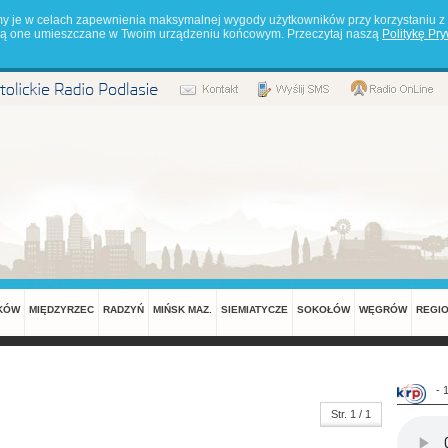
my je w celach zapewnienia maksymalnej wygody użytkowników przy korzystaniu z 
będą one umieszczane w Twoim urządzeniu końcowym. Przeczytaj naszą
Politykę Pr
KÓW
MIĘDZYRZEC
RADZYŃ
MIŃSK MAZ.
SIEMIATYCZE
SOKOŁÓW
WĘGRÓW
REGI
- 
Str. 1 / 1