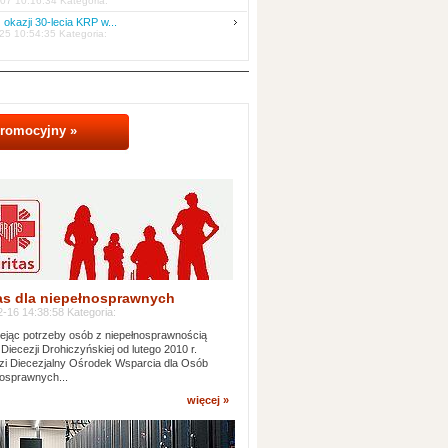
07 10:16:34 Kategoria:
 okazji 30-lecia KRP w...
25 10:54:35 Kategoria:
promocyjny »
as dla niepełnosprawnych
-16 14:38:58 Kategoria:
jąc potrzeby osób z niepełnosprawnością
 Diecezji Drohiczyńskiej od lutego 2010 r.
i Diecezjalny Ośrodek Wsparcia dla Osób
osprawnych...
więcej »