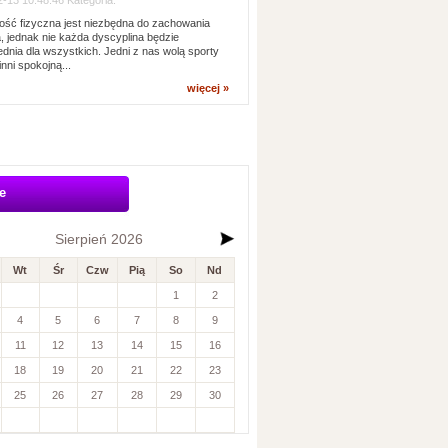
-13 10:48:46 Kategoria:
ść fizyczna jest niezbędna do zachowania
, jednak nie każda dyscyplina będzie
dnia dla wszystkich. Jedni z nas wolą sporty
inni spokojną...
więcej »
e
Sierpień 2026
Wt
Śr
Czw
Pią
So
Nd
1
2
4
5
6
7
8
9
11
12
13
14
15
16
18
19
20
21
22
23
25
26
27
28
29
30