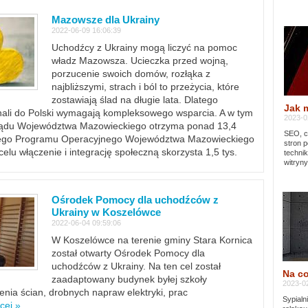
Mazowsze dla Ukrainy
2022-06-09 16:06:39
Uchodźcy z Ukrainy mogą liczyć na pomoc
władz Mazowsza. Ucieczka przed wojną,
porzucenie swoich domów, rozłąka z
najbliższymi, strach i ból to przeżycia, które
zostawiają ślad na długie lata. Dlatego
Jak 
chali do Polski wymagają kompleksowego wsparcia. A w tym
2023-02
rządu Województwa Mazowieckiego otrzyma ponad 13,4
SEO, cz
lnego Programu Operacyjnego Województwa Mazowieckiego
stron p
lu włączenie i integrację społeczną skorzysta 1,5 tys.
techni
witryny
Ośrodek Pomocy dla uchodźców z
Ukrainy w Koszelówce
2022-06-04 09:59:06
W Koszelówce na terenie gminy Stara Kornica
został otwarty Ośrodek Pomocy dla
uchodźców z Ukrainy. Na ten cel został
Na co
zaadaptowany budynek byłej szkoły
2023-02
ia ścian, drobnych napraw elektryki, prac
Sypialn
cej »