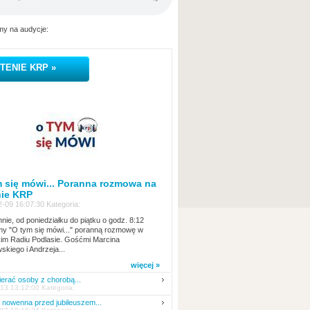
y na audycje:
TENIE KRP »
 się mówi... Poranna rozmowa na
nie KRP
-09 16:07:30 Kategoria:
nie, od poniedziałku do piątku o godz. 8:12
y "O tym się mówi..." poranną rozmowę w
kim Radiu Podlasie. Gośćmi Marcina
skiego i Andrzeja...
więcej »
erać osoby z chorobą...
13 13:12:00 Kategoria:
nowenna przed jubileuszem...