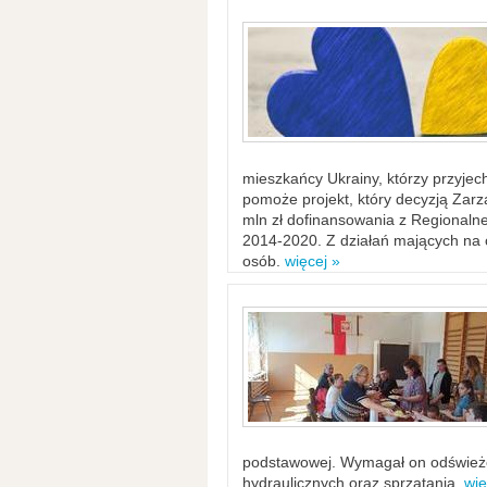
mieszkańcy Ukrainy, którzy przyje
pomoże projekt, który decyzją Za
mln zł dofinansowania z Regiona
2014-2020. Z działań mających na ce
osób.
więcej »
podstawowej. Wymagał on odświeżen
hydraulicznych oraz sprzątania.
wię