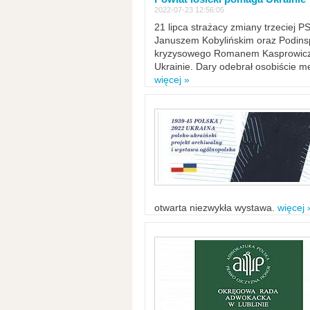
2022-07-23 12:56:05
21 lipca strażacy zmiany trzeciej 
Januszem Kobylińskim oraz Podinsp
kryzysowego Romanem Kasprowicze
Ukrainie. Dary odebrał osobiście m
więcej »
otwarta niezwykła wystawa.
więcej 