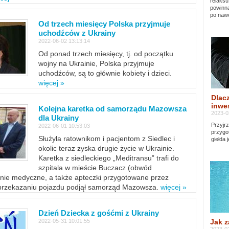
relaksu
powinna
po nawe
Od trzech miesięcy Polska przyjmuje
uchodźców z Ukrainy
2022-06-02 13:13:14
Od ponad trzech miesięcy, tj. od początku
wojny na Ukrainie, Polska przyjmuje
uchodźców, są to głównie kobiety i dzieci.
więcej »
Dlacz
inwes
Kolejna karetka od samorządu Mazowsza
2023-0
dla Ukrainy
Przyjrz
2022-06-01 10:53:03
przygo
Służyła ratownikom i pacjentom z Siedlec i
giełda 
okolic teraz zyska drugie życie w Ukrainie.
Karetka z siedleckiego „Meditransu” trafi do
szpitala w mieście Buczacz (obwód
enie medyczne, a także apteczki przygotowane przez
 przekazaniu pojazdu podjął samorząd Mazowsza.
więcej »
Dzień Dziecka z gośćmi z Ukrainy
Jak z
2022-05-31 10:01:55