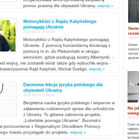
pomoc prawną dla obywateli Ukrainy.
więcej »
Motocykliści z Rajdu Katyńskiego
pomagają Ukrainie
Serw
2022-06-21 07:16:22
rozwi
2023-0
Motocykliści z Rajdu Katyńskiego pomagają
Sewer 
Ukrainie. Z pomocą humanitarną docierają z
wykorz
pomocą m.in. do Plebanówki w okręgu
sprzęt
winnickim, gdzie posługują siostry Albertynki. -
gwaran
ed wojną, nie zostawili sióstr także gdy wybuchła wojna -
towarzyszenia Rajd Katyński, Michał Szeliga.
więcej »
Darmowe lekcje języka polskiego dla
obywateli Ukrainy
2022-06-14 17:08:38
Bezpłatna nauka języka polskiego i wsparcie w
Na ja
załatwieniu codziennych spraw dla uchodźców
uwag
z Ukrainy. To główne założenia projektu
2023-02
„Lubelskie pomaga Ukrainie”. Burmistrz
Choć ni
sał porozumienie z Regionalnym Ośrodkiem Pomocy
najleps
ego miasto przystąpiło do projektu.
więcej »
telewi
technol