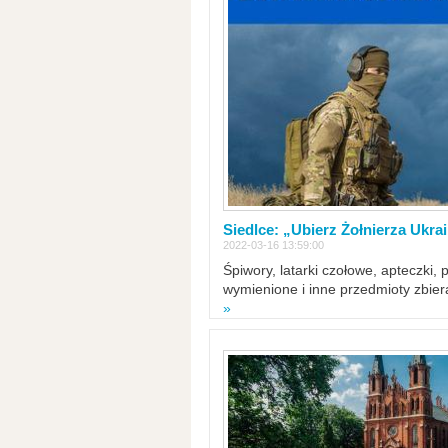
Siedlce: „Ubierz Żołnierza Ukra
2022-03-16 13:59:00
Śpiwory, latarki czołowe, apteczki, 
wymienione i inne przedmioty zbie
»