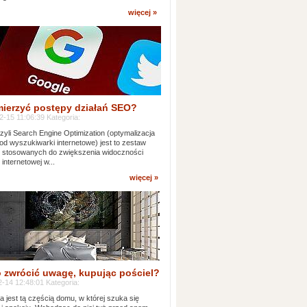
więcej »
mierzyć postępy działań SEO?
-15 11:06:39 Kategoria:
yli Search Engine Optimization (optymalizacja
od wyszukiwarki internetowe) jest to zestaw
k stosowanych do zwiększenia widoczności
 internetowej w...
więcej »
 zwrócić uwagę, kupując pościel?
-14 12:48:01 Kategoria:
ia jest tą częścią domu, w której szuka się