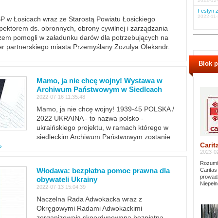
2022-12-
Festyn z
2022-11-
PSP w Łosicach wraz ze Starostą Powiatu Łosickiego
ektorem ds. obronnych, obrony cywilnej i zarządzania
m pomogli w załadunku darów dla potrzebujących na
er partnerskiego miasta Przemyślany Zozulya Oleksndr.
Blok 
Mamo, ja nie chcę wojny! Wystawa w
Archiwum Państwowym w Siedlcach
2022-07-16 11:35:48
Mamo, ja nie chcę wojny! 1939-45 POLSKA /
2022 UKRAINA - to nazwa polsko -
ukraińskiego projektu, w ramach którego w
siedleckim Archiwum Państwowym zostanie
Carit
»
2023-02
Rozumie
Włodawa: bezpłatna pomoc prawna dla
Caritas
prowadz
obywateli Ukrainy
Niepełn
2022-07-13 15:04:39
Naczelna Rada Adwokacka wraz z
Okręgowymi Radami Adwokackimi
zorganizowała skoordynowaną bezpłatną