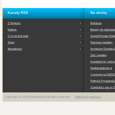
Kanały RSS
Na skróty
Z Regionu
Reklama
Kultura
Banery do pobrania
Z życia Kościoła
Zespół Portalu Podl
Sport
Patronat medialny
Aktualności
Archiwum Dzwiękó
Złóż cegiełkę
Kondolencje i nekro
Radiokatolickie.pl
1 procent na RADI
Polityka Prywatno
Znajdziesz nas w 
Copyright (c) 2010 Podlasie24.pl. All rights reserved
Polityka Prywatności