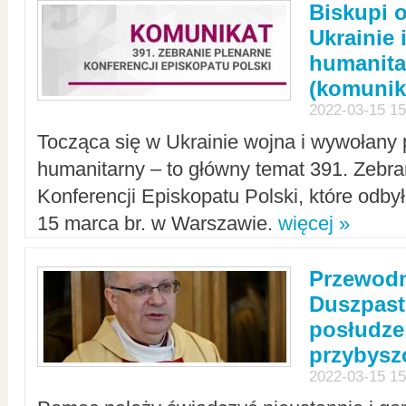
Biskupi 
Ukrainie 
humanit
(komunik
2022-03-15 15
Tocząca się w Ukrainie wojna i wywołany 
humanitarny – to główny temat 391. Zebr
Konferencji Episkopatu Polski, które odbył
15 marca br. w Warszawie.
więcej »
Przewodn
Duszpast
posłudze
przybys
2022-03-15 15