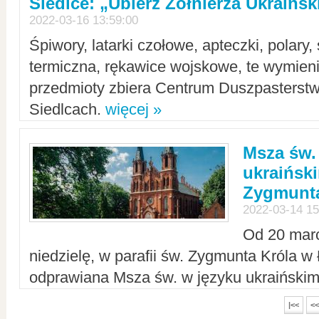
Siedlce: „Ubierz Żołnierza Ukraińs
2022-03-16 13:59:00
Śpiwory, latarki czołowe, apteczki, polary, 
termiczna, rękawice wojskowe, te wymieni
przedmioty zbiera Centrum Duszpasterst
Siedlcach.
więcej »
Msza św.
ukraiński
Zygmunta
2022-03-14 15
Od 20 mar
niedzielę, w parafii św. Zygmunta Króla w
odprawiana Msza św. w języku ukraiński
|<<
<<