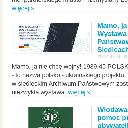
więcej »
Mamo, ja
Wystawa
Państwo
Siedlcac
2022-07-16 11
Mamo, ja nie chcę wojny! 1939-45 POLS
- to nazwa polsko - ukraińskiego projektu
w siedleckim Archiwum Państwowym zosta
niezwykła wystawa.
więcej »
Włodawa:
pomoc pr
obywatel