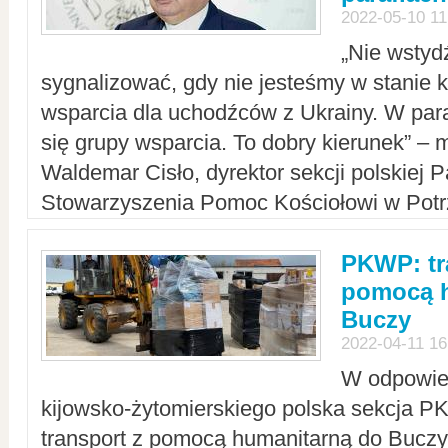
2022-05-10 11
„Nie wstyd
sygnalizować, gdy nie jesteśmy w stanie
wsparcia dla uchodźców z Ukrainy. W para
się grupy wsparcia. To dobry kierunek” – m
Waldemar Cisło, dyrektor sekcji polskiej 
Stowarzyszenia Pomoc Kościołowi w Potr
PKWP: tr
pomocą h
Buczy
2022-04-11 16
W odpowied
kijowsko-żytomierskiego polska sekcja 
transport z pomocą humanitarną do Buczy,