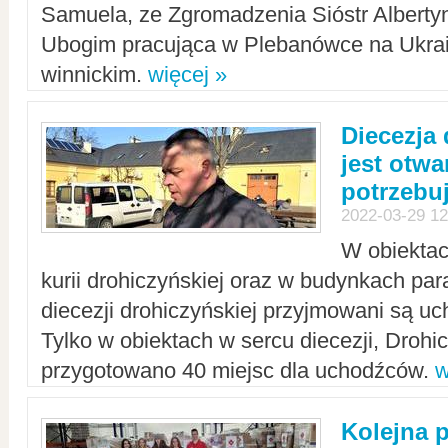
Samuela, ze Zgromadzenia Sióstr Alberty
Ubogim pracująca w Plebanówce na Ukrai
winnickim.
więcej »
Diecezja
jest otwa
potrzebu
2022-03-29 12
W obiektac
kurii drohiczyńskiej oraz w budynkach para
diecezji drohiczyńskiej przyjmowani są uc
Tylko w obiektach w sercu diecezji, Drohi
przygotowano 40 miejsc dla uchodźców.
w
Kolejna 