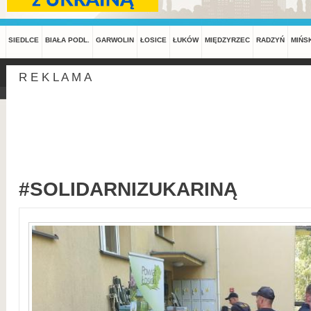
SIEDLCE
BIAŁA PODL.
GARWOLIN
ŁOSICE
ŁUKÓW
MIĘDZYRZEC
RADZYŃ
MIŃS
R E K L A M A
#SOLIDARNIZUKARINĄ