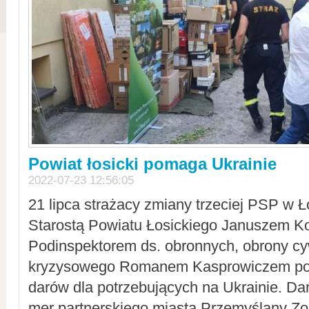
Powiat łosicki pomaga Ukrainie
2022-07-23 12:56:05
21 lipca strażacy zmiany trzeciej PSP w 
Starostą Powiatu Łosickiego Januszem Ko
Podinspektorem ds. obronnych, obrony cyw
kryzysowego Romanem Kasprowiczem po
darów dla potrzebujących na Ukrainie. Dar
mer partnerskiego miasta Przemyślany Zo