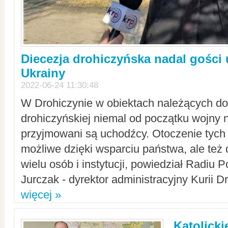
Diecezja drohiczyńska nadal gości
Ukrainy
2022-06-24 11:30:48
W Drohiczynie w obiektach należących do 
drohiczyńskiej niemal od początku wojny 
przyjmowani są uchodźcy. Otoczenie tych 
możliwe dzięki wsparciu państwa, ale też 
wielu osób i instytucji, powiedział Radiu P
Jurczak - dyrektor administracyjny Kurii D
więcej »
Katolicki