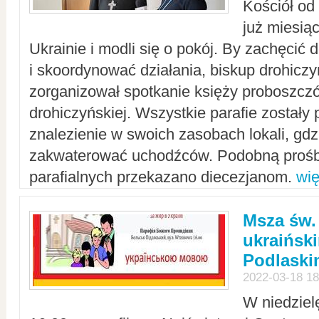
Kościół od
już miesią
Ukrainie i modli się o pokój. By zachęcić
i skoordynować działania, biskup drohicz
zorganizował spotkanie księży proboszczó
drohiczyńskiej. Wszystkie parafie zostały
znalezienie w swoich zasobach lokali, gd
zakwaterować uchodźców. Podobną prośb
parafialnych przekazano diecezjanom.
wię
Msza św.
ukraińsk
Podlaski
2022-03-18 18
W niedziel