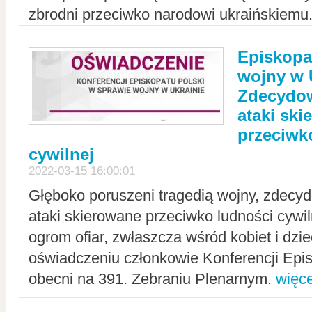
zbrodni przeciwko narodowi ukraińskiemu
Episkopa
wojny w 
Zdecydow
ataki sk
przeciwk
cywilnej
2022-03-15 16:00:01
Głęboko poruszeni tragedią wojny, zdecy
ataki skierowane przeciwko ludności cywi
ogrom ofiar, zwłaszcza wśród kobiet i dzie
oświadczeniu członkowie Konferencji Epis
obecni na 391. Zebraniu Plenarnym.
więce