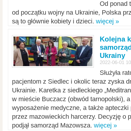
Od ponad tr
od początku wojny na Ukrainie, Polska p
są to głównie kobiety i dzieci.
więcej »
Kolejna k
samorząd
Ukrainy
2022-06-01 10
Służyła ra
pacjentom z Siedlec i okolic teraz zyska d
Ukrainie. Karetka z siedleckiego „Meditrans
w mieście Buczacz (obwód tarnopolski), a
wyposażenie medyczne, a także apteczki
przez mazowieckich harcerzy. Decyzję o 
podjął samorząd Mazowsza.
więcej »