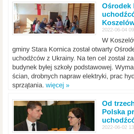
Ośrodek 
uchodźcó
Koszeló
2022-06-04 09
W Koszelów
gminy Stara Kornica został otwarty Ośro
uchodźców z Ukrainy. Na ten cel został 
budynek byłej szkoły podstawowej. Wyma
ścian, drobnych napraw elektryki, prac hy
sprzątania.
więcej »
Od trzec
Polska p
uchodźcó
2022-06-02 13