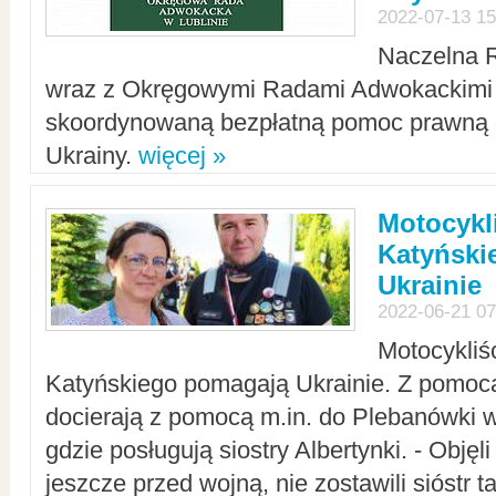
2022-07-13 15
Naczelna 
wraz z Okręgowymi Radami Adwokackimi 
skoordynowaną bezpłatną pomoc prawną d
Ukrainy.
więcej »
Motocykli
Katyński
Ukrainie
2022-06-21 07
Motocykliś
Katyńskiego pomagają Ukrainie. Z pomoc
docierają z pomocą m.in. do Plebanówki w
gdzie posługują siostry Albertynki. - Objęl
jeszcze przed wojną, nie zostawili sióstr 