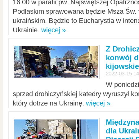
16.00 w parafii pw. Najświętszej Opatrzno
Podlaskim sprawowana będzie Msza Św. 
ukraińskim. Będzie to Eucharystia w intenc
Ukrainie.
więcej »
Z Drohic
konwój d
kijowskie
2022-03-15 14
W poniedzi
sprzed drohiczyńskiej katedry wyruszył k
który dotrze na Ukrainę.
więcej »
Międzyn
dla Ukra