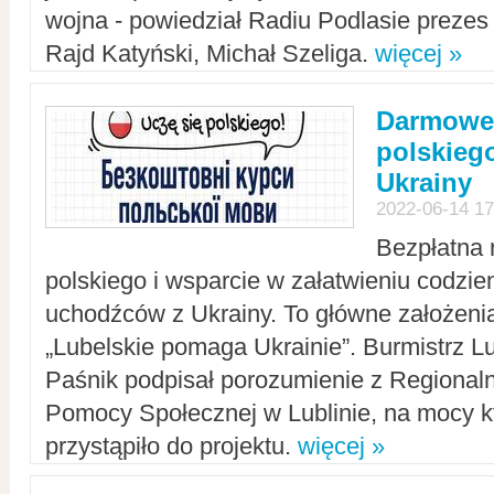
wojna - powiedział Radiu Podlasie preze
Rajd Katyński, Michał Szeliga.
więcej »
Darmowe 
polskiego
Ukrainy
2022-06-14 17
Bezpłatna 
polskiego i wsparcie w załatwieniu codzi
uchodźców z Ukrainy. To główne założenia
„Lubelskie pomaga Ukrainie”. Burmistrz L
Paśnik podpisał porozumienie z Regiona
Pomocy Społecznej w Lublinie, na mocy k
przystąpiło do projektu.
więcej »