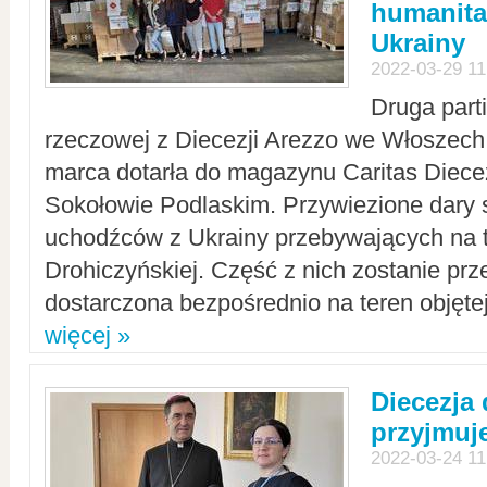
humanita
Ukrainy
2022-03-29 11
Druga part
rzeczowej z Diecezji Arezzo we Włoszech 
marca dotarła do magazynu Caritas Diecez
Sokołowie Podlaskim. Przywiezione dary 
uchodźców z Ukrainy przebywających na t
Drohiczyńskiej. Część z nich zostanie pr
dostarczona bezpośrednio na teren objęte
więcej »
Diecezja
przyjmuj
2022-03-24 11