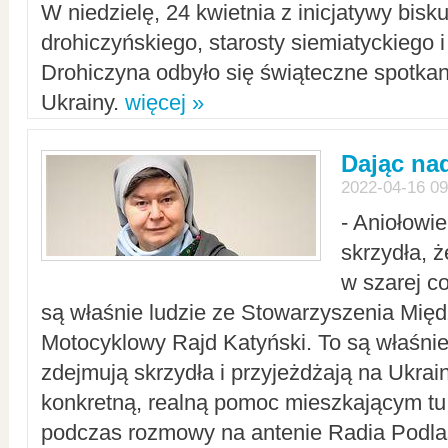
W niedzielę, 24 kwietnia z inicjatywy bisk
drohiczyńskiego, starosty siemiatyckiego i
Drohiczyna odbyło się świąteczne spotka
Ukrainy.
więcej »
Dając nad
2022-04-16 09
- Aniołowi
skrzydła, 
w szarej c
są właśnie ludzie ze Stowarzyszenia Mi
Motocyklowy Rajd Katyński. To są właśnie 
zdejmują skrzydła i przyjeżdżają na Ukrai
konkretną, realną pomoc mieszkającym tu
podczas rozmowy na antenie Radia Podlas