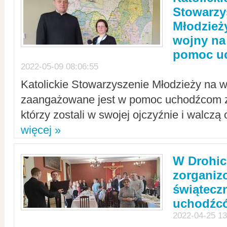
Stowarzy
Młodzież
wojny na 
pomoc u
2022-05-09 08:06:55
Katolickie Stowarzyszenie Młodzieży na w
zaangażowane jest w pomoc uchodźcom z 
którzy zostali w swojej ojczyźnie i walczą 
więcej »
W Drohic
zorgani
świątecz
uchodźc
2022-04-25 13