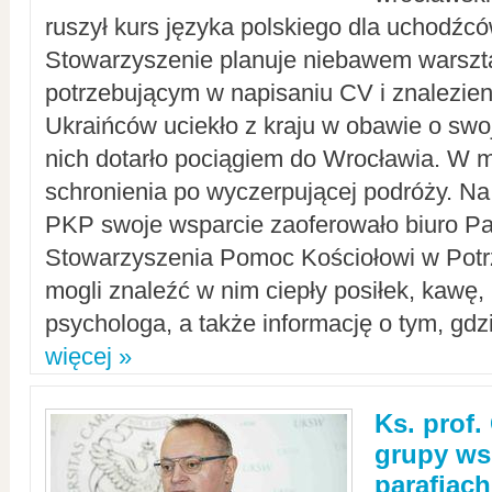
ruszył kurs języka polskiego dla uchodźcó
Stowarzyszenie planuje niebawem warszt
potrzebującym w napisaniu CV i znalezieni
Ukraińców uciekło z kraju w obawie o swoj
nich dotarło pociągiem do Wrocławia. W m
schronienia po wyczerpującej podróży. 
PKP swoje wsparcie zaoferowało biuro P
Stowarzyszenia Pomoc Kościołowi w Potr
mogli znaleźć w nim ciepły posiłek, kawę,
psychologa, a także informację o tym, gdzi
więcej »
Ks. prof.
grupy ws
parafiach