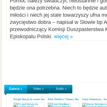
Pomoc należy świadczyć nieustannie i gorl
będzie ona potrzebna. Niech to będzie au
miłości i niech jej stale towarzyszy ufna m
zwycięstwo dobra – napisał w Słowie bp A
przewodniczący Komisji Duszpasterstwa K
Episkopatu Polski.
więcej »
Galeria »
Video »
Audio »
Przyjęli Maryję do swoich domów
Dzień Modlitwy i Pomocy Misjom
Stacja Siemiatycze... D