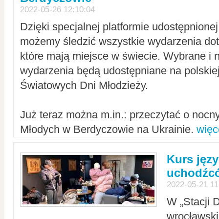
2022-05-26 12:10:04
Dzięki specjalnej platformie udostępnione
możemy śledzić wszystkie wydarzenia dot
które mają miejsce w świecie. Wybrane i 
wydarzenia będą udostępniane na polskiej
Światowych Dni Młodzieży.
Już teraz można m.in.: przeczytać o noc
Młodych w Berdyczowie na Ukrainie.
więc
Kurs języ
uchodźcó
2022-05-21 11
W „Stacji D
wrocławsk