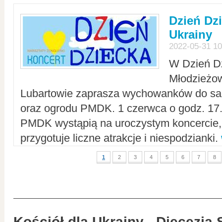
Dzień Dz
Ukrainy
2022-05-31 10
W Dzień D
Młodzieżo
Lubartowie zaprasza wychowanków do sal
oraz ogrodu PMDK. 1 czerwca o godz. 17.0
PMDK wystąpią na uroczystym koncercie
przygotuje liczne atrakcje i niespodzianki.
1
2
3
4
5
6
7
8
Kościół dla Ukrainy - Diecezja 