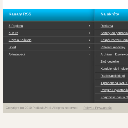
Kanały RSS
Na skróty
Z Regionu
Reklama
Kultura
Banery do pobrania
Z życia Kościoła
Zespół Portalu Podl
Sport
Patronat medialny
Aktualności
Archiwum Dzwiękó
Złóż cegiełkę
Kondolencje i nekro
Radiokatolickie.pl
1 procent na RADI
Polityka Prywatno
Znajdziesz nas w 
Copyright (c) 2010 Podlasie24.pl. All rights reserved
Polityka Prywatności