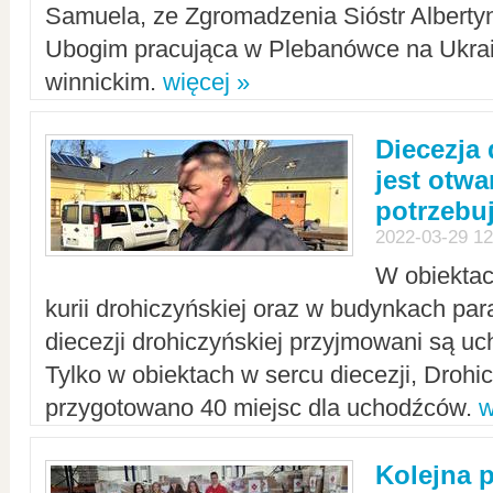
Samuela, ze Zgromadzenia Sióstr Alberty
Ubogim pracująca w Plebanówce na Ukrai
winnickim.
więcej »
Diecezja
jest otwa
potrzebu
2022-03-29 12
W obiektac
kurii drohiczyńskiej oraz w budynkach para
diecezji drohiczyńskiej przyjmowani są uc
Tylko w obiektach w sercu diecezji, Drohi
przygotowano 40 miejsc dla uchodźców.
w
Kolejna 