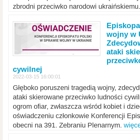
zbrodni przeciwko narodowi ukraińskiemu
Episkopa
wojny w 
Zdecydow
ataki sk
przeciwk
cywilnej
2022-03-15 16:00:01
Głęboko poruszeni tragedią wojny, zdecy
ataki skierowane przeciwko ludności cywi
ogrom ofiar, zwłaszcza wśród kobiet i dzie
oświadczeniu członkowie Konferencji Epis
obecni na 391. Zebraniu Plenarnym.
więce