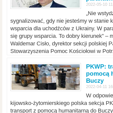
2022-05-10 11
„Nie wstyd
sygnalizować, gdy nie jesteśmy w stanie
wsparcia dla uchodźców z Ukrainy. W para
się grupy wsparcia. To dobry kierunek” – m
Waldemar Cisło, dyrektor sekcji polskiej 
Stowarzyszenia Pomoc Kościołowi w Potr
PKWP: tr
pomocą h
Buczy
2022-04-11 16
W odpowied
kijowsko-żytomierskiego polska sekcja 
transport z pomocą humanitarną do Buczy,