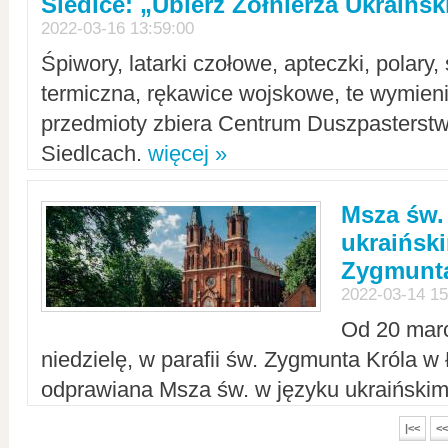
Siedlce: „Ubierz Żołnierza Ukraińs
2022-03-16 13:59:00
Śpiwory, latarki czołowe, apteczki, polary, 
termiczna, rękawice wojskowe, te wymieni
przedmioty zbiera Centrum Duszpasterst
Siedlcach.
więcej »
Msza św.
ukraiński
Zygmunta
2022-03-14 15
Od 20 mar
niedzielę, w parafii św. Zygmunta Króla w
odprawiana Msza św. w języku ukraiński
|<<
<<