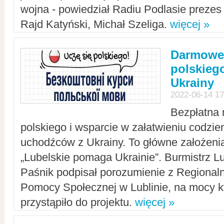
wojna - powiedział Radiu Podlasie preze
Rajd Katyński, Michał Szeliga.
więcej »
Darmowe 
polskiego
Ukrainy
2022-06-14 17
Bezpłatna 
polskiego i wsparcie w załatwieniu codzi
uchodźców z Ukrainy. To główne założenia
„Lubelskie pomaga Ukrainie”. Burmistrz L
Paśnik podpisał porozumienie z Regiona
Pomocy Społecznej w Lublinie, na mocy k
przystąpiło do projektu.
więcej »