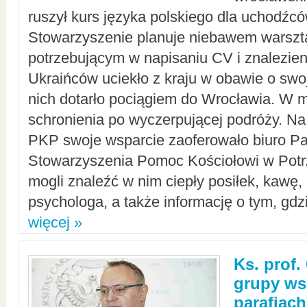
ruszył kurs języka polskiego dla uchodźcó
Stowarzyszenie planuje niebawem warszt
potrzebującym w napisaniu CV i znalezieni
Ukraińców uciekło z kraju w obawie o swoj
nich dotarło pociągiem do Wrocławia. W m
schronienia po wyczerpującej podróży. 
PKP swoje wsparcie zaoferowało biuro P
Stowarzyszenia Pomoc Kościołowi w Potr
mogli znaleźć w nim ciepły posiłek, kawę,
psychologa, a także informację o tym, gdzi
więcej »
Ks. prof.
grupy ws
parafiach