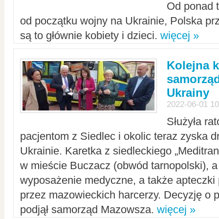
Od ponad tr
od początku wojny na Ukrainie, Polska p
są to głównie kobiety i dzieci.
więcej »
Kolejna k
samorząd
Ukrainy
2022-06-01 10
Służyła ra
pacjentom z Siedlec i okolic teraz zyska d
Ukrainie. Karetka z siedleckiego „Meditrans
w mieście Buczacz (obwód tarnopolski), a
wyposażenie medyczne, a także apteczki
przez mazowieckich harcerzy. Decyzję o 
podjął samorząd Mazowsza.
więcej »