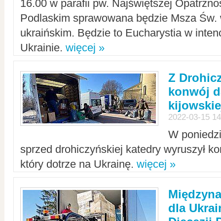
16.00 w parafii pw. Najświętszej Opatrzno
Podlaskim sprawowana będzie Msza Św. 
ukraińskim. Będzie to Eucharystia w intenc
Ukrainie.
więcej »
Z Drohic
konwój d
kijowskie
2022-03-15 14
W poniedzi
sprzed drohiczyńskiej katedry wyruszył k
który dotrze na Ukrainę.
więcej »
Międzyn
dla Ukra