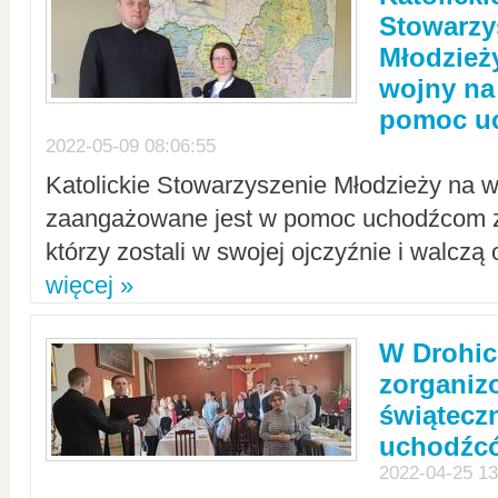
Stowarzy
Młodzież
wojny na 
pomoc u
2022-05-09 08:06:55
Katolickie Stowarzyszenie Młodzieży na w
zaangażowane jest w pomoc uchodźcom z 
którzy zostali w swojej ojczyźnie i walczą 
więcej »
W Drohic
zorgani
świątecz
uchodźc
2022-04-25 13