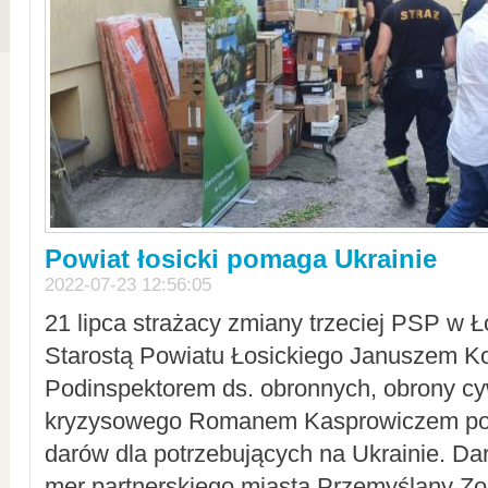
Powiat łosicki pomaga Ukrainie
2022-07-23 12:56:05
21 lipca strażacy zmiany trzeciej PSP w 
Starostą Powiatu Łosickiego Januszem Ko
Podinspektorem ds. obronnych, obrony cyw
kryzysowego Romanem Kasprowiczem po
darów dla potrzebujących na Ukrainie. Dar
mer partnerskiego miasta Przemyślany Zo