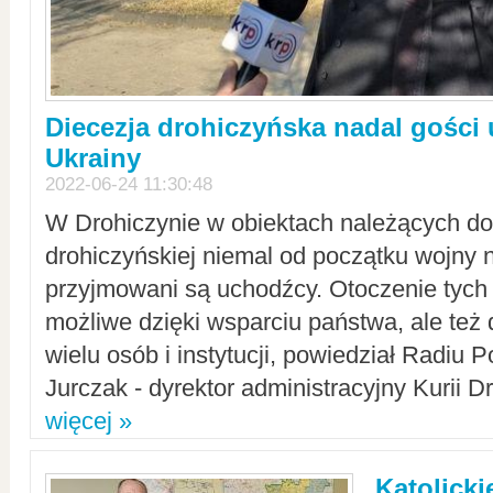
Diecezja drohiczyńska nadal gości
Ukrainy
2022-06-24 11:30:48
W Drohiczynie w obiektach należących do 
drohiczyńskiej niemal od początku wojny 
przyjmowani są uchodźcy. Otoczenie tych 
możliwe dzięki wsparciu państwa, ale też 
wielu osób i instytucji, powiedział Radiu P
Jurczak - dyrektor administracyjny Kurii D
więcej »
Katolicki