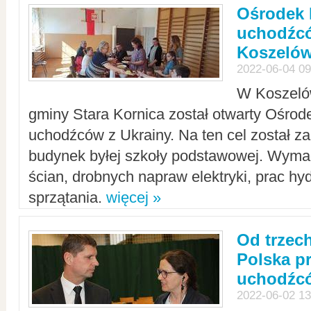
Ośrodek 
uchodźcó
Koszeló
2022-06-04 09
W Koszelów
gminy Stara Kornica został otwarty Ośro
uchodźców z Ukrainy. Na ten cel został 
budynek byłej szkoły podstawowej. Wyma
ścian, drobnych napraw elektryki, prac hy
sprzątania.
więcej »
Od trzec
Polska p
uchodźcó
2022-06-02 13