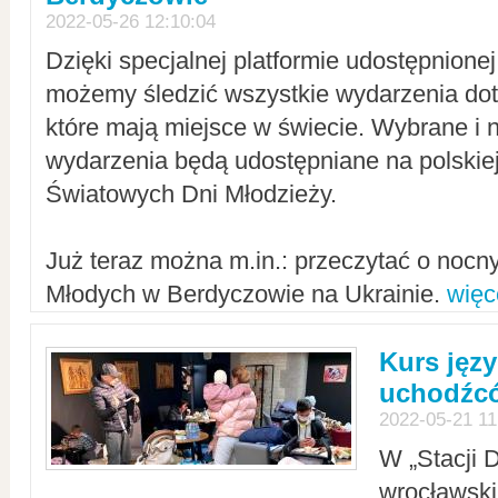
2022-05-26 12:10:04
Dzięki specjalnej platformie udostępnione
możemy śledzić wszystkie wydarzenia dot
które mają miejsce w świecie. Wybrane i 
wydarzenia będą udostępniane na polskiej
Światowych Dni Młodzieży.
Już teraz można m.in.: przeczytać o noc
Młodych w Berdyczowie na Ukrainie.
więc
Kurs języ
uchodźcó
2022-05-21 11
W „Stacji D
wrocławsk