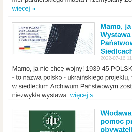
więcej »
Mamo, ja
Wystawa
Państwo
Siedlcac
2022-07-16 11
Mamo, ja nie chcę wojny! 1939-45 POLS
- to nazwa polsko - ukraińskiego projektu
w siedleckim Archiwum Państwowym zosta
niezwykła wystawa.
więcej »
Włodawa:
pomoc pr
obywatel