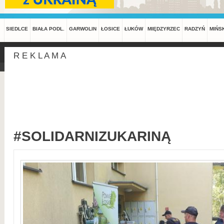
SIEDLCE
BIAŁA PODL.
GARWOLIN
ŁOSICE
ŁUKÓW
MIĘDZYRZEC
RADZYŃ
MIŃS
R E K L A M A
#SOLIDARNIZUKARINĄ