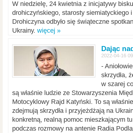
W niedzielę, 24 kwietnia z inicjatywy bisk
drohiczyńskiego, starosty siemiatyckiego i
Drohiczyna odbyło się świąteczne spotka
Ukrainy.
więcej »
Dając nad
2022-04-16 09
- Aniołowi
skrzydła, 
w szarej c
są właśnie ludzie ze Stowarzyszenia Mi
Motocyklowy Rajd Katyński. To są właśnie 
zdejmują skrzydła i przyjeżdżają na Ukrai
konkretną, realną pomoc mieszkającym tu
podczas rozmowy na antenie Radia Podlas