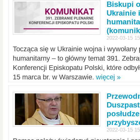
Biskupi 
Ukrainie 
humanit
(komunik
2022-03-15 15
Tocząca się w Ukrainie wojna i wywołany 
humanitarny – to główny temat 391. Zebr
Konferencji Episkopatu Polski, które odbył
15 marca br. w Warszawie.
więcej »
Przewodn
Duszpast
posłudze
przybys
2022-03-15 15