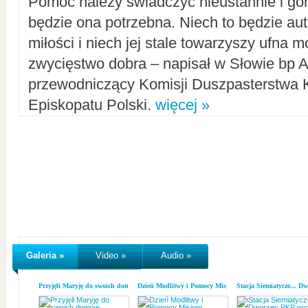
Pomoc należy świadczyć nieustannie i gorl
będzie ona potrzebna. Niech to będzie au
miłości i niech jej stale towarzyszy ufna m
zwycięstwo dobra – napisał w Słowie bp A
przewodniczący Komisji Duszpasterstwa K
Episkopatu Polski.
więcej »
Galeria »
Video »
Audio »
Przyjęli Maryję do swoich domów
Dzień Modlitwy i Pomocy Misjom
Stacja Siemiatycze... D