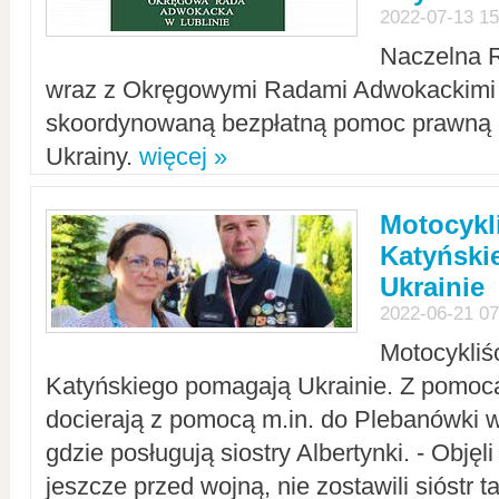
2022-07-13 15
Naczelna 
wraz z Okręgowymi Radami Adwokackimi 
skoordynowaną bezpłatną pomoc prawną d
Ukrainy.
więcej »
Motocykli
Katyński
Ukrainie
2022-06-21 07
Motocykliś
Katyńskiego pomagają Ukrainie. Z pomoc
docierają z pomocą m.in. do Plebanówki w
gdzie posługują siostry Albertynki. - Objęl
jeszcze przed wojną, nie zostawili sióstr 