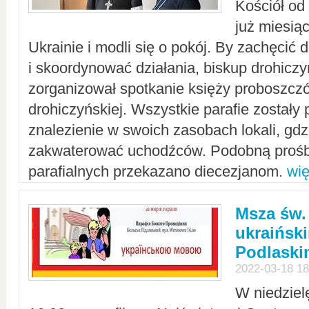
Kościół od
już miesią
Ukrainie i modli się o pokój. By zachęcić
i skoordynować działania, biskup drohicz
zorganizował spotkanie księży proboszczó
drohiczyńskiej. Wszystkie parafie zostały
znalezienie w swoich zasobach lokali, gd
zakwaterować uchodźców. Podobną prośb
parafialnych przekazano diecezjanom.
wię
Msza św.
ukraińsk
Podlaski
2022-03-18 18
W niedziel