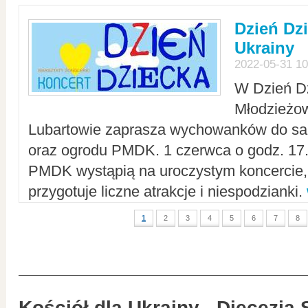
Dzień Dz
Ukrainy
2022-05-31 10
W Dzień D
Młodzieżo
Lubartowie zaprasza wychowanków do sal
oraz ogrodu PMDK. 1 czerwca o godz. 17.0
PMDK wystąpią na uroczystym koncercie
przygotuje liczne atrakcje i niespodzianki.
1
2
3
4
5
6
7
8
Kościół dla Ukrainy - Diecezja 