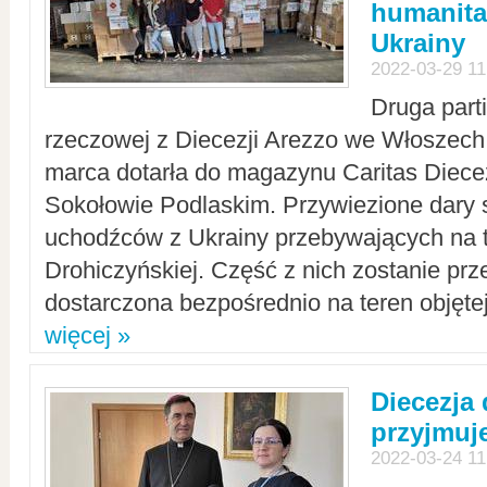
humanita
Ukrainy
2022-03-29 11
Druga part
rzeczowej z Diecezji Arezzo we Włoszech 
marca dotarła do magazynu Caritas Diecez
Sokołowie Podlaskim. Przywiezione dary 
uchodźców z Ukrainy przebywających na t
Drohiczyńskiej. Część z nich zostanie pr
dostarczona bezpośrednio na teren objęte
więcej »
Diecezja
przyjmuj
2022-03-24 11