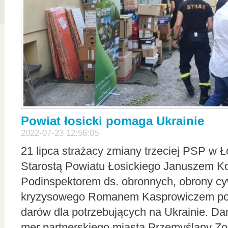
Powiat łosicki pomaga Ukrainie
2022-07-23 12:56:05
21 lipca strażacy zmiany trzeciej PSP w 
Starostą Powiatu Łosickiego Januszem Ko
Podinspektorem ds. obronnych, obrony cyw
kryzysowego Romanem Kasprowiczem po
darów dla potrzebujących na Ukrainie. Dar
mer partnerskiego miasta Przemyślany Zo