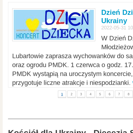
Dzień Dz
Ukrainy
2022-05-31 10
W Dzień D
Młodzieżo
Lubartowie zaprasza wychowanków do sal
oraz ogrodu PMDK. 1 czerwca o godz. 17.0
PMDK wystąpią na uroczystym koncercie
przygotuje liczne atrakcje i niespodzianki.
1
2
3
4
5
6
7
8
Kościół dla Ukrainy - Diecezja 