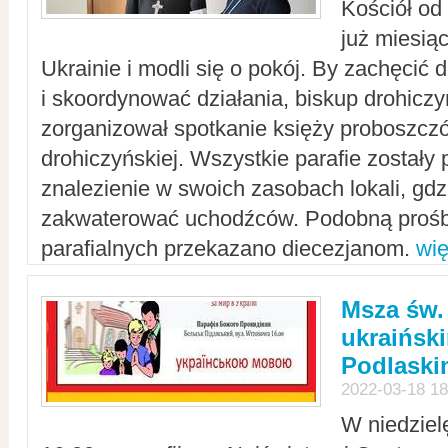
Kościół od
już miesią
Ukrainie i modli się o pokój. By zachęcić
i skoordynować działania, biskup drohicz
zorganizował spotkanie księży proboszczó
drohiczyńskiej. Wszystkie parafie zostały
znalezienie w swoich zasobach lokali, gd
zakwaterować uchodźców. Podobną prośb
parafialnych przekazano diecezjanom.
wię
Msza św.
ukraińsk
Podlaski
2022-03-18 18
W niedziel