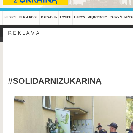
SIEDLCE
BIAŁA PODL.
GARWOLIN
ŁOSICE
ŁUKÓW
MIĘDZYRZEC
RADZYŃ
MIŃS
R E K L A M A
#SOLIDARNIZUKARINĄ