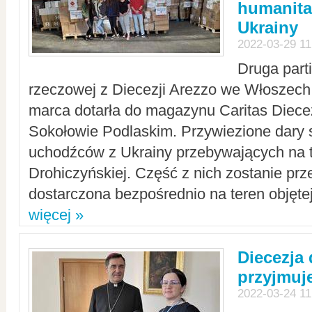
humanita
Ukrainy
2022-03-29 11
Druga part
rzeczowej z Diecezji Arezzo we Włoszech 
marca dotarła do magazynu Caritas Diecez
Sokołowie Podlaskim. Przywiezione dary 
uchodźców z Ukrainy przebywających na t
Drohiczyńskiej. Część z nich zostanie pr
dostarczona bezpośrednio na teren objęte
więcej »
Diecezja
przyjmuj
2022-03-24 11