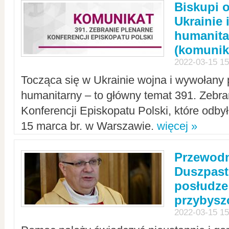
Biskupi 
Ukrainie 
humanit
(komunik
2022-03-15 15
Tocząca się w Ukrainie wojna i wywołany 
humanitarny – to główny temat 391. Zebr
Konferencji Episkopatu Polski, które odbył
15 marca br. w Warszawie.
więcej »
Przewodn
Duszpast
posłudze
przybys
2022-03-15 15