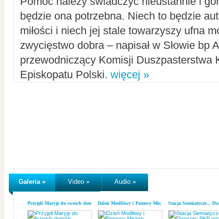
Pomoc należy świadczyć nieustannie i gorl
będzie ona potrzebna. Niech to będzie au
miłości i niech jej stale towarzyszy ufna m
zwycięstwo dobra – napisał w Słowie bp A
przewodniczący Komisji Duszpasterstwa K
Episkopatu Polski.
więcej »
Galeria »
Video »
Audio »
Przyjęli Maryję do swoich domów
Dzień Modlitwy i Pomocy Misjom
Stacja Siemiatycze... D