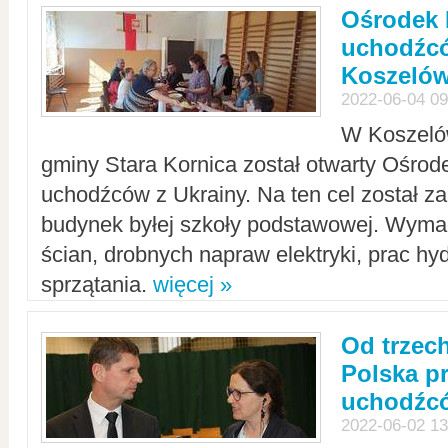
Ośrodek 
uchodźcó
Koszeló
2022-06-04 09
W Koszelów
gminy Stara Kornica został otwarty Ośro
uchodźców z Ukrainy. Na ten cel został 
budynek byłej szkoły podstawowej. Wyma
ścian, drobnych napraw elektryki, prac hy
sprzątania.
więcej »
Od trzec
Polska p
uchodźcó
2022-06-02 13