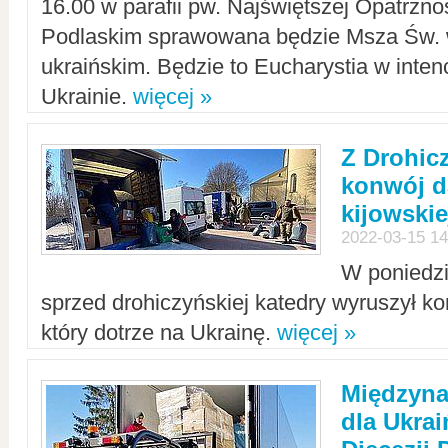
16.00 w parafii pw. Najświętszej Opatrzno
Podlaskim sprawowana będzie Msza Św. 
ukraińskim. Będzie to Eucharystia w intenc
Ukrainie.
więcej »
Z Drohic
konwój d
kijowskie
2022-03-15 14
W poniedzi
sprzed drohiczyńskiej katedry wyruszył k
który dotrze na Ukrainę.
więcej »
Międzyn
dla Ukra