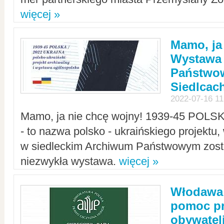
więcej »
Mamo, ja
Wystawa
Państwo
Siedlcac
2022-07-16 11
Mamo, ja nie chcę wojny! 1939-45 POLS
- to nazwa polsko - ukraińskiego projektu
w siedleckim Archiwum Państwowym zosta
niezwykła wystawa.
więcej »
Włodawa:
pomoc pr
obywatel