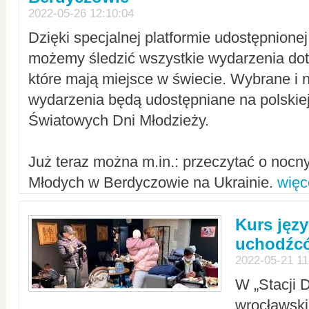
2022-05-26 12:10:04
Dzięki specjalnej platformie udostępnione
możemy śledzić wszystkie wydarzenia dot
które mają miejsce w świecie. Wybrane i 
wydarzenia będą udostępniane na polskiej
Światowych Dni Młodzieży.
Już teraz można m.in.: przeczytać o noc
Młodych w Berdyczowie na Ukrainie.
więc
Kurs języ
uchodźcó
2022-05-21 11
W „Stacji D
wrocławsk