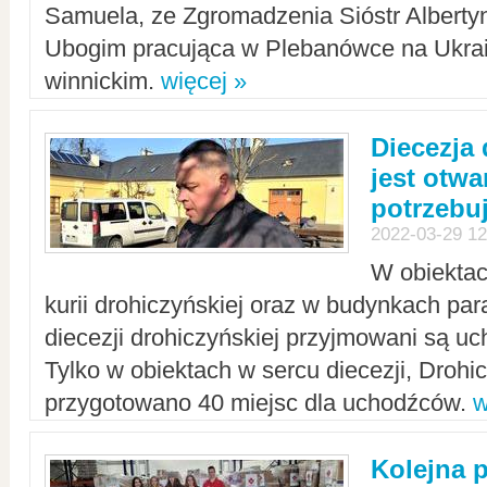
Samuela, ze Zgromadzenia Sióstr Alberty
Ubogim pracująca w Plebanówce na Ukrai
winnickim.
więcej »
Diecezja
jest otwa
potrzebu
2022-03-29 12
W obiektac
kurii drohiczyńskiej oraz w budynkach para
diecezji drohiczyńskiej przyjmowani są uc
Tylko w obiektach w sercu diecezji, Drohi
przygotowano 40 miejsc dla uchodźców.
w
Kolejna 