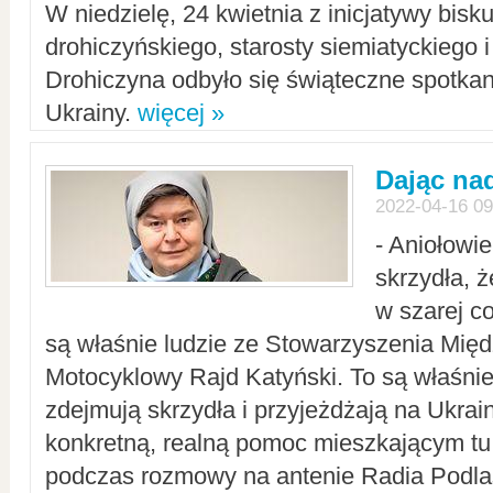
W niedzielę, 24 kwietnia z inicjatywy bisk
drohiczyńskiego, starosty siemiatyckiego i
Drohiczyna odbyło się świąteczne spotka
Ukrainy.
więcej »
Dając nad
2022-04-16 09
- Aniołowi
skrzydła, 
w szarej c
są właśnie ludzie ze Stowarzyszenia Mi
Motocyklowy Rajd Katyński. To są właśnie 
zdejmują skrzydła i przyjeżdżają na Ukrai
konkretną, realną pomoc mieszkającym tu
podczas rozmowy na antenie Radia Podlas