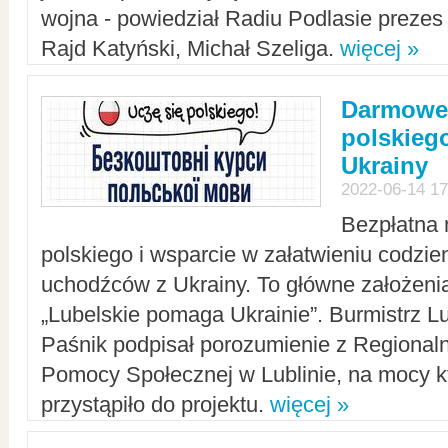
wojna - powiedział Radiu Podlasie preze
Rajd Katyński, Michał Szeliga.
więcej »
Darmowe 
polskiego
Ukrainy
2022-06-14 17
Bezpłatna 
polskiego i wsparcie w załatwieniu codzi
uchodźców z Ukrainy. To główne założenia
„Lubelskie pomaga Ukrainie”. Burmistrz L
Paśnik podpisał porozumienie z Regiona
Pomocy Społecznej w Lublinie, na mocy k
przystąpiło do projektu.
więcej »