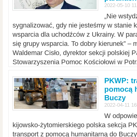
2022-05-10 11
„Nie wstyd
sygnalizować, gdy nie jesteśmy w stanie
wsparcia dla uchodźców z Ukrainy. W para
się grupy wsparcia. To dobry kierunek” – m
Waldemar Cisło, dyrektor sekcji polskiej 
Stowarzyszenia Pomoc Kościołowi w Potr
PKWP: tr
pomocą h
Buczy
2022-04-11 16
W odpowied
kijowsko-żytomierskiego polska sekcja 
transport z pomocą humanitarną do Buczy,