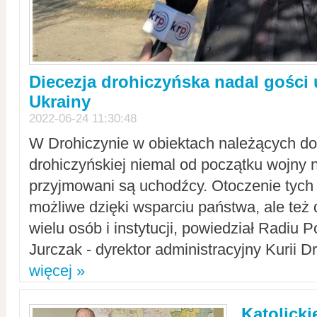
Diecezja drohiczyńska nadal gości
Ukrainy
2022-06-24 11:30:48
W Drohiczynie w obiektach należących do 
drohiczyńskiej niemal od początku wojny 
przyjmowani są uchodźcy. Otoczenie tych 
możliwe dzięki wsparciu państwa, ale też 
wielu osób i instytucji, powiedział Radiu P
Jurczak - dyrektor administracyjny Kurii D
więcej »
Katolicki