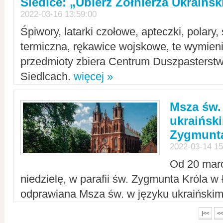
Siedlce: „Ubierz Żołnierza Ukraińs
2022-03-16 13:59:00
Śpiwory, latarki czołowe, apteczki, polary, 
termiczna, rękawice wojskowe, te wymieni
przedmioty zbiera Centrum Duszpasterst
Siedlcach.
więcej »
Msza św.
ukraiński
Zygmunta
2022-03-14 15
Od 20 mar
niedzielę, w parafii św. Zygmunta Króla w
odprawiana Msza św. w języku ukraiński
|<<
<<