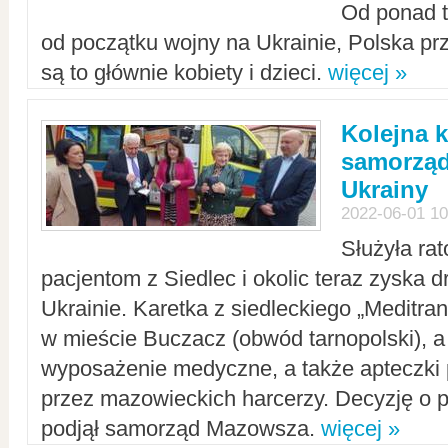
Od ponad tr
od początku wojny na Ukrainie, Polska p
są to głównie kobiety i dzieci.
więcej »
Kolejna k
samorząd
Ukrainy
2022-06-01 10
Służyła ra
pacjentom z Siedlec i okolic teraz zyska d
Ukrainie. Karetka z siedleckiego „Meditrans
w mieście Buczacz (obwód tarnopolski), a
wyposażenie medyczne, a także apteczki
przez mazowieckich harcerzy. Decyzję o 
podjął samorząd Mazowsza.
więcej »