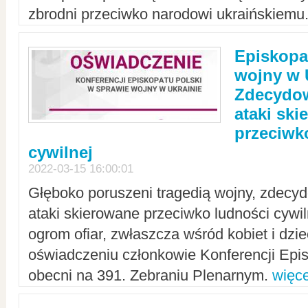
zbrodni przeciwko narodowi ukraińskiemu
Episkopa
wojny w 
Zdecydow
ataki sk
przeciwk
cywilnej
2022-03-15 16:00:01
Głęboko poruszeni tragedią wojny, zdecy
ataki skierowane przeciwko ludności cywi
ogrom ofiar, zwłaszcza wśród kobiet i dzie
oświadczeniu członkowie Konferencji Epis
obecni na 391. Zebraniu Plenarnym.
więce