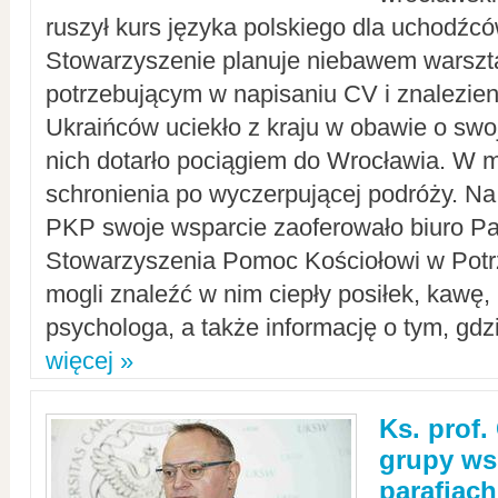
ruszył kurs języka polskiego dla uchodźcó
Stowarzyszenie planuje niebawem warszt
potrzebującym w napisaniu CV i znalezieni
Ukraińców uciekło z kraju w obawie o swoj
nich dotarło pociągiem do Wrocławia. W m
schronienia po wyczerpującej podróży. 
PKP swoje wsparcie zaoferowało biuro P
Stowarzyszenia Pomoc Kościołowi w Potr
mogli znaleźć w nim ciepły posiłek, kawę,
psychologa, a także informację o tym, gdzi
więcej »
Ks. prof.
grupy ws
parafiach