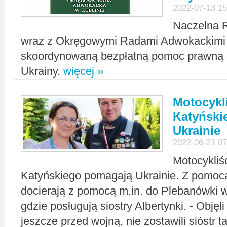
2022-07-13 15
Naczelna 
wraz z Okręgowymi Radami Adwokackimi 
skoordynowaną bezpłatną pomoc prawną d
Ukrainy.
więcej »
Motocykli
Katyński
Ukrainie
2022-06-21 07
Motocykliś
Katyńskiego pomagają Ukrainie. Z pomoc
docierają z pomocą m.in. do Plebanówki w
gdzie posługują siostry Albertynki. - Objęl
jeszcze przed wojną, nie zostawili sióstr 