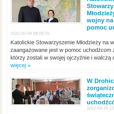
Stowarzy
Młodzież
wojny na 
pomoc u
2022-05-09 08:06:55
Katolickie Stowarzyszenie Młodzieży na w
zaangażowane jest w pomoc uchodźcom z 
którzy zostali w swojej ojczyźnie i walczą 
więcej »
W Drohic
zorgani
świątecz
uchodźc
2022-04-25 13