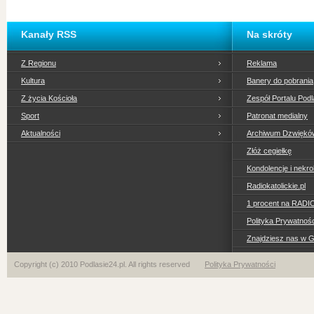
Kanały RSS
Na skróty
Z Regionu
Reklama
Kultura
Banery do pobrania
Z życia Kościoła
Zespół Portalu Podl
Sport
Patronat medialny
Aktualności
Archiwum Dzwiękó
Złóż cegiełkę
Kondolencje i nekro
Radiokatolickie.pl
1 procent na RADI
Polityka Prywatno
Znajdziesz nas w 
Copyright (c) 2010 Podlasie24.pl. All rights reserved
Polityka Prywatności