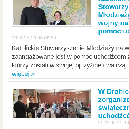
Stowarzy
Młodzież
wojny na 
pomoc u
2022-05-09 08:06:55
Katolickie Stowarzyszenie Młodzieży na w
zaangażowane jest w pomoc uchodźcom z 
którzy zostali w swojej ojczyźnie i walczą 
więcej »
W Drohic
zorgani
świątecz
uchodźc
2022-04-25 13