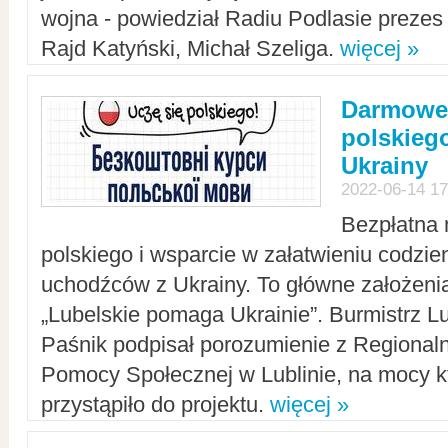
wojna - powiedział Radiu Podlasie preze
Rajd Katyński, Michał Szeliga.
więcej »
Darmowe 
polskiego
Ukrainy
2022-06-14 17
Bezpłatna 
polskiego i wsparcie w załatwieniu codzi
uchodźców z Ukrainy. To główne założenia
„Lubelskie pomaga Ukrainie”. Burmistrz L
Paśnik podpisał porozumienie z Regiona
Pomocy Społecznej w Lublinie, na mocy k
przystąpiło do projektu.
więcej »