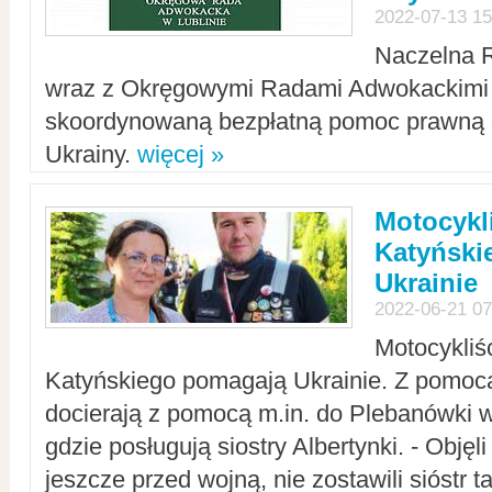
2022-07-13 15
Naczelna 
wraz z Okręgowymi Radami Adwokackimi 
skoordynowaną bezpłatną pomoc prawną d
Ukrainy.
więcej »
Motocykli
Katyński
Ukrainie
2022-06-21 07
Motocykliś
Katyńskiego pomagają Ukrainie. Z pomoc
docierają z pomocą m.in. do Plebanówki w
gdzie posługują siostry Albertynki. - Objęl
jeszcze przed wojną, nie zostawili sióstr 