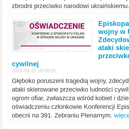
zbrodni przeciwko narodowi ukraińskiemu
Episkopa
wojny w 
Zdecydow
ataki sk
przeciwk
cywilnej
2022-03-15 16:00:01
Głęboko poruszeni tragedią wojny, zdecy
ataki skierowane przeciwko ludności cywi
ogrom ofiar, zwłaszcza wśród kobiet i dzie
oświadczeniu członkowie Konferencji Epis
obecni na 391. Zebraniu Plenarnym.
więce