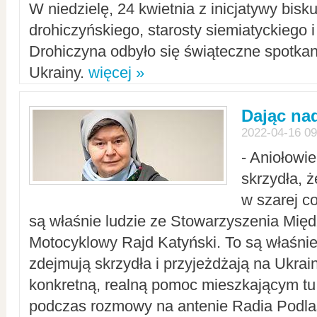
W niedzielę, 24 kwietnia z inicjatywy bisk
drohiczyńskiego, starosty siemiatyckiego i
Drohiczyna odbyło się świąteczne spotka
Ukrainy.
więcej »
Dając nad
2022-04-16 09
- Aniołowi
skrzydła, 
w szarej c
są właśnie ludzie ze Stowarzyszenia Mi
Motocyklowy Rajd Katyński. To są właśnie 
zdejmują skrzydła i przyjeżdżają na Ukrai
konkretną, realną pomoc mieszkającym tu
podczas rozmowy na antenie Radia Podlas