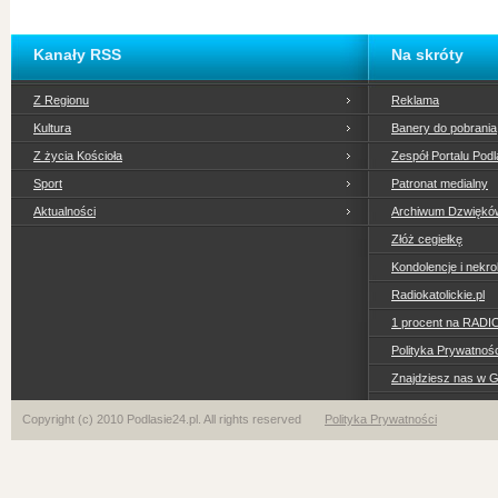
Kanały RSS
Na skróty
Z Regionu
Reklama
Kultura
Banery do pobrania
Z życia Kościoła
Zespół Portalu Podl
Sport
Patronat medialny
Aktualności
Archiwum Dzwiękó
Złóż cegiełkę
Kondolencje i nekro
Radiokatolickie.pl
1 procent na RADI
Polityka Prywatno
Znajdziesz nas w 
Copyright (c) 2010 Podlasie24.pl. All rights reserved
Polityka Prywatności