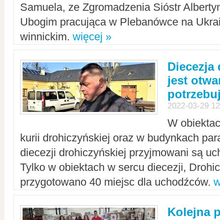
Samuela, ze Zgromadzenia Sióstr Alberty
Ubogim pracująca w Plebanówce na Ukrai
winnickim.
więcej »
Diecezja
jest otwa
potrzebu
2022-03-29 12
W obiektac
kurii drohiczyńskiej oraz w budynkach para
diecezji drohiczyńskiej przyjmowani są uc
Tylko w obiektach w sercu diecezji, Drohi
przygotowano 40 miejsc dla uchodźców.
w
Kolejna 