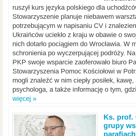
ruszył kurs języka polskiego dla uchodźcó
Stowarzyszenie planuje niebawem warszt
potrzebującym w napisaniu CV i znalezieni
Ukraińców uciekło z kraju w obawie o swoj
nich dotarło pociągiem do Wrocławia. W m
schronienia po wyczerpującej podróży. 
PKP swoje wsparcie zaoferowało biuro P
Stowarzyszenia Pomoc Kościołowi w Potr
mogli znaleźć w nim ciepły posiłek, kawę,
psychologa, a także informację o tym, gdzi
więcej »
Ks. prof.
grupy ws
parafiach