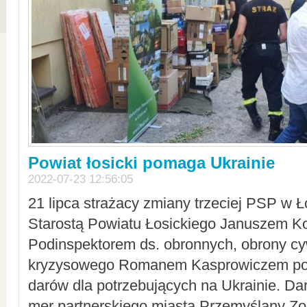
Powiat łosicki pomaga Ukrainie
2022-07-23 12:56:05
21 lipca strażacy zmiany trzeciej PSP w 
Starostą Powiatu Łosickiego Januszem Ko
Podinspektorem ds. obronnych, obrony cyw
kryzysowego Romanem Kasprowiczem po
darów dla potrzebujących na Ukrainie. Dar
mer partnerskiego miasta Przemyślany Zo