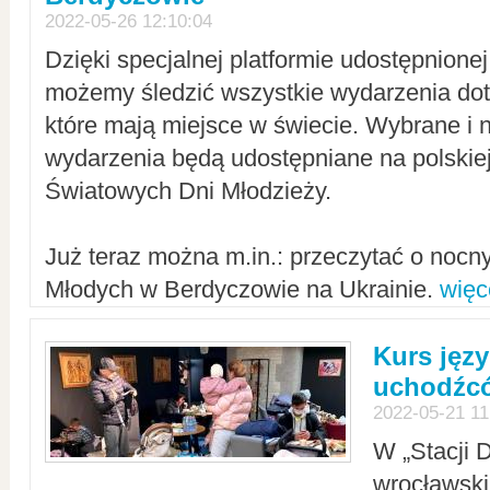
2022-05-26 12:10:04
Dzięki specjalnej platformie udostępnione
możemy śledzić wszystkie wydarzenia dot
które mają miejsce w świecie. Wybrane i 
wydarzenia będą udostępniane na polskiej
Światowych Dni Młodzieży.
Już teraz można m.in.: przeczytać o noc
Młodych w Berdyczowie na Ukrainie.
więc
Kurs języ
uchodźcó
2022-05-21 11
W „Stacji D
wrocławsk