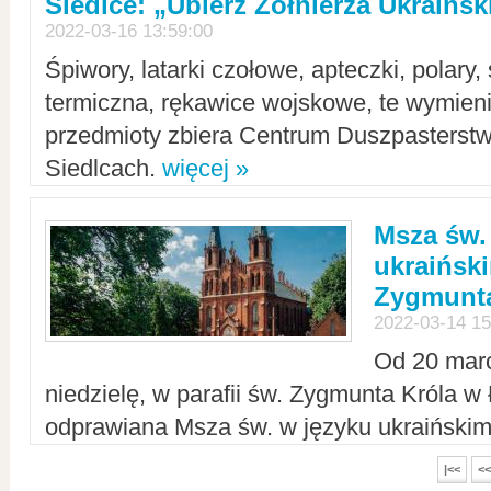
Siedlce: „Ubierz Żołnierza Ukraińs
2022-03-16 13:59:00
Śpiwory, latarki czołowe, apteczki, polary, 
termiczna, rękawice wojskowe, te wymieni
przedmioty zbiera Centrum Duszpasterst
Siedlcach.
więcej »
Msza św.
ukraiński
Zygmunta
2022-03-14 15
Od 20 mar
niedzielę, w parafii św. Zygmunta Króla w
odprawiana Msza św. w języku ukraiński
|<<
<<