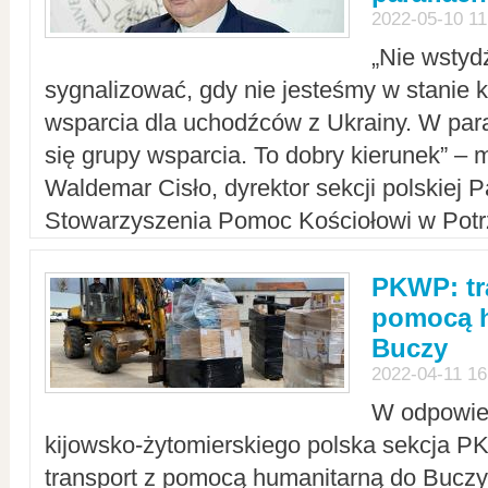
2022-05-10 11
„Nie wstyd
sygnalizować, gdy nie jesteśmy w stanie
wsparcia dla uchodźców z Ukrainy. W para
się grupy wsparcia. To dobry kierunek” – m
Waldemar Cisło, dyrektor sekcji polskiej 
Stowarzyszenia Pomoc Kościołowi w Potr
PKWP: tr
pomocą h
Buczy
2022-04-11 16
W odpowied
kijowsko-żytomierskiego polska sekcja 
transport z pomocą humanitarną do Buczy,