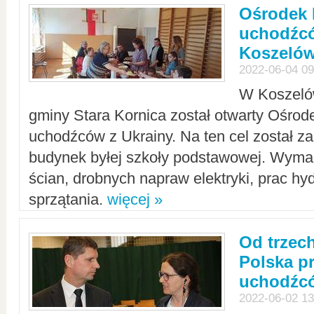
Ośrodek 
uchodźcó
Koszeló
2022-06-04 09
W Koszelów
gminy Stara Kornica został otwarty Ośro
uchodźców z Ukrainy. Na ten cel został 
budynek byłej szkoły podstawowej. Wyma
ścian, drobnych napraw elektryki, prac hy
sprzątania.
więcej »
Od trzec
Polska p
uchodźcó
2022-06-02 13