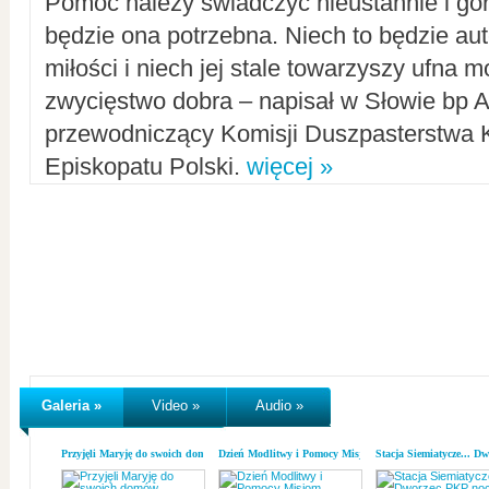
Pomoc należy świadczyć nieustannie i gorl
będzie ona potrzebna. Niech to będzie au
miłości i niech jej stale towarzyszy ufna m
zwycięstwo dobra – napisał w Słowie bp A
przewodniczący Komisji Duszpasterstwa K
Episkopatu Polski.
więcej »
Galeria »
Video »
Audio »
Przyjęli Maryję do swoich domów
Dzień Modlitwy i Pomocy Misjom
Stacja Siemiatycze... D