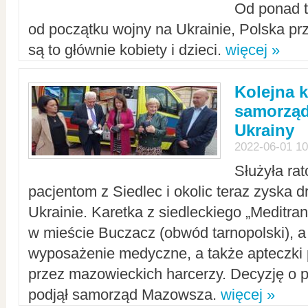
Od ponad tr
od początku wojny na Ukrainie, Polska p
są to głównie kobiety i dzieci.
więcej »
Kolejna k
samorząd
Ukrainy
2022-06-01 10
Służyła ra
pacjentom z Siedlec i okolic teraz zyska d
Ukrainie. Karetka z siedleckiego „Meditrans
w mieście Buczacz (obwód tarnopolski), a
wyposażenie medyczne, a także apteczki
przez mazowieckich harcerzy. Decyzję o 
podjął samorząd Mazowsza.
więcej »