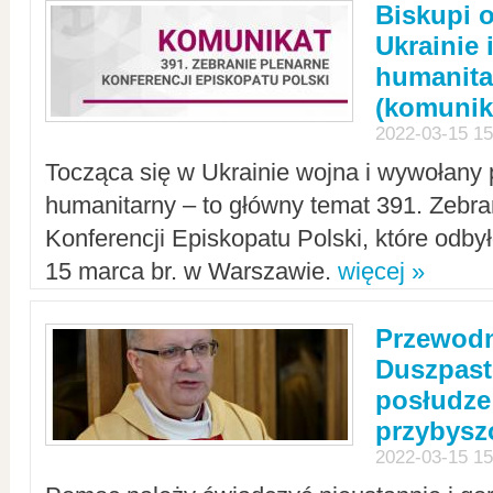
Biskupi 
Ukrainie 
humanit
(komunik
2022-03-15 15
Tocząca się w Ukrainie wojna i wywołany 
humanitarny – to główny temat 391. Zebr
Konferencji Episkopatu Polski, które odbył
15 marca br. w Warszawie.
więcej »
Przewodn
Duszpast
posłudze
przybys
2022-03-15 15