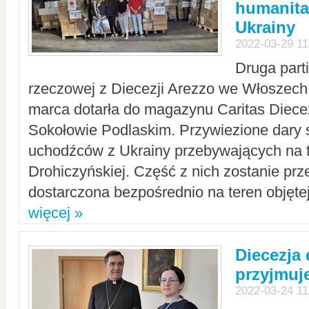
humanita
Ukrainy
2022-03-29 11
Druga part
rzeczowej z Diecezji Arezzo we Włoszech 
marca dotarła do magazynu Caritas Diecez
Sokołowie Podlaskim. Przywiezione dary 
uchodźców z Ukrainy przebywających na t
Drohiczyńskiej. Część z nich zostanie pr
dostarczona bezpośrednio na teren objęte
więcej »
Diecezja
przyjmuj
2022-03-24 11