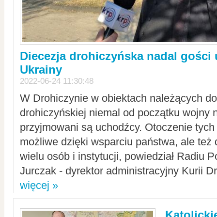
Diecezja drohiczyńska nadal gości
Ukrainy
2022-06-24 11:30:48
W Drohiczynie w obiektach należących do 
drohiczyńskiej niemal od początku wojny 
przyjmowani są uchodźcy. Otoczenie tych 
możliwe dzięki wsparciu państwa, ale też 
wielu osób i instytucji, powiedział Radiu P
Jurczak - dyrektor administracyjny Kurii D
więcej »
Katolicki