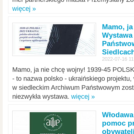
więcej »
Mamo, ja
Wystawa
Państwo
Siedlcac
2022-07-16 11
Mamo, ja nie chcę wojny! 1939-45 POLS
- to nazwa polsko - ukraińskiego projektu
w siedleckim Archiwum Państwowym zosta
niezwykła wystawa.
więcej »
Włodawa:
pomoc pr
obywatel