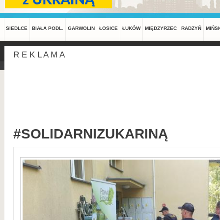
SIEDLCE
BIAŁA PODL.
GARWOLIN
ŁOSICE
ŁUKÓW
MIĘDZYRZEC
RADZYŃ
MIŃS
R E K L A M A
#SOLIDARNIZUKARINĄ