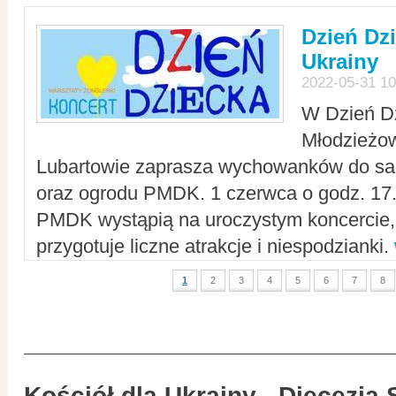
Dzień Dz
Ukrainy
2022-05-31 10
W Dzień D
Młodzieżo
Lubartowie zaprasza wychowanków do sal
oraz ogrodu PMDK. 1 czerwca o godz. 17.0
PMDK wystąpią na uroczystym koncercie
przygotuje liczne atrakcje i niespodzianki.
1
2
3
4
5
6
7
8
Kościół dla Ukrainy - Diecezja 