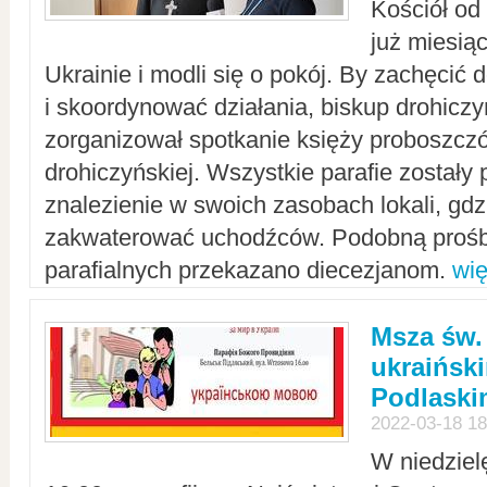
Kościół od
już miesią
Ukrainie i modli się o pokój. By zachęcić
i skoordynować działania, biskup drohicz
zorganizował spotkanie księży proboszczó
drohiczyńskiej. Wszystkie parafie zostały
znalezienie w swoich zasobach lokali, gd
zakwaterować uchodźców. Podobną prośb
parafialnych przekazano diecezjanom.
wię
Msza św.
ukraińsk
Podlaski
2022-03-18 18
W niedziel