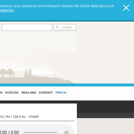
serwisu oraz zbierania anonimowych danych dla celów statystycznych.
ywatności
.
ON
KOŚCIÓŁ
REKLAMA
KONTAKT
PRACA
101,7fm / 106,0 fm - ONAIR