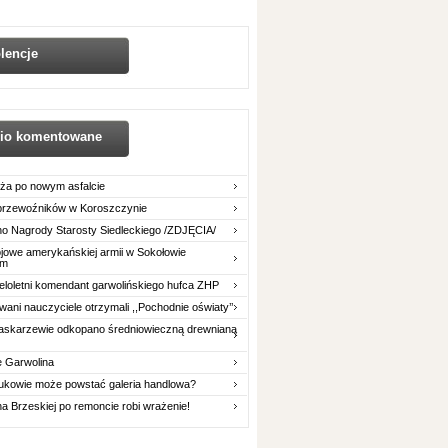
lencje
nio komentowane
ża po nowym asfalcie
 przewoźników w Koroszczynie
o Nagrody Starosty Siedleckiego /ZDJĘCIA/
owe amerykańskiej armii w Sokołowie
im
eloletni komendant garwolińskiego hufca ZHP
ani nauczyciele otrzymali ,,Pochodnie oświaty’’
askarzewie odkopano średniowieczną drewnianą
e Garwolina
ukowie może powstać galeria handlowa?
na Brzeskiej po remoncie robi wrażenie!