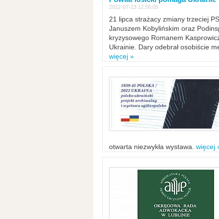
2022-07-23 12:56:05
21 lipca strażacy zmiany trzeciej 
Januszem Kobylińskim oraz Podinsp
kryzysowego Romanem Kasprowicze
Ukrainie. Dary odebrał osobiście m
więcej »
otwarta niezwykła wystawa.
więcej 