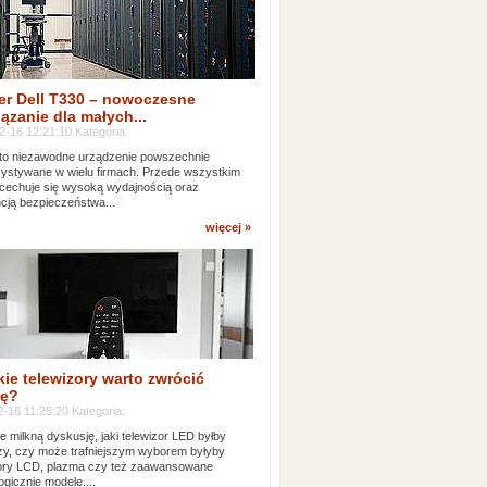
er Dell T330 – nowoczesne
ązanie dla małych...
2-16 12:21:10 Kategoria:
to niezawodne urządzenie powszechnie
ystywane w wielu firmach. Przede wszystkim
 cechuje się wysoką wydajnością oraz
cją bezpieczeństwa...
więcej »
kie telewizory warto zwrócić
ę?
-16 11:25:20 Kategoria:
e milkną dyskusję, jaki telewizor LED byłby
zy, czy może trafniejszym wyborem byłyby
zory LCD, plazma czy też zaawansowane
ogicznie modele....