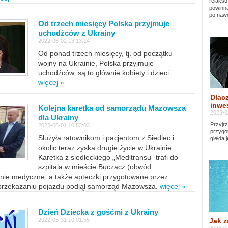
relaksu
powinna
po nawe
Od trzech miesięcy Polska przyjmuje
uchodźców z Ukrainy
2022-06-02 13:13:14
Od ponad trzech miesięcy, tj. od początku
wojny na Ukrainie, Polska przyjmuje
uchodźców, są to głównie kobiety i dzieci.
więcej »
Dlacz
inwes
Kolejna karetka od samorządu Mazowsza
2023-0
dla Ukrainy
Przyjrz
2022-06-01 10:53:03
przygo
Służyła ratownikom i pacjentom z Siedlec i
giełda 
okolic teraz zyska drugie życie w Ukrainie.
Karetka z siedleckiego „Meditransu” trafi do
szpitala w mieście Buczacz (obwód
enie medyczne, a także apteczki przygotowane przez
 przekazaniu pojazdu podjął samorząd Mazowsza.
więcej »
Dzień Dziecka z gośćmi z Ukrainy
Jak z
2022-05-31 10:01:55