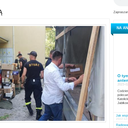
Ą
Zapraszam
NA AN
O tym
ante
2023-02
Codzien
polecam
Katolic
Jabłkow
Jak wspi
2022-12-
Radiowa 