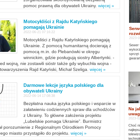
pomoc prawną dla obywateli Ukrainy.
więcej »
Motocykliści z Rajdu Katyńskiego
pomagają Ukrainie
Serw
2022-06-21 07:16:22
rozwi
2023-0
Motocykliści z Rajdu Katyńskiego pomagają
Sewer 
Ukrainie. Z pomocą humanitarną docierają z
wykorz
pomocą m.in. do Plebanówki w okręgu
sprzęt
winnickim, gdzie posługują siostry Albertynki. -
gwaran
ed wojną, nie zostawili sióstr także gdy wybuchła wojna -
towarzyszenia Rajd Katyński, Michał Szeliga.
więcej »
Darmowe lekcje języka polskiego dla
obywateli Ukrainy
2022-06-14 17:08:38
Bezpłatna nauka języka polskiego i wsparcie w
Na ja
załatwieniu codziennych spraw dla uchodźców
uwag
z Ukrainy. To główne założenia projektu
2023-02
„Lubelskie pomaga Ukrainie”. Burmistrz
Choć ni
sał porozumienie z Regionalnym Ośrodkiem Pomocy
najleps
ego miasto przystąpiło do projektu.
więcej »
telewi
technol