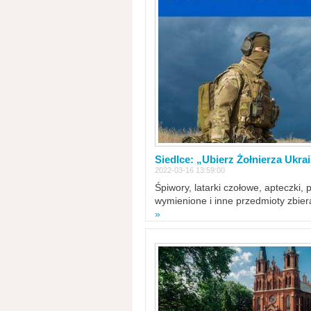
Siedlce: „Ubierz Żołnierza Ukra
2022-03-16 13:59:00
Śpiwory, latarki czołowe, apteczki, 
wymienione i inne przedmioty zbie
»