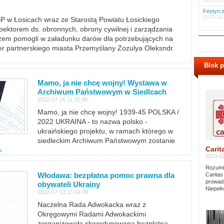
2022-12-
Festyn z
2022-11-
PSP w Łosicach wraz ze Starostą Powiatu Łosickiego
ektorem ds. obronnych, obrony cywilnej i zarządzania
m pomogli w załadunku darów dla potrzebujących na
er partnerskiego miasta Przemyślany Zozulya Oleksndr.
Blok 
Mamo, ja nie chcę wojny! Wystawa w
Archiwum Państwowym w Siedlcach
2022-07-16 11:35:48
Mamo, ja nie chcę wojny! 1939-45 POLSKA /
2022 UKRAINA - to nazwa polsko -
ukraińskiego projektu, w ramach którego w
siedleckim Archiwum Państwowym zostanie
Carit
»
2023-02
Rozumie
Włodawa: bezpłatna pomoc prawna dla
Caritas
prowadz
obywateli Ukrainy
Niepełn
2022-07-13 15:04:39
Naczelna Rada Adwokacka wraz z
Okręgowymi Radami Adwokackimi
zorganizowała skoordynowaną bezpłatną