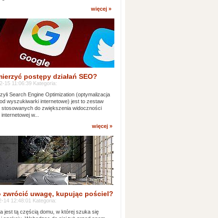
więcej »
mierzyć postępy działań SEO?
-15 11:06:39 Kategoria:
yli Search Engine Optimization (optymalizacja
od wyszukiwarki internetowe) jest to zestaw
k stosowanych do zwiększenia widoczności
 internetowej w...
więcej »
 zwrócić uwagę, kupując pościel?
-14 12:48:01 Kategoria:
ia jest tą częścią domu, w której szuka się