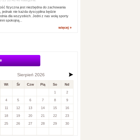
-13 10:48:46 Kategoria:
ść fizyczna jest niezbędna do zachowania
, jednak nie każda dyscyplina będzie
dnia dla wszystkich. Jedni z nas wolą sporty
inni spokojną...
więcej »
e
Sierpień 2026
Wt
Śr
Czw
Pią
So
Nd
1
2
4
5
6
7
8
9
11
12
13
14
15
16
18
19
20
21
22
23
25
26
27
28
29
30