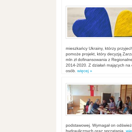
mieszkańcy Ukrainy, którzy przyje
pomoże projekt, który decyzją Za
mln zł dofinansowania z Regiona
2014-2020. Z działań mających na ce
osób.
więcej »
podstawowej. Wymagał on odświeżen
hydraulicznych oraz sprzątania.
wię