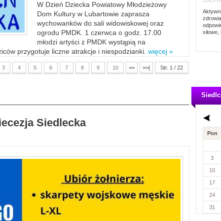
2023-02
W Dzień Dziecka Powiatowy Młodzieżowy
Aktywno
Dom Kultury w Lubartowie zaprasza
zdrowia
wychowanków do sali widowiskowej oraz
odpowie
ogrodu PMDK. 1 czerwca o godz. 17.00
siłowe, 
młodzi artyści z PMDK wystąpią na
ców przygotuje liczne atrakcje i niespodzianki.
więcej »
3
4
5
6
7
8
9
10
>>
>>|
Str. 1 / 22
Siedlc
iecezja Siedlecka
Pon
3
10
17
24
31