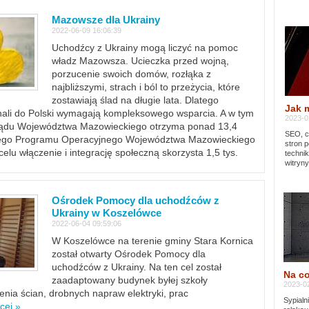
Mazowsze dla Ukrainy
2022-06-09 16:06:39
Uchodźcy z Ukrainy mogą liczyć na pomoc
władz Mazowsza. Ucieczka przed wojną,
porzucenie swoich domów, rozłąka z
najbliższymi, strach i ból to przeżycia, które
zostawiają ślad na długie lata. Dlatego
Jak 
chali do Polski wymagają kompleksowego wsparcia. A w tym
2023-02
rządu Województwa Mazowieckiego otrzyma ponad 13,4
SEO, cz
lnego Programu Operacyjnego Województwa Mazowieckiego
stron p
lu włączenie i integrację społeczną skorzysta 1,5 tys.
techni
witryny
Ośrodek Pomocy dla uchodźców z
Ukrainy w Koszelówce
2022-06-04 09:59:06
W Koszelówce na terenie gminy Stara Kornica
został otwarty Ośrodek Pomocy dla
uchodźców z Ukrainy. Na ten cel został
Na co
zaadaptowany budynek byłej szkoły
2023-02
ia ścian, drobnych napraw elektryki, prac
Sypialn
cej »