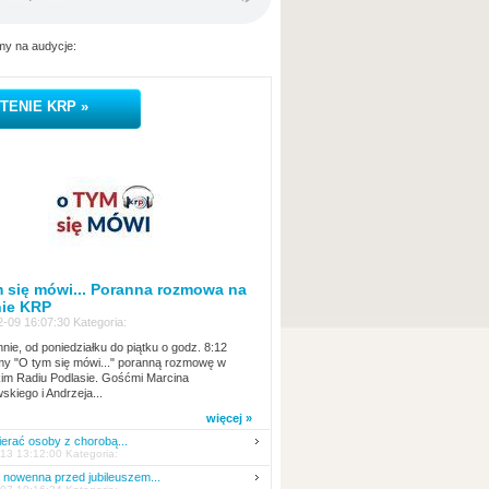
y na audycje:
TENIE KRP »
 się mówi... Poranna rozmowa na
nie KRP
-09 16:07:30 Kategoria:
nie, od poniedziałku do piątku o godz. 8:12
y "O tym się mówi..." poranną rozmowę w
kim Radiu Podlasie. Gośćmi Marcina
skiego i Andrzeja...
więcej »
erać osoby z chorobą...
13 13:12:00 Kategoria:
nowenna przed jubileuszem...