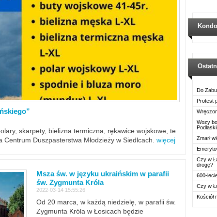
Kondo
Ostat
Do Zabu
Protest
ińskiego”
Wręczon
Wozy boj
Podlask
polary, skarpety, bielizna termiczna, rękawice wojskowe, te
Zmarł wi
ra Centrum Duszpasterstwa Młodzieży w Siedlcach.
więcej
Emerytow
Czy w Ł
drogę?
Msza św. w języku ukraińskim w parafii
600-leci
św. Zygmunta Króla
Czy w Ł
2022-03-14 15:55:26
Kościół 
Od 20 marca, w każdą niedzielę, w parafii św.
Zygmunta Króla w Łosicach będzie