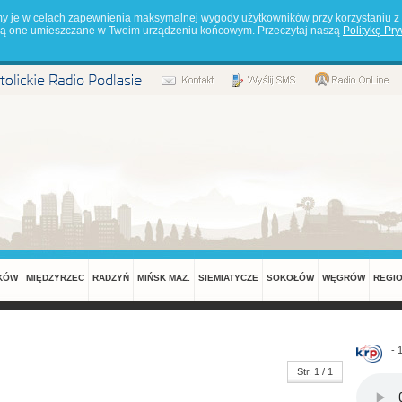
my je w celach zapewnienia maksymalnej wygody użytkowników przy korzystaniu z 
będą one umieszczane w Twoim urządzeniu końcowym. Przeczytaj naszą
Politykę Pr
KÓW
MIĘDZYRZEC
RADZYŃ
MIŃSK MAZ.
SIEMIATYCZE
SOKOŁÓW
WĘGRÓW
REGI
- 
Str. 1 / 1