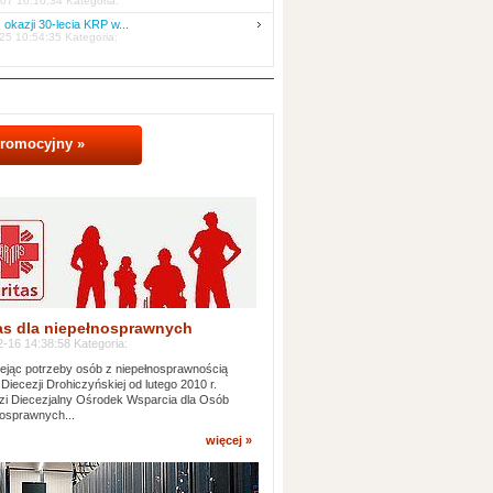
07 10:16:34 Kategoria:
 okazji 30-lecia KRP w...
25 10:54:35 Kategoria:
promocyjny »
as dla niepełnosprawnych
-16 14:38:58 Kategoria:
jąc potrzeby osób z niepełnosprawnością
 Diecezji Drohiczyńskiej od lutego 2010 r.
i Diecezjalny Ośrodek Wsparcia dla Osób
osprawnych...
więcej »