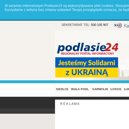
W serwisie internetowym Podlasie24 są wykorzystywane pliki cookies. Stosuje
Korzystanie z witryny bez zmiany ustawień Twojej przeglądarki oznacza, że 
SEKRETARIAT TEL:
500 105 907
SIEDLCE
BIAŁA PODL.
GARWOLIN
ŁOSICE
ŁU
R E K L A M A