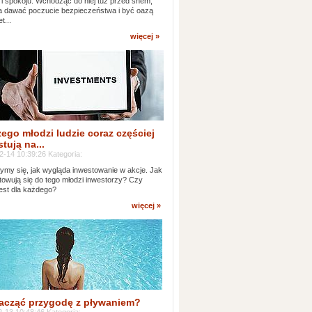
 i spokoju. Wchodząc do niej tuż przed snem,
 dawać poczucie bezpieczeństwa i być oazą
t...
więcej »
ego młodzi ludzie coraz częściej
tują na...
2-14 10:39:26 Kategoria:
ymy się, jak wygląda inwestowanie w akcje. Jak
towują się do tego młodzi inwestorzy? Czy
jest dla każdego?
więcej »
acząć przygodę z pływaniem?