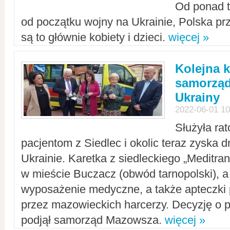
Od ponad tr
od początku wojny na Ukrainie, Polska p
są to głównie kobiety i dzieci.
więcej »
Kolejna k
samorząd
Ukrainy
2022-06-01 10
Służyła ra
pacjentom z Siedlec i okolic teraz zyska d
Ukrainie. Karetka z siedleckiego „Meditrans
w mieście Buczacz (obwód tarnopolski), a
wyposażenie medyczne, a także apteczki
przez mazowieckich harcerzy. Decyzję o 
podjął samorząd Mazowsza.
więcej »