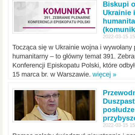
Biskupi 
Ukrainie 
humanit
(komunik
2022-03-15 15
Tocząca się w Ukrainie wojna i wywołany 
humanitarny – to główny temat 391. Zebr
Konferencji Episkopatu Polski, które odbył
15 marca br. w Warszawie.
więcej »
Przewodn
Duszpast
posłudze
przybys
2022-03-15 15