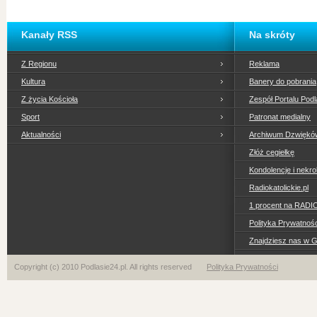
Kanały RSS
Na skróty
Z Regionu
Reklama
Kultura
Banery do pobrania
Z życia Kościoła
Zespół Portalu Podl
Sport
Patronat medialny
Aktualności
Archiwum Dzwiękó
Złóż cegiełkę
Kondolencje i nekro
Radiokatolickie.pl
1 procent na RADI
Polityka Prywatno
Znajdziesz nas w 
Copyright (c) 2010 Podlasie24.pl. All rights reserved
Polityka Prywatności