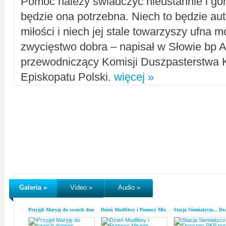
Pomoc należy świadczyć nieustannie i gorl
będzie ona potrzebna. Niech to będzie au
miłości i niech jej stale towarzyszy ufna m
zwycięstwo dobra – napisał w Słowie bp A
przewodniczący Komisji Duszpasterstwa K
Episkopatu Polski.
więcej »
Galeria »
Video »
Audio »
Przyjęli Maryję do swoich domów
Dzień Modlitwy i Pomocy Misjom
Stacja Siemiatycze... D