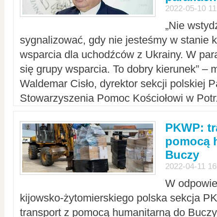
2022-05-10 11
„Nie wstyd
sygnalizować, gdy nie jesteśmy w stanie
wsparcia dla uchodźców z Ukrainy. W para
się grupy wsparcia. To dobry kierunek” – m
Waldemar Cisło, dyrektor sekcji polskiej 
Stowarzyszenia Pomoc Kościołowi w Potr
PKWP: tr
pomocą h
Buczy
2022-04-11 16
W odpowied
kijowsko-żytomierskiego polska sekcja 
transport z pomocą humanitarną do Buczy,