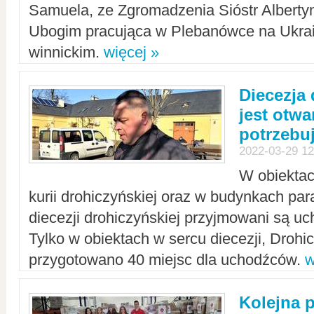
Samuela, ze Zgromadzenia Sióstr Alberty
Ubogim pracująca w Plebanówce na Ukrai
winnickim.
więcej »
Diecezja
jest otwa
potrzebu
2022-03-29 12
W obiektac
kurii drohiczyńskiej oraz w budynkach para
diecezji drohiczyńskiej przyjmowani są uc
Tylko w obiektach w sercu diecezji, Drohi
przygotowano 40 miejsc dla uchodźców.
w
Kolejna 