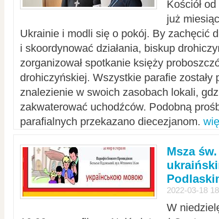
Kościół od
już miesią
Ukrainie i modli się o pokój. By zachęcić
i skoordynować działania, biskup drohicz
zorganizował spotkanie księży proboszczó
drohiczyńskiej. Wszystkie parafie zostały
znalezienie w swoich zasobach lokali, gd
zakwaterować uchodźców. Podobną prośb
parafialnych przekazano diecezjanom.
wię
Msza św.
ukraińsk
Podlaski
2022-03-18 18
W niedziel