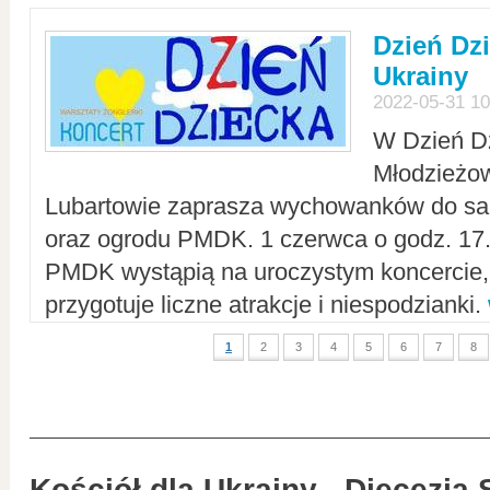
Dzień Dz
Ukrainy
2022-05-31 10
W Dzień D
Młodzieżo
Lubartowie zaprasza wychowanków do sal
oraz ogrodu PMDK. 1 czerwca o godz. 17.0
PMDK wystąpią na uroczystym koncercie
przygotuje liczne atrakcje i niespodzianki.
1
2
3
4
5
6
7
8
Kościół dla Ukrainy - Diecezja 