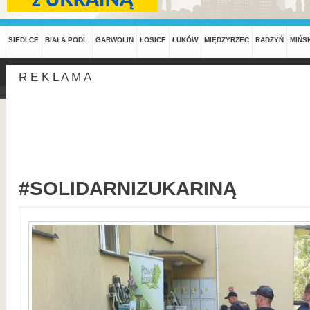
SIEDLCE
BIAŁA PODL.
GARWOLIN
ŁOSICE
ŁUKÓW
MIĘDZYRZEC
RADZYŃ
MIŃS
R E K L A M A
#SOLIDARNIZUKARINĄ