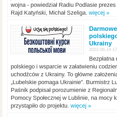
wojna - powiedział Radiu Podlasie preze
Rajd Katyński, Michał Szeliga.
więcej »
Darmowe 
polskiego
Ukrainy
2022-06-14 17
Bezpłatna 
polskiego i wsparcie w załatwieniu codzi
uchodźców z Ukrainy. To główne założenia
„Lubelskie pomaga Ukrainie”. Burmistrz L
Paśnik podpisał porozumienie z Regiona
Pomocy Społecznej w Lublinie, na mocy k
przystąpiło do projektu.
więcej »