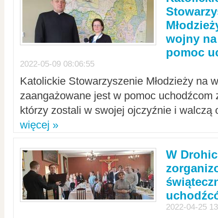
Stowarzy
Młodzież
wojny na 
pomoc u
2022-05-09 08:06:55
Katolickie Stowarzyszenie Młodzieży na w
zaangażowane jest w pomoc uchodźcom z 
którzy zostali w swojej ojczyźnie i walczą 
więcej »
W Drohic
zorgani
świątecz
uchodźc
2022-04-25 13