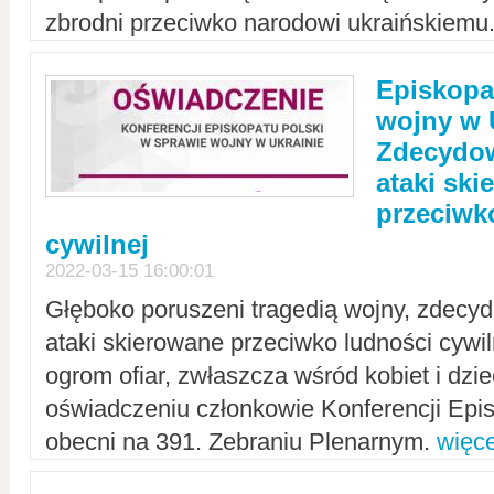
zbrodni przeciwko narodowi ukraińskiemu
Episkopa
wojny w 
Zdecydow
ataki sk
przeciwk
cywilnej
2022-03-15 16:00:01
Głęboko poruszeni tragedią wojny, zdecy
ataki skierowane przeciwko ludności cywi
ogrom ofiar, zwłaszcza wśród kobiet i dzie
oświadczeniu członkowie Konferencji Epis
obecni na 391. Zebraniu Plenarnym.
więce