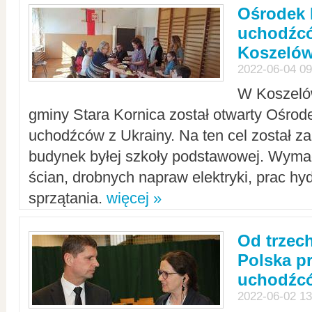
Ośrodek 
uchodźcó
Koszeló
2022-06-04 09
W Koszelów
gminy Stara Kornica został otwarty Ośro
uchodźców z Ukrainy. Na ten cel został 
budynek byłej szkoły podstawowej. Wyma
ścian, drobnych napraw elektryki, prac hy
sprzątania.
więcej »
Od trzec
Polska p
uchodźcó
2022-06-02 13