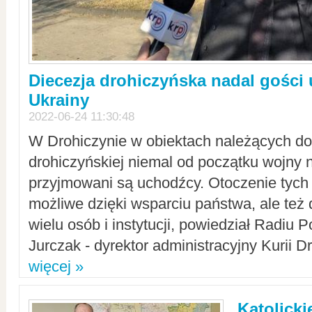
Diecezja drohiczyńska nadal gości
Ukrainy
2022-06-24 11:30:48
W Drohiczynie w obiektach należących do 
drohiczyńskiej niemal od początku wojny 
przyjmowani są uchodźcy. Otoczenie tych 
możliwe dzięki wsparciu państwa, ale też 
wielu osób i instytucji, powiedział Radiu P
Jurczak - dyrektor administracyjny Kurii D
więcej »
Katolicki