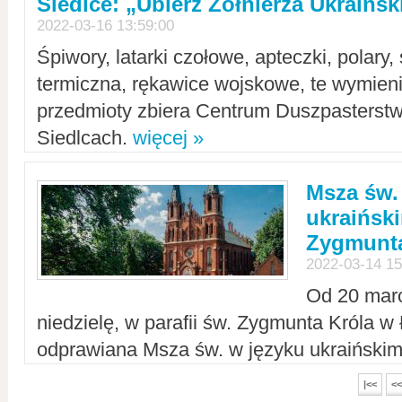
Siedlce: „Ubierz Żołnierza Ukraińs
2022-03-16 13:59:00
Śpiwory, latarki czołowe, apteczki, polary, 
termiczna, rękawice wojskowe, te wymieni
przedmioty zbiera Centrum Duszpasterst
Siedlcach.
więcej »
Msza św.
ukraiński
Zygmunta
2022-03-14 15
Od 20 mar
niedzielę, w parafii św. Zygmunta Króla w
odprawiana Msza św. w języku ukraiński
|<<
<<