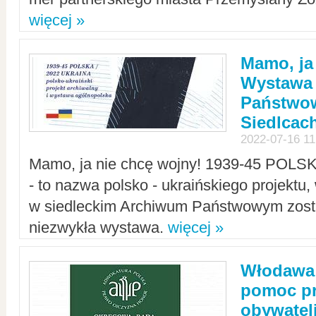
więcej »
Mamo, ja
Wystawa
Państwo
Siedlcac
2022-07-16 11
Mamo, ja nie chcę wojny! 1939-45 POLS
- to nazwa polsko - ukraińskiego projektu
w siedleckim Archiwum Państwowym zosta
niezwykła wystawa.
więcej »
Włodawa:
pomoc pr
obywatel