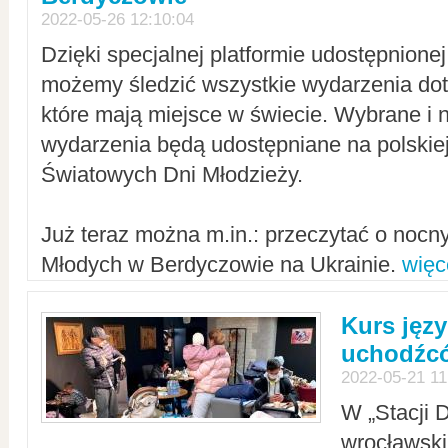
2022-05-26 12:10:04
Dzięki specjalnej platformie udostępnione
możemy śledzić wszystkie wydarzenia dot
które mają miejsce w świecie. Wybrane i 
wydarzenia będą udostępniane na polskiej
Światowych Dni Młodzieży.
Już teraz można m.in.: przeczytać o noc
Młodych w Berdyczowie na Ukrainie.
więc
Kurs języ
uchodźcó
2022-05-21 11
W „Stacji D
wrocławsk