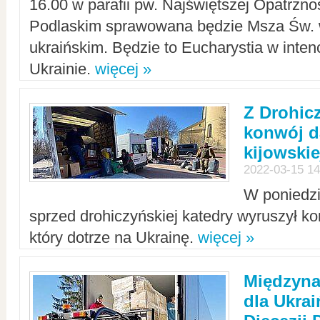
16.00 w parafii pw. Najświętszej Opatrzno
Podlaskim sprawowana będzie Msza Św. 
ukraińskim. Będzie to Eucharystia w intenc
Ukrainie.
więcej »
Z Drohic
konwój d
kijowskie
2022-03-15 14
W poniedzi
sprzed drohiczyńskiej katedry wyruszył k
który dotrze na Ukrainę.
więcej »
Międzyn
dla Ukra