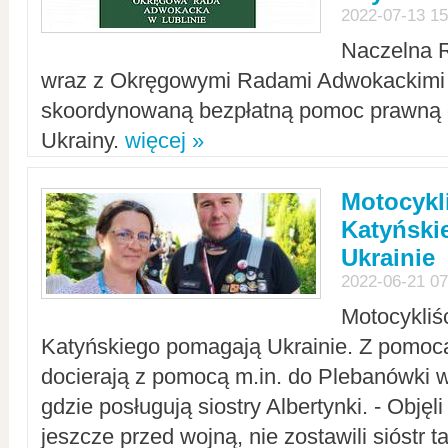
2022-07-13 15
Naczelna 
wraz z Okręgowymi Radami Adwokackimi 
skoordynowaną bezpłatną pomoc prawną d
Ukrainy.
więcej »
Motocykli
Katyński
Ukrainie
2022-06-21 07
Motocykliś
Katyńskiego pomagają Ukrainie. Z pomoc
docierają z pomocą m.in. do Plebanówki w
gdzie posługują siostry Albertynki. - Objęl
jeszcze przed wojną, nie zostawili sióstr 