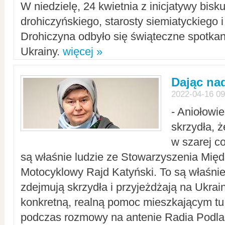
W niedzielę, 24 kwietnia z inicjatywy bisk
drohiczyńskiego, starosty siemiatyckiego i
Drohiczyna odbyło się świąteczne spotka
Ukrainy.
więcej »
Dając nad
2022-04-16 09
- Aniołowi
skrzydła, 
w szarej c
są właśnie ludzie ze Stowarzyszenia Mi
Motocyklowy Rajd Katyński. To są właśnie 
zdejmują skrzydła i przyjeżdżają na Ukrai
konkretną, realną pomoc mieszkającym tu
podczas rozmowy na antenie Radia Podlas