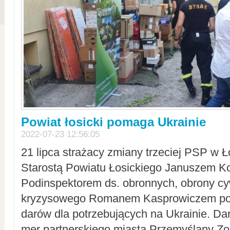
Powiat łosicki pomaga Ukrainie
2022-07-23 12:56:05
21 lipca strażacy zmiany trzeciej PSP w 
Starostą Powiatu Łosickiego Januszem Ko
Podinspektorem ds. obronnych, obrony cyw
kryzysowego Romanem Kasprowiczem po
darów dla potrzebujących na Ukrainie. Dar
mer partnerskiego miasta Przemyślany Zo