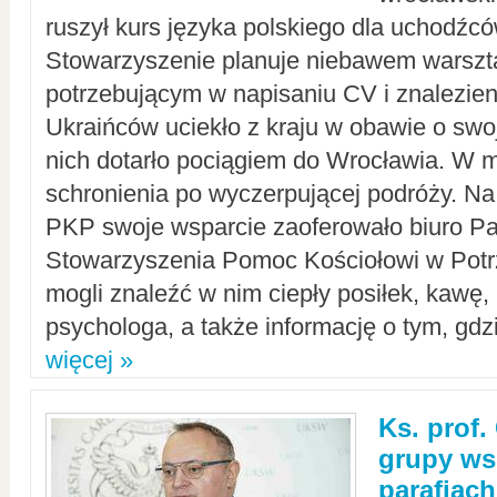
ruszył kurs języka polskiego dla uchodźcó
Stowarzyszenie planuje niebawem warszt
potrzebującym w napisaniu CV i znalezieni
Ukraińców uciekło z kraju w obawie o swoj
nich dotarło pociągiem do Wrocławia. W m
schronienia po wyczerpującej podróży. 
PKP swoje wsparcie zaoferowało biuro P
Stowarzyszenia Pomoc Kościołowi w Potr
mogli znaleźć w nim ciepły posiłek, kawę,
psychologa, a także informację o tym, gdzi
więcej »
Ks. prof.
grupy ws
parafiach