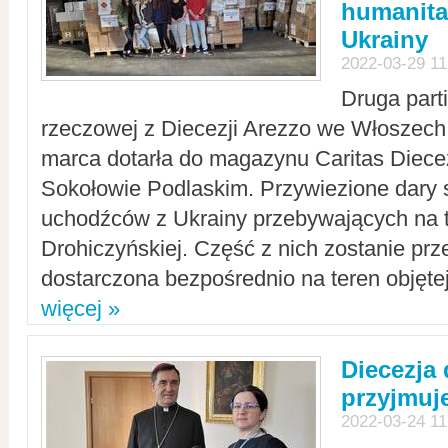
humanita
Ukrainy
2022-03-29 11
Druga part
rzeczowej z Diecezji Arezzo we Włoszech 
marca dotarła do magazynu Caritas Diecez
Sokołowie Podlaskim. Przywiezione dary 
uchodźców z Ukrainy przebywających na t
Drohiczyńskiej. Część z nich zostanie pr
dostarczona bezpośrednio na teren objęte
więcej »
Diecezja
przyjmuj
2022-03-24 11