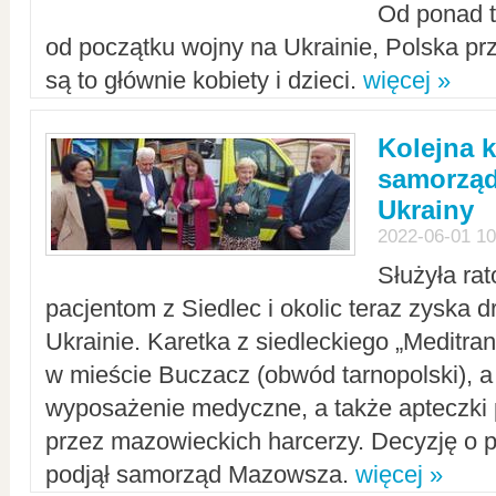
Od ponad tr
od początku wojny na Ukrainie, Polska p
są to głównie kobiety i dzieci.
więcej »
Kolejna k
samorząd
Ukrainy
2022-06-01 10
Służyła ra
pacjentom z Siedlec i okolic teraz zyska d
Ukrainie. Karetka z siedleckiego „Meditrans
w mieście Buczacz (obwód tarnopolski), a
wyposażenie medyczne, a także apteczki
przez mazowieckich harcerzy. Decyzję o 
podjął samorząd Mazowsza.
więcej »