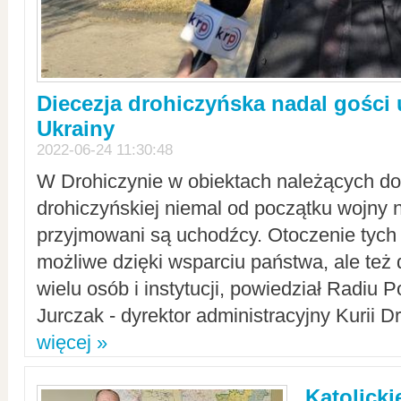
Diecezja drohiczyńska nadal gości
Ukrainy
2022-06-24 11:30:48
W Drohiczynie w obiektach należących do 
drohiczyńskiej niemal od początku wojny 
przyjmowani są uchodźcy. Otoczenie tych 
możliwe dzięki wsparciu państwa, ale też 
wielu osób i instytucji, powiedział Radiu P
Jurczak - dyrektor administracyjny Kurii D
więcej »
Katolicki