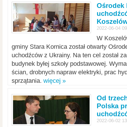
Ośrodek 
uchodźcó
Koszeló
2022-06-04 09
W Koszelów
gminy Stara Kornica został otwarty Ośro
uchodźców z Ukrainy. Na ten cel został 
budynek byłej szkoły podstawowej. Wyma
ścian, drobnych napraw elektryki, prac hy
sprzątania.
więcej »
Od trzec
Polska p
uchodźcó
2022-06-02 13