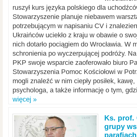
ruszył kurs języka polskiego dla uchodźcó
Stowarzyszenie planuje niebawem warszt
potrzebującym w napisaniu CV i znalezieni
Ukraińców uciekło z kraju w obawie o swoj
nich dotarło pociągiem do Wrocławia. W m
schronienia po wyczerpującej podróży. 
PKP swoje wsparcie zaoferowało biuro P
Stowarzyszenia Pomoc Kościołowi w Potr
mogli znaleźć w nim ciepły posiłek, kawę,
psychologa, a także informację o tym, gdzi
więcej »
Ks. prof.
grupy ws
parafiach