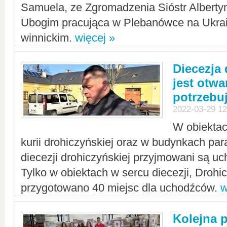
Samuela, ze Zgromadzenia Sióstr Alberty
Ubogim pracująca w Plebanówce na Ukrai
winnickim.
więcej »
Diecezja
jest otwa
potrzebu
2022-03-29 12
W obiektac
kurii drohiczyńskiej oraz w budynkach para
diecezji drohiczyńskiej przyjmowani są uc
Tylko w obiektach w sercu diecezji, Drohi
przygotowano 40 miejsc dla uchodźców.
w
Kolejna 