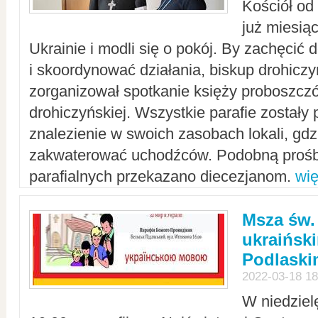
Kościół od
już miesią
Ukrainie i modli się o pokój. By zachęcić
i skoordynować działania, biskup drohicz
zorganizował spotkanie księży proboszczó
drohiczyńskiej. Wszystkie parafie zostały
znalezienie w swoich zasobach lokali, gd
zakwaterować uchodźców. Podobną prośb
parafialnych przekazano diecezjanom.
wię
Msza św.
ukraińsk
Podlaski
2022-03-18 18
W niedziel