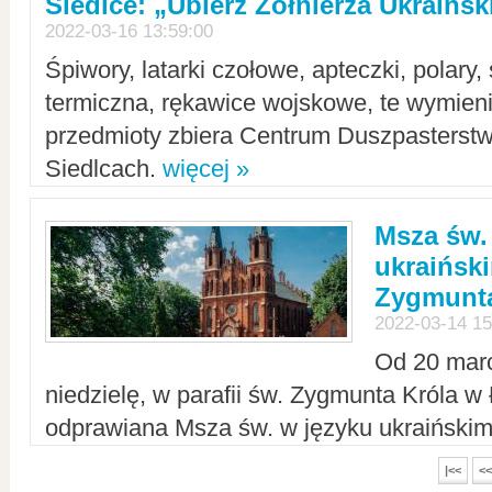
Siedlce: „Ubierz Żołnierza Ukraińs
2022-03-16 13:59:00
Śpiwory, latarki czołowe, apteczki, polary, 
termiczna, rękawice wojskowe, te wymieni
przedmioty zbiera Centrum Duszpasterst
Siedlcach.
więcej »
Msza św.
ukraiński
Zygmunta
2022-03-14 15
Od 20 mar
niedzielę, w parafii św. Zygmunta Króla w
odprawiana Msza św. w języku ukraiński
|<<
<<