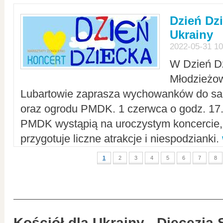
Dzień Dz
Ukrainy
2022-05-31 10
W Dzień D
Młodzieżo
Lubartowie zaprasza wychowanków do sal
oraz ogrodu PMDK. 1 czerwca o godz. 17.0
PMDK wystąpią na uroczystym koncercie
przygotuje liczne atrakcje i niespodzianki.
1
2
3
4
5
6
7
8
Kościół dla Ukrainy - Diecezja 