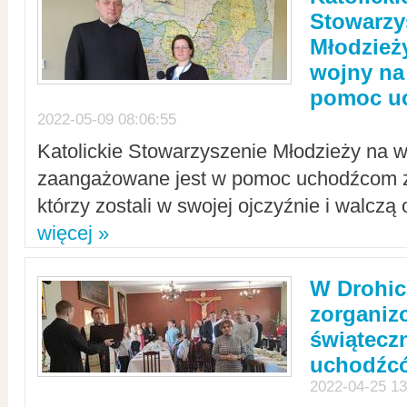
Stowarzy
Młodzież
wojny na 
pomoc u
2022-05-09 08:06:55
Katolickie Stowarzyszenie Młodzieży na w
zaangażowane jest w pomoc uchodźcom z 
którzy zostali w swojej ojczyźnie i walczą 
więcej »
W Drohic
zorgani
świątecz
uchodźc
2022-04-25 13