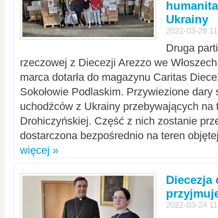
humanita
Ukrainy
2022-03-29 11
Druga part
rzeczowej z Diecezji Arezzo we Włoszech 
marca dotarła do magazynu Caritas Diecez
Sokołowie Podlaskim. Przywiezione dary 
uchodźców z Ukrainy przebywających na t
Drohiczyńskiej. Część z nich zostanie pr
dostarczona bezpośrednio na teren objęte
więcej »
Diecezja
przyjmuj
2022-03-24 11