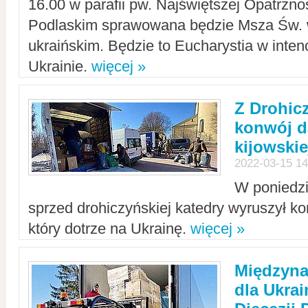
16.00 w parafii pw. Najświętszej Opatrzno
Podlaskim sprawowana będzie Msza Św. 
ukraińskim. Będzie to Eucharystia w intenc
Ukrainie.
więcej »
Z Drohic
konwój d
kijowskie
2022-03-15 14
W poniedzi
sprzed drohiczyńskiej katedry wyruszył k
który dotrze na Ukrainę.
więcej »
Międzyn
dla Ukra