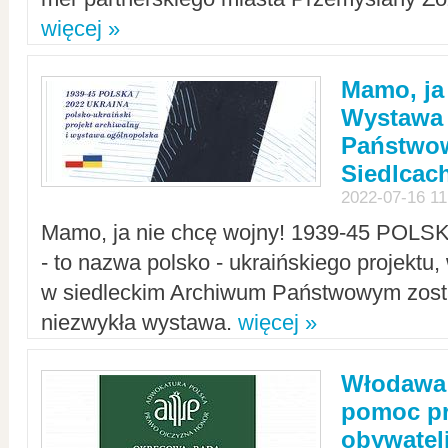
więcej »
Mamo, ja
Wystawa
Państwo
Siedlcac
2022-07-16 11
Mamo, ja nie chcę wojny! 1939-45 POLS
- to nazwa polsko - ukraińskiego projektu
w siedleckim Archiwum Państwowym zosta
niezwykła wystawa.
więcej »
Włodawa:
pomoc pr
obywatel