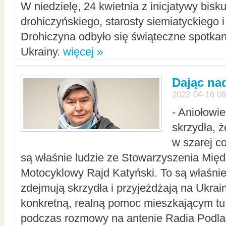
W niedzielę, 24 kwietnia z inicjatywy bisk
drohiczyńskiego, starosty siemiatyckiego i
Drohiczyna odbyło się świąteczne spotka
Ukrainy.
więcej »
Dając nad
2022-04-16 09
- Aniołowi
skrzydła, 
w szarej c
są właśnie ludzie ze Stowarzyszenia Mi
Motocyklowy Rajd Katyński. To są właśnie 
zdejmują skrzydła i przyjeżdżają na Ukrai
konkretną, realną pomoc mieszkającym tu
podczas rozmowy na antenie Radia Podlas