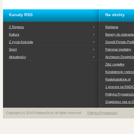
Kanały RSS
Na skróty
Z Regionu
Reklama
Kultura
Banery do pobrania
Z życia Kościoła
Zespół Portalu Podl
Sport
Patronat medialny
Aktualności
Archiwum Dzwiękó
Złóż cegiełkę
Kondolencje i nekro
Radiokatolickie.pl
1 procent na RADI
Polityka Prywatno
Znajdziesz nas w 
Copyright (c) 2010 Podlasie24.pl. All rights reserved
Polityka Prywatności