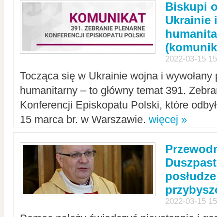
Biskupi 
Ukrainie 
humanit
(komunik
2022-03-15 15
Tocząca się w Ukrainie wojna i wywołany 
humanitarny – to główny temat 391. Zebr
Konferencji Episkopatu Polski, które odbył
15 marca br. w Warszawie.
więcej »
Przewodn
Duszpast
posłudze
przybys
2022-03-15 15