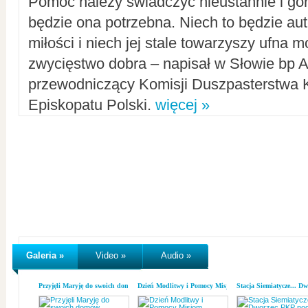
Pomoc należy świadczyć nieustannie i gorl
będzie ona potrzebna. Niech to będzie au
miłości i niech jej stale towarzyszy ufna m
zwycięstwo dobra – napisał w Słowie bp A
przewodniczący Komisji Duszpasterstwa K
Episkopatu Polski.
więcej »
Galeria »
Video »
Audio »
Przyjęli Maryję do swoich domów
Dzień Modlitwy i Pomocy Misjom
Stacja Siemiatycze... D