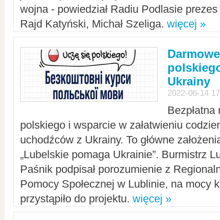
wojna - powiedział Radiu Podlasie preze
Rajd Katyński, Michał Szeliga.
więcej »
Darmowe 
polskiego
Ukrainy
2022-06-14 17
Bezpłatna 
polskiego i wsparcie w załatwieniu codzi
uchodźców z Ukrainy. To główne założenia
„Lubelskie pomaga Ukrainie”. Burmistrz L
Paśnik podpisał porozumienie z Regiona
Pomocy Społecznej w Lublinie, na mocy k
przystąpiło do projektu.
więcej »