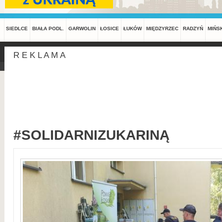
SIEDLCE
BIAŁA PODL.
GARWOLIN
ŁOSICE
ŁUKÓW
MIĘDZYRZEC
RADZYŃ
MIŃS
R E K L A M A
#SOLIDARNIZUKARINĄ