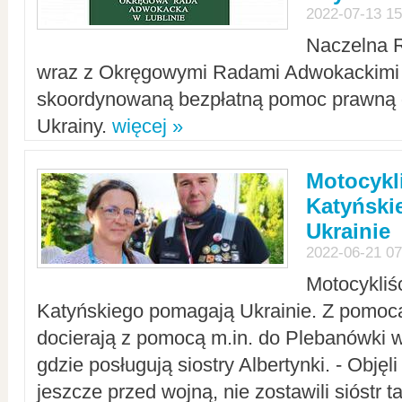
2022-07-13 15
Naczelna 
wraz z Okręgowymi Radami Adwokackimi 
skoordynowaną bezpłatną pomoc prawną d
Ukrainy.
więcej »
Motocykli
Katyński
Ukrainie
2022-06-21 07
Motocykliś
Katyńskiego pomagają Ukrainie. Z pomoc
docierają z pomocą m.in. do Plebanówki w
gdzie posługują siostry Albertynki. - Objęl
jeszcze przed wojną, nie zostawili sióstr 