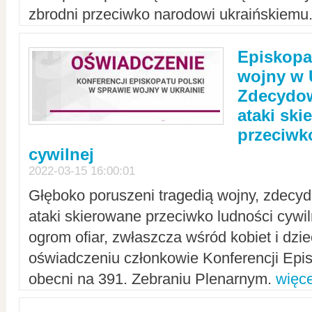
zbrodni przeciwko narodowi ukraińskiemu
Episkopa
wojny w 
Zdecydow
ataki sk
przeciwk
cywilnej
2022-03-15 16:00:01
Głęboko poruszeni tragedią wojny, zdecy
ataki skierowane przeciwko ludności cywi
ogrom ofiar, zwłaszcza wśród kobiet i dzie
oświadczeniu członkowie Konferencji Epis
obecni na 391. Zebraniu Plenarnym.
więce