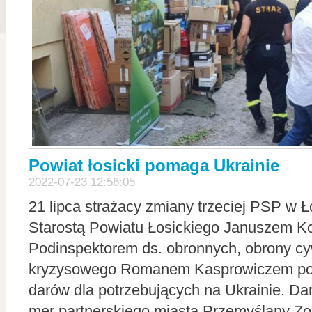
Powiat łosicki pomaga Ukrainie
2022-07-23 12:56:05
21 lipca strażacy zmiany trzeciej PSP w 
Starostą Powiatu Łosickiego Januszem Ko
Podinspektorem ds. obronnych, obrony cyw
kryzysowego Romanem Kasprowiczem po
darów dla potrzebujących na Ukrainie. Dar
mer partnerskiego miasta Przemyślany Zo