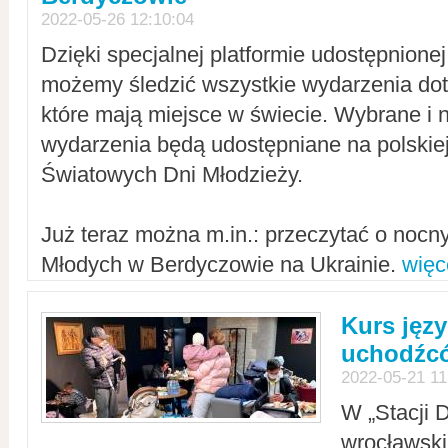
2022-05-26 12:10:04
Dzięki specjalnej platformie udostępnione
możemy śledzić wszystkie wydarzenia dot
które mają miejsce w świecie. Wybrane i 
wydarzenia będą udostępniane na polskiej
Światowych Dni Młodzieży.
Już teraz można m.in.: przeczytać o noc
Młodych w Berdyczowie na Ukrainie.
więc
Kurs języ
uchodźcó
2022-05-21 11
W „Stacji D
wrocławsk