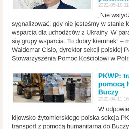
2022-05-10 11
„Nie wstyd
sygnalizować, gdy nie jesteśmy w stanie
wsparcia dla uchodźców z Ukrainy. W para
się grupy wsparcia. To dobry kierunek” – m
Waldemar Cisło, dyrektor sekcji polskiej 
Stowarzyszenia Pomoc Kościołowi w Potr
PKWP: tr
pomocą h
Buczy
2022-04-11 16
W odpowied
kijowsko-żytomierskiego polska sekcja 
transport z pomocą humanitarną do Buczy,