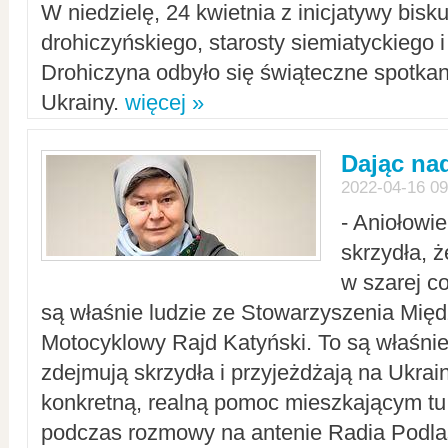
W niedzielę, 24 kwietnia z inicjatywy bisk
drohiczyńskiego, starosty siemiatyckiego i
Drohiczyna odbyło się świąteczne spotka
Ukrainy.
więcej »
Dając nad
2022-04-16 09
- Aniołowi
skrzydła, 
w szarej c
są właśnie ludzie ze Stowarzyszenia Mi
Motocyklowy Rajd Katyński. To są właśnie 
zdejmują skrzydła i przyjeżdżają na Ukrai
konkretną, realną pomoc mieszkającym tu
podczas rozmowy na antenie Radia Podlas