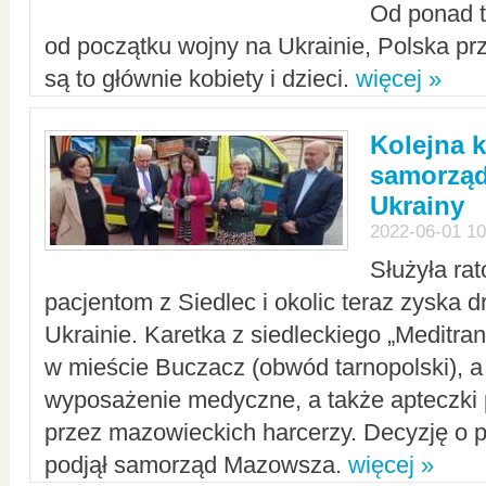
Od ponad tr
od początku wojny na Ukrainie, Polska p
są to głównie kobiety i dzieci.
więcej »
Kolejna k
samorząd
Ukrainy
2022-06-01 10
Służyła ra
pacjentom z Siedlec i okolic teraz zyska d
Ukrainie. Karetka z siedleckiego „Meditrans
w mieście Buczacz (obwód tarnopolski), a
wyposażenie medyczne, a także apteczki
przez mazowieckich harcerzy. Decyzję o 
podjął samorząd Mazowsza.
więcej »