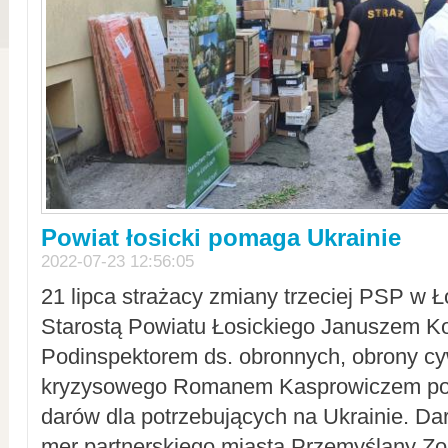
Powiat łosicki pomaga Ukrainie
2022-07-23 12:56:05
21 lipca strażacy zmiany trzeciej PSP w 
Starostą Powiatu Łosickiego Januszem Ko
Podinspektorem ds. obronnych, obrony cyw
kryzysowego Romanem Kasprowiczem po
darów dla potrzebujących na Ukrainie. Dar
mer partnerskiego miasta Przemyślany Zo