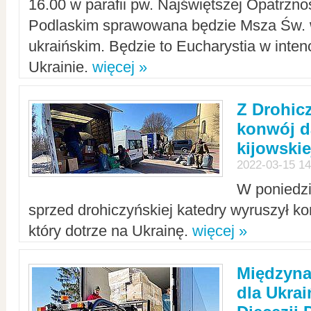
16.00 w parafii pw. Najświętszej Opatrzno
Podlaskim sprawowana będzie Msza Św. 
ukraińskim. Będzie to Eucharystia w intenc
Ukrainie.
więcej »
Z Drohic
konwój d
kijowskie
2022-03-15 14
W poniedzi
sprzed drohiczyńskiej katedry wyruszył k
który dotrze na Ukrainę.
więcej »
Międzyn
dla Ukra