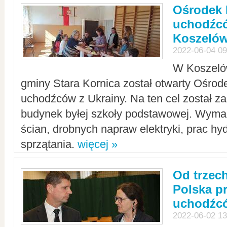
Ośrodek 
uchodźcó
Koszeló
2022-06-04 09
W Koszelów
gminy Stara Kornica został otwarty Ośro
uchodźców z Ukrainy. Na ten cel został 
budynek byłej szkoły podstawowej. Wyma
ścian, drobnych napraw elektryki, prac hy
sprzątania.
więcej »
Od trzec
Polska p
uchodźcó
2022-06-02 13