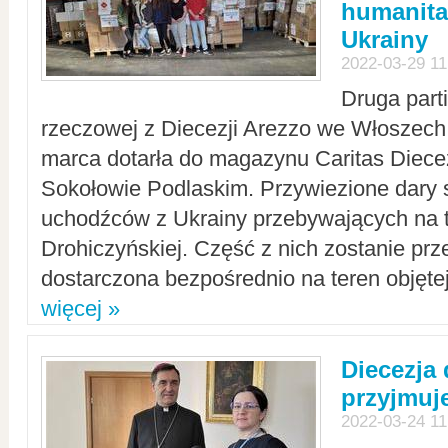
humanita
Ukrainy
2022-03-29 11
Druga part
rzeczowej z Diecezji Arezzo we Włoszech 
marca dotarła do magazynu Caritas Diecez
Sokołowie Podlaskim. Przywiezione dary 
uchodźców z Ukrainy przebywających na t
Drohiczyńskiej. Część z nich zostanie pr
dostarczona bezpośrednio na teren objęte
więcej »
Diecezja
przyjmuj
2022-03-24 11