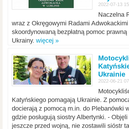
2022-07-13 15
Naczelna 
wraz z Okręgowymi Radami Adwokackimi 
skoordynowaną bezpłatną pomoc prawną d
Ukrainy.
więcej »
Motocykli
Katyński
Ukrainie
2022-06-21 07
Motocykliś
Katyńskiego pomagają Ukrainie. Z pomoc
docierają z pomocą m.in. do Plebanówki w
gdzie posługują siostry Albertynki. - Objęl
jeszcze przed wojną, nie zostawili sióstr 