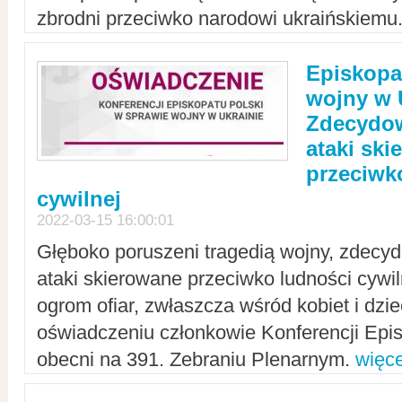
zbrodni przeciwko narodowi ukraińskiemu
Episkopa
wojny w 
Zdecydow
ataki sk
przeciwk
cywilnej
2022-03-15 16:00:01
Głęboko poruszeni tragedią wojny, zdecy
ataki skierowane przeciwko ludności cywi
ogrom ofiar, zwłaszcza wśród kobiet i dzie
oświadczeniu członkowie Konferencji Epis
obecni na 391. Zebraniu Plenarnym.
więce