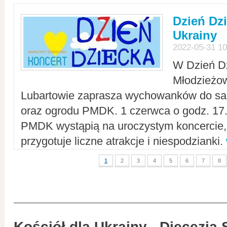
Dzień Dz
Ukrainy
2022-05-31 10
W Dzień D
Młodzieżo
Lubartowie zaprasza wychowanków do sal
oraz ogrodu PMDK. 1 czerwca o godz. 17.0
PMDK wystąpią na uroczystym koncercie
przygotuje liczne atrakcje i niespodzianki.
1
2
3
4
5
6
7
8
Kościół dla Ukrainy - Diecezja 