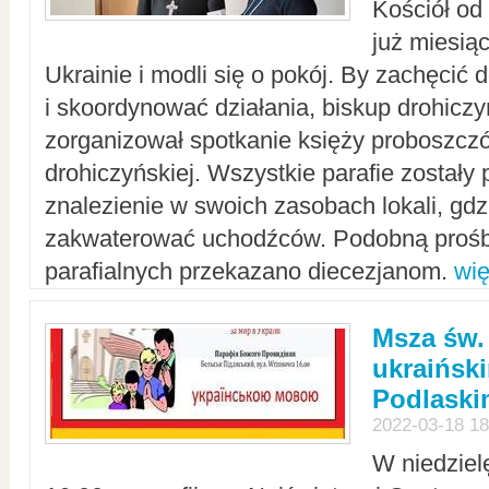
Kościół od
już miesią
Ukrainie i modli się o pokój. By zachęcić
i skoordynować działania, biskup drohicz
zorganizował spotkanie księży proboszczó
drohiczyńskiej. Wszystkie parafie zostały
znalezienie w swoich zasobach lokali, gd
zakwaterować uchodźców. Podobną prośb
parafialnych przekazano diecezjanom.
wię
Msza św.
ukraińsk
Podlaski
2022-03-18 18
W niedziel