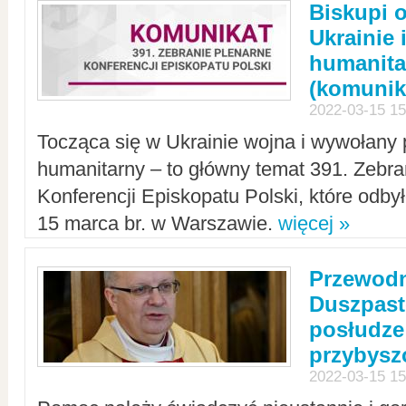
Biskupi 
Ukrainie 
humanit
(komunik
2022-03-15 15
Tocząca się w Ukrainie wojna i wywołany 
humanitarny – to główny temat 391. Zebr
Konferencji Episkopatu Polski, które odbył
15 marca br. w Warszawie.
więcej »
Przewodn
Duszpast
posłudze
przybys
2022-03-15 15