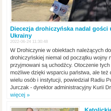
Diecezja drohiczyńska nadal gości
Ukrainy
2022-06-24 11:30:48
W Drohiczynie w obiektach należących do 
drohiczyńskiej niemal od początku wojny 
przyjmowani są uchodźcy. Otoczenie tych 
możliwe dzięki wsparciu państwa, ale też 
wielu osób i instytucji, powiedział Radiu P
Jurczak - dyrektor administracyjny Kurii D
więcej »
Katolicki