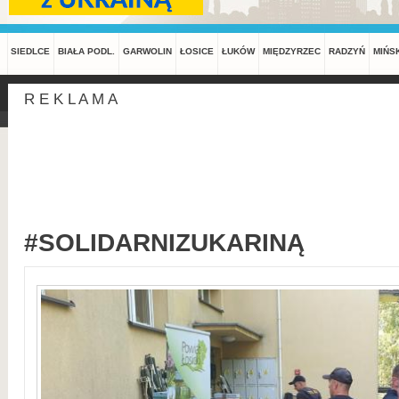
SIEDLCE
BIAŁA PODL.
GARWOLIN
ŁOSICE
ŁUKÓW
MIĘDZYRZEC
RADZYŃ
MIŃS
R E K L A M A
#SOLIDARNIZUKARINĄ