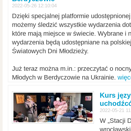
2022-05-26 12:10:04
Dzięki specjalnej platformie udostępnione
możemy śledzić wszystkie wydarzenia dot
które mają miejsce w świecie. Wybrane i 
wydarzenia będą udostępniane na polskiej
Światowych Dni Młodzieży.
Już teraz można m.in.: przeczytać o noc
Młodych w Berdyczowie na Ukrainie.
więc
Kurs języ
uchodźcó
2022-05-21 11
W „Stacji D
wrocławsk