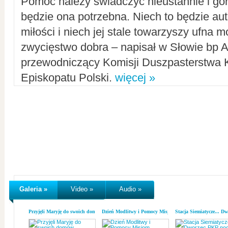
Pomoc należy świadczyć nieustannie i gorl
będzie ona potrzebna. Niech to będzie au
miłości i niech jej stale towarzyszy ufna m
zwycięstwo dobra – napisał w Słowie bp A
przewodniczący Komisji Duszpasterstwa K
Episkopatu Polski.
więcej »
Galeria »
Video »
Audio »
Przyjęli Maryję do swoich domów
Dzień Modlitwy i Pomocy Misjom
Stacja Siemiatycze... D