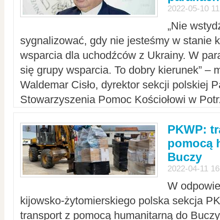
2022-05-10 11
„Nie wstyd
sygnalizować, gdy nie jesteśmy w stanie
wsparcia dla uchodźców z Ukrainy. W para
się grupy wsparcia. To dobry kierunek” – m
Waldemar Cisło, dyrektor sekcji polskiej 
Stowarzyszenia Pomoc Kościołowi w Potr
PKWP: tr
pomocą h
Buczy
2022-04-11 16
W odpowied
kijowsko-żytomierskiego polska sekcja 
transport z pomocą humanitarną do Buczy,