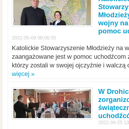
Stowarzy
Młodzież
wojny na 
pomoc u
2022-05-09 08:06:55
Katolickie Stowarzyszenie Młodzieży na w
zaangażowane jest w pomoc uchodźcom z 
którzy zostali w swojej ojczyźnie i walczą 
więcej »
W Drohic
zorgani
świątecz
uchodźc
2022-04-25 13