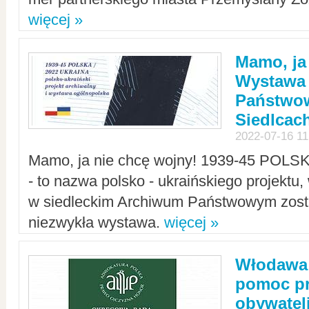
więcej »
Mamo, ja
Wystawa
Państwo
Siedlcac
2022-07-16 11
Mamo, ja nie chcę wojny! 1939-45 POLS
- to nazwa polsko - ukraińskiego projektu
w siedleckim Archiwum Państwowym zosta
niezwykła wystawa.
więcej »
Włodawa:
pomoc pr
obywatel