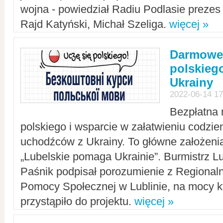
wojna - powiedział Radiu Podlasie preze
Rajd Katyński, Michał Szeliga.
więcej »
Darmowe 
polskiego
Ukrainy
2022-06-14 17
Bezpłatna 
polskiego i wsparcie w załatwieniu codzi
uchodźców z Ukrainy. To główne założenia
„Lubelskie pomaga Ukrainie”. Burmistrz L
Paśnik podpisał porozumienie z Regiona
Pomocy Społecznej w Lublinie, na mocy k
przystąpiło do projektu.
więcej »