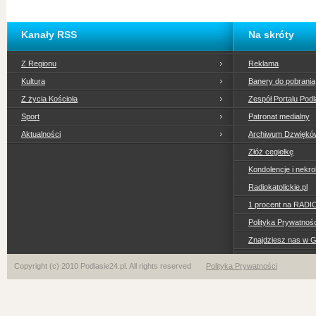
Kanały RSS
Na skróty
Z Regionu
Reklama
Kultura
Banery do pobrania
Z życia Kościoła
Zespół Portalu Podl
Sport
Patronat medialny
Aktualności
Archiwum Dzwiękó
Złóż cegiełkę
Kondolencje i nekro
Radiokatolickie.pl
1 procent na RADI
Polityka Prywatno
Znajdziesz nas w 
Copyright (c) 2010 Podlasie24.pl. All rights reserved
Polityka Prywatności