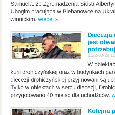
Samuela, ze Zgromadzenia Sióstr Alberty
Ubogim pracująca w Plebanówce na Ukrai
winnickim.
więcej »
Diecezja
jest otwa
potrzebu
2022-03-29 12
W obiektac
kurii drohiczyńskiej oraz w budynkach para
diecezji drohiczyńskiej przyjmowani są uc
Tylko w obiektach w sercu diecezji, Drohi
przygotowano 40 miejsc dla uchodźców.
w
Kolejna 