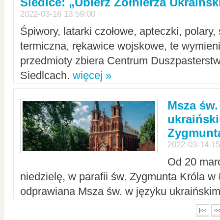
Siedlce: „Ubierz Żołnierza Ukraińs
2022-03-16 13:59:00
Śpiwory, latarki czołowe, apteczki, polary, 
termiczna, rękawice wojskowe, te wymieni
przedmioty zbiera Centrum Duszpasterst
Siedlcach.
więcej »
Msza św.
ukraiński
Zygmunta
2022-03-14 15
Od 20 mar
niedzielę, w parafii św. Zygmunta Króla w
odprawiana Msza św. w języku ukraiński
|<<
<<