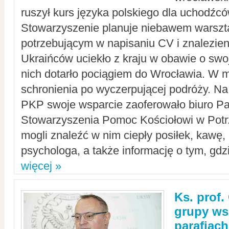
ruszył kurs języka polskiego dla uchodźcó
Stowarzyszenie planuje niebawem warszt
potrzebującym w napisaniu CV i znalezieni
Ukraińców uciekło z kraju w obawie o swoj
nich dotarło pociągiem do Wrocławia. W m
schronienia po wyczerpującej podróży. 
PKP swoje wsparcie zaoferowało biuro P
Stowarzyszenia Pomoc Kościołowi w Potr
mogli znaleźć w nim ciepły posiłek, kawę,
psychologa, a także informację o tym, gdzi
więcej »
Ks. prof.
grupy ws
parafiach