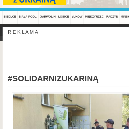
SIEDLCE
BIAŁA PODL.
GARWOLIN
ŁOSICE
ŁUKÓW
MIĘDZYRZEC
RADZYŃ
MIŃS
R E K L A M A
#SOLIDARNIZUKARINĄ