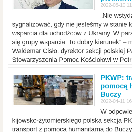
2022-05-10 11
„Nie wstyd
sygnalizować, gdy nie jesteśmy w stanie
wsparcia dla uchodźców z Ukrainy. W para
się grupy wsparcia. To dobry kierunek” – m
Waldemar Cisło, dyrektor sekcji polskiej 
Stowarzyszenia Pomoc Kościołowi w Potr
PKWP: tr
pomocą h
Buczy
2022-04-11 16
W odpowied
kijowsko-żytomierskiego polska sekcja 
transport z pomocą humanitarną do Buczy,