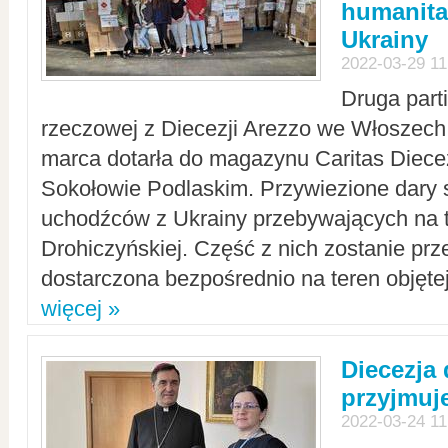
humanita
Ukrainy
2022-03-29 11
Druga part
rzeczowej z Diecezji Arezzo we Włoszech 
marca dotarła do magazynu Caritas Diecez
Sokołowie Podlaskim. Przywiezione dary 
uchodźców z Ukrainy przebywających na t
Drohiczyńskiej. Część z nich zostanie pr
dostarczona bezpośrednio na teren objęte
więcej »
Diecezja
przyjmuj
2022-03-24 11