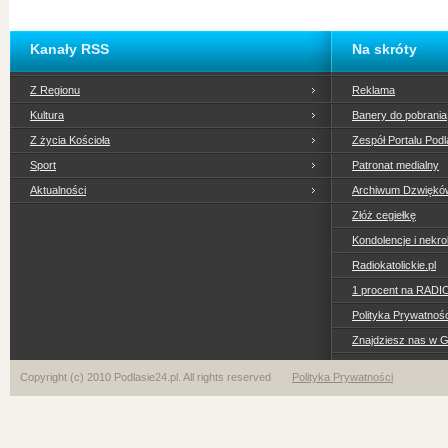
Kanały RSS
Na skróty
Z Regionu
Reklama
Kultura
Banery do pobrania
Z życia Kościoła
Zespół Portalu Podl
Sport
Patronat medialny
Aktualności
Archiwum Dzwiękó
Złóż cegiełkę
Kondolencje i nekro
Radiokatolickie.pl
1 procent na RADI
Polityka Prywatno
Znajdziesz nas w 
Copyright (c) 2010 Podlasie24.pl. All rights reserved
Polityka Prywatności