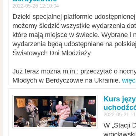
2022-05-26 12:10:04
Dzięki specjalnej platformie udostępnione
możemy śledzić wszystkie wydarzenia dot
które mają miejsce w świecie. Wybrane i 
wydarzenia będą udostępniane na polskiej
Światowych Dni Młodzieży.
Już teraz można m.in.: przeczytać o noc
Młodych w Berdyczowie na Ukrainie.
więc
Kurs języ
uchodźcó
2022-05-21 11
W „Stacji D
wrocławsk