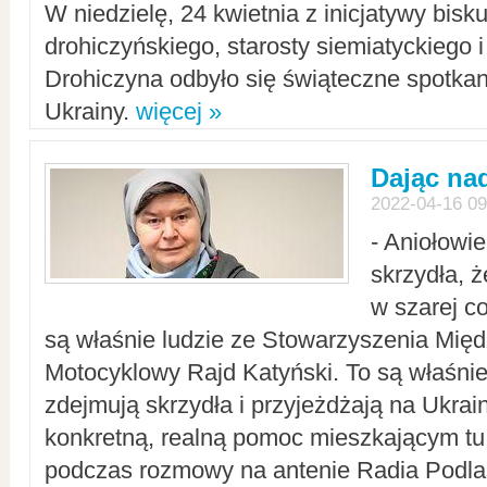
W niedzielę, 24 kwietnia z inicjatywy bisk
drohiczyńskiego, starosty siemiatyckiego i
Drohiczyna odbyło się świąteczne spotka
Ukrainy.
więcej »
Dając nad
2022-04-16 09
- Aniołowi
skrzydła, 
w szarej c
są właśnie ludzie ze Stowarzyszenia Mi
Motocyklowy Rajd Katyński. To są właśnie 
zdejmują skrzydła i przyjeżdżają na Ukrai
konkretną, realną pomoc mieszkającym tu
podczas rozmowy na antenie Radia Podlas