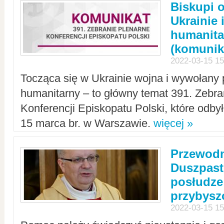
Biskupi 
Ukrainie 
humanit
(komunik
2022-03-15 15
Tocząca się w Ukrainie wojna i wywołany 
humanitarny – to główny temat 391. Zebr
Konferencji Episkopatu Polski, które odbył
15 marca br. w Warszawie.
więcej »
Przewodn
Duszpast
posłudze
przybys
2022-03-15 15