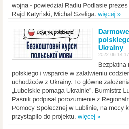
wojna - powiedział Radiu Podlasie preze
Rajd Katyński, Michał Szeliga.
więcej »
Darmowe 
polskiego
Ukrainy
2022-06-14 17
Bezpłatna 
polskiego i wsparcie w załatwieniu codzi
uchodźców z Ukrainy. To główne założenia
„Lubelskie pomaga Ukrainie”. Burmistrz L
Paśnik podpisał porozumienie z Regiona
Pomocy Społecznej w Lublinie, na mocy k
przystąpiło do projektu.
więcej »