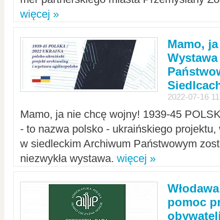
więcej »
Mamo, ja
Wystawa
Państwo
Siedlcac
2022-07-16 11
Mamo, ja nie chcę wojny! 1939-45 POLS
- to nazwa polsko - ukraińskiego projektu
w siedleckim Archiwum Państwowym zosta
niezwykła wystawa.
więcej »
Włodawa:
pomoc pr
obywatel