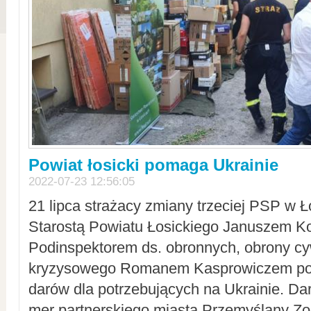
Powiat łosicki pomaga Ukrainie
2022-07-23 12:56:05
21 lipca strażacy zmiany trzeciej PSP w 
Starostą Powiatu Łosickiego Januszem Ko
Podinspektorem ds. obronnych, obrony cyw
kryzysowego Romanem Kasprowiczem po
darów dla potrzebujących na Ukrainie. Dar
mer partnerskiego miasta Przemyślany Zo