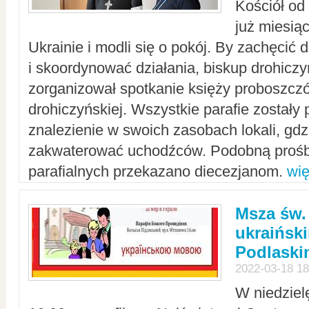
Kościół od
już miesią
Ukrainie i modli się o pokój. By zachęcić
i skoordynować działania, biskup drohicz
zorganizował spotkanie księży proboszczó
drohiczyńskiej. Wszystkie parafie zostały
znalezienie w swoich zasobach lokali, gd
zakwaterować uchodźców. Podobną prośb
parafialnych przekazano diecezjanom.
wię
Msza św.
ukraińsk
Podlaski
2022-03-18 18
W niedziel