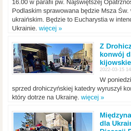
16.00 w parafii pw. Najświętszej Opatrzno
Podlaskim sprawowana będzie Msza Św. 
ukraińskim. Będzie to Eucharystia w intenc
Ukrainie.
więcej »
Z Drohic
konwój d
kijowskie
2022-03-15 14
W poniedzi
sprzed drohiczyńskiej katedry wyruszył k
który dotrze na Ukrainę.
więcej »
Międzyn
dla Ukra