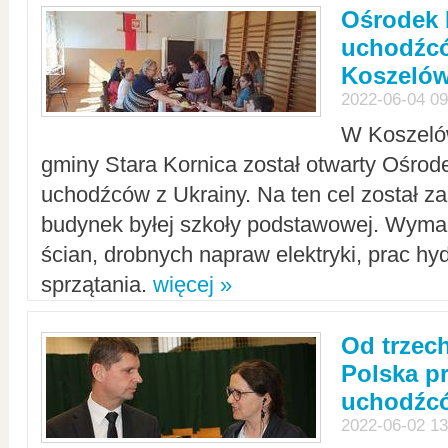
Ośrodek 
uchodźcó
Koszeló
2022-06-04 09
W Koszelów
gminy Stara Kornica został otwarty Ośro
uchodźców z Ukrainy. Na ten cel został 
budynek byłej szkoły podstawowej. Wyma
ścian, drobnych napraw elektryki, prac hy
sprzątania.
więcej »
Od trzec
Polska p
uchodźcó
2022-06-02 13