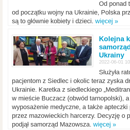
Od ponad tr
od początku wojny na Ukrainie, Polska p
są to głównie kobiety i dzieci.
więcej »
Kolejna k
samorząd
Ukrainy
2022-06-01 10
Służyła ra
pacjentom z Siedlec i okolic teraz zyska d
Ukrainie. Karetka z siedleckiego „Meditrans
w mieście Buczacz (obwód tarnopolski), a
wyposażenie medyczne, a także apteczki
przez mazowieckich harcerzy. Decyzję o 
podjął samorząd Mazowsza.
więcej »