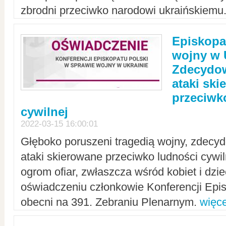
zbrodni przeciwko narodowi ukraińskiemu
Episkopa
wojny w 
Zdecydow
ataki sk
przeciwk
cywilnej
2022-03-15 16:00:01
Głęboko poruszeni tragedią wojny, zdecy
ataki skierowane przeciwko ludności cywi
ogrom ofiar, zwłaszcza wśród kobiet i dzie
oświadczeniu członkowie Konferencji Epis
obecni na 391. Zebraniu Plenarnym.
więce