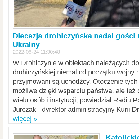
Diecezja drohiczyńska nadal gości
Ukrainy
2022-06-24 11:30:48
W Drohiczynie w obiektach należących do 
drohiczyńskiej niemal od początku wojny 
przyjmowani są uchodźcy. Otoczenie tych 
możliwe dzięki wsparciu państwa, ale też 
wielu osób i instytucji, powiedział Radiu P
Jurczak - dyrektor administracyjny Kurii D
więcej »
Katolicki