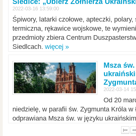
Siedlce: „Ubierz Żołnierza Ukraińs
2022-03-16 13:59:00
Śpiwory, latarki czołowe, apteczki, polary, 
termiczna, rękawice wojskowe, te wymieni
przedmioty zbiera Centrum Duszpasterst
Siedlcach.
więcej »
Msza św.
ukraiński
Zygmunta
2022-03-14 15
Od 20 mar
niedzielę, w parafii św. Zygmunta Króla w
odprawiana Msza św. w języku ukraiński
|<<
<<