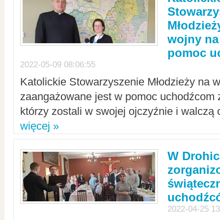
Stowarzy
Młodzież
wojny na 
pomoc u
2022-05-09 08:06:55
Katolickie Stowarzyszenie Młodzieży na w
zaangażowane jest w pomoc uchodźcom z 
którzy zostali w swojej ojczyźnie i walczą 
więcej »
W Drohic
zorgani
świątecz
uchodźc
2022-04-25 13