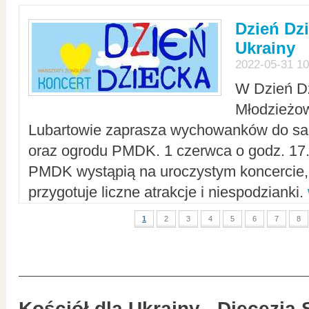
Dzień Dz
Ukrainy
2022-05-31 10
W Dzień D
Młodzieżo
Lubartowie zaprasza wychowanków do sal
oraz ogrodu PMDK. 1 czerwca o godz. 17.0
PMDK wystąpią na uroczystym koncercie
przygotuje liczne atrakcje i niespodzianki.
1
2
3
4
5
6
7
8
Kościół dla Ukrainy - Diecezja 