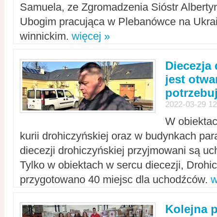
Samuela, ze Zgromadzenia Sióstr Alberty
Ubogim pracująca w Plebanówce na Ukrai
winnickim.
więcej »
Diecezja
jest otwa
potrzebu
2022-03-29 12
W obiektac
kurii drohiczyńskiej oraz w budynkach para
diecezji drohiczyńskiej przyjmowani są uc
Tylko w obiektach w sercu diecezji, Drohi
przygotowano 40 miejsc dla uchodźców.
w
Kolejna 