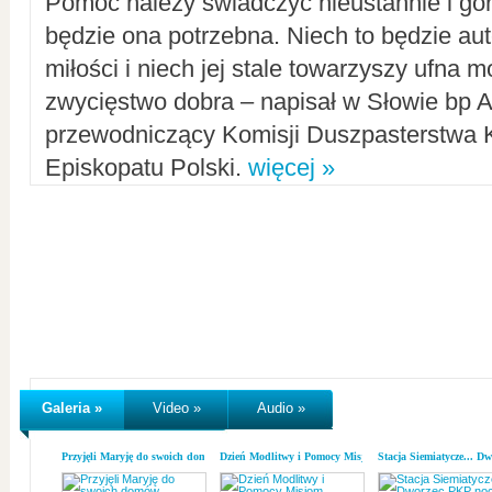
Pomoc należy świadczyć nieustannie i gorl
będzie ona potrzebna. Niech to będzie au
miłości i niech jej stale towarzyszy ufna m
zwycięstwo dobra – napisał w Słowie bp A
przewodniczący Komisji Duszpasterstwa K
Episkopatu Polski.
więcej »
Galeria »
Video »
Audio »
Przyjęli Maryję do swoich domów
Dzień Modlitwy i Pomocy Misjom
Stacja Siemiatycze... D