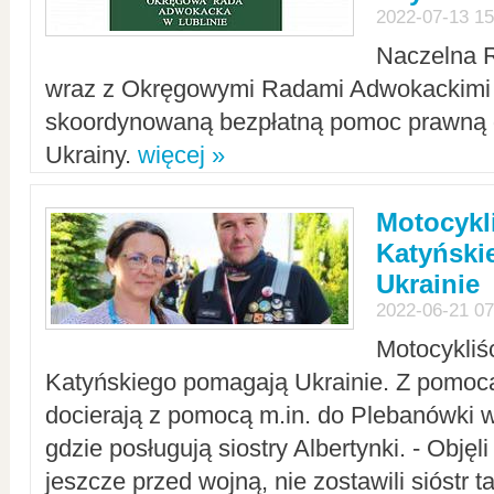
2022-07-13 15
Naczelna 
wraz z Okręgowymi Radami Adwokackimi 
skoordynowaną bezpłatną pomoc prawną d
Ukrainy.
więcej »
Motocykli
Katyński
Ukrainie
2022-06-21 07
Motocykliś
Katyńskiego pomagają Ukrainie. Z pomoc
docierają z pomocą m.in. do Plebanówki w
gdzie posługują siostry Albertynki. - Objęl
jeszcze przed wojną, nie zostawili sióstr 