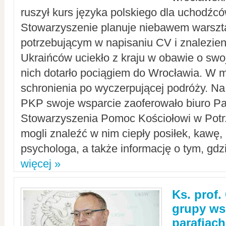
ruszył kurs języka polskiego dla uchodźcó
Stowarzyszenie planuje niebawem warszt
potrzebującym w napisaniu CV i znalezieni
Ukraińców uciekło z kraju w obawie o swoj
nich dotarło pociągiem do Wrocławia. W m
schronienia po wyczerpującej podróży. 
PKP swoje wsparcie zaoferowało biuro P
Stowarzyszenia Pomoc Kościołowi w Potr
mogli znaleźć w nim ciepły posiłek, kawę,
psychologa, a także informację o tym, gdzi
więcej »
Ks. prof.
grupy ws
parafiach