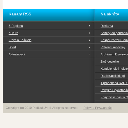
Kanały RSS
Na skróty
Z Regionu
Reklama
Kultura
Banery do pobrania
Z życia Kościoła
Zespół Portalu Podl
Sport
Patronat medialny
Aktualności
Archiwum Dzwiękó
Złóż cegiełkę
Kondolencje i nekro
Radiokatolickie.pl
1 procent na RADI
Polityka Prywatno
Znajdziesz nas w 
Copyright (c) 2010 Podlasie24.pl. All rights reserved
Polityka Prywatności