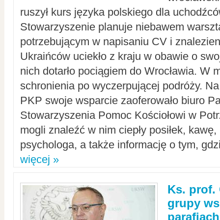
ruszył kurs języka polskiego dla uchodźcó
Stowarzyszenie planuje niebawem warszt
potrzebującym w napisaniu CV i znalezieni
Ukraińców uciekło z kraju w obawie o swoj
nich dotarło pociągiem do Wrocławia. W m
schronienia po wyczerpującej podróży. 
PKP swoje wsparcie zaoferowało biuro P
Stowarzyszenia Pomoc Kościołowi w Potr
mogli znaleźć w nim ciepły posiłek, kawę,
psychologa, a także informację o tym, gdzi
więcej »
Ks. prof.
grupy ws
parafiach