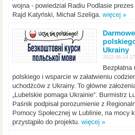
wojna - powiedział Radiu Podlasie preze
Rajd Katyński, Michał Szeliga.
więcej »
Darmowe 
polskiego
Ukrainy
2022-06-14 17
Bezpłatna 
polskiego i wsparcie w załatwieniu codzi
uchodźców z Ukrainy. To główne założenia
„Lubelskie pomaga Ukrainie”. Burmistrz L
Paśnik podpisał porozumienie z Regiona
Pomocy Społecznej w Lublinie, na mocy k
przystąpiło do projektu.
więcej »