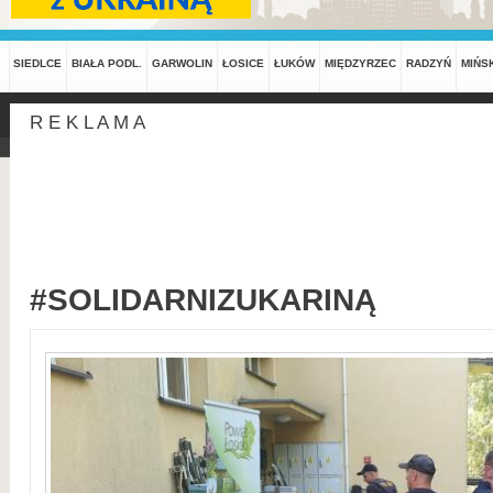
SIEDLCE
BIAŁA PODL.
GARWOLIN
ŁOSICE
ŁUKÓW
MIĘDZYRZEC
RADZYŃ
MIŃS
R E K L A M A
#SOLIDARNIZUKARINĄ