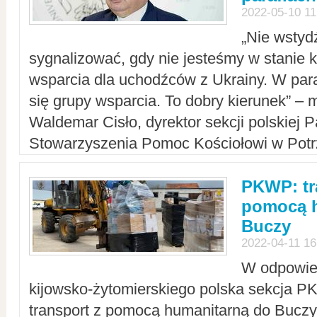
2022-05-10 11
„Nie wstyd
sygnalizować, gdy nie jesteśmy w stanie
wsparcia dla uchodźców z Ukrainy. W para
się grupy wsparcia. To dobry kierunek” – m
Waldemar Cisło, dyrektor sekcji polskiej 
Stowarzyszenia Pomoc Kościołowi w Potr
PKWP: tr
pomocą h
Buczy
2022-04-11 16
W odpowied
kijowsko-żytomierskiego polska sekcja 
transport z pomocą humanitarną do Buczy,