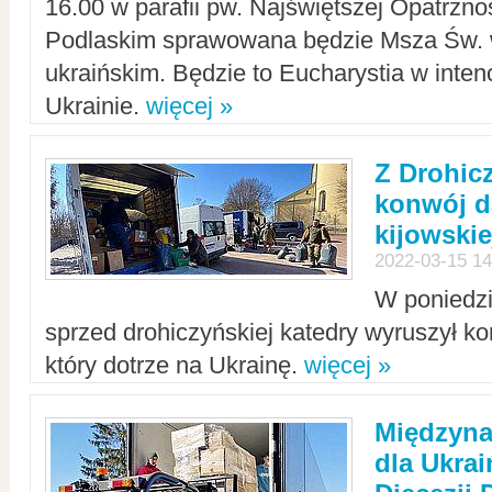
16.00 w parafii pw. Najświętszej Opatrzno
Podlaskim sprawowana będzie Msza Św. 
ukraińskim. Będzie to Eucharystia w intenc
Ukrainie.
więcej »
Z Drohic
konwój d
kijowskie
2022-03-15 14
W poniedzi
sprzed drohiczyńskiej katedry wyruszył k
który dotrze na Ukrainę.
więcej »
Międzyn
dla Ukra