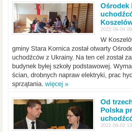
Ośrodek 
uchodźcó
Koszeló
2022-06-04 09
W Koszelów
gminy Stara Kornica został otwarty Ośro
uchodźców z Ukrainy. Na ten cel został 
budynek byłej szkoły podstawowej. Wyma
ścian, drobnych napraw elektryki, prac hy
sprzątania.
więcej »
Od trzec
Polska p
uchodźcó
2022-06-02 13