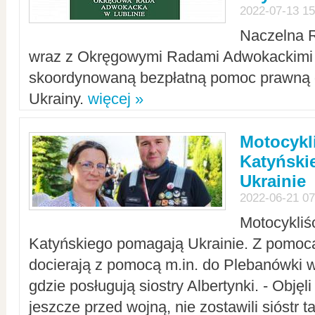
2022-07-13 15
Naczelna 
wraz z Okręgowymi Radami Adwokackimi 
skoordynowaną bezpłatną pomoc prawną d
Ukrainy.
więcej »
Motocykli
Katyński
Ukrainie
2022-06-21 07
Motocykliś
Katyńskiego pomagają Ukrainie. Z pomoc
docierają z pomocą m.in. do Plebanówki w
gdzie posługują siostry Albertynki. - Objęl
jeszcze przed wojną, nie zostawili sióstr 