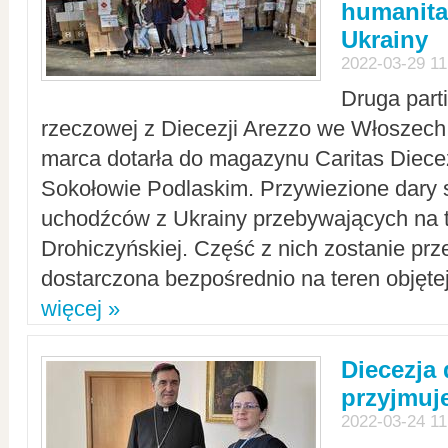
humanita
Ukrainy
2022-03-29 11
Druga part
rzeczowej z Diecezji Arezzo we Włoszech 
marca dotarła do magazynu Caritas Diecez
Sokołowie Podlaskim. Przywiezione dary 
uchodźców z Ukrainy przebywających na t
Drohiczyńskiej. Część z nich zostanie pr
dostarczona bezpośrednio na teren objęte
więcej »
Diecezja
przyjmuj
2022-03-24 11