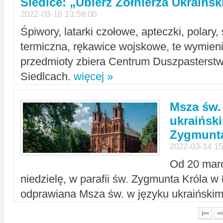
Siedlce: „Ubierz Żołnierza Ukraińs
2022-03-16 13:59:00
Śpiwory, latarki czołowe, apteczki, polary, 
termiczna, rękawice wojskowe, te wymieni
przedmioty zbiera Centrum Duszpasterst
Siedlcach.
więcej »
Msza św.
ukraiński
Zygmunta
2022-03-14 15
Od 20 mar
niedzielę, w parafii św. Zygmunta Króla w
odprawiana Msza św. w języku ukraiński
|<<
<<