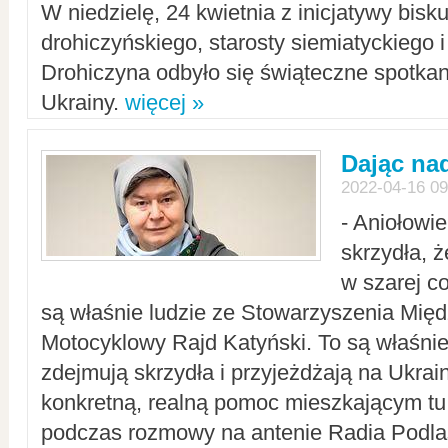
W niedzielę, 24 kwietnia z inicjatywy bisk
drohiczyńskiego, starosty siemiatyckiego i
Drohiczyna odbyło się świąteczne spotka
Ukrainy.
więcej »
Dając nad
2022-04-16 09
- Aniołowi
skrzydła, 
w szarej c
są właśnie ludzie ze Stowarzyszenia Mi
Motocyklowy Rajd Katyński. To są właśnie 
zdejmują skrzydła i przyjeżdżają na Ukrai
konkretną, realną pomoc mieszkającym tu
podczas rozmowy na antenie Radia Podlas