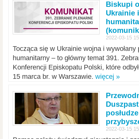
Biskupi 
Ukrainie 
humanit
(komunik
2022-03-15 15
Tocząca się w Ukrainie wojna i wywołany 
humanitarny – to główny temat 391. Zebr
Konferencji Episkopatu Polski, które odbył
15 marca br. w Warszawie.
więcej »
Przewodn
Duszpast
posłudze
przybys
2022-03-15 15