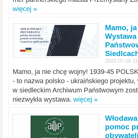
więcej »
Mamo, ja
Wystawa
Państwo
Siedlcac
2022-07-16 11
Mamo, ja nie chcę wojny! 1939-45 POLS
- to nazwa polsko - ukraińskiego projektu
w siedleckim Archiwum Państwowym zosta
niezwykła wystawa.
więcej »
Włodawa:
pomoc pr
obywatel