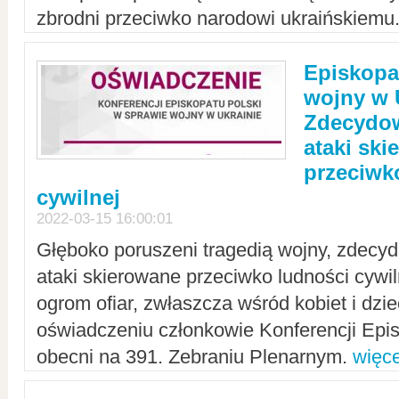
zbrodni przeciwko narodowi ukraińskiemu
Episkopa
wojny w 
Zdecydow
ataki sk
przeciwk
cywilnej
2022-03-15 16:00:01
Głęboko poruszeni tragedią wojny, zdecy
ataki skierowane przeciwko ludności cywi
ogrom ofiar, zwłaszcza wśród kobiet i dzie
oświadczeniu członkowie Konferencji Epis
obecni na 391. Zebraniu Plenarnym.
więce