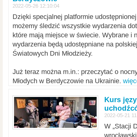
2022-05-26 12:10:04
Dzięki specjalnej platformie udostępnione
możemy śledzić wszystkie wydarzenia dot
które mają miejsce w świecie. Wybrane i 
wydarzenia będą udostępniane na polskiej
Światowych Dni Młodzieży.
Już teraz można m.in.: przeczytać o noc
Młodych w Berdyczowie na Ukrainie.
więc
Kurs języ
uchodźcó
2022-05-21 11
W „Stacji D
wrocławsk