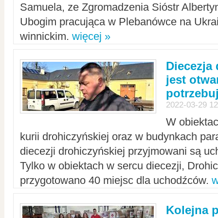
Samuela, ze Zgromadzenia Sióstr Alberty
Ubogim pracująca w Plebanówce na Ukrai
winnickim.
więcej »
Diecezja
jest otwa
potrzebu
2022-03-29 12
W obiektac
kurii drohiczyńskiej oraz w budynkach para
diecezji drohiczyńskiej przyjmowani są uc
Tylko w obiektach w sercu diecezji, Drohi
przygotowano 40 miejsc dla uchodźców.
w
Kolejna 