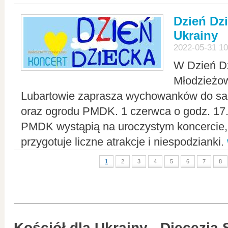
Dzień Dz
Ukrainy
2022-05-31 10
W Dzień D
Młodzieżo
Lubartowie zaprasza wychowanków do sal
oraz ogrodu PMDK. 1 czerwca o godz. 17.0
PMDK wystąpią na uroczystym koncercie
przygotuje liczne atrakcje i niespodzianki.
1
2
3
4
5
6
7
8
Kościół dla Ukrainy - Diecezja 