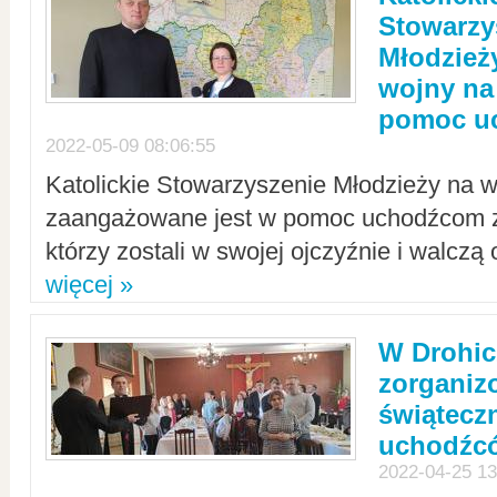
Stowarzy
Młodzież
wojny na 
pomoc u
2022-05-09 08:06:55
Katolickie Stowarzyszenie Młodzieży na w
zaangażowane jest w pomoc uchodźcom z 
którzy zostali w swojej ojczyźnie i walczą 
więcej »
W Drohic
zorgani
świątecz
uchodźc
2022-04-25 13