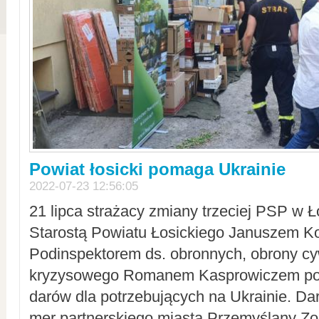
Powiat łosicki pomaga Ukrainie
2022-07-23 12:56:05
21 lipca strażacy zmiany trzeciej PSP w 
Starostą Powiatu Łosickiego Januszem Ko
Podinspektorem ds. obronnych, obrony cyw
kryzysowego Romanem Kasprowiczem po
darów dla potrzebujących na Ukrainie. Dar
mer partnerskiego miasta Przemyślany Zo