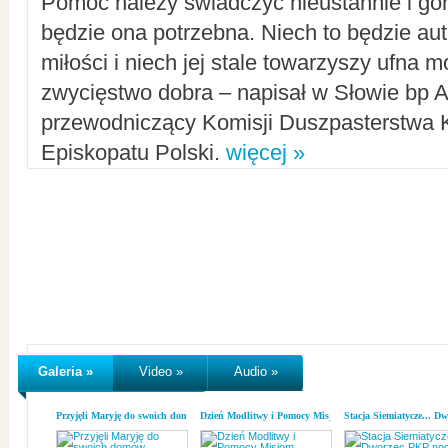
Pomoc należy świadczyć nieustannie i gorl
będzie ona potrzebna. Niech to będzie au
miłości i niech jej stale towarzyszy ufna m
zwycięstwo dobra – napisał w Słowie bp A
przewodniczący Komisji Duszpasterstwa K
Episkopatu Polski.
więcej »
Galeria »
Video »
Audio »
Przyjęli Maryję do swoich domów
Dzień Modlitwy i Pomocy Misjom
Stacja Siemiatycze... D