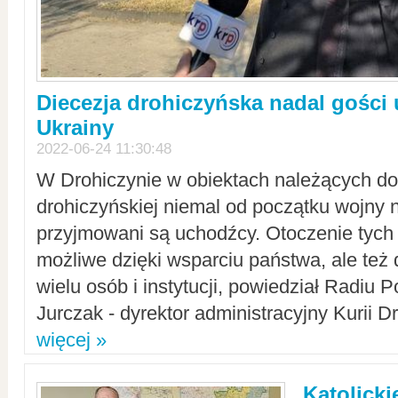
Diecezja drohiczyńska nadal gości
Ukrainy
2022-06-24 11:30:48
W Drohiczynie w obiektach należących do 
drohiczyńskiej niemal od początku wojny 
przyjmowani są uchodźcy. Otoczenie tych 
możliwe dzięki wsparciu państwa, ale też 
wielu osób i instytucji, powiedział Radiu P
Jurczak - dyrektor administracyjny Kurii D
więcej »
Katolicki