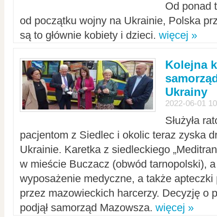
Od ponad tr
od początku wojny na Ukrainie, Polska p
są to głównie kobiety i dzieci.
więcej »
Kolejna k
samorząd
Ukrainy
2022-06-01 10
Służyła ra
pacjentom z Siedlec i okolic teraz zyska d
Ukrainie. Karetka z siedleckiego „Meditrans
w mieście Buczacz (obwód tarnopolski), a
wyposażenie medyczne, a także apteczki
przez mazowieckich harcerzy. Decyzję o 
podjął samorząd Mazowsza.
więcej »