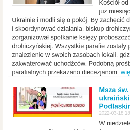
Kościół od
już miesią
Ukrainie i modli się o pokój. By zachęcić
i skoordynować działania, biskup drohicz
zorganizował spotkanie księży proboszczó
drohiczyńskiej. Wszystkie parafie zostały
znalezienie w swoich zasobach lokali, gd
zakwaterować uchodźców. Podobną prośb
parafialnych przekazano diecezjanom.
wię
Msza św.
ukraińsk
Podlaski
2022-03-18 18
W niedziel