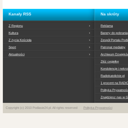
Kanały RSS
Na skróty
Z Regionu
Reklama
Kultura
Banery do pobrania
Z życia Kościoła
Zespół Portalu Podl
Sport
Patronat medialny
Aktualności
Archiwum Dzwiękó
Złóż cegiełkę
Kondolencje i nekro
Radiokatolickie.pl
1 procent na RADI
Polityka Prywatno
Znajdziesz nas w 
Copyright (c) 2010 Podlasie24.pl. All rights reserved
Polityka Prywatności