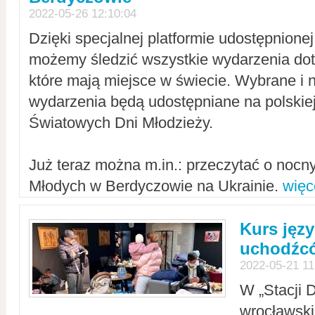
2022-05-26 12:10:04
Dzięki specjalnej platformie udostępnione
możemy śledzić wszystkie wydarzenia dot
które mają miejsce w świecie. Wybrane i 
wydarzenia będą udostępniane na polskiej
Światowych Dni Młodzieży.
Już teraz można m.in.: przeczytać o noc
Młodych w Berdyczowie na Ukrainie.
więc
Kurs języ
uchodźcó
2022-05-21 11
W „Stacji D
wrocławsk