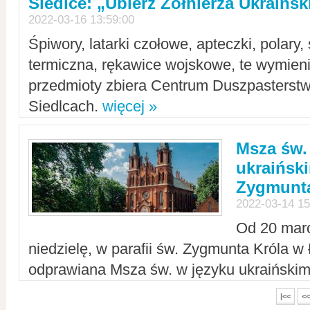
Siedlce: „Ubierz Żołnierza Ukraińs
2022-03-16 13:59:00
Śpiwory, latarki czołowe, apteczki, polary, 
termiczna, rękawice wojskowe, te wymieni
przedmioty zbiera Centrum Duszpasterst
Siedlcach.
więcej »
Msza św.
ukraiński
Zygmunta
2022-03-14 15
Od 20 mar
niedzielę, w parafii św. Zygmunta Króla w
odprawiana Msza św. w języku ukraiński
|<<
<<