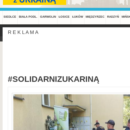
SIEDLCE
BIAŁA PODL.
GARWOLIN
ŁOSICE
ŁUKÓW
MIĘDZYRZEC
RADZYŃ
MIŃS
R E K L A M A
#SOLIDARNIZUKARINĄ