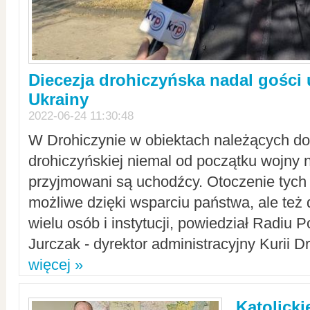
Diecezja drohiczyńska nadal gości
Ukrainy
2022-06-24 11:30:48
W Drohiczynie w obiektach należących do 
drohiczyńskiej niemal od początku wojny 
przyjmowani są uchodźcy. Otoczenie tych 
możliwe dzięki wsparciu państwa, ale też 
wielu osób i instytucji, powiedział Radiu P
Jurczak - dyrektor administracyjny Kurii D
więcej »
Katolicki