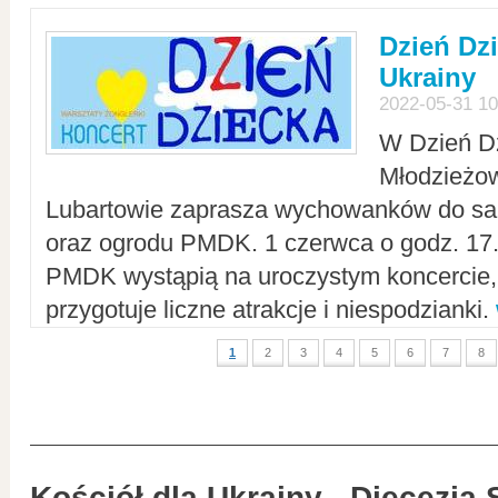
Dzień Dz
Ukrainy
2022-05-31 10
W Dzień D
Młodzieżo
Lubartowie zaprasza wychowanków do sal
oraz ogrodu PMDK. 1 czerwca o godz. 17.0
PMDK wystąpią na uroczystym koncercie
przygotuje liczne atrakcje i niespodzianki.
1
2
3
4
5
6
7
8
Kościół dla Ukrainy - Diecezja 