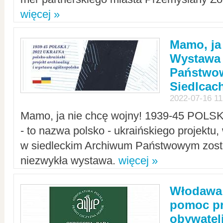
więcej »
Mamo, ja
Wystawa
Państwo
Siedlcac
2022-07-16 11
Mamo, ja nie chcę wojny! 1939-45 POLS
- to nazwa polsko - ukraińskiego projektu
w siedleckim Archiwum Państwowym zosta
niezwykła wystawa.
więcej »
Włodawa:
pomoc pr
obywatel