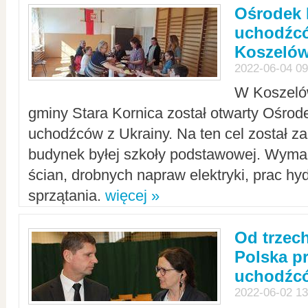
Ośrodek 
uchodźcó
Koszeló
2022-06-04 09
W Koszelów
gminy Stara Kornica został otwarty Ośro
uchodźców z Ukrainy. Na ten cel został 
budynek byłej szkoły podstawowej. Wyma
ścian, drobnych napraw elektryki, prac hy
sprzątania.
więcej »
Od trzec
Polska p
uchodźcó
2022-06-02 13