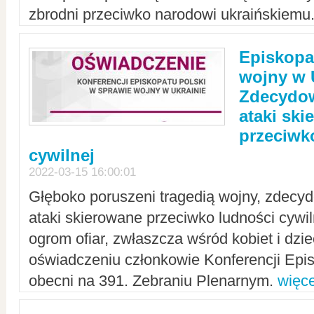
zbrodni przeciwko narodowi ukraińskiemu
Episkopa
wojny w 
Zdecydow
ataki sk
przeciwk
cywilnej
2022-03-15 16:00:01
Głęboko poruszeni tragedią wojny, zdecy
ataki skierowane przeciwko ludności cywi
ogrom ofiar, zwłaszcza wśród kobiet i dzie
oświadczeniu członkowie Konferencji Epis
obecni na 391. Zebraniu Plenarnym.
więce