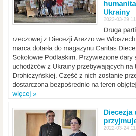
humanita
Ukrainy
2022-03-29 11
Druga part
rzeczowej z Diecezji Arezzo we Włoszech 
marca dotarła do magazynu Caritas Diecez
Sokołowie Podlaskim. Przywiezione dary 
uchodźców z Ukrainy przebywających na t
Drohiczyńskiej. Część z nich zostanie pr
dostarczona bezpośrednio na teren objęte
więcej »
Diecezja
przyjmuj
2022-03-24 11