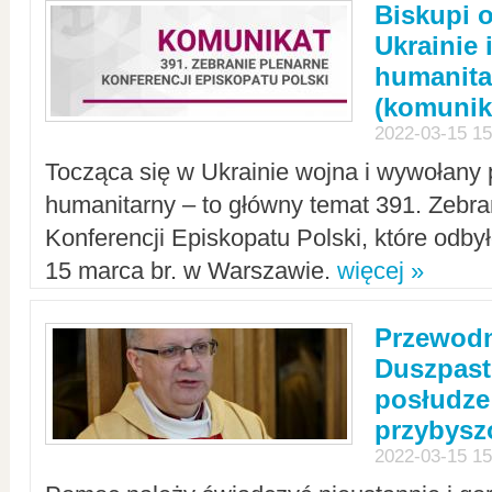
Biskupi 
Ukrainie 
humanit
(komunik
2022-03-15 15
Tocząca się w Ukrainie wojna i wywołany 
humanitarny – to główny temat 391. Zebr
Konferencji Episkopatu Polski, które odbył
15 marca br. w Warszawie.
więcej »
Przewodn
Duszpast
posłudze
przybys
2022-03-15 15