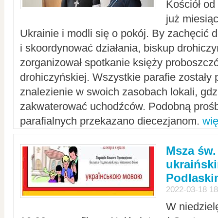
Kościół od
już miesią
Ukrainie i modli się o pokój. By zachęcić
i skoordynować działania, biskup drohicz
zorganizował spotkanie księży proboszczó
drohiczyńskiej. Wszystkie parafie zostały
znalezienie w swoich zasobach lokali, gd
zakwaterować uchodźców. Podobną prośb
parafialnych przekazano diecezjanom.
wię
Msza św.
ukraińsk
Podlaski
2022-03-18 18
W niedziel