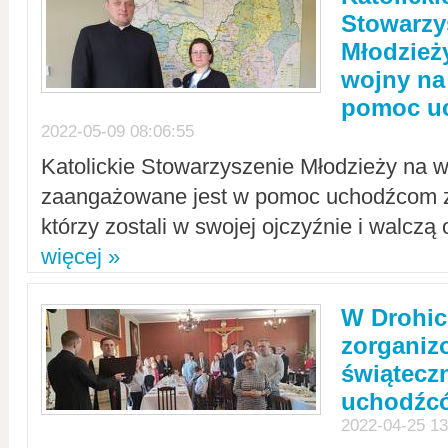
Stowarzy
Młodzież
wojny na 
pomoc u
2022-05-09 08:06:55
Katolickie Stowarzyszenie Młodzieży na w
zaangażowane jest w pomoc uchodźcom z 
którzy zostali w swojej ojczyźnie i walczą 
więcej »
W Drohic
zorgani
świątecz
uchodźc
2022-04-25 13