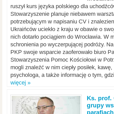
ruszył kurs języka polskiego dla uchodźcó
Stowarzyszenie planuje niebawem warszt
potrzebującym w napisaniu CV i znalezieni
Ukraińców uciekło z kraju w obawie o swoj
nich dotarło pociągiem do Wrocławia. W m
schronienia po wyczerpującej podróży. 
PKP swoje wsparcie zaoferowało biuro P
Stowarzyszenia Pomoc Kościołowi w Potr
mogli znaleźć w nim ciepły posiłek, kawę,
psychologa, a także informację o tym, gdzi
więcej »
Ks. prof.
grupy ws
parafiach