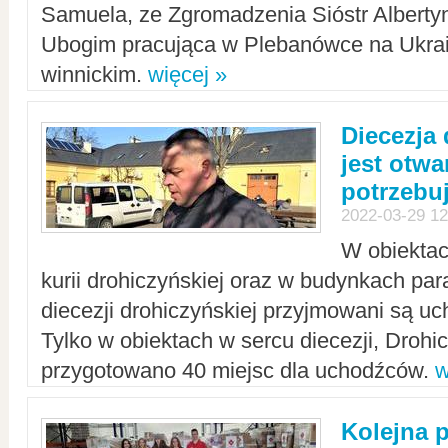
Samuela, ze Zgromadzenia Sióstr Alberty
Ubogim pracująca w Plebanówce na Ukrai
winnickim.
więcej »
Diecezja
jest otwa
potrzebu
2022-03-29 12
W obiektac
kurii drohiczyńskiej oraz w budynkach para
diecezji drohiczyńskiej przyjmowani są uc
Tylko w obiektach w sercu diecezji, Drohi
przygotowano 40 miejsc dla uchodźców.
w
Kolejna 