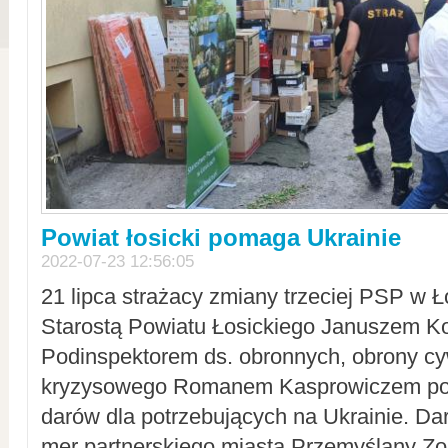
Powiat łosicki pomaga Ukrainie
2022-07-23 12:56:05
21 lipca strażacy zmiany trzeciej PSP w 
Starostą Powiatu Łosickiego Januszem Ko
Podinspektorem ds. obronnych, obrony cyw
kryzysowego Romanem Kasprowiczem po
darów dla potrzebujących na Ukrainie. Dar
mer partnerskiego miasta Przemyślany Zo