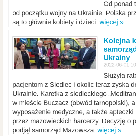
Od ponad tr
od początku wojny na Ukrainie, Polska p
są to głównie kobiety i dzieci.
więcej »
Kolejna k
samorząd
Ukrainy
2022-06-01 10
Służyła ra
pacjentom z Siedlec i okolic teraz zyska d
Ukrainie. Karetka z siedleckiego „Meditrans
w mieście Buczacz (obwód tarnopolski), a
wyposażenie medyczne, a także apteczki
przez mazowieckich harcerzy. Decyzję o 
podjął samorząd Mazowsza.
więcej »