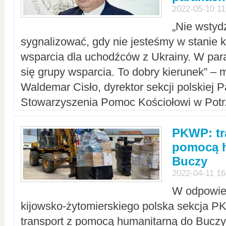
2022-05-10 11
„Nie wstyd
sygnalizować, gdy nie jesteśmy w stanie
wsparcia dla uchodźców z Ukrainy. W para
się grupy wsparcia. To dobry kierunek” – m
Waldemar Cisło, dyrektor sekcji polskiej 
Stowarzyszenia Pomoc Kościołowi w Potr
PKWP: tr
pomocą h
Buczy
2022-04-11 16
W odpowied
kijowsko-żytomierskiego polska sekcja 
transport z pomocą humanitarną do Buczy,