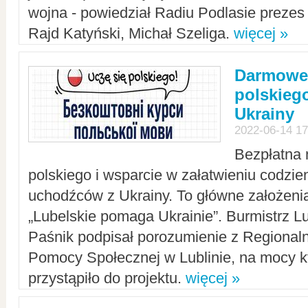
wojna - powiedział Radiu Podlasie preze
Rajd Katyński, Michał Szeliga.
więcej »
Darmowe 
polskiego
Ukrainy
2022-06-14 17
Bezpłatna 
polskiego i wsparcie w załatwieniu codzi
uchodźców z Ukrainy. To główne założenia
„Lubelskie pomaga Ukrainie”. Burmistrz L
Paśnik podpisał porozumienie z Regiona
Pomocy Społecznej w Lublinie, na mocy k
przystąpiło do projektu.
więcej »