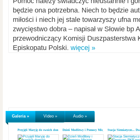
Pomoc należy świadczyć nieustannie i gorl
będzie ona potrzebna. Niech to będzie au
miłości i niech jej stale towarzyszy ufna m
zwycięstwo dobra – napisał w Słowie bp A
przewodniczący Komisji Duszpasterstwa K
Episkopatu Polski.
więcej »
Galeria »
Video »
Audio »
Przyjęli Maryję do swoich domów
Dzień Modlitwy i Pomocy Misjom
Stacja Siemiatycze... D