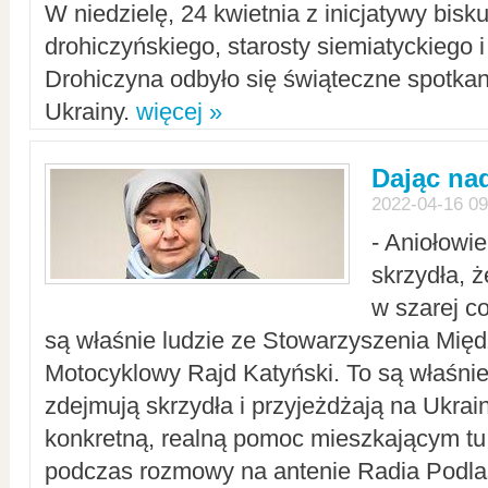
W niedzielę, 24 kwietnia z inicjatywy bisk
drohiczyńskiego, starosty siemiatyckiego i
Drohiczyna odbyło się świąteczne spotka
Ukrainy.
więcej »
Dając nad
2022-04-16 09
- Aniołowi
skrzydła, 
w szarej c
są właśnie ludzie ze Stowarzyszenia Mi
Motocyklowy Rajd Katyński. To są właśnie 
zdejmują skrzydła i przyjeżdżają na Ukrai
konkretną, realną pomoc mieszkającym tu
podczas rozmowy na antenie Radia Podlas