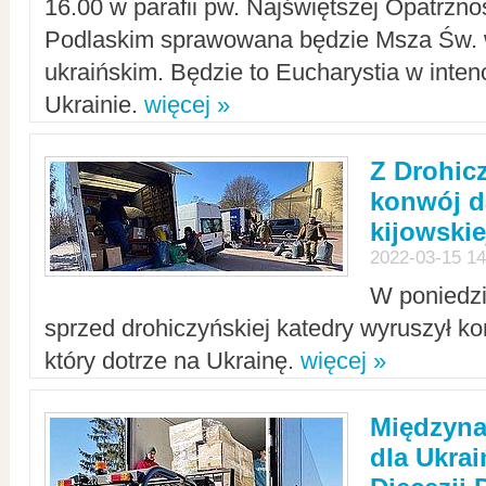
16.00 w parafii pw. Najświętszej Opatrzno
Podlaskim sprawowana będzie Msza Św. 
ukraińskim. Będzie to Eucharystia w intenc
Ukrainie.
więcej »
Z Drohic
konwój d
kijowskie
2022-03-15 14
W poniedzi
sprzed drohiczyńskiej katedry wyruszył k
który dotrze na Ukrainę.
więcej »
Międzyn
dla Ukra