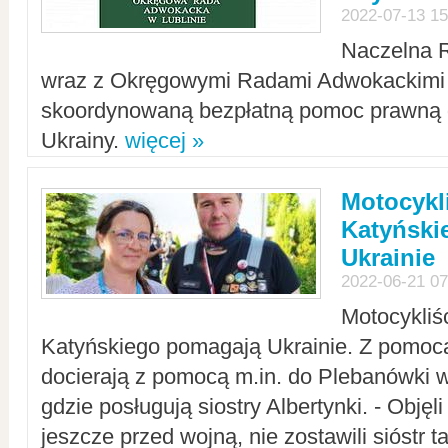
2022-07-13 15
Naczelna 
wraz z Okręgowymi Radami Adwokackimi 
skoordynowaną bezpłatną pomoc prawną d
Ukrainy.
więcej »
Motocykli
Katyński
Ukrainie
2022-06-21 07
Motocykliś
Katyńskiego pomagają Ukrainie. Z pomoc
docierają z pomocą m.in. do Plebanówki w
gdzie posługują siostry Albertynki. - Objęl
jeszcze przed wojną, nie zostawili sióstr 