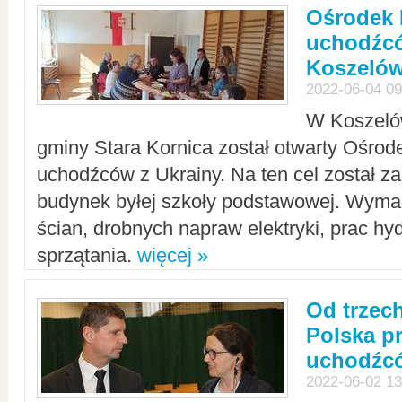
Ośrodek 
uchodźcó
Koszeló
2022-06-04 09
W Koszelów
gminy Stara Kornica został otwarty Ośro
uchodźców z Ukrainy. Na ten cel został 
budynek byłej szkoły podstawowej. Wyma
ścian, drobnych napraw elektryki, prac hy
sprzątania.
więcej »
Od trzec
Polska p
uchodźcó
2022-06-02 13