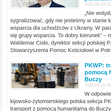
2022-05-10 11
„Nie wstyd
sygnalizować, gdy nie jesteśmy w stanie
wsparcia dla uchodźców z Ukrainy. W para
się grupy wsparcia. To dobry kierunek” – m
Waldemar Cisło, dyrektor sekcji polskiej 
Stowarzyszenia Pomoc Kościołowi w Potr
PKWP: tr
pomocą h
Buczy
2022-04-11 16
W odpowied
kijowsko-żytomierskiego polska sekcja 
transport z pomocą humanitarną do Buczy,