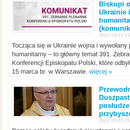
Biskupi 
Ukrainie 
humanit
(komunik
2022-03-15 15
Tocząca się w Ukrainie wojna i wywołany 
humanitarny – to główny temat 391. Zebr
Konferencji Episkopatu Polski, które odbył
15 marca br. w Warszawie.
więcej »
Przewodn
Duszpast
posłudze
przybys
2022-03-15 15