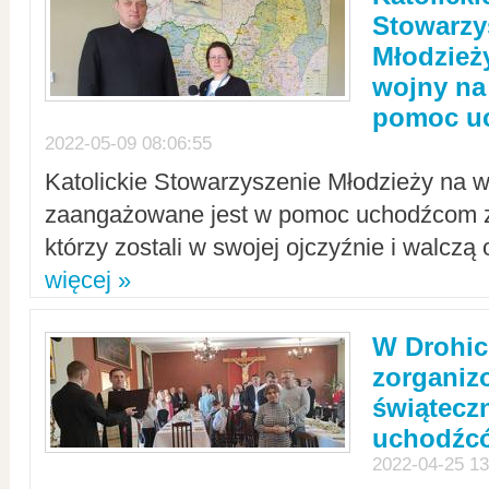
Stowarzy
Młodzież
wojny na 
pomoc u
2022-05-09 08:06:55
Katolickie Stowarzyszenie Młodzieży na w
zaangażowane jest w pomoc uchodźcom z 
którzy zostali w swojej ojczyźnie i walczą 
więcej »
W Drohic
zorgani
świątecz
uchodźc
2022-04-25 13