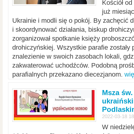
Kościół od
już miesią
Ukrainie i modli się o pokój. By zachęcić
i skoordynować działania, biskup drohicz
zorganizował spotkanie księży proboszczó
drohiczyńskiej. Wszystkie parafie zostały
znalezienie w swoich zasobach lokali, gd
zakwaterować uchodźców. Podobną prośb
parafialnych przekazano diecezjanom.
wię
Msza św.
ukraińsk
Podlaski
2022-03-18 18
W niedziel