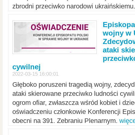
zbrodni przeciwko narodowi ukraińskiemu
Episkopa
wojny w 
Zdecydow
ataki sk
przeciwk
cywilnej
2022-03-15 16:00:01
Głęboko poruszeni tragedią wojny, zdecy
ataki skierowane przeciwko ludności cywi
ogrom ofiar, zwłaszcza wśród kobiet i dzie
oświadczeniu członkowie Konferencji Epis
obecni na 391. Zebraniu Plenarnym.
więce