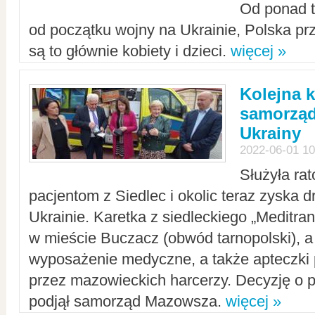
Od ponad tr
od początku wojny na Ukrainie, Polska p
są to głównie kobiety i dzieci.
więcej »
Kolejna k
samorząd
Ukrainy
2022-06-01 10
Służyła ra
pacjentom z Siedlec i okolic teraz zyska d
Ukrainie. Karetka z siedleckiego „Meditrans
w mieście Buczacz (obwód tarnopolski), a
wyposażenie medyczne, a także apteczki
przez mazowieckich harcerzy. Decyzję o 
podjął samorząd Mazowsza.
więcej »