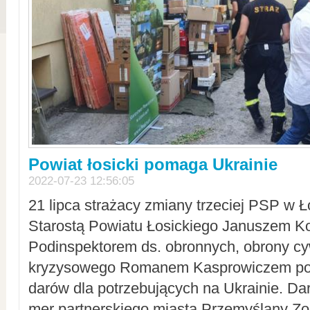
Powiat łosicki pomaga Ukrainie
2022-07-23 12:56:05
21 lipca strażacy zmiany trzeciej PSP w 
Starostą Powiatu Łosickiego Januszem Ko
Podinspektorem ds. obronnych, obrony cyw
kryzysowego Romanem Kasprowiczem po
darów dla potrzebujących na Ukrainie. Dar
mer partnerskiego miasta Przemyślany Zo