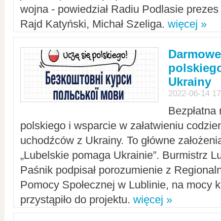
wojna - powiedział Radiu Podlasie preze
Rajd Katyński, Michał Szeliga.
więcej »
Darmowe 
polskiego
Ukrainy
2022-06-14 17
Bezpłatna 
polskiego i wsparcie w załatwieniu codzi
uchodźców z Ukrainy. To główne założenia
„Lubelskie pomaga Ukrainie”. Burmistrz L
Paśnik podpisał porozumienie z Regiona
Pomocy Społecznej w Lublinie, na mocy k
przystąpiło do projektu.
więcej »