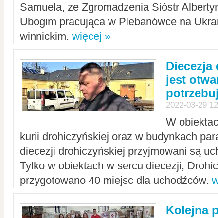
Samuela, ze Zgromadzenia Sióstr Alberty
Ubogim pracująca w Plebanówce na Ukrai
winnickim.
więcej »
Diecezja
jest otwa
potrzebu
2022-03-29 12
W obiektac
kurii drohiczyńskiej oraz w budynkach para
diecezji drohiczyńskiej przyjmowani są uc
Tylko w obiektach w sercu diecezji, Drohi
przygotowano 40 miejsc dla uchodźców.
w
Kolejna 