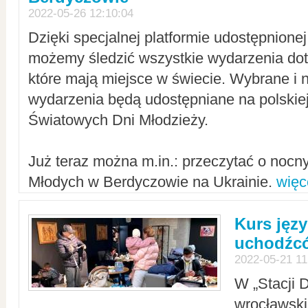
2022-05-26 12:10:04
Dzięki specjalnej platformie udostępnione
możemy śledzić wszystkie wydarzenia dot
które mają miejsce w świecie. Wybrane i 
wydarzenia będą udostępniane na polskiej
Światowych Dni Młodzieży.
Już teraz można m.in.: przeczytać o noc
Młodych w Berdyczowie na Ukrainie.
więc
Kurs języ
uchodźcó
2022-05-21 11
W „Stacji D
wrocławsk