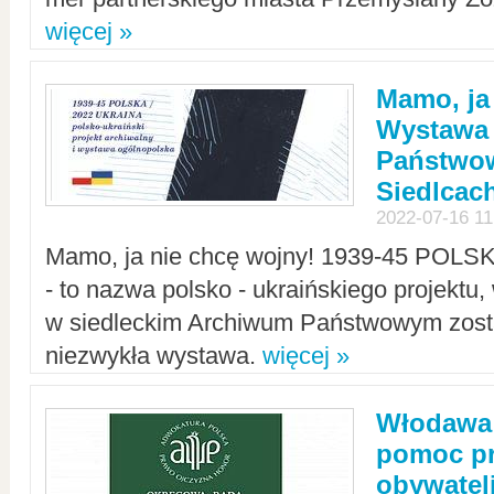
więcej »
Mamo, ja
Wystawa
Państwo
Siedlcac
2022-07-16 11
Mamo, ja nie chcę wojny! 1939-45 POLS
- to nazwa polsko - ukraińskiego projektu
w siedleckim Archiwum Państwowym zosta
niezwykła wystawa.
więcej »
Włodawa:
pomoc pr
obywatel