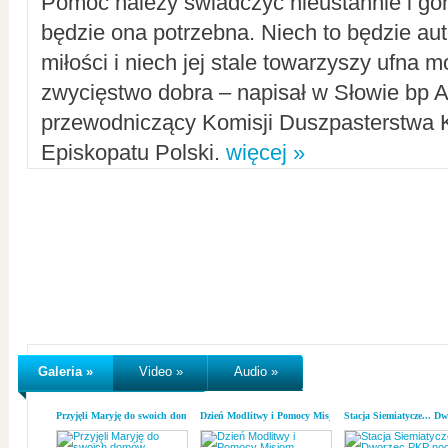
Pomoc należy świadczyć nieustannie i gorl
będzie ona potrzebna. Niech to będzie au
miłości i niech jej stale towarzyszy ufna m
zwycięstwo dobra – napisał w Słowie bp A
przewodniczący Komisji Duszpasterstwa K
Episkopatu Polski.
więcej »
Galeria »
Video »
Audio »
Przyjęli Maryję do swoich domów
Dzień Modlitwy i Pomocy Misjom
Stacja Siemiatycze... D