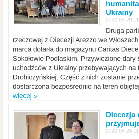
humanita
Ukrainy
2022-03-29 11
Druga part
rzeczowej z Diecezji Arezzo we Włoszech 
marca dotarła do magazynu Caritas Diecez
Sokołowie Podlaskim. Przywiezione dary 
uchodźców z Ukrainy przebywających na t
Drohiczyńskiej. Część z nich zostanie pr
dostarczona bezpośrednio na teren objęte
więcej »
Diecezja
przyjmuj
2022-03-24 11