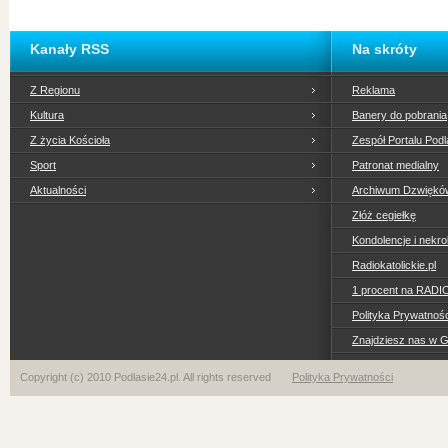
Kanały RSS
Na skróty
Z Regionu
Reklama
Kultura
Banery do pobrania
Z życia Kościoła
Zespół Portalu Podl
Sport
Patronat medialny
Aktualności
Archiwum Dzwiękó
Złóż cegiełkę
Kondolencje i nekro
Radiokatolickie.pl
1 procent na RADI
Polityka Prywatno
Znajdziesz nas w 
Copyright (c) 2010 Podlasie24.pl. All rights reserved
Polityka Prywatności