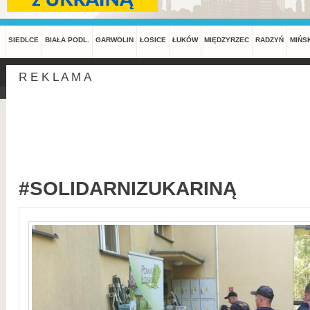
SIEDLCE
BIAŁA PODL.
GARWOLIN
ŁOSICE
ŁUKÓW
MIĘDZYRZEC
RADZYŃ
MIŃS
R E K L A M A
#SOLIDARNIZUKARINĄ