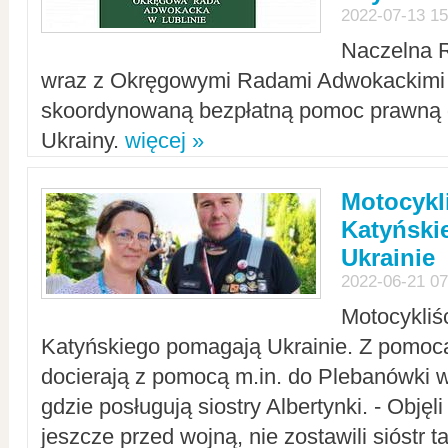
2022-07-13 15
Naczelna 
wraz z Okręgowymi Radami Adwokackimi 
skoordynowaną bezpłatną pomoc prawną d
Ukrainy.
więcej »
Motocykli
Katyński
Ukrainie
2022-06-21 07
Motocykliś
Katyńskiego pomagają Ukrainie. Z pomoc
docierają z pomocą m.in. do Plebanówki w
gdzie posługują siostry Albertynki. - Objęl
jeszcze przed wojną, nie zostawili sióstr 