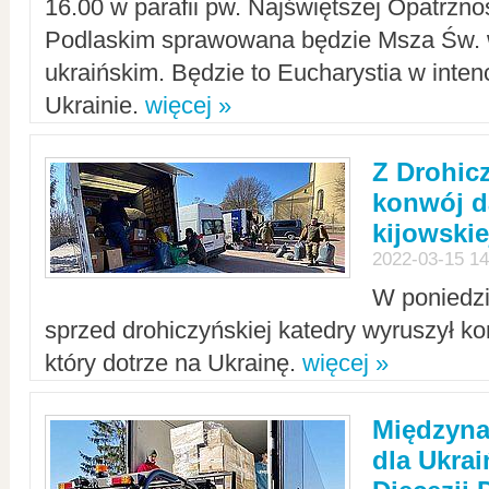
16.00 w parafii pw. Najświętszej Opatrzno
Podlaskim sprawowana będzie Msza Św. 
ukraińskim. Będzie to Eucharystia w intenc
Ukrainie.
więcej »
Z Drohic
konwój d
kijowskie
2022-03-15 14
W poniedzi
sprzed drohiczyńskiej katedry wyruszył k
który dotrze na Ukrainę.
więcej »
Międzyn
dla Ukra