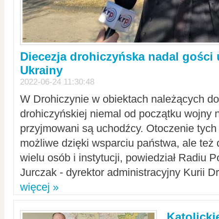
Diecezja drohiczyńska nadal gości
Ukrainy
2022-06-24 11:30:48
W Drohiczynie w obiektach należących do 
drohiczyńskiej niemal od początku wojny 
przyjmowani są uchodźcy. Otoczenie tych 
możliwe dzięki wsparciu państwa, ale też 
wielu osób i instytucji, powiedział Radiu P
Jurczak - dyrektor administracyjny Kurii D
więcej »
Katolicki