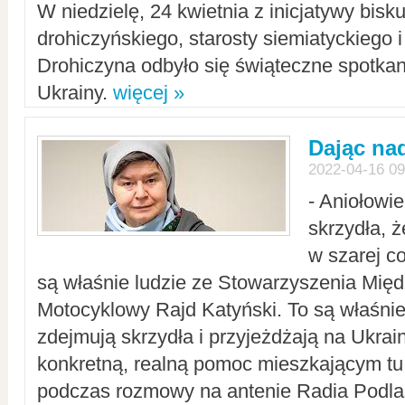
W niedzielę, 24 kwietnia z inicjatywy bisk
drohiczyńskiego, starosty siemiatyckiego i
Drohiczyna odbyło się świąteczne spotka
Ukrainy.
więcej »
Dając nad
2022-04-16 09
- Aniołowi
skrzydła, 
w szarej c
są właśnie ludzie ze Stowarzyszenia Mi
Motocyklowy Rajd Katyński. To są właśnie 
zdejmują skrzydła i przyjeżdżają na Ukrai
konkretną, realną pomoc mieszkającym tu
podczas rozmowy na antenie Radia Podlas