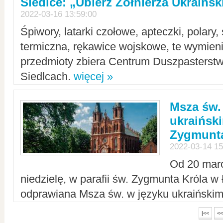
Siedlce: „Ubierz Żołnierza Ukraińs
2022-03-16 13:59:00
Śpiwory, latarki czołowe, apteczki, polary, 
termiczna, rękawice wojskowe, te wymieni
przedmioty zbiera Centrum Duszpasterst
Siedlcach.
więcej »
Msza św.
ukraiński
Zygmunta
2022-03-14 15
Od 20 mar
niedzielę, w parafii św. Zygmunta Króla w
odprawiana Msza św. w języku ukraiński
|<<
<<