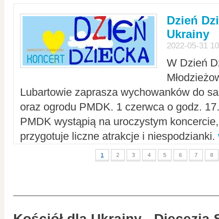
Dzień Dz
Ukrainy
2022-05-31 10
W Dzień D
Młodzieżo
Lubartowie zaprasza wychowanków do sal
oraz ogrodu PMDK. 1 czerwca o godz. 17.0
PMDK wystąpią na uroczystym koncercie
przygotuje liczne atrakcje i niespodzianki.
1
2
3
4
5
6
7
8
Kościół dla Ukrainy - Diecezja 