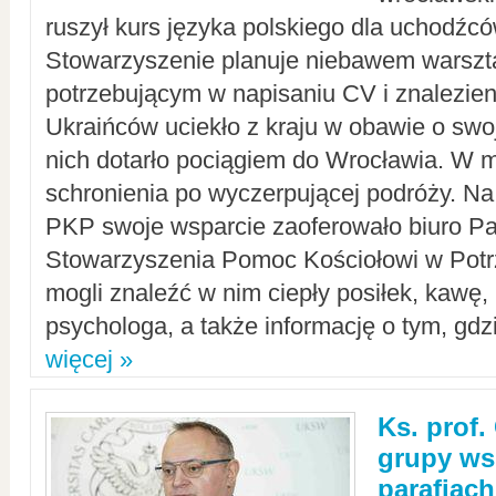
ruszył kurs języka polskiego dla uchodźcó
Stowarzyszenie planuje niebawem warszt
potrzebującym w napisaniu CV i znalezieni
Ukraińców uciekło z kraju w obawie o swoj
nich dotarło pociągiem do Wrocławia. W m
schronienia po wyczerpującej podróży. 
PKP swoje wsparcie zaoferowało biuro P
Stowarzyszenia Pomoc Kościołowi w Potr
mogli znaleźć w nim ciepły posiłek, kawę,
psychologa, a także informację o tym, gdzi
więcej »
Ks. prof.
grupy ws
parafiach