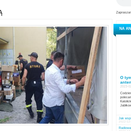
Ą
Zapraszam
NA AN
O tym
ante
2023-02
Codzien
polecam
Katolic
Jabłkow
Jak wspi
2022-12-
Radiowa 