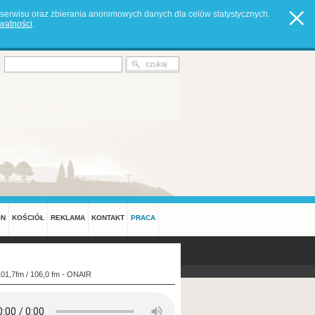
serwisu oraz zbierania anonimowych danych dla celów statystycznych.
ywatności
.
ON
KOŚCIÓŁ
REKLAMA
KONTAKT
PRACA
101,7fm / 106,0 fm - ONAIR