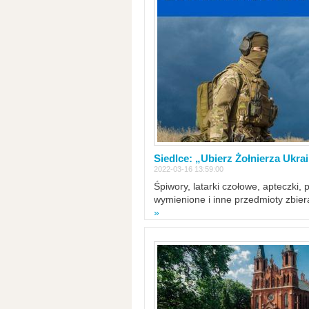
Siedlce: „Ubierz Żołnierza Ukra
2022-03-16 13:59:00
Śpiwory, latarki czołowe, apteczki, 
wymienione i inne przedmioty zbie
»