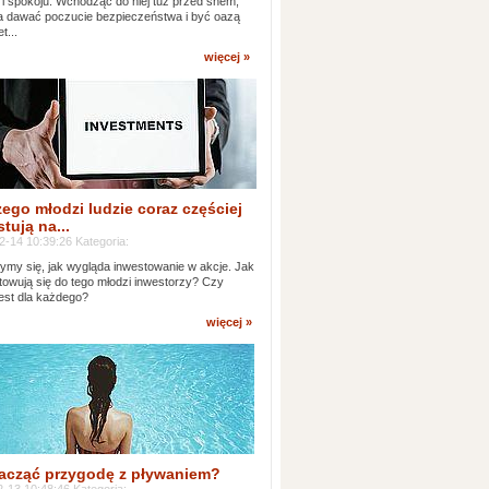
 i spokoju. Wchodząc do niej tuż przed snem,
 dawać poczucie bezpieczeństwa i być oazą
t...
więcej »
ego młodzi ludzie coraz częściej
tują na...
2-14 10:39:26 Kategoria:
ymy się, jak wygląda inwestowanie w akcje. Jak
towują się do tego młodzi inwestorzy? Czy
jest dla każdego?
więcej »
acząć przygodę z pływaniem?