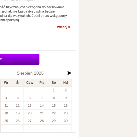
-13 10:48:46 Kategoria:
ść fizyczna jest niezbędna do zachowania
, jednak nie każda dyscyplina będzie
dnia dla wszystkich. Jedni z nas wolą sporty
inni spokojną...
więcej »
e
Sierpień 2026
Wt
Śr
Czw
Pią
So
Nd
1
2
4
5
6
7
8
9
11
12
13
14
15
16
18
19
20
21
22
23
25
26
27
28
29
30