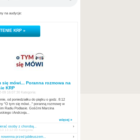
y na audycje:
TENIE KRP »
 się mówi... Poranna rozmowa na
nie KRP
-09 16:07:30 Kategoria:
nie, od poniedziałku do piątku o godz. 8:12
y "O tym się mówi..." poranną rozmowę w
kim Radiu Podlasie. Gośćmi Marcina
skiego i Andrzeja...
więcej »
erać osoby z chorobą...
13 13:12:00 Kategoria:
nowenna przed jubileuszem...