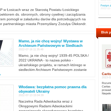
2022-12-
Festyn z
2022-11-
PSP w Łosicach wraz ze Starostą Powiatu Łosickiego
ektorem ds. obronnych, obrony cywilnej i zarządzania
m pomogli w załadunku darów dla potrzebujących na
er partnerskiego miasta Przemyślany Zozulya Oleksndr.
Blok 
Mamo, ja nie chcę wojny! Wystawa w
Archiwum Państwowym w Siedlcach
2022-07-16 11:35:48
Mamo, ja nie chcę wojny! 1939-45 POLSKA /
2022 UKRAINA - to nazwa polsko -
ukraińskiego projektu, w ramach którego w
siedleckim Archiwum Państwowym zostanie
Carit
»
2023-02
Rozumie
Włodawa: bezpłatna pomoc prawna dla
Caritas
prowadz
obywateli Ukrainy
Niepełn
2022-07-13 15:04:39
Naczelna Rada Adwokacka wraz z
Okręgowymi Radami Adwokackimi
zorganizowała skoordynowaną bezpłatną