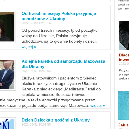
relaksu
powinna
po nawe
Od trzech miesięcy Polska przyjmuje
uchodźców z Ukrainy
2022-06-02 13:13:14
Od ponad trzech miesięcy, tj. od początku
wojny na Ukrainie, Polska przyjmuje
uchodźców, są to głównie kobiety i dzieci.
więcej »
Dlacz
inwes
Kolejna karetka od samorządu Mazowsza
2023-0
dla Ukrainy
Przyjrz
2022-06-01 10:53:03
przygo
Służyła ratownikom i pacjentom z Siedlec i
giełda 
okolic teraz zyska drugie życie w Ukrainie.
Karetka z siedleckiego „Meditransu” trafi do
szpitala w mieście Buczacz (obwód
enie medyczne, a także apteczki przygotowane przez
 przekazaniu pojazdu podjął samorząd Mazowsza.
więcej »
Dzień Dziecka z gośćmi z Ukrainy
Jak z
2022-05-31 10:01:55