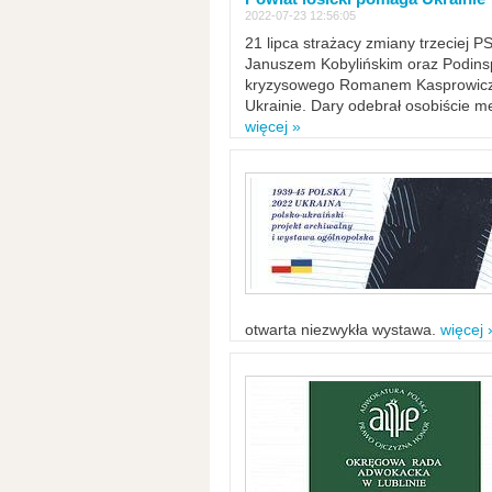
2022-07-23 12:56:05
21 lipca strażacy zmiany trzeciej 
Januszem Kobylińskim oraz Podinsp
kryzysowego Romanem Kasprowicze
Ukrainie. Dary odebrał osobiście m
więcej »
otwarta niezwykła wystawa.
więcej 