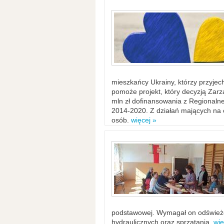
mieszkańcy Ukrainy, którzy przyje
pomoże projekt, który decyzją Za
mln zł dofinansowania z Regiona
2014-2020. Z działań mających na ce
osób.
więcej »
podstawowej. Wymagał on odświeżen
hydraulicznych oraz sprzątania.
wię