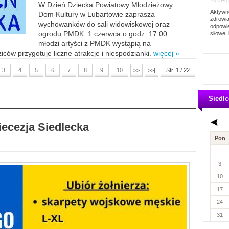
2023-02
W Dzień Dziecka Powiatowy Młodzieżowy
Aktywno
Dom Kultury w Lubartowie zaprasza
zdrowia
wychowanków do sali widowiskowej oraz
odpowie
ogrodu PMDK. 1 czerwca o godz. 17.00
siłowe, 
młodzi artyści z PMDK wystąpią na
ców przygotuje liczne atrakcje i niespodzianki.
więcej »
3
4
5
6
7
8
9
10
>>
>>|
Str. 1 / 22
Siedlc
iecezja Siedlecka
Pon
3
10
17
24
31