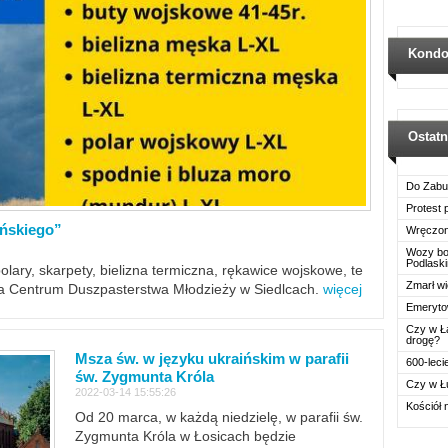
Kondo
Ostat
Do Zabu
Protest
ińskiego”
Wręczon
Wozy boj
Podlask
polary, skarpety, bielizna termiczna, rękawice wojskowe, te
Zmarł wi
ra Centrum Duszpasterstwa Młodzieży w Siedlcach.
więcej
Emerytow
Czy w Ł
drogę?
Msza św. w języku ukraińskim w parafii
600-leci
św. Zygmunta Króla
Czy w Ł
2022-03-14 15:55:26
Kościół 
Od 20 marca, w każdą niedzielę, w parafii św.
Zygmunta Króla w Łosicach będzie