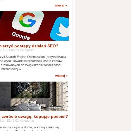
więcej »
mierzyć postępy działań SEO?
-15 11:06:39 Kategoria:
yli Search Engine Optimization (optymalizacja
od wyszukiwarki internetowe) jest to zestaw
k stosowanych do zwiększenia widoczności
 internetowej w...
więcej »
 zwrócić uwagę, kupując pościel?
-14 12:48:01 Kategoria:
ia jest tą częścią domu, w której szuka się