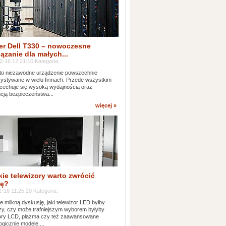
er Dell T330 – nowoczesne
ązanie dla małych...
2-16 12:21:10 Kategoria:
to niezawodne urządzenie powszechnie
ystywane w wielu firmach. Przede wszystkim
 cechuje się wysoką wydajnością oraz
cją bezpieczeństwa...
więcej »
kie telewizory warto zwrócić
ę?
-16 11:25:20 Kategoria:
e milkną dyskusję, jaki telewizor LED byłby
zy, czy może trafniejszym wyborem byłyby
zory LCD, plazma czy też zaawansowane
ogicznie modele....