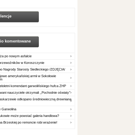
lencje
nio komentowane
ża po nowym asfalcie
 przewoźników w Koroszczynie
o Nagrody Starosty Siedleckiego /ZDJĘCIA/
owe amerykańskiej armii w Sokołowie
im
eloletni komendant garwolińskiego hufca ZHP
ani nauczyciele otrzymali ,,Pochodnie oświaty’’
askarzewie odkopano średniowieczną drewnianą
e Garwolina
ukowie może powstać galeria handlowa?
na Brzeskiej po remoncie robi wrażenie!