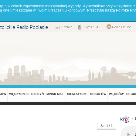
my je w celach zapewnienia maksymalnej wygody użytkowników przy korzystaniu z 
będą one umieszczane w Twoim urządzeniu końcowym. Przeczytaj naszą
Politykę Pr
KÓW
MIĘDZYRZEC
RADZYŃ
MIŃSK MAZ.
SIEMIATYCZE
SOKOŁÓW
WĘGRÓW
REGI
- 
Str. 1 / 1