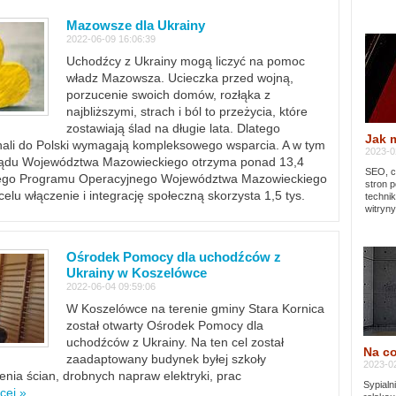
Mazowsze dla Ukrainy
2022-06-09 16:06:39
Uchodźcy z Ukrainy mogą liczyć na pomoc
władz Mazowsza. Ucieczka przed wojną,
porzucenie swoich domów, rozłąka z
najbliższymi, strach i ból to przeżycia, które
zostawiają ślad na długie lata. Dlatego
Jak 
chali do Polski wymagają kompleksowego wsparcia. A w tym
2023-02
rządu Województwa Mazowieckiego otrzyma ponad 13,4
SEO, cz
lnego Programu Operacyjnego Województwa Mazowieckiego
stron p
lu włączenie i integrację społeczną skorzysta 1,5 tys.
techni
witryny
Ośrodek Pomocy dla uchodźców z
Ukrainy w Koszelówce
2022-06-04 09:59:06
W Koszelówce na terenie gminy Stara Kornica
został otwarty Ośrodek Pomocy dla
uchodźców z Ukrainy. Na ten cel został
Na co
zaadaptowany budynek byłej szkoły
2023-02
ia ścian, drobnych napraw elektryki, prac
Sypialn
cej »