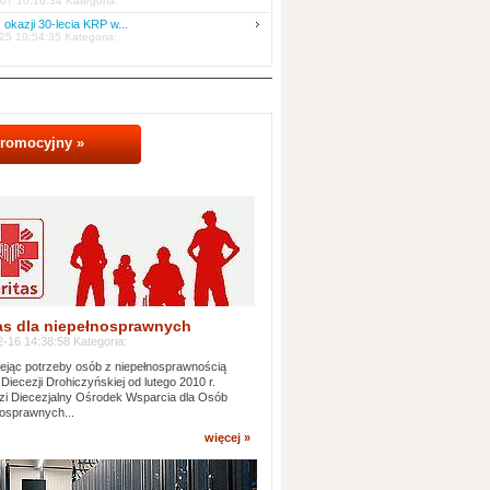
07 10:16:34 Kategoria:
 okazji 30-lecia KRP w...
25 10:54:35 Kategoria:
promocyjny »
as dla niepełnosprawnych
-16 14:38:58 Kategoria:
jąc potrzeby osób z niepełnosprawnością
 Diecezji Drohiczyńskiej od lutego 2010 r.
i Diecezjalny Ośrodek Wsparcia dla Osób
osprawnych...
więcej »