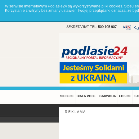
W serwisie internetowym Podlasie24 są wykorzystywane pliki cookies. Stosuje
Korzystanie z witryny bez zmiany ustawień Twojej przeglądarki oznacza, że 
SEKRETARIAT TEL:
500 105 907
SIEDLCE
BIAŁA PODL.
GARWOLIN
ŁOSICE
ŁU
R E K L A M A