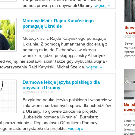
pomoc prawną dla obywateli Ukrainy.
więcej »
Motocykliści z Rajdu Katyńskiego
pomagają Ukrainie
Serw
2022-06-21 07:16:22
rozwi
2023-0
Motocykliści z Rajdu Katyńskiego pomagają
Sewer 
Ukrainie. Z pomocą humanitarną docierają z
wykorz
pomocą m.in. do Plebanówki w okręgu
sprzęt
winnickim, gdzie posługują siostry Albertynki. -
gwaran
ed wojną, nie zostawili sióstr także gdy wybuchła wojna -
towarzyszenia Rajd Katyński, Michał Szeliga.
więcej »
Darmowe lekcje języka polskiego dla
obywateli Ukrainy
2022-06-14 17:08:38
Bezpłatna nauka języka polskiego i wsparcie w
Na ja
załatwieniu codziennych spraw dla uchodźców
uwag
z Ukrainy. To główne założenia projektu
2023-02
„Lubelskie pomaga Ukrainie”. Burmistrz
Choć ni
sał porozumienie z Regionalnym Ośrodkiem Pomocy
najleps
ego miasto przystąpiło do projektu.
więcej »
telewi
technol