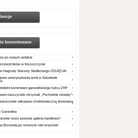
lencje
nio komentowane
ża po nowym asfalcie
 przewoźników w Koroszczynie
o Nagrody Starosty Siedleckiego /ZDJĘCIA/
owe amerykańskiej armii w Sokołowie
im
eloletni komendant garwolińskiego hufca ZHP
ani nauczyciele otrzymali ,,Pochodnie oświaty’’
askarzewie odkopano średniowieczną drewnianą
e Garwolina
ukowie może powstać galeria handlowa?
na Brzeskiej po remoncie robi wrażenie!