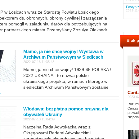
2022-12-
Festyn z
2022-11-
PSP w Łosicach wraz ze Starostą Powiatu Łosickiego
ektorem ds. obronnych, obrony cywilnej i zarządzania
m pomogli w załadunku darów dla potrzebujących na
er partnerskiego miasta Przemyślany Zozulya Oleksndr.
Blok 
Mamo, ja nie chcę wojny! Wystawa w
Archiwum Państwowym w Siedlcach
2022-07-16 11:35:48
Mamo, ja nie chcę wojny! 1939-45 POLSKA /
2022 UKRAINA - to nazwa polsko -
ukraińskiego projektu, w ramach którego w
siedleckim Archiwum Państwowym zostanie
Carit
»
2023-02
Rozumie
Włodawa: bezpłatna pomoc prawna dla
Caritas
prowadz
obywateli Ukrainy
Niepełn
2022-07-13 15:04:39
Naczelna Rada Adwokacka wraz z
Okręgowymi Radami Adwokackimi
zorganizowała skoordynowaną bezpłatną