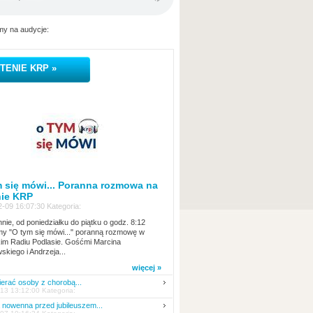
y na audycje:
TENIE KRP »
 się mówi... Poranna rozmowa na
nie KRP
-09 16:07:30 Kategoria:
nie, od poniedziałku do piątku o godz. 8:12
y "O tym się mówi..." poranną rozmowę w
kim Radiu Podlasie. Gośćmi Marcina
skiego i Andrzeja...
więcej »
erać osoby z chorobą...
13 13:12:00 Kategoria:
nowenna przed jubileuszem...