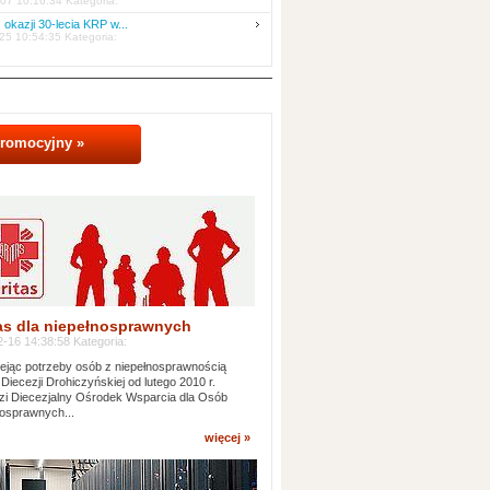
07 10:16:34 Kategoria:
 okazji 30-lecia KRP w...
25 10:54:35 Kategoria:
promocyjny »
as dla niepełnosprawnych
-16 14:38:58 Kategoria:
jąc potrzeby osób z niepełnosprawnością
 Diecezji Drohiczyńskiej od lutego 2010 r.
i Diecezjalny Ośrodek Wsparcia dla Osób
osprawnych...
więcej »