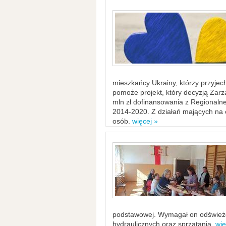
mieszkańcy Ukrainy, którzy przyje
pomoże projekt, który decyzją Za
mln zł dofinansowania z Regiona
2014-2020. Z działań mających na ce
osób.
więcej »
podstawowej. Wymagał on odświeżen
hydraulicznych oraz sprzątania.
wię