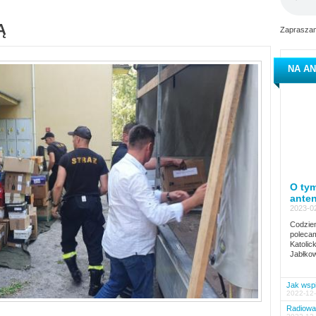
Ą
Zapraszam
NA AN
O tym
ante
2023-02
Codzien
polecam
Katolic
Jabłkow
Jak wspi
2022-12-
Radiowa 