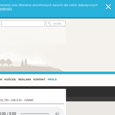
serwisu oraz zbierania anonimowych danych dla celów statystycznych.
ywatności
.
ON
KOŚCIÓŁ
REKLAMA
KONTAKT
PRACA
101,7fm / 106,0 fm - ONAIR