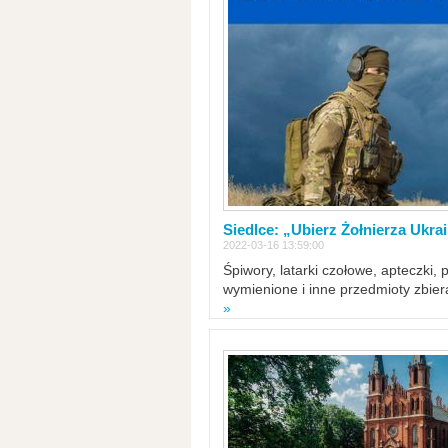
Siedlce: „Ubierz Żołnierza Ukra
2022-03-16 13:59:00
Śpiwory, latarki czołowe, apteczki, 
wymienione i inne przedmioty zbie
»