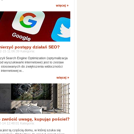
więcej »
mierzyć postępy działań SEO?
-15 11:06:39 Kategoria:
yli Search Engine Optimization (optymalizacja
od wyszukiwarki internetowe) jest to zestaw
k stosowanych do zwiększenia widoczności
 internetowej w...
więcej »
 zwrócić uwagę, kupując pościel?
-14 12:48:01 Kategoria:
ia jest tą częścią domu, w której szuka się