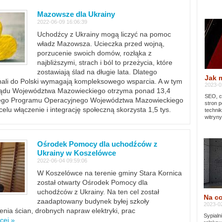
Mazowsze dla Ukrainy
2022-06-09 16:06:39
Uchodźcy z Ukrainy mogą liczyć na pomoc
władz Mazowsza. Ucieczka przed wojną,
porzucenie swoich domów, rozłąka z
najbliższymi, strach i ból to przeżycia, które
zostawiają ślad na długie lata. Dlatego
Jak 
chali do Polski wymagają kompleksowego wsparcia. A w tym
2023-02
rządu Województwa Mazowieckiego otrzyma ponad 13,4
SEO, cz
lnego Programu Operacyjnego Województwa Mazowieckiego
stron p
lu włączenie i integrację społeczną skorzysta 1,5 tys.
techni
witryny
Ośrodek Pomocy dla uchodźców z
Ukrainy w Koszelówce
2022-06-04 09:59:06
W Koszelówce na terenie gminy Stara Kornica
został otwarty Ośrodek Pomocy dla
uchodźców z Ukrainy. Na ten cel został
Na co
zaadaptowany budynek byłej szkoły
2023-02
ia ścian, drobnych napraw elektryki, prac
Sypialn
cej »