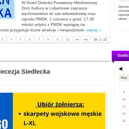
2023-02
W Dzień Dziecka Powiatowy Młodzieżowy
Aktywno
Dom Kultury w Lubartowie zaprasza
zdrowia
wychowanków do sali widowiskowej oraz
odpowie
ogrodu PMDK. 1 czerwca o godz. 17.00
siłowe, 
młodzi artyści z PMDK wystąpią na
ców przygotuje liczne atrakcje i niespodzianki.
więcej »
3
4
5
6
7
8
9
10
>>
>>|
Str. 1 / 22
Siedlc
iecezja Siedlecka
Pon
3
10
17
24
31