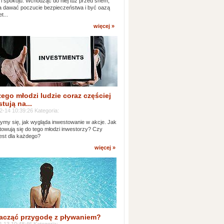
 i spokoju. Wchodząc do niej tuż przed snem,
 dawać poczucie bezpieczeństwa i być oazą
t...
więcej »
ego młodzi ludzie coraz częściej
tują na...
2-14 10:39:26 Kategoria:
ymy się, jak wygląda inwestowanie w akcje. Jak
towują się do tego młodzi inwestorzy? Czy
jest dla każdego?
więcej »
acząć przygodę z pływaniem?