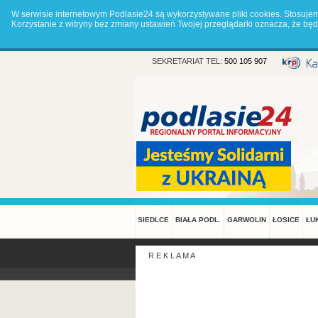
W serwisie internetowym Podlasie24 są wykorzystywane pliki cookies. Stosuje
Korzystanie z witryny bez zmiany ustawień Twojej przeglądarki oznacza, że 
SEKRETARIAT TEL:
500 105 907
SIEDLCE
BIAŁA PODL.
GARWOLIN
ŁOSICE
ŁU
R E K L A M A