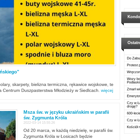
Kondo
Ostat
Do Zabu
Protest
ińskiego”
Wręczon
Wozy boj
Podlask
polary, skarpety, bielizna termiczna, rękawice wojskowe, te
Zmarł wi
ra Centrum Duszpasterstwa Młodzieży w Siedlcach.
więcej
Emerytow
Czy w Ł
drogę?
Msza św. w języku ukraińskim w parafii
600-leci
św. Zygmunta Króla
Czy w Ł
2022-03-14 15:55:26
Kościół 
Od 20 marca, w każdą niedzielę, w parafii św.
Zygmunta Króla w Łosicach będzie