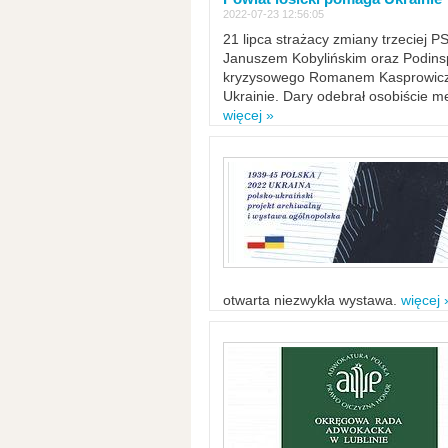
2022-07-23 12:56:05
21 lipca strażacy zmiany trzeciej 
Januszem Kobylińskim oraz Podinsp
kryzysowego Romanem Kasprowicze
Ukrainie. Dary odebrał osobiście m
więcej »
otwarta niezwykła wystawa.
więcej 