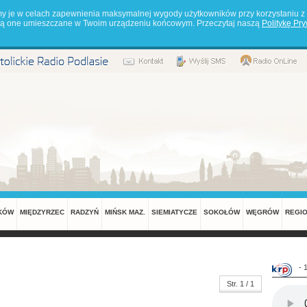
my je w celach zapewnienia maksymalnej wygody użytkowników przy korzystaniu z 
będą one umieszczane w Twoim urządzeniu końcowym. Przeczytaj naszą
Politykę Pr
KÓW
MIĘDZYRZEC
RADZYŃ
MIŃSK MAZ.
SIEMIATYCZE
SOKOŁÓW
WĘGRÓW
REGI
- 
Str. 1 / 1