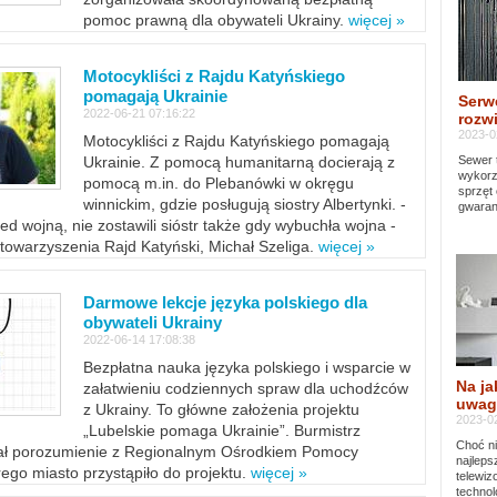
pomoc prawną dla obywateli Ukrainy.
więcej »
Motocykliści z Rajdu Katyńskiego
pomagają Ukrainie
Serw
2022-06-21 07:16:22
rozwi
2023-0
Motocykliści z Rajdu Katyńskiego pomagają
Sewer 
Ukrainie. Z pomocą humanitarną docierają z
wykorz
pomocą m.in. do Plebanówki w okręgu
sprzęt
winnickim, gdzie posługują siostry Albertynki. -
gwaran
ed wojną, nie zostawili sióstr także gdy wybuchła wojna -
towarzyszenia Rajd Katyński, Michał Szeliga.
więcej »
Darmowe lekcje języka polskiego dla
obywateli Ukrainy
2022-06-14 17:08:38
Bezpłatna nauka języka polskiego i wsparcie w
Na ja
załatwieniu codziennych spraw dla uchodźców
uwag
z Ukrainy. To główne założenia projektu
2023-02
„Lubelskie pomaga Ukrainie”. Burmistrz
Choć ni
sał porozumienie z Regionalnym Ośrodkiem Pomocy
najleps
ego miasto przystąpiło do projektu.
więcej »
telewi
technol