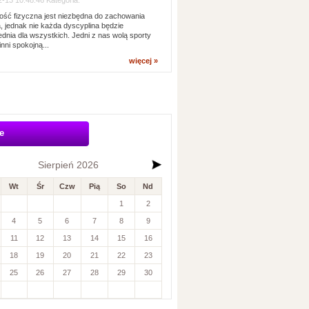
-13 10:48:46 Kategoria:
ść fizyczna jest niezbędna do zachowania
, jednak nie każda dyscyplina będzie
dnia dla wszystkich. Jedni z nas wolą sporty
inni spokojną...
więcej »
e
Sierpień 2026
Wt
Śr
Czw
Pią
So
Nd
1
2
4
5
6
7
8
9
11
12
13
14
15
16
18
19
20
21
22
23
25
26
27
28
29
30