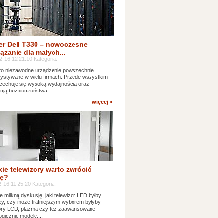
er Dell T330 – nowoczesne
ązanie dla małych...
2-16 12:21:10 Kategoria:
to niezawodne urządzenie powszechnie
ystywane w wielu firmach. Przede wszystkim
 cechuje się wysoką wydajnością oraz
cją bezpieczeństwa...
więcej »
kie telewizory warto zwrócić
ę?
-16 11:25:20 Kategoria:
e milkną dyskusję, jaki telewizor LED byłby
zy, czy może trafniejszym wyborem byłyby
zory LCD, plazma czy też zaawansowane
ogicznie modele....