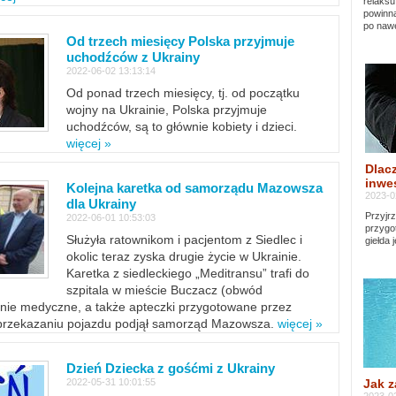
relaksu
powinna
po nawe
Od trzech miesięcy Polska przyjmuje
uchodźców z Ukrainy
2022-06-02 13:13:14
Od ponad trzech miesięcy, tj. od początku
wojny na Ukrainie, Polska przyjmuje
uchodźców, są to głównie kobiety i dzieci.
więcej »
Dlacz
inwes
Kolejna karetka od samorządu Mazowsza
2023-0
dla Ukrainy
Przyjrz
2022-06-01 10:53:03
przygo
Służyła ratownikom i pacjentom z Siedlec i
giełda 
okolic teraz zyska drugie życie w Ukrainie.
Karetka z siedleckiego „Meditransu” trafi do
szpitala w mieście Buczacz (obwód
enie medyczne, a także apteczki przygotowane przez
 przekazaniu pojazdu podjął samorząd Mazowsza.
więcej »
Dzień Dziecka z gośćmi z Ukrainy
Jak z
2022-05-31 10:01:55