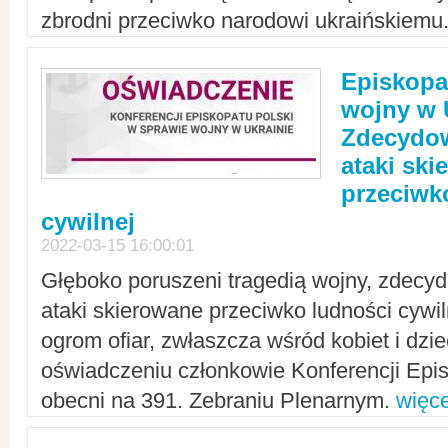
zbrodni przeciwko narodowi ukraińskiemu
Episkopa
wojny w 
Zdecydow
ataki sk
przeciwk
cywilnej
2022-03-15 16:00:01
Głęboko poruszeni tragedią wojny, zdecy
ataki skierowane przeciwko ludności cywi
ogrom ofiar, zwłaszcza wśród kobiet i dzie
oświadczeniu członkowie Konferencji Epis
obecni na 391. Zebraniu Plenarnym.
więce