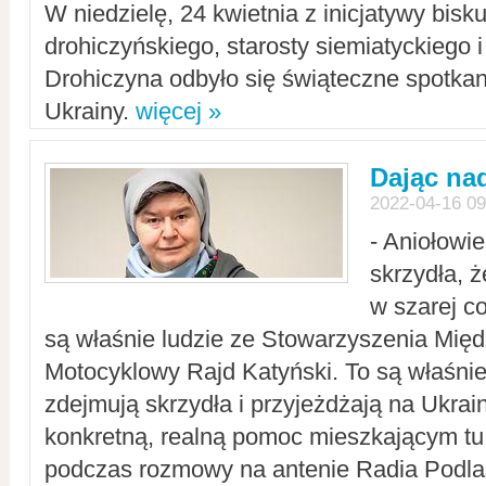
W niedzielę, 24 kwietnia z inicjatywy bisk
drohiczyńskiego, starosty siemiatyckiego i
Drohiczyna odbyło się świąteczne spotka
Ukrainy.
więcej »
Dając nad
2022-04-16 09
- Aniołowi
skrzydła, 
w szarej c
są właśnie ludzie ze Stowarzyszenia Mi
Motocyklowy Rajd Katyński. To są właśnie 
zdejmują skrzydła i przyjeżdżają na Ukrai
konkretną, realną pomoc mieszkającym tu
podczas rozmowy na antenie Radia Podlas