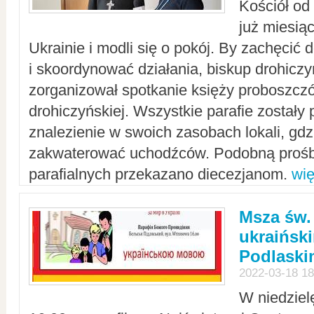
Kościół od
już miesią
Ukrainie i modli się o pokój. By zachęcić
i skoordynować działania, biskup drohicz
zorganizował spotkanie księży proboszczó
drohiczyńskiej. Wszystkie parafie zostały
znalezienie w swoich zasobach lokali, gd
zakwaterować uchodźców. Podobną prośb
parafialnych przekazano diecezjanom.
wię
Msza św.
ukraińsk
Podlaski
2022-03-18 18
W niedziel