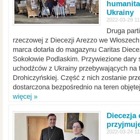
humanita
Ukrainy
2022-03-29 11
Druga part
rzeczowej z Diecezji Arezzo we Włoszech 
marca dotarła do magazynu Caritas Diecez
Sokołowie Podlaskim. Przywiezione dary 
uchodźców z Ukrainy przebywających na t
Drohiczyńskiej. Część z nich zostanie pr
dostarczona bezpośrednio na teren objęte
więcej »
Diecezja
przyjmuj
2022-03-24 11