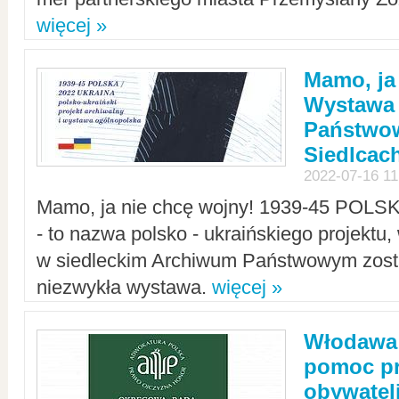
więcej »
Mamo, ja
Wystawa
Państwo
Siedlcac
2022-07-16 11
Mamo, ja nie chcę wojny! 1939-45 POLS
- to nazwa polsko - ukraińskiego projektu
w siedleckim Archiwum Państwowym zosta
niezwykła wystawa.
więcej »
Włodawa:
pomoc pr
obywatel