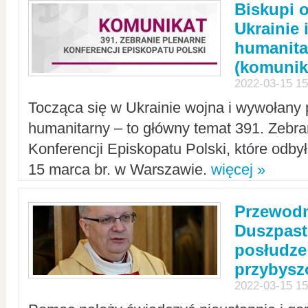
Biskupi 
Ukrainie 
humanit
(komunik
2022-03-15 15
Tocząca się w Ukrainie wojna i wywołany 
humanitarny – to główny temat 391. Zebr
Konferencji Episkopatu Polski, które odbył
15 marca br. w Warszawie.
więcej »
Przewodn
Duszpast
posłudze
przybys
2022-03-15 15