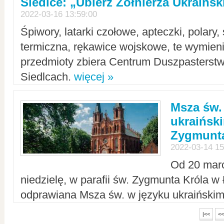
Siedlce: „Ubierz Żołnierza Ukraińs
2022-03-16 13:59:00
Śpiwory, latarki czołowe, apteczki, polary, 
termiczna, rękawice wojskowe, te wymieni
przedmioty zbiera Centrum Duszpasterst
Siedlcach.
więcej »
Msza św.
ukraiński
Zygmunta
2022-03-14 15
Od 20 mar
niedzielę, w parafii św. Zygmunta Króla w
odprawiana Msza św. w języku ukraiński
|<<
<<