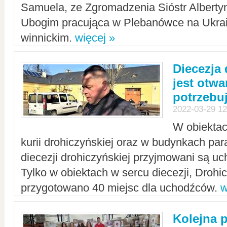
Samuela, ze Zgromadzenia Sióstr Alberty
Ubogim pracująca w Plebanówce na Ukrai
winnickim.
więcej »
Diecezja
jest otwa
potrzebu
2022-03-29 12
W obiektac
kurii drohiczyńskiej oraz w budynkach para
diecezji drohiczyńskiej przyjmowani są uc
Tylko w obiektach w sercu diecezji, Drohi
przygotowano 40 miejsc dla uchodźców.
w
Kolejna 