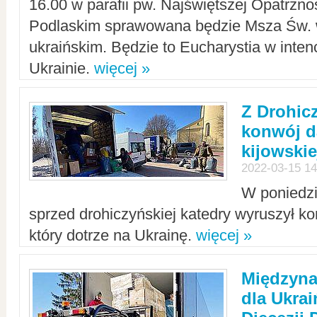
16.00 w parafii pw. Najświętszej Opatrzno
Podlaskim sprawowana będzie Msza Św. 
ukraińskim. Będzie to Eucharystia w intenc
Ukrainie.
więcej »
Z Drohic
konwój d
kijowskie
2022-03-15 14
W poniedzi
sprzed drohiczyńskiej katedry wyruszył k
który dotrze na Ukrainę.
więcej »
Międzyn
dla Ukra