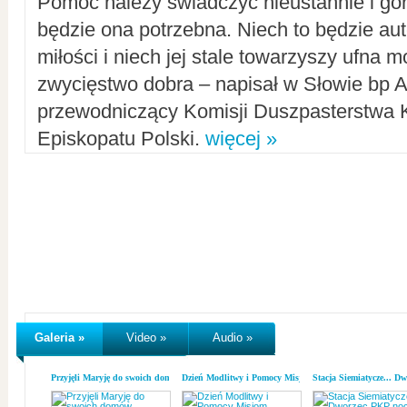
Pomoc należy świadczyć nieustannie i gorl
będzie ona potrzebna. Niech to będzie au
miłości i niech jej stale towarzyszy ufna m
zwycięstwo dobra – napisał w Słowie bp A
przewodniczący Komisji Duszpasterstwa K
Episkopatu Polski.
więcej »
Galeria »
Video »
Audio »
Przyjęli Maryję do swoich domów
Dzień Modlitwy i Pomocy Misjom
Stacja Siemiatycze... D