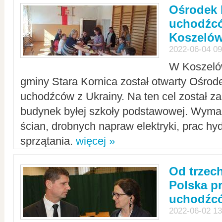
Ośrodek 
uchodźcó
Koszeló
2022-06-04 09
W Koszelów
gminy Stara Kornica został otwarty Ośro
uchodźców z Ukrainy. Na ten cel został 
budynek byłej szkoły podstawowej. Wyma
ścian, drobnych napraw elektryki, prac hy
sprzątania.
więcej »
Od trzec
Polska p
uchodźcó
2022-06-02 13