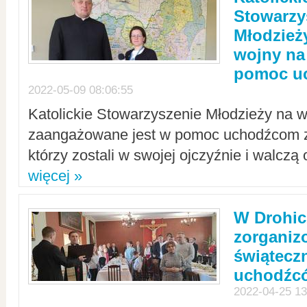
Stowarzy
Młodzież
wojny na 
pomoc u
2022-05-09 08:06:55
Katolickie Stowarzyszenie Młodzieży na w
zaangażowane jest w pomoc uchodźcom z 
którzy zostali w swojej ojczyźnie i walczą 
więcej »
W Drohic
zorgani
świątecz
uchodźc
2022-04-25 13