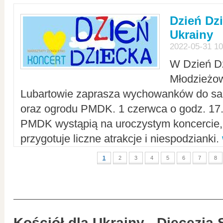
Dzień Dz
Ukrainy
2022-05-31 10
W Dzień D
Młodzieżo
Lubartowie zaprasza wychowanków do sal
oraz ogrodu PMDK. 1 czerwca o godz. 17.0
PMDK wystąpią na uroczystym koncercie
przygotuje liczne atrakcje i niespodzianki.
1
2
3
4
5
6
7
8
Kościół dla Ukrainy - Diecezja 