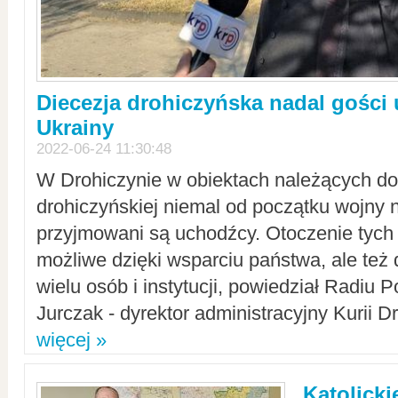
Diecezja drohiczyńska nadal gości
Ukrainy
2022-06-24 11:30:48
W Drohiczynie w obiektach należących do 
drohiczyńskiej niemal od początku wojny 
przyjmowani są uchodźcy. Otoczenie tych 
możliwe dzięki wsparciu państwa, ale też 
wielu osób i instytucji, powiedział Radiu P
Jurczak - dyrektor administracyjny Kurii D
więcej »
Katolicki