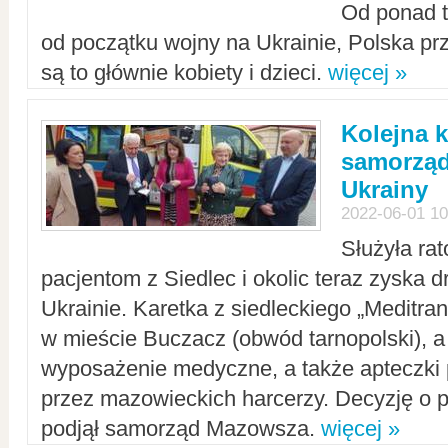
Od ponad tr
od początku wojny na Ukrainie, Polska p
są to głównie kobiety i dzieci.
więcej »
Kolejna k
samorząd
Ukrainy
2022-06-01 10
Służyła ra
pacjentom z Siedlec i okolic teraz zyska d
Ukrainie. Karetka z siedleckiego „Meditrans
w mieście Buczacz (obwód tarnopolski), a
wyposażenie medyczne, a także apteczki
przez mazowieckich harcerzy. Decyzję o 
podjął samorząd Mazowsza.
więcej »