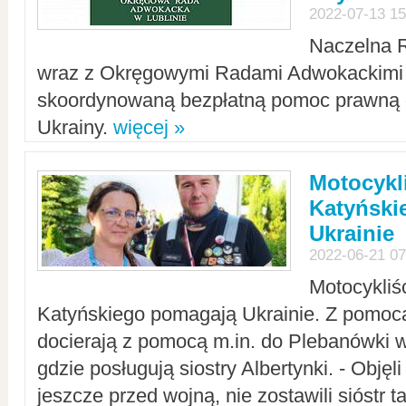
2022-07-13 15
Naczelna 
wraz z Okręgowymi Radami Adwokackimi 
skoordynowaną bezpłatną pomoc prawną d
Ukrainy.
więcej »
Motocykli
Katyński
Ukrainie
2022-06-21 07
Motocykliś
Katyńskiego pomagają Ukrainie. Z pomoc
docierają z pomocą m.in. do Plebanówki w
gdzie posługują siostry Albertynki. - Objęl
jeszcze przed wojną, nie zostawili sióstr 