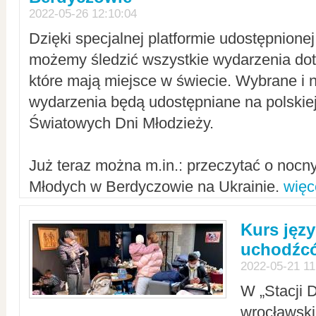
2022-05-26 12:10:04
Dzięki specjalnej platformie udostępnione
możemy śledzić wszystkie wydarzenia dot
które mają miejsce w świecie. Wybrane i 
wydarzenia będą udostępniane na polskiej
Światowych Dni Młodzieży.
Już teraz można m.in.: przeczytać o noc
Młodych w Berdyczowie na Ukrainie.
więc
Kurs języ
uchodźcó
2022-05-21 11
W „Stacji D
wrocławsk