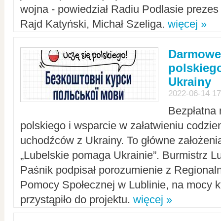
wojna - powiedział Radiu Podlasie preze
Rajd Katyński, Michał Szeliga.
więcej »
Darmowe 
polskiego
Ukrainy
2022-06-14 17
Bezpłatna 
polskiego i wsparcie w załatwieniu codzi
uchodźców z Ukrainy. To główne założenia
„Lubelskie pomaga Ukrainie”. Burmistrz L
Paśnik podpisał porozumienie z Regiona
Pomocy Społecznej w Lublinie, na mocy k
przystąpiło do projektu.
więcej »