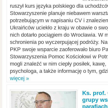
ruszył kurs języka polskiego dla uchodźcó
Stowarzyszenie planuje niebawem warszt
potrzebującym w napisaniu CV i znalezieni
Ukraińców uciekło z kraju w obawie o swoj
nich dotarło pociągiem do Wrocławia. W m
schronienia po wyczerpującej podróży. 
PKP swoje wsparcie zaoferowało biuro P
Stowarzyszenia Pomoc Kościołowi w Potr
mogli znaleźć w nim ciepły posiłek, kawę,
psychologa, a także informację o tym, gdzi
więcej »
Ks. prof.
grupy ws
parafiach