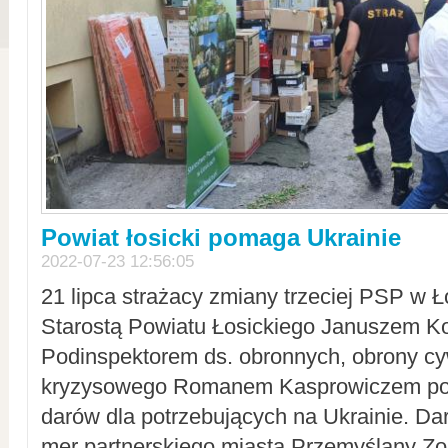
Powiat łosicki pomaga Ukrainie
2022-07-23 12:56:05
21 lipca strażacy zmiany trzeciej PSP w 
Starostą Powiatu Łosickiego Januszem Ko
Podinspektorem ds. obronnych, obrony cyw
kryzysowego Romanem Kasprowiczem po
darów dla potrzebujących na Ukrainie. Dar
mer partnerskiego miasta Przemyślany Zo