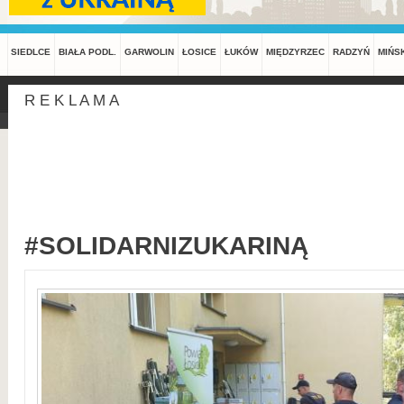
SIEDLCE
BIAŁA PODL.
GARWOLIN
ŁOSICE
ŁUKÓW
MIĘDZYRZEC
RADZYŃ
MIŃS
R E K L A M A
#SOLIDARNIZUKARINĄ