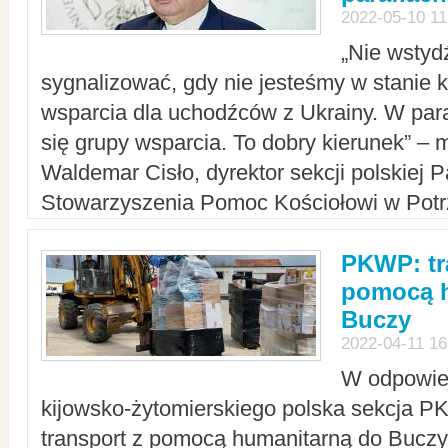
2022-05-10 11
„Nie wstyd
sygnalizować, gdy nie jesteśmy w stanie
wsparcia dla uchodźców z Ukrainy. W para
się grupy wsparcia. To dobry kierunek” – m
Waldemar Cisło, dyrektor sekcji polskiej 
Stowarzyszenia Pomoc Kościołowi w Potr
PKWP: tr
pomocą h
Buczy
2022-04-11 16
W odpowied
kijowsko-żytomierskiego polska sekcja 
transport z pomocą humanitarną do Buczy,