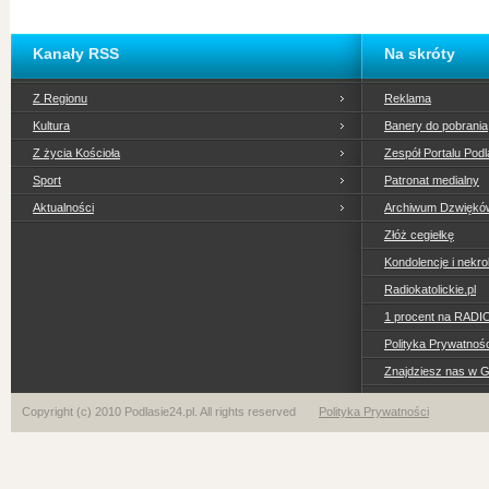
Kanały RSS
Na skróty
Z Regionu
Reklama
Kultura
Banery do pobrania
Z życia Kościoła
Zespół Portalu Podl
Sport
Patronat medialny
Aktualności
Archiwum Dzwiękó
Złóż cegiełkę
Kondolencje i nekro
Radiokatolickie.pl
1 procent na RADI
Polityka Prywatno
Znajdziesz nas w 
Copyright (c) 2010 Podlasie24.pl. All rights reserved
Polityka Prywatności